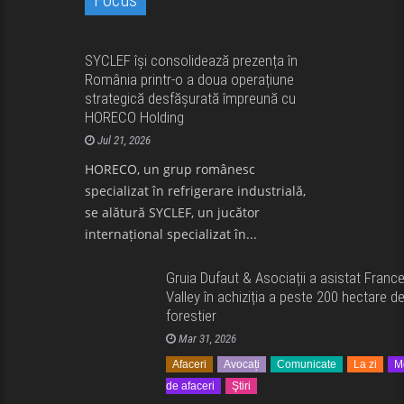
Focus
Avocați
Comunicate
Internațional
SYCLEF își consolidează prezența în
România printr-o a doua operațiune
Mediul de afaceri
strategică desfășurată împreună cu
HORECO Holding
Jul 21, 2026
HORECO, un grup românesc
specializat în refrigerare industrială,
se alătură SYCLEF, un jucător
internațional specializat în...
Gruia Dufaut & Asociații a asistat Franc
Valley în achiziția a peste 200 hectare d
forestier
Mar 31, 2026
Afaceri
Avocați
Comunicate
La zi
M
de afaceri
Ştiri