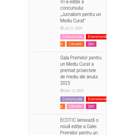
III-a ediție a
concursului
„Jurnalism pentru un
Mediu Curat”
Jul 21, 2026
Comunicate
Evenimente
La
zi
Lifestyle
Ştiri
Gala Premiilor pentru
un Mediu Curat a
premiat proiectele
de mediu ale anului
2025
Dec 12, 2025
Comunicate
Evenimente
La
zi
Lifestyle
Ştiri
ECOTIC lansează o
nouă ediție a Galei
Premiilor pentru un