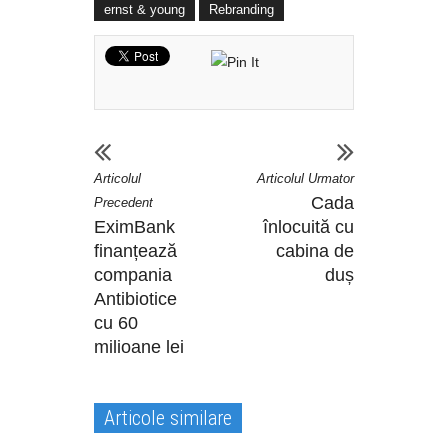
ernst & young
Rebranding
Articolul
Articolul Urmator
Cada
Precedent
EximBank
înlocuită cu
finanțează
cabina de
compania
duș
Antibiotice
cu 60
milioane lei
Articole similare