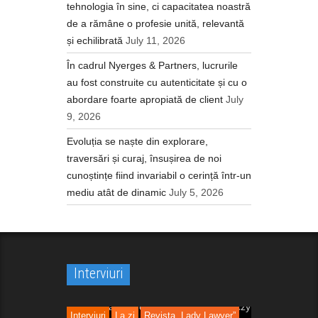
tehnologia în sine, ci capacitatea noastră
de a rămâne o profesie unită, relevantă
și echilibrată
July 11, 2026
În cadrul Nyerges & Partners, lucrurile
au fost construite cu autenticitate și cu o
abordare foarte apropiată de client
July
9, 2026
Evoluția se naște din explorare,
traversări și curaj, însușirea de noi
cunoștințe fiind invariabil o cerință într-un
mediu atât de dinamic
July 5, 2026
Interviuri
Interviuri
La zi
Revista „Lady Lawyer”