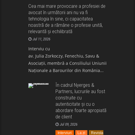
Cea mai mare provocare a profesiei de
Ştiri
avocat în următorii ani nu va fi
tehnologia în sine, ci capacitatea
noastră de a rămâne o profesie unită,
relevantă și echilibrată
Jul 11, 2026
Interviu cu
av. Julia Zorkoczy, Fenechiu, Savu &
Asociații, membră a Consiliului Uniunii
Naționale a Barourilor din România...
În cadrul Nyerges &
Partners, lucrurile au fost
construite cu
autenticitate și cu o
abordare foarte apropiată
de client
Jul 09, 2026
Interviuri
La zi
Revista