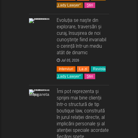
„Lady Lawyer”
Ştiri
Evoluția se naște din
explorare, traversări și
curaj, însușirea de noi
cunoștințe fiind invariabil
o cerință într-un mediu
atât de dinamic
Jul 05, 2026
Interviuri
La zi
Revista
„Lady Lawyer”
Ştiri
Îmi pot reprezenta și
sprijini mai bine clienții
într-o structură de tip
boutique law, construită
în jurul relației directe, al
implicării personale și al
atenției speciale acordate
fiecărei spețe