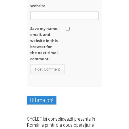
Website
Save my name,
email, and
website in this
browser for
the next time I
comment.
Ultima oră
Avocați
Comunicate
Internațional
SYCLEF își consolidează prezența în
România printr-o a doua operațiune
Mediul de afaceri