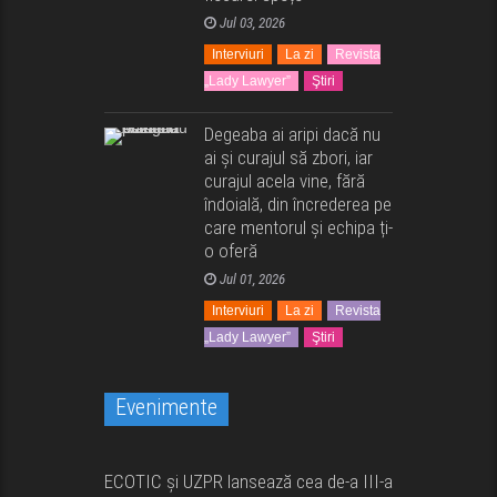
Jul 03, 2026
Interviuri
La zi
Revista
„Lady Lawyer”
Ştiri
Degeaba ai aripi dacă nu
ai și curajul să zbori, iar
curajul acela vine, fără
îndoială, din încrederea pe
care mentorul și echipa ți-
o oferă
Jul 01, 2026
Interviuri
La zi
Revista
„Lady Lawyer”
Ştiri
Evenimente
Comunicate
Evenimente
La zi
ECOTIC și UZPR lansează cea de-a III-a