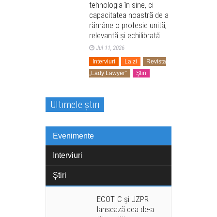
tehnologia în sine, ci
capacitatea noastră de a
rămâne o profesie unită,
relevantă și echilibrată
Jul 11, 2026
Interviuri
La zi
Revista
„Lady Lawyer”
Ştiri
Ultimele știri
Evenimente
Interviuri
Ştiri
ECOTIC și UZPR
lansează cea de-a