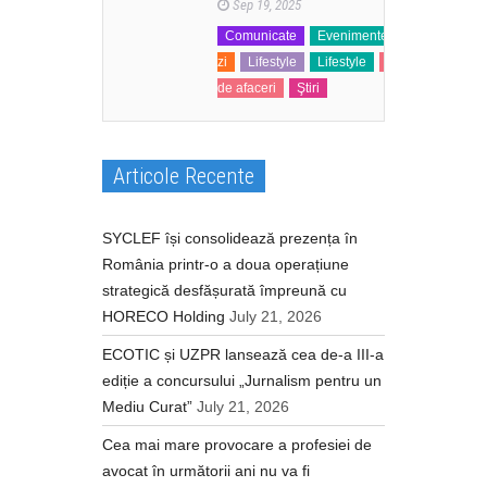
Sep 19, 2025
Comunicate
Evenimente
La
zi
Lifestyle
Lifestyle
Mediul
de afaceri
Ştiri
Articole Recente
SYCLEF își consolidează prezența în
România printr-o a doua operațiune
strategică desfășurată împreună cu
HORECO Holding
July 21, 2026
ECOTIC și UZPR lansează cea de-a III-a
ediție a concursului „Jurnalism pentru un
Mediu Curat”
July 21, 2026
Cea mai mare provocare a profesiei de
avocat în următorii ani nu va fi