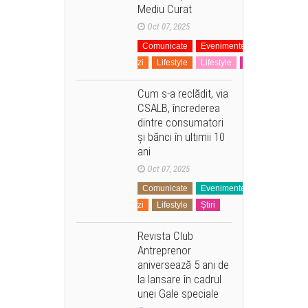
Mediu Curat
Oct 07, 2025
Comunicate
Evenimente
La
zi
Lifestyle
Lifestyle
Ştiri
Cum s-a reclădit, via
CSALB, încrederea
dintre consumatori
și bănci în ultimii 10
ani
Oct 07, 2025
Comunicate
Evenimente
Financiar
zi
Lifestyle
Ştiri
Revista Club
Antreprenor
aniversează 5 ani de
la lansare în cadrul
unei Gale speciale