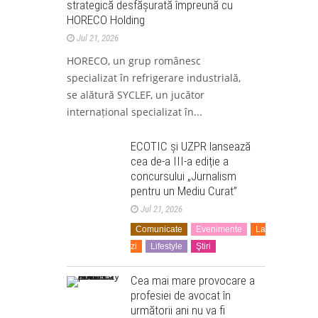
strategică desfășurată împreună cu
HORECO Holding
Jul 21, 2026
HORECO, un grup românesc
specializat în refrigerare industrială,
se alătură SYCLEF, un jucător
internațional specializat în...
ECOTIC și UZPR lansează
cea de-a III-a ediție a
concursului „Jurnalism
pentru un Mediu Curat”
Jul 21, 2026
Comunicate
Evenimente
La
zi
Lifestyle
Ştiri
Cea mai mare provocare a
profesiei de avocat în
următorii ani nu va fi