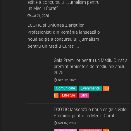
ediție a concursului „Jurnalism pentru
Lifestyle
Ştiri
un Mediu Curat”
Jul 21, 2026
ECOTIC și Uniunea Ziariștilor
Profesioniști din România lansează o
nouă ediție a concursului „Jurnalism
pentru un Mediu Curat”,...
Gala Premiilor pentru un Mediu Curat a
premiat proiectele de mediu ale anului
2025
Dec 12, 2025
Comunicate
Evenimente
La
zi
Lifestyle
Ştiri
ECOTIC lansează o nouă ediție a Galei
Premiilor pentru un Mediu Curat
Oct 07, 2025