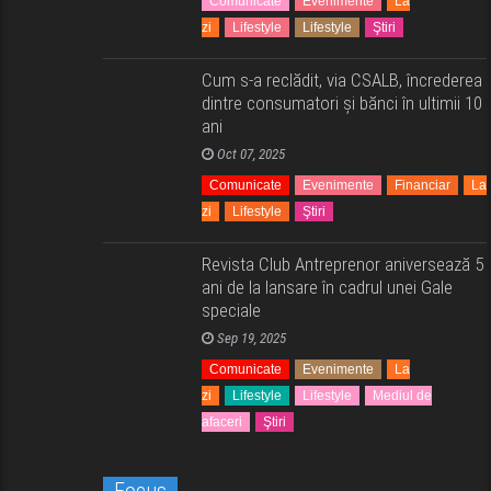
Comunicate
Evenimente
La
zi
Lifestyle
Lifestyle
Ştiri
Cum s-a reclădit, via CSALB, încrederea
dintre consumatori și bănci în ultimii 10
ani
Oct 07, 2025
Comunicate
Evenimente
Financiar
La
zi
Lifestyle
Ştiri
Revista Club Antreprenor aniversează 5
ani de la lansare în cadrul unei Gale
speciale
Sep 19, 2025
Comunicate
Evenimente
La
zi
Lifestyle
Lifestyle
Mediul de
afaceri
Ştiri