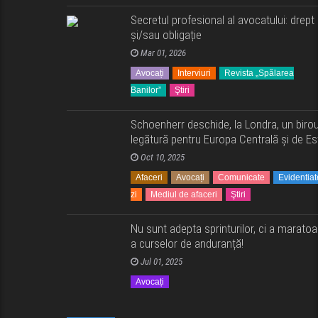
Secretul profesional al avocatului: drept
și/sau obligație
Mar 01, 2026
Avocați
Interviuri
Revista „Spălarea
Banilor”
Ştiri
Schoenherr deschide, la Londra, un biro
legătură pentru Europa Centrală și de Es
Oct 10, 2025
Afaceri
Avocați
Comunicate
Evidentiat
zi
Mediul de afaceri
Ştiri
Nu sunt adepta sprinturilor, ci a maratoa
a curselor de anduranță!
Jul 01, 2025
Avocați