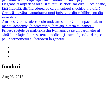
Degeaba ai aripi dacă nu ai și curajul să zbori, iar curajul acela vine,
fără îndoială, din încrederea pe care mentorul și echipa ți-o oferă
Cred că adevărata autoritate a unui jurist vine din echilibru, nu din
severitate
Am ales să construiesc acolo unde am simțit că am impact real: în
mediul academic, în cercetare și în relația directă cu oamenii
Privesc spețele de malpraxis din România ca pe un barometru al
sănătății relației dintre sistemul medical și sistemul juridic, dar și ca
pe un termometru al încrederii în general
fonduri
Aug 08, 2013