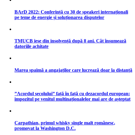
BArD 2022: Conferință cu 30 de speakeri internaționali
pe teme de energie și soluționarea disputelor
TMUCB iese din insolvență după 8 ani. Cât însumează
datoriile achitate
Marea spaimă a angajaților care lucrează doar la distanță
”Acordul secolului” față în față cu dezacordul european:
impozitul pe venitul multinaționalelor mai are de așteptat
Carpathian, primul whisky single malt românesc,
promovat la Washington D.C.