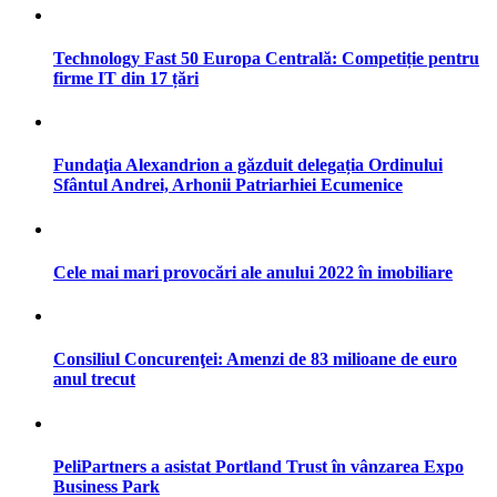
Technology Fast 50 Europa Centrală: Competiție pentru
firme IT din 17 țări
Fundaţia Alexandrion a găzduit delegația Ordinului
Sfântul Andrei, Arhonii Patriarhiei Ecumenice
Cele mai mari provocări ale anului 2022 în imobiliare
Consiliul Concurenţei: Amenzi de 83 milioane de euro
anul trecut
PeliPartners a asistat Portland Trust în vânzarea Expo
Business Park