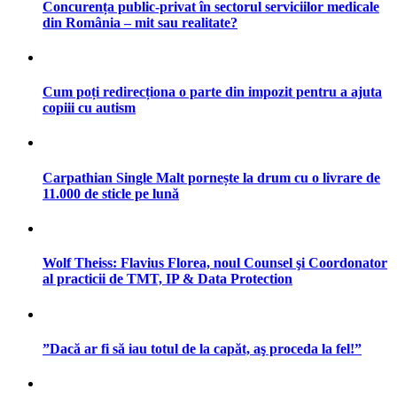
Concurența public-privat în sectorul serviciilor medicale
din România – mit sau realitate?
Cum poți redirecționa o parte din impozit pentru a ajuta
copiii cu autism
Carpathian Single Malt pornește la drum cu o livrare de
11.000 de sticle pe lună
Wolf Theiss: Flavius Florea, noul Counsel şi Coordonator
al practicii de TMT, IP & Data Protection
”Dacă ar fi să iau totul de la capăt, aş proceda la fel!”