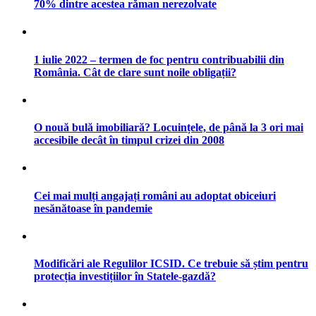
70% dintre acestea răman nerezolvate
1 iulie 2022 – termen de foc pentru contribuabilii din
România. Cât de clare sunt noile obligații?
O nouă bulă imobiliară? Locuințele, de până la 3 ori mai
accesibile decât în timpul crizei din 2008
Cei mai mulți angajați români au adoptat obiceiuri
nesănătoase în pandemie
Modificări ale Regulilor ICSID. Ce trebuie să știm pentru
protecția investițiilor în Statele-gazdă?