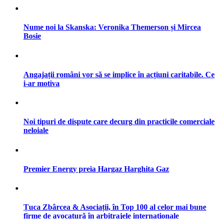
Nume noi la Skanska: Veronika Themerson și Mircea
Bosie
Angajații români vor să se implice în acțiuni caritabile. Ce
i-ar motiva
Noi tipuri de dispute care decurg din practicile comerciale
neloiale
Premier Energy preia Hargaz Harghita Gaz
Țuca Zbârcea & Asociații, în Top 100 al celor mai bune
firme de avocatură în arbitrajele internaționale