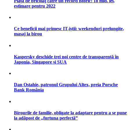
Piața de bricolaj către un record istoric: 18 mld. lei,
estimare pentru 2022
Ce beneficii mai primesc IT-iștii: weekenduri prelungite,
masaj la birou
Kaspersky deschide trei noi centre de transparență în
Japonia, Singapore și SUA
Dan Ostahie, patronul Grupului Altex, preia Porsche
Bank România
Birourile de familie, obligate la adaptare pentru a se pune
la adăpost de „furtuna perfectă”