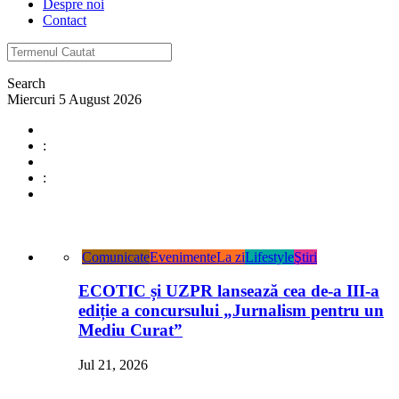
Despre noi
Contact
Search
Miercuri 5 August 2026
:
:
Comunicate
Evenimente
La zi
Lifestyle
Ştiri
ECOTIC și UZPR lansează cea de-a III-a
ediție a concursului „Jurnalism pentru un
Mediu Curat”
Jul 21, 2026