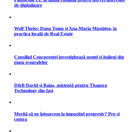
de digitalizare
Wolf Theiss: Dana Toma și Ana-Maria Mustățea, la
practica locală de Real Estate
Consiliul Concurenței investighează nemți și italieni din
piața ecografelor
D&B David și Baias, asistență pentru Thagora
Technology din Iași
Merită să ne întoarcem la impozitul progresiv? Pro și
contra