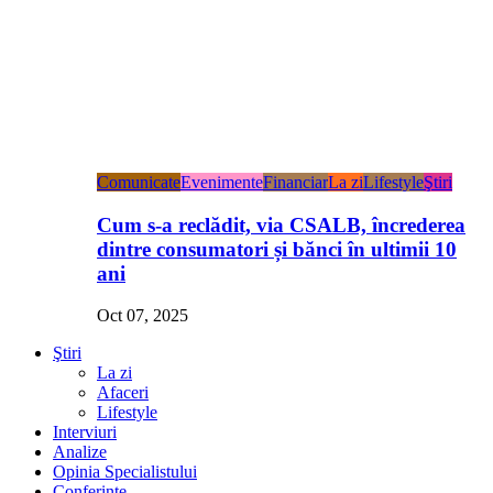
Comunicate
Evenimente
Financiar
La zi
Lifestyle
Ştiri
Cum s-a reclădit, via CSALB, încrederea
dintre consumatori și bănci în ultimii 10
ani
Oct 07, 2025
Ştiri
La zi
Afaceri
Lifestyle
Interviuri
Analize
Opinia Specialistului
Conferințe