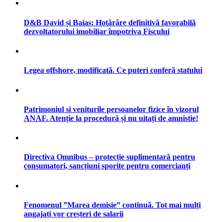
D&B David și Baias: Hotărâre definitivă favorabilă
dezvoltatorului imobiliar împotriva Fiscului
Legea offshore, modificată. Ce puteri conferă statului
Patrimoniul si veniturile persoanelor fizice în vizorul
ANAF. Atenție la procedură și nu uitați de amnistie!
Directiva Omnibus – protecție suplimentară pentru
consumatori, sancțiuni sporite pentru comercianți
Fenomenul ”Marea demisie” continuă. Tot mai mulți
angajați vor creșteri de salarii