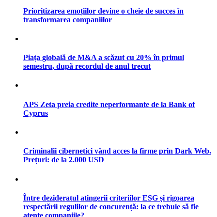
Prioritizarea emoțiilor devine o cheie de succes în
transformarea companiilor
Piața globală de M&A a scăzut cu 20% în primul
semestru, după recordul de anul trecut
APS Zeta preia credite neperformante de la Bank of
Cyprus
Criminalii cibernetici vând acces la firme prin Dark Web.
Prețuri: de la 2.000 USD
Între dezideratul atingerii criteriilor ESG și rigoarea
respectării regulilor de concurență: la ce trebuie să fie
atente companiile?