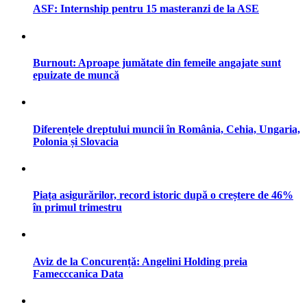
ASF: Internship pentru 15 masteranzi de la ASE
Burnout: Aproape jumătate din femeile angajate sunt
epuizate de muncă
Diferențele dreptului muncii în România, Cehia, Ungaria,
Polonia și Slovacia
Piața asigurărilor, record istoric după o creștere de 46%
în primul trimestru
Aviz de la Concurență: Angelini Holding preia
Famecccanica Data