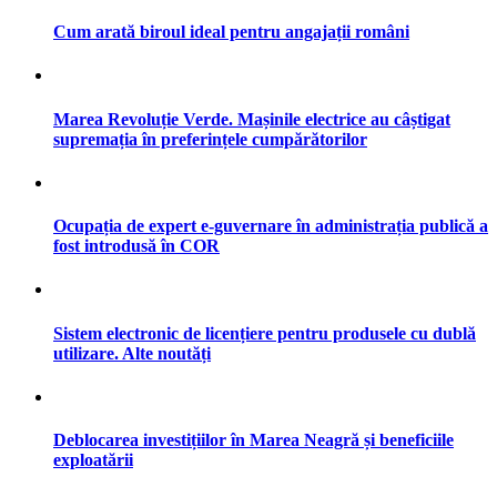
Cum arată biroul ideal pentru angajații români
Marea Revoluție Verde. Mașinile electrice au câștigat
supremația în preferințele cumpărătorilor
Ocupația de expert e-guvernare în administrația publică a
fost introdusă în COR
Sistem electronic de licențiere pentru produsele cu dublă
utilizare. Alte noutăți
Deblocarea investițiilor în Marea Neagră și beneficiile
exploatării