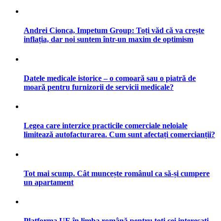
Andrei Cionca, Impetum Group: Toți văd că va crește
inflația, dar noi suntem într-un maxim de optimism
Datele medicale istorice – o comoară sau o piatră de
moară pentru furnizorii de servicii medicale?
Legea care interzice practicile comerciale neloiale
limitează autofacturarea. Cum sunt afectați comercianții?
Tot mai scump. Cât muncește românul ca să-și cumpere
un apartament
Platforma UE în limba română pentru toți cei interesați