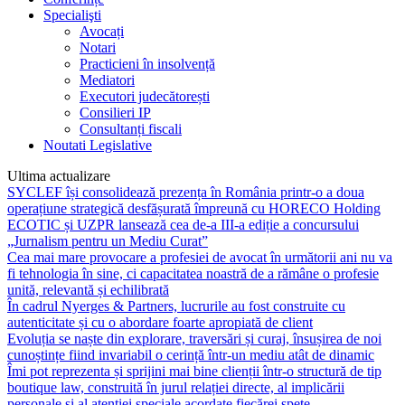
Specialişti
Avocați
Notari
Practicieni în insolvență
Mediatori
Executori judecătorești
Consilieri IP
Consultanți fiscali
Noutati Legislative
Ultima actualizare
SYCLEF își consolidează prezența în România printr-o a doua
operațiune strategică desfășurată împreună cu HORECO Holding
ECOTIC și UZPR lansează cea de-a III-a ediție a concursului
„Jurnalism pentru un Mediu Curat”
Cea mai mare provocare a profesiei de avocat în următorii ani nu va
fi tehnologia în sine, ci capacitatea noastră de a rămâne o profesie
unită, relevantă și echilibrată
În cadrul Nyerges & Partners, lucrurile au fost construite cu
autenticitate și cu o abordare foarte apropiată de client
Evoluția se naște din explorare, traversări și curaj, însușirea de noi
cunoștințe fiind invariabil o cerință într-un mediu atât de dinamic
Îmi pot reprezenta și sprijini mai bine clienții într-o structură de tip
boutique law, construită în jurul relației directe, al implicării
personale și al atenției speciale acordate fiecărei spețe