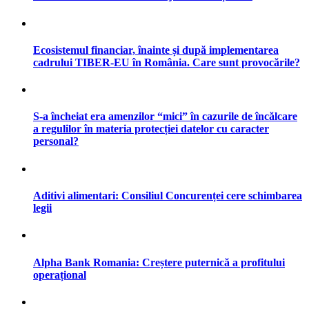
Ecosistemul financiar, înainte și după implementarea
cadrului TIBER-EU în România. Care sunt provocările?
S-a încheiat era amenzilor “mici” în cazurile de încălcare
a regulilor în materia protecției datelor cu caracter
personal?
Aditivi alimentari: Consiliul Concurenței cere schimbarea
legii
Alpha Bank Romania: Creștere puternică a profitului
operațional