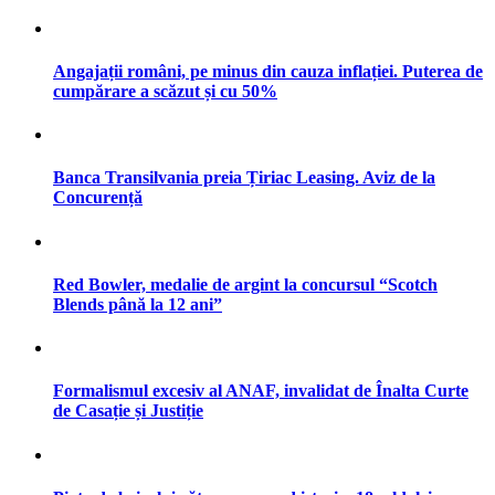
Angajații români, pe minus din cauza inflației. Puterea de
cumpărare a scăzut și cu 50%
Banca Transilvania preia Țiriac Leasing. Aviz de la
Concurență
Red Bowler, medalie de argint la concursul “Scotch
Blends până la 12 ani”
Formalismul excesiv al ANAF, invalidat de Înalta Curte
de Casație și Justiție