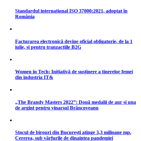
Standardul internațional ISO 37000:2021, adoptat în
România
Facturarea electronică devine oficial obligatorie, de la 1
iulie, și pentru tranzacțiile B2G
Women in Tech: Inițiativă de susținere a tinerelor femei
din industria IT&
„The Brandy Masters 2022”: Două medalii de aur și una
de argint pentru vinarsul Brâncoveanu
Stocul de birouri din București atinge 3,3 milioane mp.
Cererea, sub vârfurile de dinaintea pandemiei