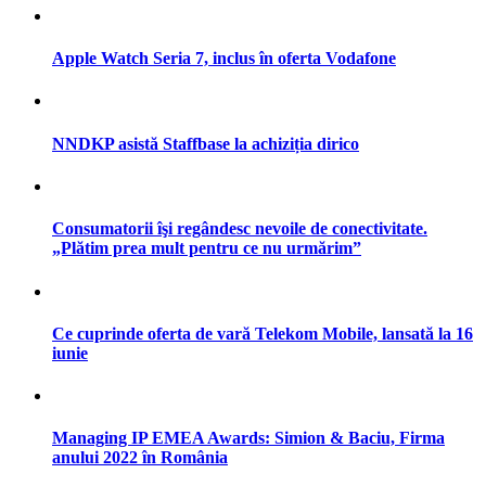
Apple Watch Seria 7, inclus în oferta Vodafone
NNDKP asistă Staffbase la achiziția dirico
Consumatorii îşi regândesc nevoile de conectivitate.
„Plătim prea mult pentru ce nu urmărim”
Ce cuprinde oferta de vară Telekom Mobile, lansată la 16
iunie
Managing IP EMEA Awards: Simion & Baciu, Firma
anului 2022 în România