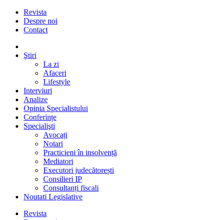
Revista
Despre noi
Contact
Ştiri
La zi
Afaceri
Lifestyle
Interviuri
Analize
Opinia Specialistului
Conferințe
Specialişti
Avocați
Notari
Practicieni în insolvență
Mediatori
Executori judecătorești
Consilieri IP
Consultanți fiscali
Noutati Legislative
Revista