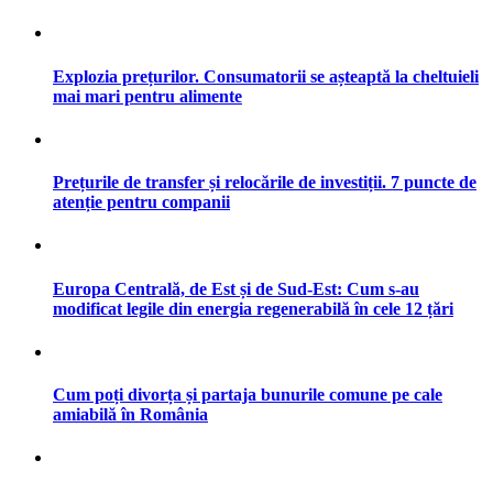
Explozia prețurilor. Consumatorii se așteaptă la cheltuieli
mai mari pentru alimente
Prețurile de transfer și relocările de investiții. 7 puncte de
atenție pentru companii
Europa Centrală, de Est și de Sud-Est: Cum s-au
modificat legile din energia regenerabilă în cele 12 țări
Cum poți divorța și partaja bunurile comune pe cale
amiabilă în România