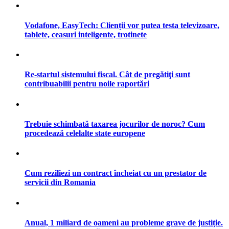
Vodafone, EasyTech: Clienții vor putea testa televizoare,
tablete, ceasuri inteligente, trotinete
Re-startul sistemului fiscal. Cât de pregătiţi sunt
contribuabilii pentru noile raportări
Trebuie schimbată taxarea jocurilor de noroc? Cum
procedează celelalte state europene
Cum reziliezi un contract încheiat cu un prestator de
servicii din Romania
Anual, 1 miliard de oameni au probleme grave de justiție.