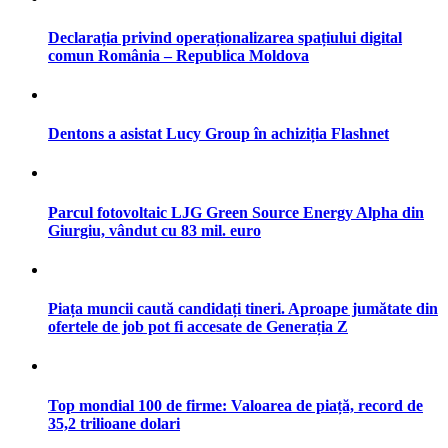
Declarația privind operaționalizarea spațiului digital
comun România – Republica Moldova
Dentons a asistat Lucy Group în achiziția Flashnet
Parcul fotovoltaic LJG Green Source Energy Alpha din
Giurgiu, vândut cu 83 mil. euro
Piața muncii caută candidați tineri. Aproape jumătate din
ofertele de job pot fi accesate de Generația Z
Top mondial 100 de firme: Valoarea de piață, record de
35,2 trilioane dolari