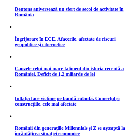
Dentons aniversează un sfert de secol de activitate în
România
Îngrijorare în ECE. Afacerile, afectate de riscuri
geopolitice și cibernetice
Cauzele celui mai mare faliment din istoria recentă a
României. Deficit de 1,2 miliarde de lei
Inflația face victime pe bandă rulantă. Comerțul și
construcțiile, cele mai afectate
Românii din generațiile Millennials și Z se așteaptă la
înrăutățirea situației economice