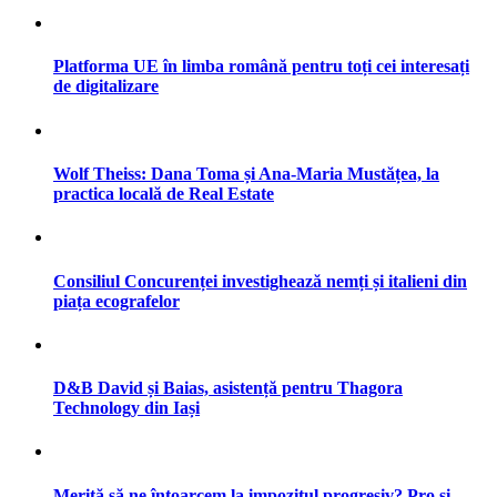
Platforma UE în limba română pentru toți cei interesați
de digitalizare
Wolf Theiss: Dana Toma și Ana-Maria Mustățea, la
practica locală de Real Estate
Consiliul Concurenței investighează nemți și italieni din
piața ecografelor
D&B David și Baias, asistență pentru Thagora
Technology din Iași
Merită să ne întoarcem la impozitul progresiv? Pro și