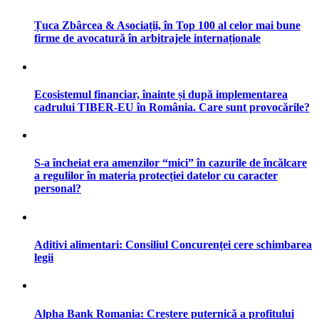
Țuca Zbârcea & Asociații, în Top 100 al celor mai bune
firme de avocatură în arbitrajele internaționale
Ecosistemul financiar, înainte și după implementarea
cadrului TIBER-EU în România. Care sunt provocările?
S-a încheiat era amenzilor “mici” în cazurile de încălcare
a regulilor în materia protecției datelor cu caracter
personal?
Aditivi alimentari: Consiliul Concurenței cere schimbarea
legii
Alpha Bank Romania: Creștere puternică a profitului