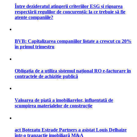
Între dezideratul atingerii criteriilor ESG și rigoarea
respectării regulilor de concurență: la ce trebuie să fie
atente companiile?
BVB: Capitalizarea companiilor listate a crescut cu 20%
în primul trimestru
Obligația de a utiliza sistemul național RO e-facturare în
contractele de achiziție publică
Valoarea de piață a imobiliarelor, influențată de
scumpirea materialelor de construcție
act Botezatu Estrade Partners a asistat Louis Delhaize
într-o tranzacție imobiliară M&A