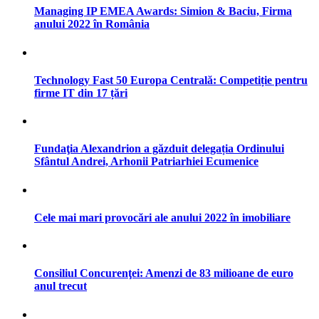
Managing IP EMEA Awards: Simion & Baciu, Firma
anului 2022 în România
Technology Fast 50 Europa Centrală: Competiție pentru
firme IT din 17 țări
Fundaţia Alexandrion a găzduit delegația Ordinului
Sfântul Andrei, Arhonii Patriarhiei Ecumenice
Cele mai mari provocări ale anului 2022 în imobiliare
Consiliul Concurenţei: Amenzi de 83 milioane de euro
anul trecut