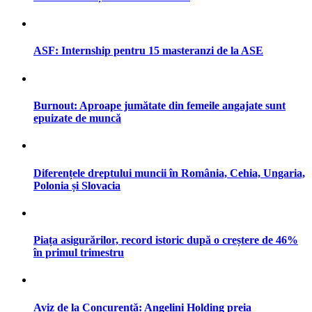
ASF: Internship pentru 15 masteranzi de la ASE
Burnout: Aproape jumătate din femeile angajate sunt
epuizate de muncă
Diferențele dreptului muncii în România, Cehia, Ungaria,
Polonia și Slovacia
Piața asigurărilor, record istoric după o creștere de 46%
în primul trimestru
Aviz de la Concurență: Angelini Holding preia