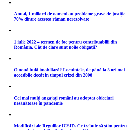
Anual, 1 miliard de oameni au probleme grave de justiție.
70% dintre acestea răman nerezolvate
1 iulie 2022 – termen de foc pentru contribuabilii din
România. Cât de clare sunt noile obligații?
O nouă bulă imobiliară? Locuințele, de până la 3 ori mai
accesibile decât în timpul crizei din 2008
Cei mai mulți angajați români au adoptat obiceiuri
nesănătoase în pandemie
Modificări ale Regulilor ICSID. Ce trebuie să știm pentru