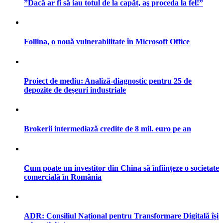
”Dacă ar fi să iau totul de la capăt, aş proceda la fel!”
Follina, o nouă vulnerabilitate în Microsoft Office
Proiect de mediu: Analiză-diagnostic pentru 25 de
depozite de deșeuri industriale
Brokerii intermediază credite de 8 mil. euro pe an
Cum poate un investitor din China să înființeze o societate
comercială în România
ADR: Consiliul Național pentru Transformare Digitală își