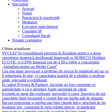
Specialişti
Avocați
Notari
Practicieni în insolvență
Mediatori
Executori judecătorești
Consilieri IP
Consultanți fiscali
Noutati Legislative
Ultima actualizare
SYCLEF își consolidează prezența în România printr-o a doua
operațiune strategică desfășurată împreună cu HORECO Holding
ECOTIC și UZPR lansează cea de-a III-a ediție a concursului
„Jurnalism pentru un Mediu Curat”
Cea mai mare provocare a profesiei de avocat în următorii ani nu va
fi tehnologia în sine, ci capacitatea noastră de a rămâne o profesie
unită, relevantă și echilibrată
În cadrul Nyerges & Partners, lucrurile au fost construite cu
autenticitate și cu o abordare foarte apropiată de client
Evoluția se naște din explorare, traversări și curaj, însușirea de noi
cunoștințe fiind invariabil o cerință într-un mediu atât de dinamic
Îmi pot reprezenta și sprijini mai bine clienții într-o structură de tip
boutique law, construită în jurul relației directe, al implicării
personale și al atenției speciale acordate fiecărei spețe