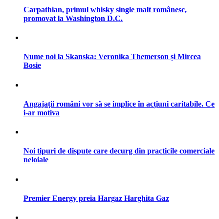
Carpathian, primul whisky single malt românesc,
promovat la Washington D.C.
Nume noi la Skanska: Veronika Themerson și Mircea
Bosie
Angajații români vor să se implice în acțiuni caritabile. Ce
i-ar motiva
Noi tipuri de dispute care decurg din practicile comerciale
neloiale
Premier Energy preia Hargaz Harghita Gaz