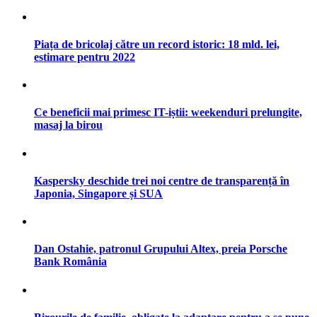
Piața de bricolaj către un record istoric: 18 mld. lei,
estimare pentru 2022
Ce beneficii mai primesc IT-iștii: weekenduri prelungite,
masaj la birou
Kaspersky deschide trei noi centre de transparență în
Japonia, Singapore și SUA
Dan Ostahie, patronul Grupului Altex, preia Porsche
Bank România