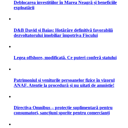
Deblocarea investițiilor în Marea Neagră și beneficiile
exploatării
D&B David și Baias: Hotărâre definitivă favorabilă
dezvoltatorului imobiliar împotriva Fiscului
Legea offshore, modificată. Ce puteri conferă statului
Patrimoniul si veniturile persoanelor fizice în vizorul
ANAF. Atenție la procedură și nu uitați de amnistie!
Directiva Omnibus – protecție suplimentară pentru
consumatori, sancțiuni sporite pentru comercianți