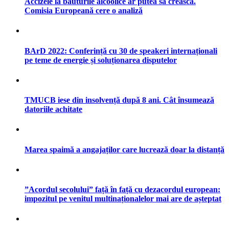
Accizele la băuturile alcoolice ar putea să crească.
Comisia Europeană cere o analiză
BArD 2022: Conferință cu 30 de speakeri internaționali
pe teme de energie și soluționarea disputelor
TMUCB iese din insolvență după 8 ani. Cât însumează
datoriile achitate
Marea spaimă a angajaților care lucrează doar la distanță
”Acordul secolului” față în față cu dezacordul european:
impozitul pe venitul multinaționalelor mai are de așteptat