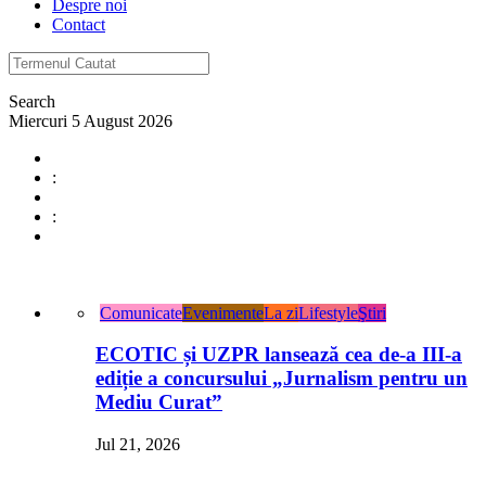
Despre noi
Contact
Search
Miercuri 5 August 2026
:
:
Comunicate
Evenimente
La zi
Lifestyle
Ştiri
ECOTIC și UZPR lansează cea de-a III-a
ediție a concursului „Jurnalism pentru un
Mediu Curat”
Jul 21, 2026