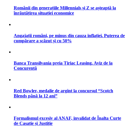
Românii din generațiile Millennials și Z se așteaptă la
înrăutățirea situației economice
Angajații români, pe minus din cauza inflației. Puterea de
cumpărare a scăzut și cu 50%
Banca Transilvania preia Țiriac Leasing. Aviz de la
Concurență
Red Bowler, medalie de argint la concursul “Scotch
Blends până la 12 ani”
Formalismul excesiv al ANAF, invalidat de Înalta Curte
de Casație și Justiție