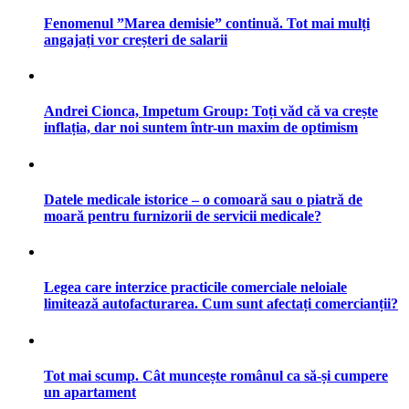
Fenomenul ”Marea demisie” continuă. Tot mai mulți
angajați vor creșteri de salarii
Andrei Cionca, Impetum Group: Toți văd că va crește
inflația, dar noi suntem într-un maxim de optimism
Datele medicale istorice – o comoară sau o piatră de
moară pentru furnizorii de servicii medicale?
Legea care interzice practicile comerciale neloiale
limitează autofacturarea. Cum sunt afectați comercianții?
Tot mai scump. Cât muncește românul ca să-și cumpere
un apartament