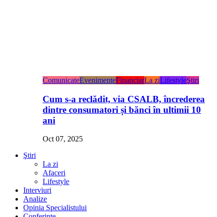
Comunicate
Evenimente
Financiar
La zi
Lifestyle
Ştiri
Cum s-a reclădit, via CSALB, încrederea
dintre consumatori și bănci în ultimii 10
ani
Oct 07, 2025
Ştiri
La zi
Afaceri
Lifestyle
Interviuri
Analize
Opinia Specialistului
Conferințe