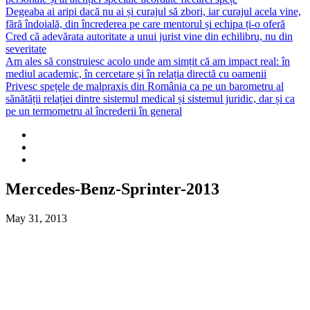
Degeaba ai aripi dacă nu ai și curajul să zbori, iar curajul acela vine,
fără îndoială, din încrederea pe care mentorul și echipa ți-o oferă
Cred că adevărata autoritate a unui jurist vine din echilibru, nu din
severitate
Am ales să construiesc acolo unde am simțit că am impact real: în
mediul academic, în cercetare și în relația directă cu oamenii
Privesc spețele de malpraxis din România ca pe un barometru al
sănătății relației dintre sistemul medical și sistemul juridic, dar și ca
pe un termometru al încrederii în general
Mercedes-Benz-Sprinter-2013
May 31, 2013