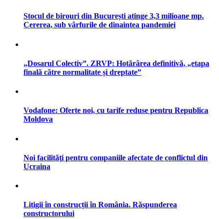
Stocul de birouri din București atinge 3,3 milioane mp.
Cererea, sub vârfurile de dinaintea pandemiei
„Dosarul Colectiv”. ZRVP: Hotărârea definitivă, „etapa
finală către normalitate și dreptate”
Vodafone: Oferte noi, cu tarife reduse pentru Republica
Moldova
Noi facilităţi pentru companiile afectate de conflictul din
Ucraina
Litigii în construcții în România. Răspunderea
constructorului