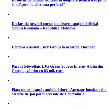
Birourile de familie, obligate la adaptare pentru a se pune
la adăpost de „furtuna perfectă”
Declarația privind operaționalizarea spațiului digital
comun România – Republica Moldova
Dentons a asistat Lucy Group în achiziția Flashnet
Parcul fotovoltaic LJG Green Source Energy Alpha din
Giurgiu, vândut cu 83 mil. euro
Piața muncii caută candidați tineri. Aproape jumătate din
ofertele de job pot fi accesate de Generația Z