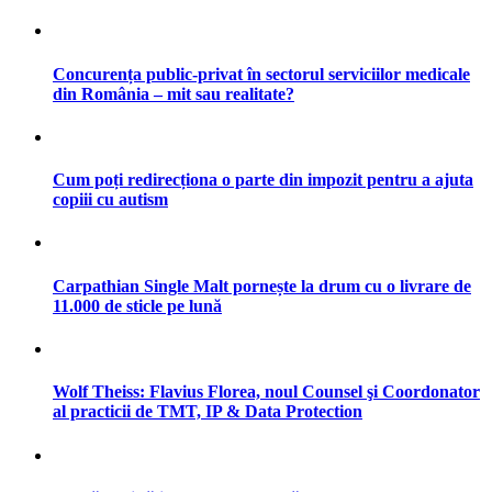
Concurența public-privat în sectorul serviciilor medicale
din România – mit sau realitate?
Cum poți redirecționa o parte din impozit pentru a ajuta
copiii cu autism
Carpathian Single Malt pornește la drum cu o livrare de
11.000 de sticle pe lună
Wolf Theiss: Flavius Florea, noul Counsel şi Coordonator
al practicii de TMT, IP & Data Protection