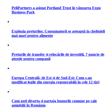
PeliPartners a asistat Portland Trust în vânzarea Expo
Business Park
Explozia prețurilor. Consumatorii se așteaptă la cheltuieli
mai mari pentru alimente
Prețurile de transfer și relocările de investiții. 7 puncte de
atenție pentru companii
Europa Centrală, de Est și de Sud-Est: Cum s-au
modificat legile din energia regenerabilă în cele 12 țări
Cum poți divorța și partaja bunurile comune pe cale
amiabilă în România