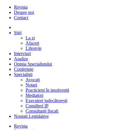
Revista
Despre noi
Contact
Ştiri
La zi
Afaceri
Lifestyle
Interviuri
Analize
Opinia Specialistului
Conferințe
Specialişti
Avocați
Notari
Practicieni în insolvență
Mediatori
Executori judecătorești
Consilieri IP
Consultanți fiscali
Noutati Legislative
Revista