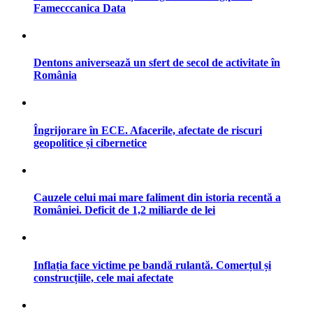
Famecccanica Data
Dentons aniversează un sfert de secol de activitate în
România
Îngrijorare în ECE. Afacerile, afectate de riscuri
geopolitice și cibernetice
Cauzele celui mai mare faliment din istoria recentă a
României. Deficit de 1,2 miliarde de lei
Inflația face victime pe bandă rulantă. Comerțul și
construcțiile, cele mai afectate