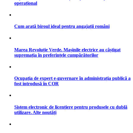
operațional
Cum arată biroul ideal pentru angajații români
Marea Revoluție Verde. Mașinile electrice au câștigat
supremația în preferințele cumpărătorilor
Ocupația de expert e-guvernare în administrația publică a
fost introdusă în COR
Sistem electronic de licențiere pentru produsele cu dublă
utilizare. Alte noutăți