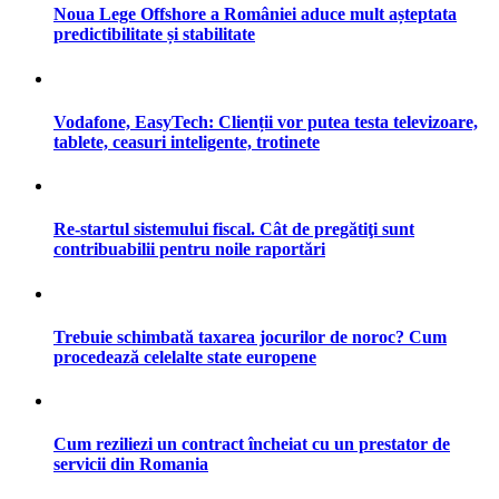
Noua Lege Offshore a României aduce mult așteptata
predictibilitate și stabilitate
Vodafone, EasyTech: Clienții vor putea testa televizoare,
tablete, ceasuri inteligente, trotinete
Re-startul sistemului fiscal. Cât de pregătiţi sunt
contribuabilii pentru noile raportări
Trebuie schimbată taxarea jocurilor de noroc? Cum
procedează celelalte state europene
Cum reziliezi un contract încheiat cu un prestator de
servicii din Romania