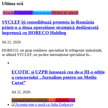
Avocați
Comunicate
Internațional
Mediul de afaceri
SYCLEF își consolidează prezența în România
printr-o a doua operațiune strategică desfășurată
împreună cu HORECO Holding
Jul 21, 2026
HORECO, un grup românesc specializat în refrigerare industrială,
se alătură SYCLEF, un jucător internațional specializat în...
ECOTIC și UZPR lansează cea de-a III-a ediție
a concursului „Jurnalism pentru un Mediu
Curat”
Jul 21, 2026
Comunicate
Evenimente
La zi
Lifestyle
Ştiri