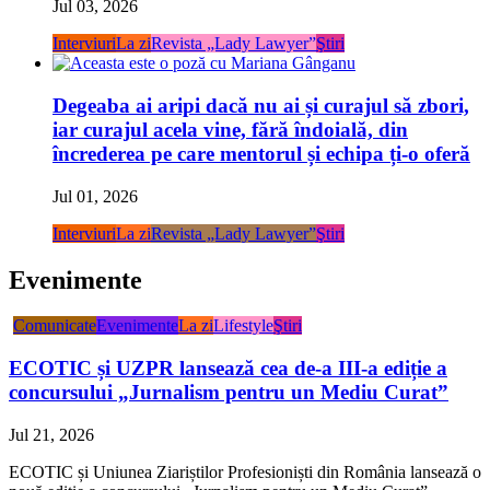
Interviuri
La zi
Revista „Lady Lawyer”
Ştiri
Degeaba ai aripi dacă nu ai și curajul să zbori,
iar curajul acela vine, fără îndoială, din
încrederea pe care mentorul și echipa ți-o oferă
Jul 01, 2026
Interviuri
La zi
Revista „Lady Lawyer”
Ştiri
Evenimente
Comunicate
Evenimente
La zi
Lifestyle
Ştiri
ECOTIC și UZPR lansează cea de-a III-a ediție a
concursului „Jurnalism pentru un Mediu Curat”
Jul 21, 2026
ECOTIC și Uniunea Ziariștilor Profesioniști din România lansează o
nouă ediție a concursului „Jurnalism pentru un Mediu Curat”,...