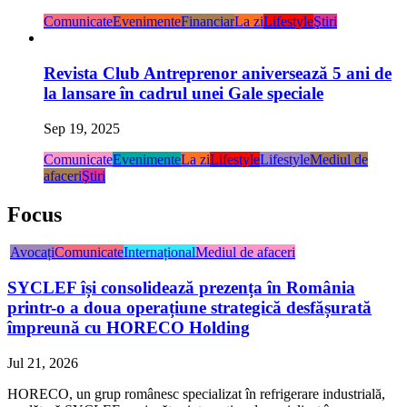
Comunicate
Evenimente
Financiar
La zi
Lifestyle
Ştiri
Revista Club Antreprenor aniversează 5 ani de
la lansare în cadrul unei Gale speciale
Sep 19, 2025
Comunicate
Evenimente
La zi
Lifestyle
Lifestyle
Mediul de
afaceri
Ştiri
Focus
Avocați
Comunicate
Internațional
Mediul de afaceri
SYCLEF își consolidează prezența în România
printr-o a doua operațiune strategică desfășurată
împreună cu HORECO Holding
Jul 21, 2026
HORECO, un grup românesc specializat în refrigerare industrială,
se alătură SYCLEF, un jucător internațional specializat în...