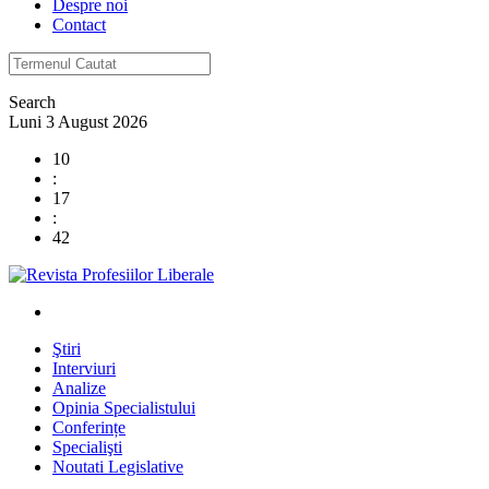
Despre noi
Contact
Search
Luni 3 August 2026
10
:
17
:
43
Ştiri
Interviuri
Analize
Opinia Specialistului
Conferințe
Specialişti
Noutati Legislative