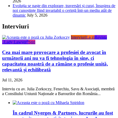
Evoluția se naște din explorare, traversări și curaj, însușirea de
noi cunoștințe fiind invariabil o cerință într-un mediu atât de
dinamic
July 5, 2026
Interviuri
Interviuri
La zi
Revista
„Lady Lawyer”
Ştiri
Cea mai mare provocare a profesiei de avocat în
următorii ani nu va fi tehnologia în sine, ci
capacitatea noastră de a rămâne o profesie unită,
relevantă și echilibrată
Jul 11, 2026
Interviu cu av. Julia Zorkoczy, Fenechiu, Savu & Asociații, membră
a Consiliului Uniunii Naționale a Barourilor din România...
În cadrul Nyerges & Partners, lucrurile au fost
construite cu autenticitate și cu o abordare