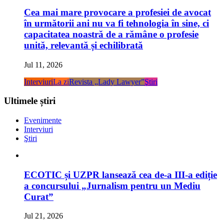
Cea mai mare provocare a profesiei de avocat
în următorii ani nu va fi tehnologia în sine, ci
capacitatea noastră de a rămâne o profesie
unită, relevantă și echilibrată
Jul 11, 2026
Interviuri
La zi
Revista „Lady Lawyer”
Ştiri
Ultimele știri
Evenimente
Interviuri
Ştiri
ECOTIC și UZPR lansează cea de-a III-a ediție
a concursului „Jurnalism pentru un Mediu
Curat”
Jul 21, 2026
Comunicate
Evenimente
La zi
Lifestyle
Ştiri