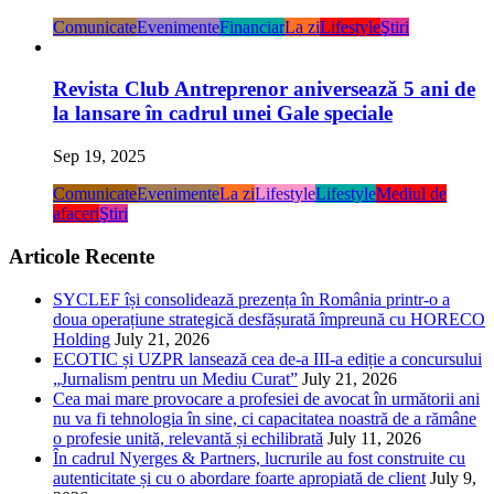
Comunicate
Evenimente
Financiar
La zi
Lifestyle
Ştiri
Revista Club Antreprenor aniversează 5 ani de
la lansare în cadrul unei Gale speciale
Sep 19, 2025
Comunicate
Evenimente
La zi
Lifestyle
Lifestyle
Mediul de
afaceri
Ştiri
Articole Recente
SYCLEF își consolidează prezența în România printr-o a
doua operațiune strategică desfășurată împreună cu HORECO
Holding
July 21, 2026
ECOTIC și UZPR lansează cea de-a III-a ediție a concursului
„Jurnalism pentru un Mediu Curat”
July 21, 2026
Cea mai mare provocare a profesiei de avocat în următorii ani
nu va fi tehnologia în sine, ci capacitatea noastră de a rămâne
o profesie unită, relevantă și echilibrată
July 11, 2026
În cadrul Nyerges & Partners, lucrurile au fost construite cu
autenticitate și cu o abordare foarte apropiată de client
July 9,
2026