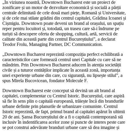
zonificare și un motor de dezvoltare economică și socială a părții
centrale delimitată de cele două mari piețe, Romană și Universitate,
și de cele mai stilate grădini din centrul capitalei, Grădina Icoanei și
Cișmigiu. Downtown poate deveni un brand al orașului, un spațiu
reper pentru locuitori și, totodată, un traseu care să-i îndrume pe
turiști să descopere oferta de shopping, cultură, artă, servicii de
calitate din această parte din centrul Bucureștiului”, a declarat
Teodor Frolu, Managing Partner, DC Communication.
„Downtown Bucharest reprezintă compoziția perfect echilibrată a
caracteristicilor care formează centrul unei Capitale cu care să ne
mândrim. Prin Downtown Bucharest aducem în atenția societății
civile și a tuturor entităților implicate în această zonă, importanța
unei experiențe urbane din care, cu siguranță, nu lipsește stilul”, a
spus Mirela Bucovicean, fondator Molecule F.
Downtown Bucharest este conceput să devină un alt brand al
capitalei, complementar cu Centrul Istoric. Bucureștiul, care aspiră
să fie în sens plin o capitală europeană, trăiește încă din brandurile
urbane definite prin planurile de urbanizare comuniste. Centrul
Istoric reprezintă, de fapt, primul brand al capitalei apărut în ultimii
20 de ani. Șansa Bucureștiului de a fi o capitală contemporană stă
inclusiv în indentificarea acelor zone și puncte de interes peste care
se pot construi adevărate branduri urbane care să dea imagine și
identitate orașului. Este suficient să pornești de la segmentările,