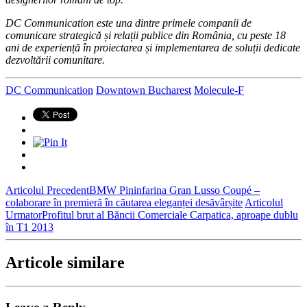
DC Communication este una dintre primele companii de
comunicare strategică și relații publice din România, cu peste 18
ani de experiență în proiectarea și implementarea de soluții dedicate
dezvoltării comunitare.
DC Communication
Downtown Bucharest
Molecule-F
Articolul Precedent
BMW Pininfarina Gran Lusso Coupé –
colaborare în premieră în căutarea eleganței desăvârșite
Articolul
Urmator
Profitul brut al Băncii Comerciale Carpatica, aproape dublu
în T1 2013
Articole similare
Leave a Reply