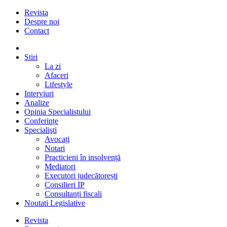
Revista
Despre noi
Contact
Ştiri
La zi
Afaceri
Lifestyle
Interviuri
Analize
Opinia Specialistului
Conferințe
Specialişti
Avocați
Notari
Practicieni în insolvență
Mediatori
Executori judecătorești
Consilieri IP
Consultanți fiscali
Noutati Legislative
Revista