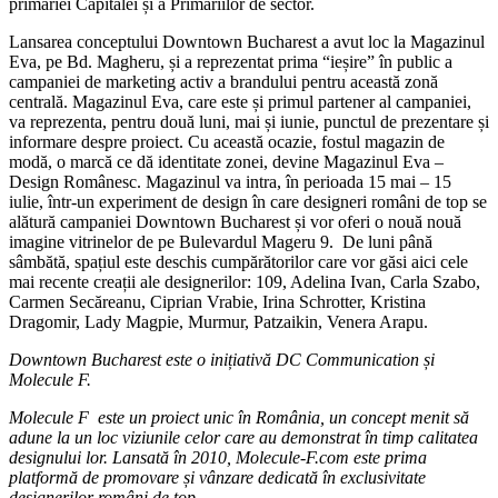
Lansarea conceptului Downtown Bucharest a avut loc la Magazinul
Eva, pe Bd. Magheru, și a reprezentat prima “ieșire” în public a
campaniei de marketing activ a brandului pentru această zonă
centrală. Magazinul Eva, care este și primul partener al campaniei,
va reprezenta, pentru două luni, mai și iunie, punctul de prezentare și
informare despre proiect. Cu această ocazie, fostul magazin de
modă, o marcă ce dă identitate zonei, devine Magazinul Eva –
Design Românesc. Magazinul va intra, în perioada 15 mai – 15
iulie, într-un experiment de design în care designeri români de top se
alătură campaniei Downtown Bucharest și vor oferi o nouă nouă
imagine vitrinelor de pe Bulevardul Mageru 9. De luni până
sâmbătă, spațiul este deschis cumpărătorilor care vor găsi aici cele
mai recente creații ale designerilor: 109, Adelina Ivan, Carla Szabo,
Carmen Secăreanu, Ciprian Vrabie, Irina Schrotter, Kristina
Dragomir, Lady Magpie, Murmur, Patzaikin, Venera Arapu.
Downtown Bucharest
este o ini
ț
iativă DC Communication
ș
i
Molecule F.
Molecule F este un proiect unic
î
n România, un concept menit să
adune la un loc viziunile celor care au demonstrat în timp calitatea
designului lor.
Lansată în 2010, Molecule-F.com este prima
platformă de promovare și vânzare dedicată în exclusivitate
designerilor români de top.