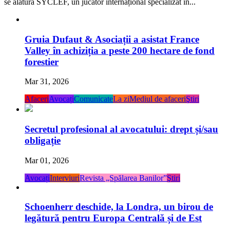
Gruia Dufaut & Asociații a asistat France
Valley în achiziția a peste 200 hectare de fond
forestier
Mar 31, 2026
Afaceri
Avocați
Comunicate
La zi
Mediul de afaceri
Ştiri
Secretul profesional al avocatului: drept și/sau
obligație
Mar 01, 2026
Avocați
Interviuri
Revista „Spălarea Banilor”
Ştiri
Schoenherr deschide, la Londra, un birou de
legătură pentru Europa Centrală și de Est
Oct 10, 2025