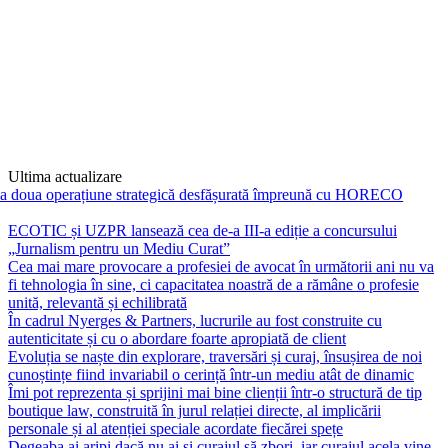
Ultima actualizare
doua operațiune strategică desfășurată împreună cu HORECO Holding
ECOTIC și UZPR lansează cea de-a III-a ediție a concursului
„Jurnalism pentru un Mediu Curat”
Cea mai mare provocare a profesiei de avocat în următorii ani nu va
fi tehnologia în sine, ci capacitatea noastră de a rămâne o profesie
unită, relevantă și echilibrată
În cadrul Nyerges & Partners, lucrurile au fost construite cu
autenticitate și cu o abordare foarte apropiată de client
Evoluția se naște din explorare, traversări și curaj, însușirea de noi
cunoștințe fiind invariabil o cerință într-un mediu atât de dinamic
Îmi pot reprezenta și sprijini mai bine clienții într-o structură de tip
boutique law, construită în jurul relației directe, al implicării
personale și al atenției speciale acordate fiecărei spețe
Degeaba ai aripi dacă nu ai și curajul să zbori, iar curajul acela vine,
fără îndoială, din încrederea pe care mentorul și echipa ți-o oferă