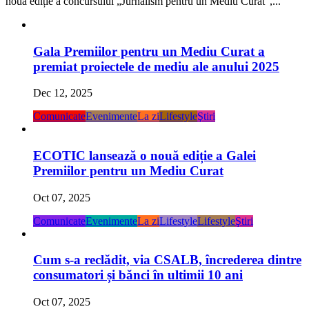
Gala Premiilor pentru un Mediu Curat a
premiat proiectele de mediu ale anului 2025
Dec 12, 2025
Comunicate
Evenimente
La zi
Lifestyle
Ştiri
ECOTIC lansează o nouă ediție a Galei
Premiilor pentru un Mediu Curat
Oct 07, 2025
Comunicate
Evenimente
La zi
Lifestyle
Lifestyle
Ştiri
Cum s-a reclădit, via CSALB, încrederea dintre
consumatori și bănci în ultimii 10 ani
Oct 07, 2025