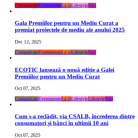
Gala Premiilor pentru un Mediu Curat a
premiat proiectele de mediu ale anului 2025
Dec 12, 2025
Comunicate
Evenimente
La zi
Lifestyle
Ştiri
ECOTIC lansează o nouă ediție a Galei
Premiilor pentru un Mediu Curat
Oct 07, 2025
Comunicate
Evenimente
La zi
Lifestyle
Lifestyle
Ştiri
Cum s-a reclădit, via CSALB, încrederea dintre
consumatori și bănci în ultimii 10 ani
Oct 07, 2025