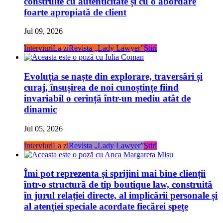
foarte apropiată de client
Jul 09, 2026
Interviuri
La zi
Revista „Lady Lawyer”
Ştiri
Evoluția se naște din explorare, traversări și
curaj, însușirea de noi cunoștințe fiind
invariabil o cerință într-un mediu atât de
dinamic
Jul 05, 2026
Interviuri
La zi
Revista „Lady Lawyer”
Ştiri
Îmi pot reprezenta și sprijini mai bine clienții
într-o structură de tip boutique law, construită
în jurul relației directe, al implicării personale și
al atenției speciale acordate fiecărei spețe
Jul 03, 2026