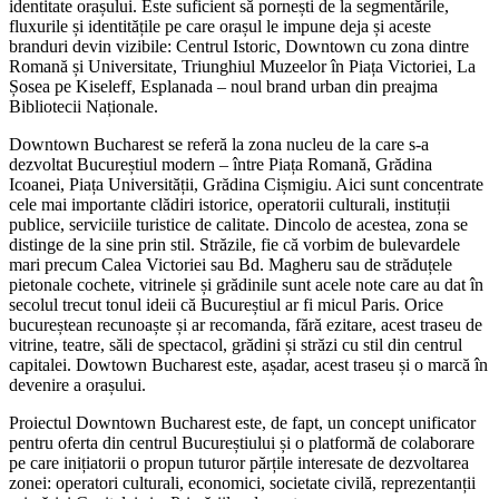
fluxurile și identitățile pe care orașul le impune deja și aceste
branduri devin vizibile: Centrul Istoric, Downtown cu zona dintre
Romană și Universitate, Triunghiul Muzeelor în Piața Victoriei, La
Șosea pe Kiseleff, Esplanada – noul brand urban din preajma
Bibliotecii Naționale.
Downtown Bucharest se referă la zona nucleu de la care s-a
dezvoltat Bucureștiul modern – între Piața Romană, Grădina
Icoanei, Piața Universității, Grădina Cișmigiu. Aici sunt concentrate
cele mai importante clădiri istorice, operatorii culturali, instituții
publice, serviciile turistice de calitate. Dincolo de acestea, zona se
distinge de la sine prin stil. Străzile, fie că vorbim de bulevardele
mari precum Calea Victoriei sau Bd. Magheru sau de străduțele
pietonale cochete, vitrinele și grădinile sunt acele note care au dat în
secolul trecut tonul ideii că Bucureștiul ar fi micul Paris. Orice
bucureștean recunoaște și ar recomanda, fără ezitare, acest traseu de
vitrine, teatre, săli de spectacol, grădini și străzi cu stil din centrul
capitalei. Dowtown Bucharest este, așadar, acest traseu și o marcă în
devenire a orașului.
Proiectul Downtown Bucharest este, de fapt,
un
concept unificator
pentru oferta din centrul Bucureștiului și o platformă de colaborare
pe care inițiatorii o propun tuturor părțile interesate de dezvoltarea
zonei: operatori culturali, economici, societate civilă, reprezentanții
primăriei Capitalei și a Primăriilor de sector.