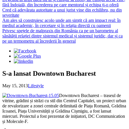
Cred că adevărata autoritate a unui jurist vine din echilibru, nu din
severitate
Am ales să construiesc acolo unde am simțit că am impact real: în
mediul academic, în cercetare și în relația directă cu oamenii
Privesc spețele de malpraxis din România ca pe un barometru al
sănătății relației dintre sistemul medical și sistemul juridic, dar și ca
pe un termometru al încrederii în general
S-a lansat Downtown Bucharest
May 15, 2013
Lifestyle
Downtown Bucharest – traseul de
vitrine, grădini și străzi cu stil din Centrul Capitalei, un proiect urban
de revalorizare a zonei centrale delimitată de Piața Romană, Grădina
Icoanei, Piața Universității și Grădina Cișmigiu, a fost lansat
miercuri. Proiectul a fost prezentat de inițiatori, DC Communication
și Molecule-F.
„În viziunea noastră, Downtown Bucharest este un proiect de