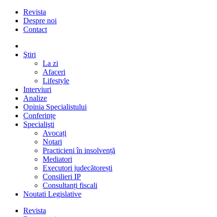
Revista
Despre noi
Contact
Ştiri
La zi
Afaceri
Lifestyle
Interviuri
Analize
Opinia Specialistului
Conferințe
Specialişti
Avocați
Notari
Practicieni în insolvență
Mediatori
Executori judecătorești
Consilieri IP
Consultanți fiscali
Noutati Legislative
Revista