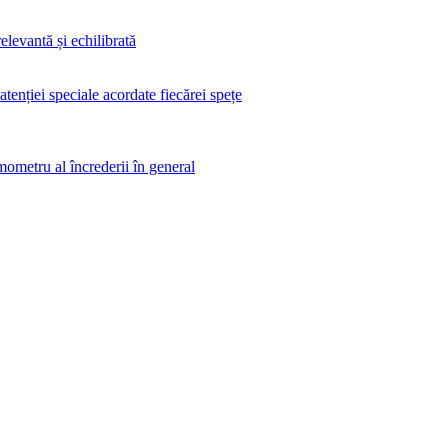
elevantă și echilibrată
 atenției speciale acordate fiecărei spețe
rmometru al încrederii în general