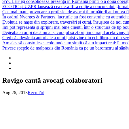
SYCLEF își consolidează prezența în România printr-o a doua opera
ECOTIC și UZPR lansează cea de-a III-a ediție a concursului „Jurna
Cea mai mare provocare a profesiei de avocat în următorii ani nu va fi t
În cadrul Nyerges & Partners, lucrurile au fost construite cu autenticita
Evoluția se naște din explorare, traversări și curaj, însușirea de noi cu
Îmi pot reprezenta și sprijini mai bine clienții într-o structură de tip bou
Degeaba ai aripi dacă nu ai și curajul să zbori, iar curajul acela vine, 
Cred că adevărata autoritate a unui jurist vine din echilibru, nu din sev
Am ales să construiesc acolo unde am simțit că am impact real: în mediu
Privesc spețele de malpraxis din România ca pe un barometru al sănătății
Rovigo caută avocați colaboratori
Aug 26, 2013
Recrutări