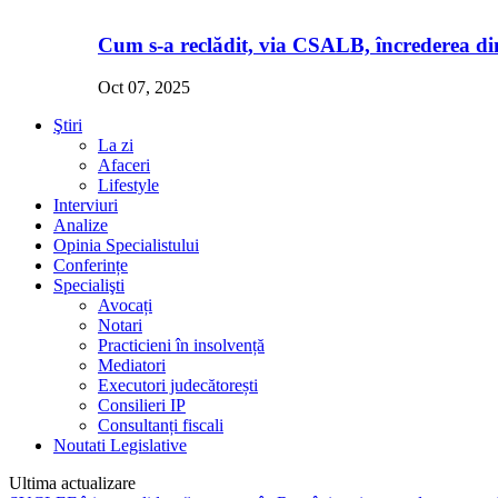
Cum s-a reclădit, via CSALB, încrederea din
Oct 07, 2025
Ştiri
La zi
Afaceri
Lifestyle
Interviuri
Analize
Opinia Specialistului
Conferințe
Specialişti
Avocați
Notari
Practicieni în insolvență
Mediatori
Executori judecătorești
Consilieri IP
Consultanți fiscali
Noutati Legislative
Ultima actualizare