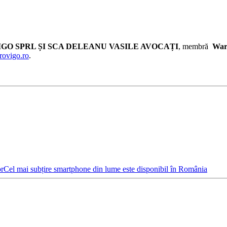
GO SPRL ȘI SCA DELEANU VASILE AVOCAȚI
, membră
War
rovigo.ro
.
or
Cel mai subțire smartphone din lume este disponibil în România