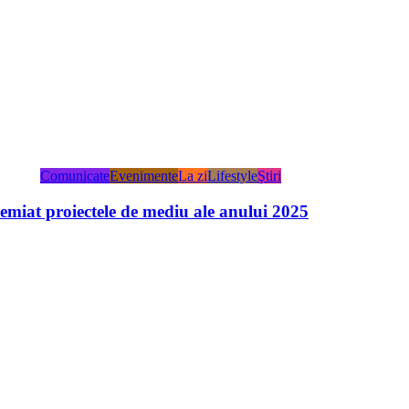
Comunicate
Evenimente
La zi
Lifestyle
Ştiri
miat proiectele de mediu ale anului 2025