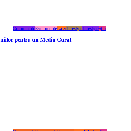
Comunicate
Evenimente
La zi
Lifestyle
Lifestyle
Ştiri
miilor pentru un Mediu Curat