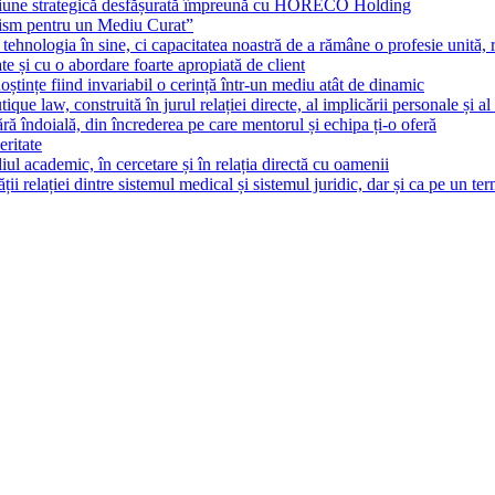
țiune strategică desfășurată împreună cu HORECO Holding
lism pentru un Mediu Curat”
ehnologia în sine, ci capacitatea noastră de a rămâne o profesie unită, r
te și cu o abordare foarte apropiată de client
noștințe fiind invariabil o cerință într-un mediu atât de dinamic
tique law, construită în jurul relației directe, al implicării personale și al
fără îndoială, din încrederea pe care mentorul și echipa ți-o oferă
eritate
l academic, în cercetare și în relația directă cu oamenii
 relației dintre sistemul medical și sistemul juridic, dar și ca pe un te