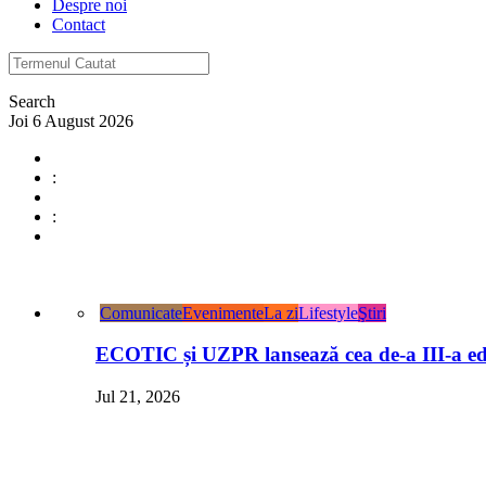
Despre noi
Contact
Search
Joi 6 August 2026
:
:
Comunicate
Evenimente
La zi
Lifestyle
Ştiri
ECOTIC și UZPR lansează cea de-a III-a ed
Jul 21, 2026