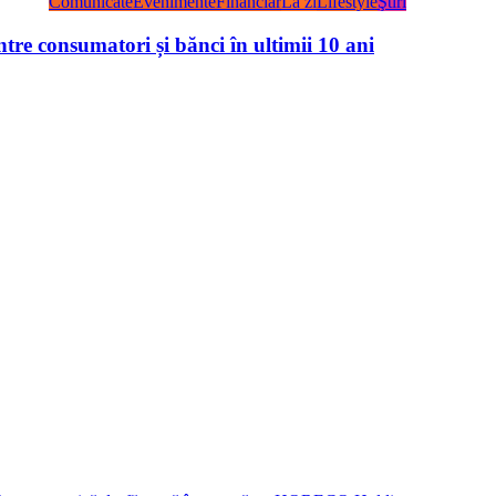
Comunicate
Evenimente
Financiar
La zi
Lifestyle
Ştiri
tre consumatori și bănci în ultimii 10 ani