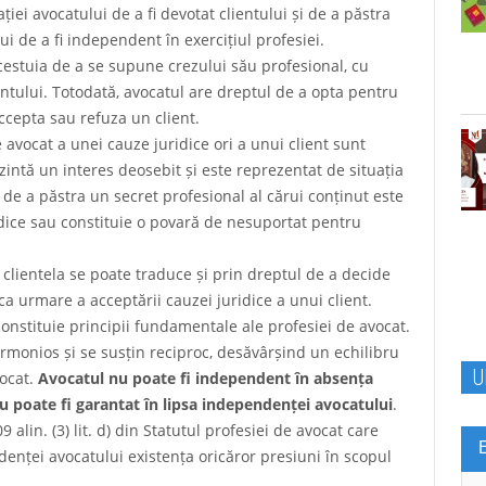
i avocatului de a fi devotat clientului și de a păstra
i de a fi independent în exercițiul profesiei.
estuia de a se supune crezului său profesional, cu
ientului. Totodată, avocatul are dreptul de a opta pentru
ccepta sau refuza un client.
avocat a unei cauze juridice ori a unui client sunt
intă un interes deosebit și este reprezentat de situația
de a păstra un secret profesional al cărui conținut este
ridice sau constituie o povară de nesuportat pentru
a clientela se poate traduce și prin dreptul de a decide
a urmare a acceptării cauzei juridice a unui client.
onstituie principii fundamentale ale profesiei de avocat.
armonios și se susțin reciproc, desăvârșind un echilibru
U
vocat.
Avocatul nu poate fi independent în absența
nu poate fi garantat în lipsa independenței avocatului
.
 alin. (3) lit. d) din Statutul profesiei de avocat care
enței avocatului existența oricăror presiuni în scopul