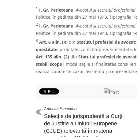
1
I. Gr. Periețeanu
.
Avocatul și secretul profesional
Politice, în ședința din 27 mai 1943, Tiprografia “
2
I. Gr. Periețeanu
.
Avocatul și secretul profesional
Politice, în ședința din 27 mai 1943, Tiprografia “
3
Art. 6 alin. (4)
din
Statutul profesiei de avocat: 
onestitate
, probitate, corectitudine, sinceritate, lo
Art. 135 alin. (2)
din
Statutul profesiei de avocat
stabili scopul
, modalitățile și finalitatea consilie
realiza, când este cazul, asistența și reprezentare
Articolul Precedent
Selecție de jurisprudență a Curții
de Justiție a Uniunii Europene
(CJUE) relevantă în materia