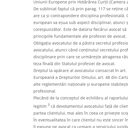
Uniunii Europene prin Hotărârea Curții (Camera a
De subliniat faptul că prin parag. 117 se reține c
are ca și contrapondere disciplina profesională. C
european va eșua sub aspect disciplinar, atunci și
corespunzător. Este de datoria fiecărui avocat să
principiile fundamentale ale profesiei de avocat.
Obligația avocatului de a păstra secretul profesio
avocatului, atunci când conținutul secretului prof
disciplinare prin care se urmărește atragerea răsp
teza finală din Statutul profesiei de avocat.
Dreptul la apărare al avocatului consacrat în art.
Europeană a Drepturilor Omului, art. 48 din Cart
alte reglementări naționale și europene stabilește
profesional.
Plecând de la conceptul de echilibru al raportulu
3
legitim
că devotamentul avocatului față de client
partea clientului, mai ales în ceea ce privește scop
În eventualitatea în care clientul nu este sincer î
îl expune pe avocat ca urmare a serviciului juridi