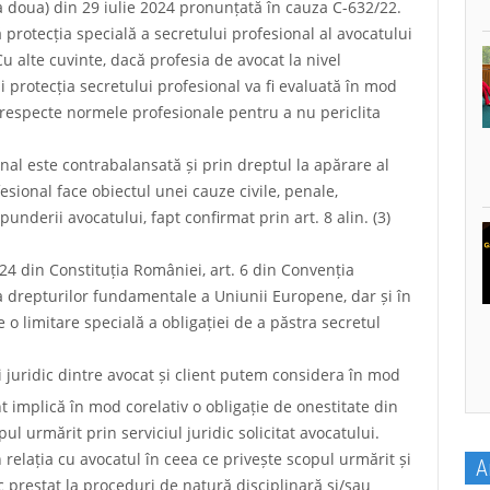
 doua) din 29 iulie 2024 pronunțată în cauza C-632/22.
ă protecția specială a secretului profesional al avocatului
u alte cuvinte, dacă profesia de avocat la nivel
 protecția secretului profesional va fi evaluată în mod
 respecte normele profesionale pentru a nu periclita
nal este contrabalansată și prin dreptul la apărare al
esional face obiectul unei cauze civile, penale,
underii avocatului, fapt confirmat prin art. 8 alin. (3)
 24 din Constituția României, art. 6 din Convenția
a drepturilor fundamentale a Uniunii Europene, dar și în
 o limitare specială a obligației de a păstra secretul
i juridic dintre avocat și client putem considera în mod
 implică în mod corelativ o obligație de onestitate din
ul urmărit prin serviciul juridic solicitat avocatului.
n relația cu avocatul în ceea ce privește scopul urmărit și
A
c prestat la proceduri de natură disciplinară și/sau