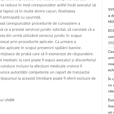
l se reduce în mod corespunzător astfel încât avocatul să
SYC
 faptul că în multe dintre cazuri, finalitatea
a d
i anticipată cu ușurință.
HO
n mod corespunzător procedurile de cunoaștere a
ă ce a prestat serviciul juridic solicitat, să constate că a
ECO
esta din urmă utilizând serviciul juridic în scopul
con
e avocat prin procedurile aplicate. Ca urmare a
20
or aplicate în scopul prevenirii spălării banilor,
Cea
i mijloace de probă care să îl exonereze de răspundere.
urm
ul mediatic la care poate fi expus avocatul și disconfortul
noa
conduce inclusiv la afecțiuni medicale cronice îl
ech
unice autorității competente un raport de tranzacție
ăspunsul la această întrebare poate fi oferit exclusiv de
În 
cu 
clie
ului UNBR
Evo
îns
un 