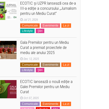
ECOTIC și UZPR lansează cea de-a
III-a ediție a concursului „Jurnalism
pentru un Mediu Curat”
Jul 21, 2026
Comunicate
Evenimente
La zi
Lifestyle
Ştiri
Gala Premiilor pentru un Mediu
Curat a premiat proiectele de
mediu ale anului 2025
Dec 12, 2025
Comunicate
Evenimente
La zi
Lifestyle
Ştiri
ECOTIC lansează o nouă ediție a
Galei Premiilor pentru un Mediu
Curat
Oct 07, 2025
Comunicate
Evenimente
La zi