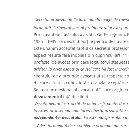
“
Secretul profesional! Ce formidabilă magie de cuvint
incantații. Stridentul glas al profanatorului n’ar pu
Prin cuvintele ilustrului avocat I. Gr. Periețeanu
1935 – 1939, se deschid porțile pentru deslușirea 
Este unanim acceptat faptul că secretul profesiona
aspect rezultă fără îndoială din cuprinsul art. 1
profesiei de avocat prin care legiuitorul statuează
privitor la orice aspect al cauzei care i-a fost încredi
clientului de a pretinde avocatului să respecte con
de care a luat la cunoștință cu ocazia acceptării c
Secretul profesional al avocatului își are originea
devotamentul
față de client.
“
Devotamentul însă, orcât de nobil ar fi, poate, dacă
la exces, ar însemna anihilarea libertății, substituirea
independenței avocatului
. Ea este indispensabilă int
scăderi incompatibile cu noblețea ordinului din care