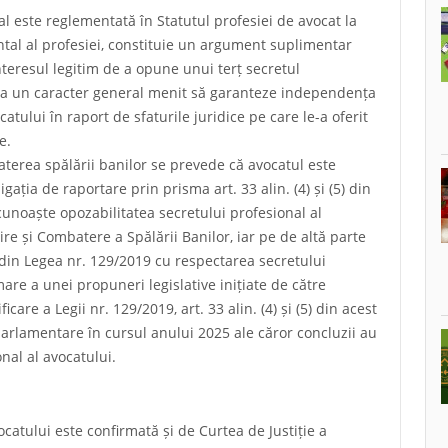
al este reglementată în Statutul profesiei de avocat la
mental al profesiei, constituie un argument suplimentar
nteresul legitim de a opune unui terț secretul
ă la un caracter general menit să garanteze independența
catului în raport de sfaturile juridice pe care le-a oferit
e.
aterea spălării banilor se prevede că avocatul este
gația de raportare prin prisma art. 33 alin. (4) și (5) din
cunoaște opozabilitatea secretului profesional al
ire și Combatere a Spălării Banilor, iar pe de altă parte
e din Legea nr. 129/2019 cu respectarea secretului
are a unei propuneri legislative inițiate de către
are a Legii nr. 129/2019, art. 33 alin. (4) și (5) din acest
parlamentare în cursul anului 2025 ale căror concluzii au
nal al avocatului.
ocatului este confirmată și de Curtea de Justiție a