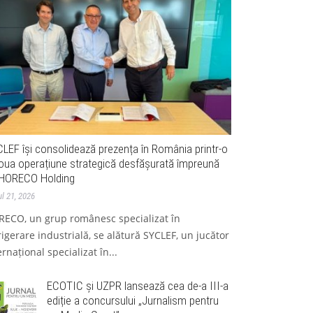
LEF își consolidează prezența în România printr-o
oua operațiune strategică desfășurată împreună
HORECO Holding
ul 21, 2026
ECO, un grup românesc specializat în
rigerare industrială, se alătură SYCLEF, un jucător
ernațional specializat în...
ECOTIC și UZPR lansează cea de-a III-a
ediție a concursului „Jurnalism pentru