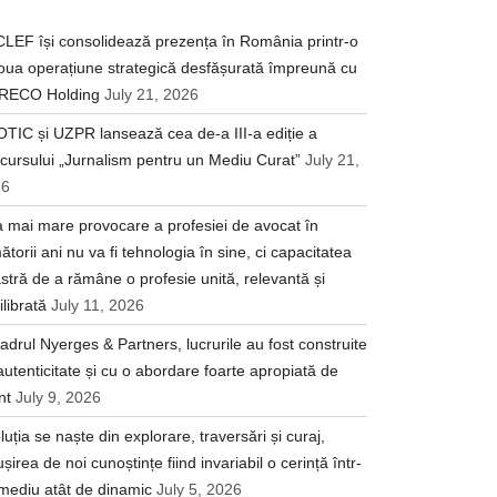
LEF își consolidează prezența în România printr-o
oua operațiune strategică desfășurată împreună cu
RECO Holding
July 21, 2026
TIC și UZPR lansează cea de-a III-a ediție a
cursului „Jurnalism pentru un Mediu Curat”
July 21,
26
 mai mare provocare a profesiei de avocat în
ătorii ani nu va fi tehnologia în sine, ci capacitatea
stră de a rămâne o profesie unită, relevantă și
ilibrată
July 11, 2026
cadrul Nyerges & Partners, lucrurile au fost construite
autenticitate și cu o abordare foarte apropiată de
nt
July 9, 2026
luția se naște din explorare, traversări și curaj,
ușirea de noi cunoștințe fiind invariabil o cerință într-
mediu atât de dinamic
July 5, 2026