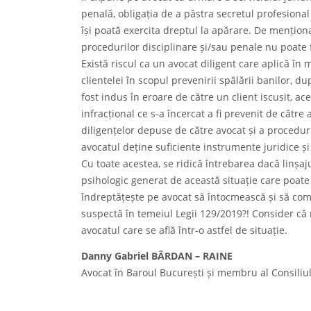
penală, obligația de a păstra secretul profesiona
își poată exercita dreptul la apărare. De menționat
procedurilor disciplinare și/sau penale nu poate f
Există riscul ca un avocat diligent care aplică î
clientelei în scopul prevenirii spălării banilor, dup
fost indus în eroare de către un client iscusit, ac
infracțional ce s-a încercat a fi prevenit de cătr
diligențelor depuse de către avocat și a proceduril
avocatul deține suficiente instrumente juridice ș
Cu toate acestea, se ridică întrebarea dacă linșaj
psihologic generat de această situație care poate 
îndreptățește pe avocat să întocmească și să com
suspectă în temeiul Legii 129/2019?! Consider că r
avocatul care se află într-o astfel de situație.
Danny Gabriel BÂRDAN – RAINE
Avocat în Baroul București și membru al Consili