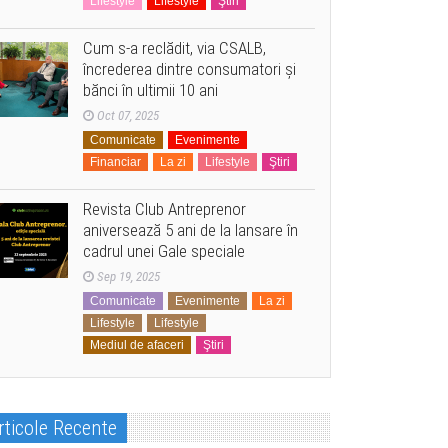
Lifestyle
Lifestyle
Ştiri
Cum s-a reclădit, via CSALB,
încrederea dintre consumatori și
bănci în ultimii 10 ani
Oct 07, 2025
Comunicate
Evenimente
Financiar
La zi
Lifestyle
Ştiri
Revista Club Antreprenor
aniversează 5 ani de la lansare în
cadrul unei Gale speciale
Sep 19, 2025
Comunicate
Evenimente
La zi
Lifestyle
Lifestyle
Mediul de afaceri
Ştiri
rticole Recente