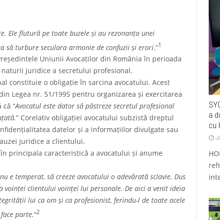
e. Ele flutură pe toate buzele și au rezonanța unei
1
tea să turbure seculara armonie de confuzii și erori
.”
, Președintele Uniunii Avocaților din România în perioada
naturii juridice a secretului profesional.
l constituie o obligație în sarcina avocatului. Acest
1 din Legea nr. 51/1995 pentru organizarea și exercitarea
SYC
 că “
Avocatul este dator să păstreze secretul profesional
a d
nțată.
” Corelativ obligației avocatului subzistă dreptul
cu 
fidențialitatea datelor și a informațiilor divulgate sau
J
auzei juridice a clientului.
 în principala caracteristică a avocatului și anume
HOR
ref
 nu e temperat, să creeze avocatului o adevărată sclavie. Dus
int
 voinței clientului voinței lui personale. De aici a venit ideia
egrității lui ca om și ca profesionist, ferindu-l de toate acele
2
 face parte.
“