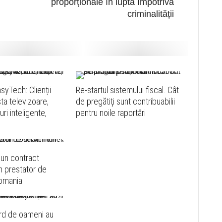
proporționale în lupta împotriva
criminalității
syTech: Clienții
Re-startul sistemului fiscal. Cât
ta televizoare,
de pregătiţi sunt contribuabilii
ri inteligente,
pentru noile raportări
 un contract
n prestator de
Romania
ard de oameni au