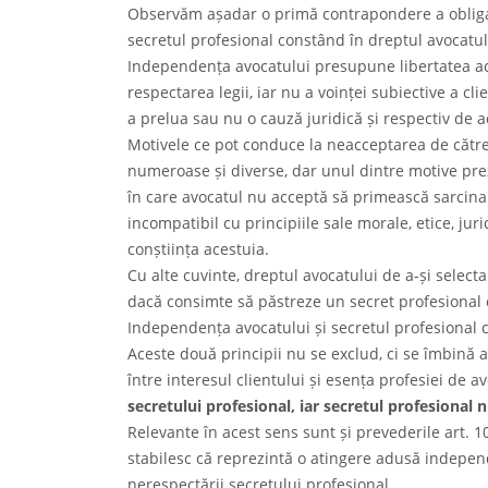
Observăm așadar o primă contrapondere a obligație
secretul profesional constând în dreptul avocatulu
Independența avocatului presupune libertatea ac
respectarea legii, iar nu a voinței subiective a cl
a prelua sau nu o cauză juridică și respectiv de a
Motivele ce pot conduce la neacceptarea de către 
numeroase și diverse, dar unul dintre motive prez
în care avocatul nu acceptă să primească sarcina 
incompatibil cu principiile sale morale, etice, ju
conștiința acestuia.
Cu alte cuvinte, dreptul avocatului de a-și select
dacă consimte să păstreze un secret profesional c
Independența avocatului și secretul profesional c
Aceste două principii nu se exclud, ci se îmbină 
între interesul clientului și esența profesiei de a
secretului profesional, iar secretul profesional 
Relevante în acest sens sunt și prevederile art. 109
stabilesc că reprezintă o atingere adusă independ
nerespectării secretului profesional.