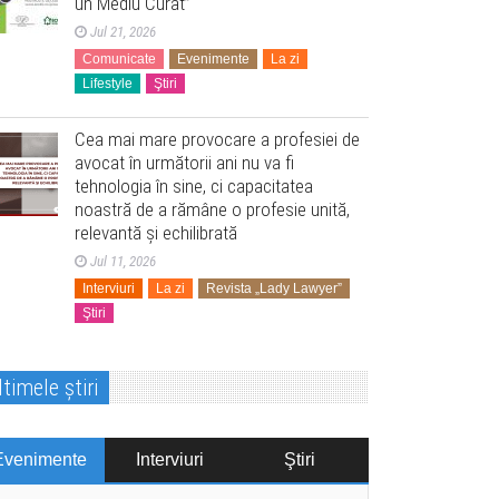
un Mediu Curat”
Jul 21, 2026
Comunicate
Evenimente
La zi
Lifestyle
Ştiri
Cea mai mare provocare a profesiei de
avocat în următorii ani nu va fi
tehnologia în sine, ci capacitatea
noastră de a rămâne o profesie unită,
relevantă și echilibrată
Jul 11, 2026
Interviuri
La zi
Revista „Lady Lawyer”
Ştiri
ltimele știri
Evenimente
Interviuri
Ştiri