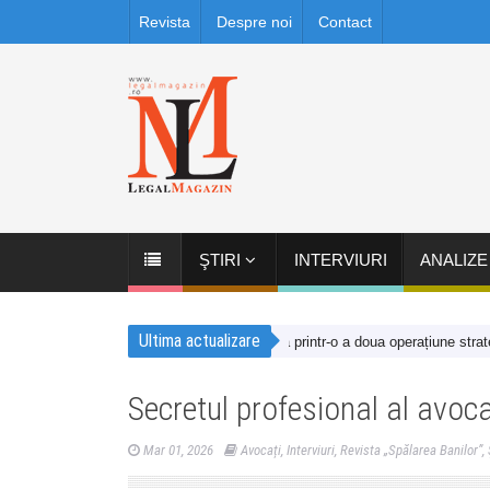
Revista
Despre noi
Contact
ŞTIRI
INTERVIURI
ANALIZE
Ultima actualizare
 consolidează prezența în România printr-o a doua operațiune strategică 
Secretul profesional al avoca
Mar 01, 2026
Avocați
,
Interviuri
,
Revista „Spălarea Banilor”
,