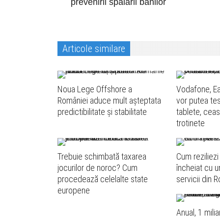
prevenirii spălării banilor
Articole similare
Noua Lege Offshore a
Vodafone, Ea
României aduce mult așteptata
vor putea tes
predictibilitate și stabilitate
tablete, ceasu
trotinete
Trebuie schimbată taxarea
Cum reziliezi
jocurilor de noroc? Cum
încheiat cu u
procedează celelalte state
servicii din 
europene
Anual, 1 mili