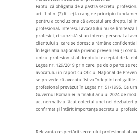
Faptul că obligația de a pastra secretul profesion
art. 1 alin. (2) lit. e) la rang de principiu funda
pentru a concluziona că avocatul are dreptul și i
profesional. Interesul avocatului nu se limiteaz
profesiei, ci subzistă și un interes personal al avo
clientului și care se doresc a rămâne confidențial
În legislația națională privind prevenirea și comb
unicul profesionist al dreptului exceptat de la obli
Legea nr. 129/2019 prin care, pe de o parte se re
avocatului în raport cu Oficiul Național de Preven
se prevede că avocatul își va îndeplini obligațiil
profesional prevăzut în Legea nr. 51/1995. Ca urm
Guvernul României la finalul anului 2024 de modific
act normativ a făcut obiectul unei noi dezbateri 
confirmat și întărit importanța secretului profesio
Relevanța respectării secretului profesional al av