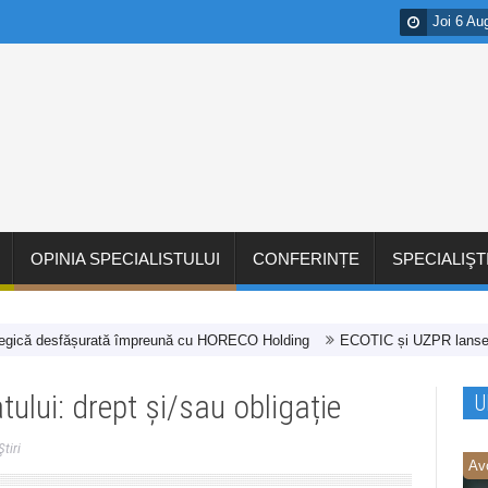
Joi 6 Au
OPINIA SPECIALISTULUI
CONFERINȚE
SPECIALIŞT
desfășurată împreună cu HORECO Holding
ECOTIC și UZPR lansează cea de-a
tului: drept și/sau obligație
U
Ştiri
Av