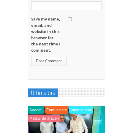
Save my name,
email, and
website in this
browser for
the next time I
comment.
Ultima oră
Avocați
Comunicate
Internațional
Mediul de afaceri