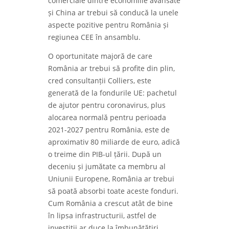
comerciale dintre economiile avansate
și China ar trebui să conducă la unele
aspecte pozitive pentru România și
regiunea CEE în ansamblu.
O oportunitate majoră de care
România ar trebui să profite din plin,
cred consultanții Colliers, este
generată de la fondurile UE: pachetul
de ajutor pentru coronavirus, plus
alocarea normală pentru perioada
2021-2027 pentru România, este de
aproximativ 80 miliarde de euro, adică
o treime din PIB-ul țării. După un
deceniu și jumătate ca membru al
Uniunii Europene, România ar trebui
să poată absorbi toate aceste fonduri.
Cum România a crescut atât de bine
în lipsa infrastructurii, astfel de
investiții ar duce la îmbunătățiri