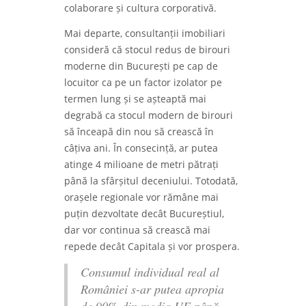
colaborare și cultura corporativă.
Mai departe, consultanții imobiliari
consideră că stocul redus de birouri
moderne din București pe cap de
locuitor ca pe un factor izolator pe
termen lung și se așteaptă mai
degrabă ca stocul modern de birouri
să înceapă din nou să crească în
câțiva ani. În consecință, ar putea
atinge 4 milioane de metri pătrați
până la sfârșitul deceniului. Totodată,
orașele regionale vor rămâne mai
puțin dezvoltate decât Bucureștiul,
dar vor continua să crească mai
repede decât Capitala și vor prospera.
Consumul individual real al
României s-ar putea apropia
de 90% din media UE până