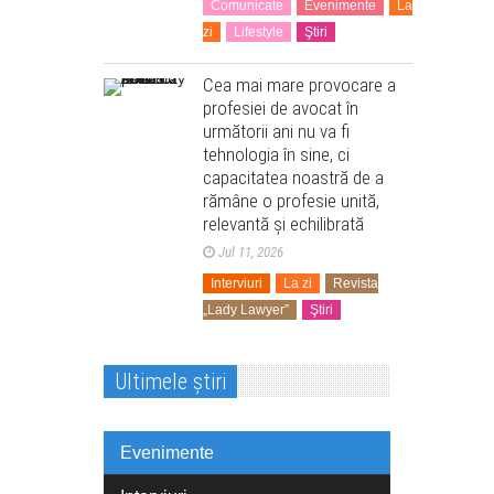
Comunicate
Evenimente
La
zi
Lifestyle
Ştiri
Cea mai mare provocare a
profesiei de avocat în
următorii ani nu va fi
tehnologia în sine, ci
capacitatea noastră de a
rămâne o profesie unită,
relevantă și echilibrată
Jul 11, 2026
Interviuri
La zi
Revista
„Lady Lawyer”
Ştiri
Ultimele știri
Evenimente