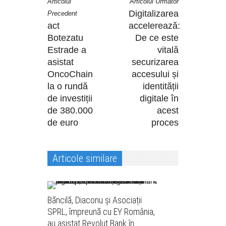
Articolul
Articolul Urmator
Digitalizarea
Precedent
act
accelerează:
Botezatu
De ce este
Estrade a
vitală
asistat
securizarea
OncoChain
accesului și
la o rundă
identității
de investiții
digitale în
de 380.000
acest
de euro
proces
Articole similare
Băncilă, Diaconu și Asociații
SPRL, împreună cu EY România,
au asistat Revolut Bank în