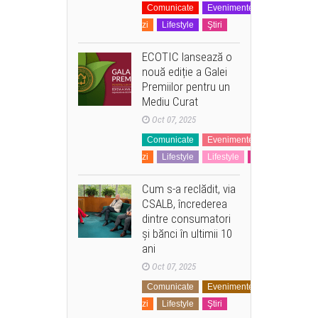
Comunicate
Evenimente
La
zi
Lifestyle
Ştiri
ECOTIC lansează o
nouă ediție a Galei
Premiilor pentru un
Mediu Curat
Oct 07, 2025
Comunicate
Evenimente
La
zi
Lifestyle
Lifestyle
Ştiri
Cum s-a reclădit, via
CSALB, încrederea
dintre consumatori
și bănci în ultimii 10
ani
Oct 07, 2025
Comunicate
Evenimente
Financiar
zi
Lifestyle
Ştiri