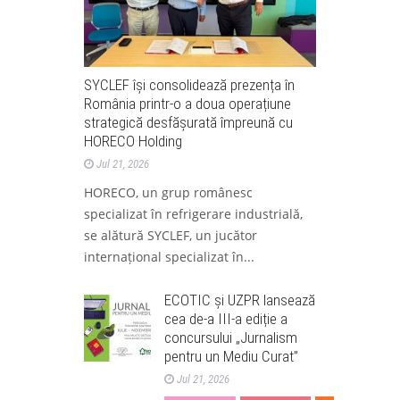
SYCLEF își consolidează prezența în
România printr-o a doua operațiune
strategică desfășurată împreună cu
HORECO Holding
Jul 21, 2026
HORECO, un grup românesc
specializat în refrigerare industrială,
se alătură SYCLEF, un jucător
internațional specializat în...
ECOTIC și UZPR lansează
cea de-a III-a ediție a
concursului „Jurnalism
pentru un Mediu Curat”
Jul 21, 2026