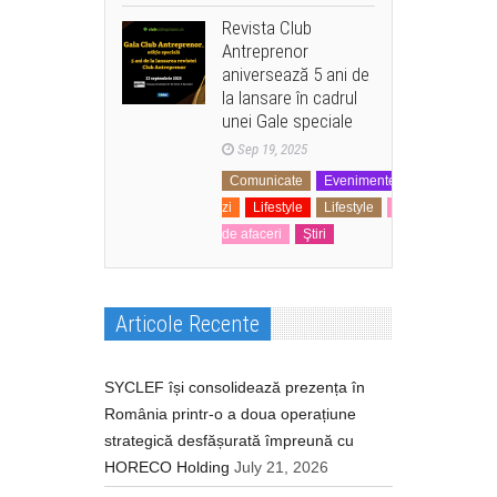
Revista Club
Antreprenor
aniversează 5 ani de
la lansare în cadrul
unei Gale speciale
Sep 19, 2025
Comunicate
Evenimente
La
zi
Lifestyle
Lifestyle
Mediul
de afaceri
Ştiri
Articole Recente
SYCLEF își consolidează prezența în
România printr-o a doua operațiune
strategică desfășurată împreună cu
HORECO Holding
July 21, 2026