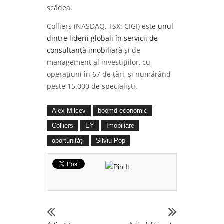
scădea.
Colliers (NASDAQ, TSX: CIGI) este
unul
dintre liderii globali în servicii de
consultanță imobiliară
și de
management al investițiilor, cu
operațiuni în 67 de țări, și numărând
peste 15.000 de specialiști.
Alex Milcev
boomd economic
Colliers
EY
Imobiliare
oportunități
Silviu Pop