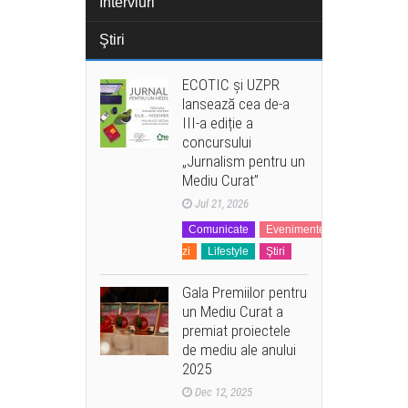
Interviuri
Ştiri
ECOTIC și UZPR
lansează cea de-a
III-a ediție a
concursului
„Jurnalism pentru un
Mediu Curat”
Jul 21, 2026
Comunicate
Evenimente
La
zi
Lifestyle
Ştiri
Gala Premiilor pentru
un Mediu Curat a
premiat proiectele
de mediu ale anului
2025
Dec 12, 2025