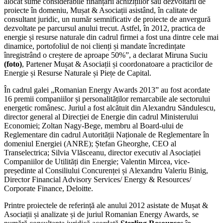
alocat sume considerabile finanțării achizițiilor sau dezvoltării de
proiecte în domeniu, Mușat & Asociații asistând, în calitate de
consultant juridic, un număr semnificativ de proiecte de anvergură
dezvoltate pe parcursul anului trecut. Astfel, în 2012, practica de
energie și resurse naturale din cadrul firmei a fost una dintre cele mai
dinamice, portofoliul de noi clienți și mandate încredințate
înregistrând o creștere de aproape 50%”, a declarat Miruna Suciu
(foto)
, Partener Mușat & Asociații și coordonatoare a practicilor de
Energie și Resurse Naturale și Piețe de Capital.
În cadrul galei „Romanian Energy Awards 2013” au fost acordate
16 premii companiilor și personalităților remarcabile ale sectorului
energetic românesc. Juriul a fost alcătuit din Alexandru Săndulescu,
director general al Direcției de Energie din cadrul Ministerului
Economiei; Zoltan Nagy-Bege, membru al Board-ului de
Reglementare din cadrul Autorității Naționale de Reglementare în
domeniul Energiei (ANRE); Ștefan Gheorghe, CEO al
Transelectrica; Silvia Vlăsceanu, director executiv al Asociației
Companiilor de Utilități din Energie; Valentin Mircea, vice-
președinte al Consiliului Concurenței și Alexandru Valeriu Binig,
Director Financial Advisory Services/ Energy & Resources/
Corporate Finance, Deloitte.
Printre proiectele de referință ale anului 2012 asistate de Mușat &
Asociații și analizate și de juriul Romanian Energy Awards, se