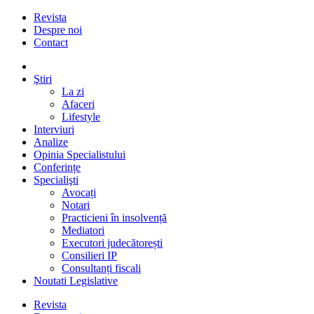
Revista
Despre noi
Contact
Ştiri
La zi
Afaceri
Lifestyle
Interviuri
Analize
Opinia Specialistului
Conferințe
Specialişti
Avocați
Notari
Practicieni în insolvență
Mediatori
Executori judecătorești
Consilieri IP
Consultanți fiscali
Noutati Legislative
Revista