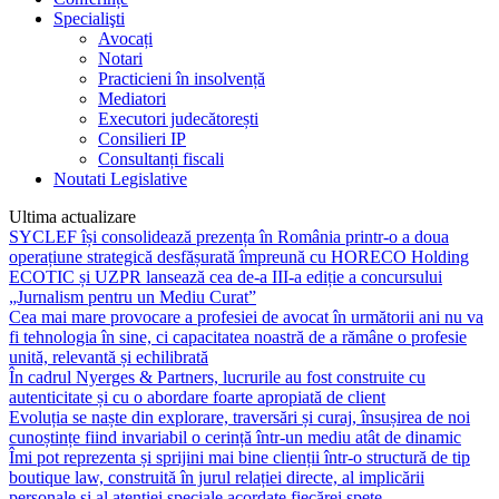
Specialişti
Avocați
Notari
Practicieni în insolvență
Mediatori
Executori judecătorești
Consilieri IP
Consultanți fiscali
Noutati Legislative
Ultima actualizare
SYCLEF își consolidează prezența în România printr-o a doua
operațiune strategică desfășurată împreună cu HORECO Holding
ECOTIC și UZPR lansează cea de-a III-a ediție a concursului
„Jurnalism pentru un Mediu Curat”
Cea mai mare provocare a profesiei de avocat în următorii ani nu va
fi tehnologia în sine, ci capacitatea noastră de a rămâne o profesie
unită, relevantă și echilibrată
În cadrul Nyerges & Partners, lucrurile au fost construite cu
autenticitate și cu o abordare foarte apropiată de client
Evoluția se naște din explorare, traversări și curaj, însușirea de noi
cunoștințe fiind invariabil o cerință într-un mediu atât de dinamic
Îmi pot reprezenta și sprijini mai bine clienții într-o structură de tip
boutique law, construită în jurul relației directe, al implicării
personale și al atenției speciale acordate fiecărei spețe