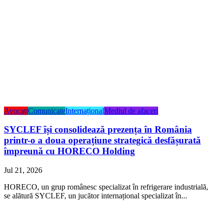
Avocați
Comunicate
Internațional
Mediul de afaceri
SYCLEF își consolidează prezența în România
printr-o a doua operațiune strategică desfășurată
împreună cu HORECO Holding
Jul 21, 2026
HORECO, un grup românesc specializat în refrigerare industrială,
se alătură SYCLEF, un jucător internațional specializat în...