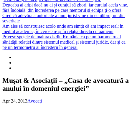
Degeaba ai aripi dacă nu ai și curajul să zbori, iar curajul acela vine,
fără îndoială, din încrederea pe care mentorul și echipa ți-o oferă
Cred că adevărata autoritate a unui jurist vine din echilibru, nu din
severitate
Am ales să construiesc acolo unde am simțit că am impact real: în
mediul academic, în cercetare și în relația directă cu oamenii
Privesc spețele de malpraxis din România ca pe un barometru al
sănătății relației dintre sistemul medical și sistemul juridic, dar și ca
pe un termometru al încrederii în general
Mușat & Asociații – „Casa de avocatură a
anului în domeniul energiei”
Apr 24, 2013
Avocați