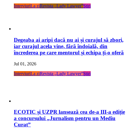
Interviuri
La zi
Revista „Lady Lawyer”
Ştiri
Degeaba ai aripi dacă nu ai și curajul să zbori,
iar curajul acela vine, fără îndoială, din
încrederea pe care mentorul și echipa ți-o oferă
Jul 01, 2026
Interviuri
La zi
Revista „Lady Lawyer”
Ştiri
ECOTIC și UZPR lansează cea de-a III-a ediție
a concursului „Jurnalism pentru un Mediu
Curat”