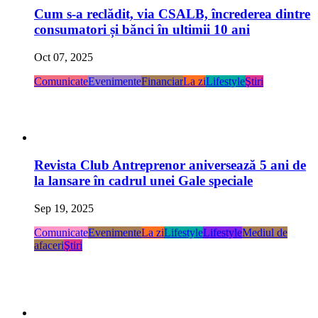
Cum s-a reclădit, via CSALB, încrederea dintre
consumatori și bănci în ultimii 10 ani
Oct 07, 2025
Comunicate
Evenimente
Financiar
La zi
Lifestyle
Ştiri
Revista Club Antreprenor aniversează 5 ani de
la lansare în cadrul unei Gale speciale
Sep 19, 2025
Comunicate
Evenimente
La zi
Lifestyle
Lifestyle
Mediul de
afaceri
Ştiri