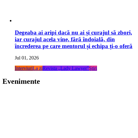
Degeaba ai aripi dacă nu ai și curajul să zbori,
iar curajul acela vine, fără îndoială, din
încrederea pe care mentorul și echipa ți-o oferă
Jul 01, 2026
Interviuri
La zi
Revista „Lady Lawyer”
Ştiri
Evenimente