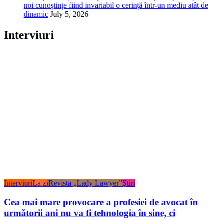
noi cunoștințe fiind invariabil o cerință într-un mediu atât de
dinamic
July 5, 2026
Interviuri
Interviuri
La zi
Revista „Lady Lawyer”
Ştiri
Cea mai mare provocare a profesiei de avocat în
următorii ani nu va fi tehnologia în sine, ci