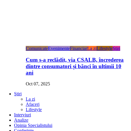
Comunicate
Evenimente
Financiar
La zi
Lifestyle
Ştiri
Cum s-a reclădit, via CSALB, încrederea
dintre consumatori și bănci în ultimii 10
ani
Oct 07, 2025
Ştiri
La zi
Afaceri
Lifestyle
Interviuri
Analize
Opinia Specialistului
Conferințe