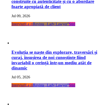
construite cu autenticitate și cu o abordare
foarte apropiată de client
Jul 09, 2026
Interviuri
La zi
Revista „Lady Lawyer”
Ştiri
Evoluția se naște din explorare, traversări și
curaj, însușirea de noi cunoștințe fiind
invariabil o cerință într-un mediu atât de
dinamic
Jul 05, 2026
Interviuri
La zi
Revista „Lady Lawyer”
Ştiri