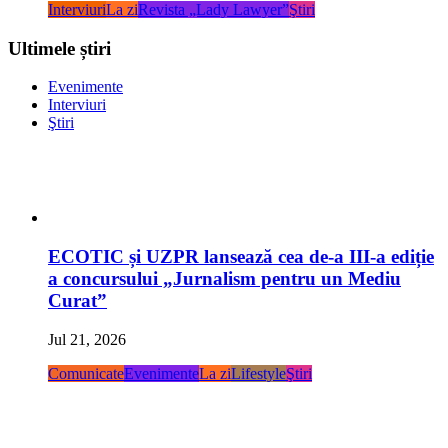
Interviuri
La zi
Revista „Lady Lawyer”
Ştiri
Ultimele știri
Evenimente
Interviuri
Ştiri
ECOTIC și UZPR lansează cea de-a III-a ediție
a concursului „Jurnalism pentru un Mediu
Curat”
Jul 21, 2026
Comunicate
Evenimente
La zi
Lifestyle
Ştiri