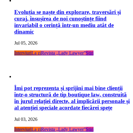
Evoluția se naște din explorare, traversări și
curaj, însușirea de noi cunoștințe fiind
invariabil o cerință într-un mediu atât de
dinamic
Jul 05, 2026
Interviuri
La zi
Revista „Lady Lawyer”
Ştiri
Îmi pot reprezenta și sprijini mai bine clienții
într-o structură de tip boutique law, construită
în jurul relației directe, al implicării personale și
al atenției speciale acordate fiecărei spețe
Jul 03, 2026
Interviuri
La zi
Revista „Lady Lawyer”
Ştiri