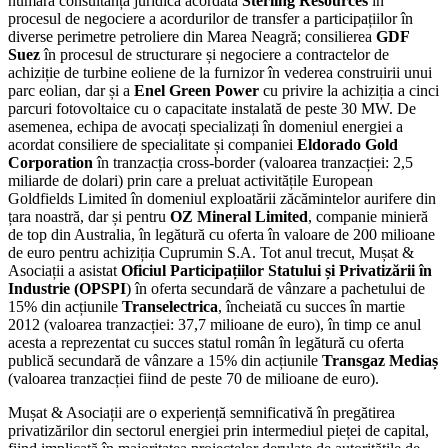
numără consultanța juridică acordată
Sterling Resources
în
procesul de negociere a acordurilor de transfer a participațiilor în
diverse perimetre petroliere din Marea Neagră; consilierea
GDF
Suez
în procesul de structurare și negociere a contractelor de
achiziție de turbine eoliene de la furnizor în vederea construirii unui
parc eolian, dar și a
Enel Green Power
cu privire la achiziția a cinci
parcuri fotovoltaice cu o capacitate instalată de peste 30 MW. De
asemenea, echipa de avocați specializați în domeniul energiei a
acordat consiliere de specialitate și companiei
Eldorado Gold
Corporation
în tranzacția cross-border (valoarea tranzacției: 2,5
miliarde de dolari) prin care a preluat activitățile European
Goldfields Limited în domeniul exploatării zăcămintelor aurifere din
țara noastră, dar și pentru
OZ Mineral Limited
, companie minieră
de top din Australia, în legătură cu oferta în valoare de 200 milioane
de euro pentru achiziția Cuprumin S.A. Tot anul trecut, Mușat &
Asociații a asistat
Oficiul Participațiilor Statului și Privatizării în
Industrie (OPSPI
) în oferta secundară de vânzare a pachetului de
15% din acțiunile
Transelectrica
, încheiată cu succes în martie
2012 (valoarea tranzacției: 37,7 milioane de euro), în timp ce anul
acesta a reprezentat cu succes statul român în legătură cu oferta
publică secundară de vânzare a 15% din acțiunile
Transgaz Mediaș
(valoarea tranzacției fiind de peste 70 de milioane de euro).
Mușat & Asociații are o experiență semnificativă în pregătirea
privatizărilor din sectorul energiei prin intermediul pieței de capital,