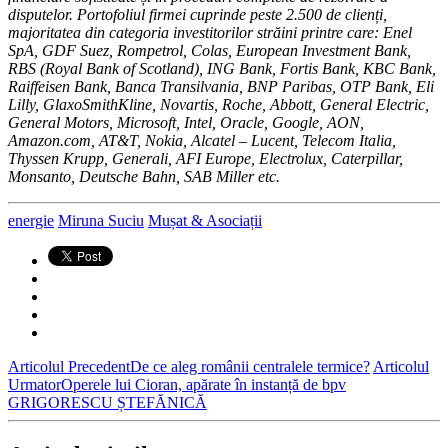
disputelor. Portofoliul firmei cuprinde peste 2.500 de clienți,
majoritatea din categoria investitorilor străini printre care: Enel
SpA, GDF Suez, Rompetrol, Colas, European Investment Bank,
RBS (Royal Bank of Scotland), ING Bank, Fortis Bank, KBC Bank,
Raiffeisen Bank, Banca Transilvania, BNP Paribas, OTP Bank, Eli
Lilly, GlaxoSmithKline, Novartis, Roche, Abbott, General Electric,
General Motors, Microsoft, Intel, Oracle, Google, AON,
Amazon.com, AT&T, Nokia, Alcatel – Lucent, Telecom Italia,
Thyssen Krupp, Generali, AFI Europe, Electrolux, Caterpillar,
Monsanto, Deutsche Bahn, SAB Miller etc.
energie
Miruna Suciu
Mușat & Asociații
Articolul Precedent
De ce aleg românii centralele termice?
Articolul
Urmator
Operele lui Cioran, apărate în instanță de bpv
GRIGORESCU ȘTEFĂNICĂ