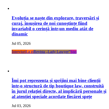
Evoluția se naște din explorare, traversări și
curaj, însușirea de noi cunoștințe fiind
invariabil o cerință într-un mediu atât de
dinamic
Jul 05, 2026
Interviuri
La zi
Revista „Lady Lawyer”
Ştiri
Îmi pot reprezenta și sprijini mai bine clienții
într-o structură de tip boutique law, construită
în jurul relației directe, al implicării personale și
al atenției speciale acordate fiecărei spețe
Jul 03, 2026