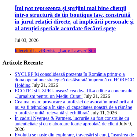
Îmi pot reprezenta și sprijini mai bine clienții
într-o structură de tip boutique law, construită
în jurul relației directe, al implicării personale și
al atenției speciale acordate fiecărei spețe
Jul 03, 2026
Interviuri
La zi
Revista „Lady Lawyer”
Ştiri
Articole Recente
SYCLEF își consolidează prezența în România printr-o a
doua operațiune strategică desfășurată împreună cu HORECO
Holding
July 21, 2026
ECOTIC și UZPR lansează cea de-a III-a ediție a concursului
„Jurnalism pentru un Mediu Curat”
July 21, 2026
Cea mai mare provocare a profesiei de avocat în următorii ani
nu va fi tehnologia în sine, ci capacitatea noastră de a rămâne
o profesie unită, relevantă și echilibrată
July 11, 2026
În cadrul Nyerges & Partners, lucrurile au fost construite cu
autenticitate și cu o abordare foarte apropiată de client
July 9,
2026
Evoluția se naște din explorare, traversări și curaj, însușirea de