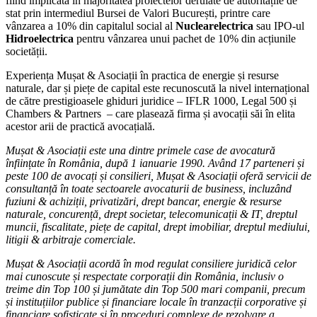
fiind implicată în majoritatea proiectelor derulate de autoritățile de
stat prin intermediul Bursei de Valori București, printre care
vânzarea a 10% din capitalul social al
Nuclearelectrica
sau IPO-ul
Hidroelectrica
pentru vânzarea unui pachet de 10% din acțiunile
societății.
Experiența Mușat & Asociații în practica de energie și resurse
naturale, dar și piețe de capital este recunoscută la nivel internațional
de către prestigioasele ghiduri juridice – IFLR 1000, Legal 500 și
Chambers & Partners – care plasează firma și avocații săi în elita
acestor arii de practică avocațială.
Mușat & Asociații este una dintre primele case de avocatură
înființate în România, după 1 ianuarie 1990. Având 17 parteneri și
peste 100 de avocați și consilieri, Mușat & Asociații oferă servicii de
consultanță în toate sectoarele avocaturii de business, incluzând
fuziuni & achiziții, privatizări, drept bancar, energie & resurse
naturale, concurență, drept societar, telecomunicații & IT, dreptul
muncii, fiscalitate, piețe de capital, drept imobiliar, dreptul mediului,
litigii & arbitraje comerciale.
Mușat & Asociații acordă în mod regulat consiliere juridică celor
mai cunoscute și respectate corporații din România, inclusiv o
treime din Top 100 și jumătate din Top 500 mari companii, precum
și instituțiilor publice și financiare locale în tranzacții corporative și
financiare sofisticate și în proceduri complexe de rezolvare a