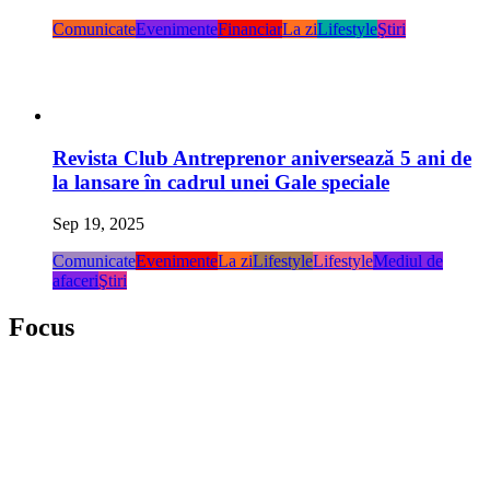
Comunicate
Evenimente
Financiar
La zi
Lifestyle
Ştiri
Revista Club Antreprenor aniversează 5 ani de
la lansare în cadrul unei Gale speciale
Sep 19, 2025
Comunicate
Evenimente
La zi
Lifestyle
Lifestyle
Mediul de
afaceri
Ştiri
Focus