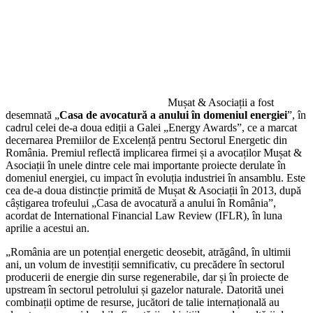
Mușat & Asociații a fost
desemnată „
Casa de avocatură a anului în domeniul energiei
”, în
cadrul celei de-a doua ediții a Galei „Energy Awards”, ce a marcat
decernarea Premiilor de Excelență pentru Sectorul Energetic din
România. Premiul reflectă implicarea firmei și a avocaților Mușat &
Asociații în unele dintre cele mai importante proiecte derulate în
domeniul energiei, cu impact în evoluția industriei în ansamblu. Este
cea de-a doua distincție primită de Mușat & Asociații în 2013, după
câștigarea trofeului „Casa de avocatură a anului în România”,
acordat de International Financial Law Review (IFLR), în luna
aprilie a acestui an.
„România are un potențial energetic deosebit, atrăgând, în ultimii
ani, un volum de investiții semnificativ, cu precădere în sectorul
producerii de energie din surse regenerabile, dar și în proiecte de
upstream în sectorul petrolului și gazelor naturale. Datorită unei
combinații optime de resurse, jucători de talie internațională au