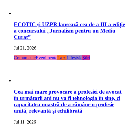
ECOTIC și UZPR lansează cea de-a III-a ediție
a concursului „Jurnalism pentru un Mediu
Curat”
Jul 21, 2026
Comunicate
Evenimente
La zi
Lifestyle
Ştiri
Cea mai mare provocare a profesiei de avocat
în următorii ani nu va fi tehnologia în sine, ci
capacitatea noastră de a rămâne o profesie
unită, relevantă și echilibrată
Jul 11, 2026