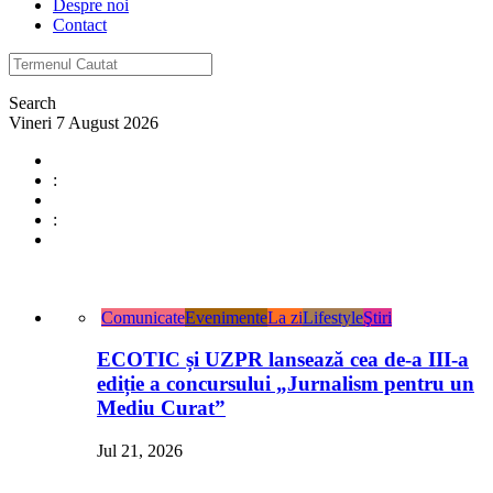
Despre noi
Contact
Search
Vineri 7 August 2026
:
:
Comunicate
Evenimente
La zi
Lifestyle
Ştiri
ECOTIC și UZPR lansează cea de-a III-a
ediție a concursului „Jurnalism pentru un
Mediu Curat”
Jul 21, 2026