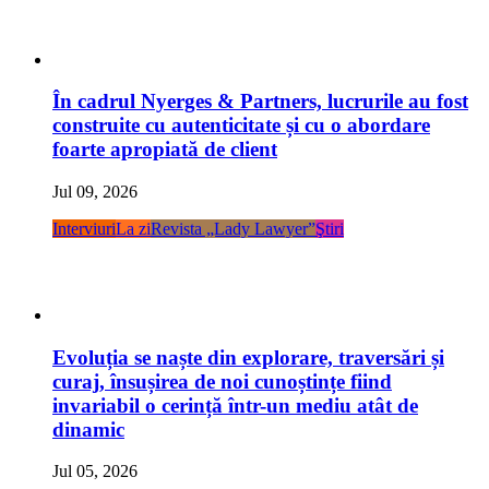
În cadrul Nyerges & Partners, lucrurile au fost
construite cu autenticitate și cu o abordare
foarte apropiată de client
Jul 09, 2026
Interviuri
La zi
Revista „Lady Lawyer”
Ştiri
Evoluția se naște din explorare, traversări și
curaj, însușirea de noi cunoștințe fiind
invariabil o cerință într-un mediu atât de
dinamic
Jul 05, 2026