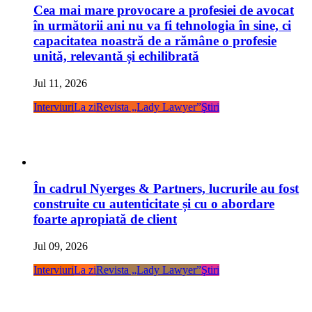
Cea mai mare provocare a profesiei de avocat
în următorii ani nu va fi tehnologia în sine, ci
capacitatea noastră de a rămâne o profesie
unită, relevantă și echilibrată
Jul 11, 2026
Interviuri
La zi
Revista „Lady Lawyer”
Ştiri
În cadrul Nyerges & Partners, lucrurile au fost
construite cu autenticitate și cu o abordare
foarte apropiată de client
Jul 09, 2026
Interviuri
La zi
Revista „Lady Lawyer”
Ştiri