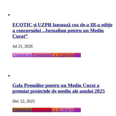
ECOTIC și UZPR lansează cea de-a III-a ediție
a concursului „Jurnalism pentru un Mediu
Curat”
Jul 21, 2026
Comunicate
Evenimente
La zi
Lifestyle
Ştiri
Gala Premiilor pentru un Mediu Curat a
premiat proiectele de mediu ale anului 2025
Dec 12, 2025
Comunicate
Evenimente
La zi
Lifestyle
Ştiri