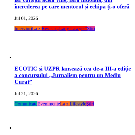
încrederea pe care mentorul și echipa ți-o oferă
Jul 01, 2026
Interviuri
La zi
Revista „Lady Lawyer”
Ştiri
ECOTIC și UZPR lansează cea de-a III-a ediție
a concursului „Jurnalism pentru un Mediu
Curat”
Jul 21, 2026
Comunicate
Evenimente
La zi
Lifestyle
Ştiri