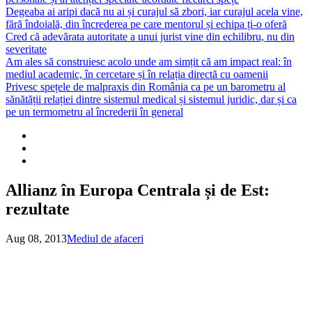
Degeaba ai aripi dacă nu ai și curajul să zbori, iar curajul acela vine,
fără îndoială, din încrederea pe care mentorul și echipa ți-o oferă
Cred că adevărata autoritate a unui jurist vine din echilibru, nu din
severitate
Am ales să construiesc acolo unde am simțit că am impact real: în
mediul academic, în cercetare și în relația directă cu oamenii
Privesc spețele de malpraxis din România ca pe un barometru al
sănătății relației dintre sistemul medical și sistemul juridic, dar și ca
pe un termometru al încrederii în general
Allianz în Europa Centrala și de Est:
rezultate
Aug 08, 2013
Mediul de afaceri