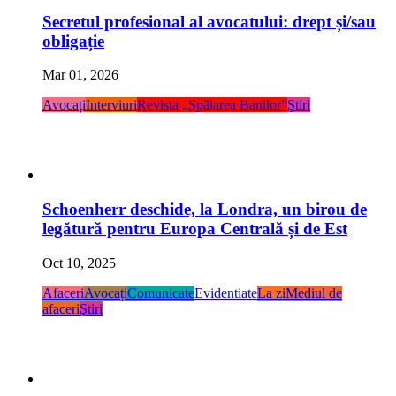
Secretul profesional al avocatului: drept și/sau
obligație
Mar 01, 2026
Avocați
Interviuri
Revista „Spălarea Banilor”
Ştiri
Schoenherr deschide, la Londra, un birou de
legătură pentru Europa Centrală și de Est
Oct 10, 2025
Afaceri
Avocați
Comunicate
Evidentiate
La zi
Mediul de
afaceri
Ştiri