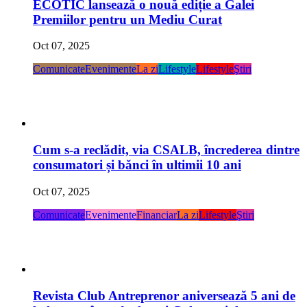
ECOTIC lansează o nouă ediție a Galei
Premiilor pentru un Mediu Curat
Oct 07, 2025
Comunicate
Evenimente
La zi
Lifestyle
Lifestyle
Ştiri
Cum s-a reclădit, via CSALB, încrederea dintre
consumatori și bănci în ultimii 10 ani
Oct 07, 2025
Comunicate
Evenimente
Financiar
La zi
Lifestyle
Ştiri
Revista Club Antreprenor aniversează 5 ani de