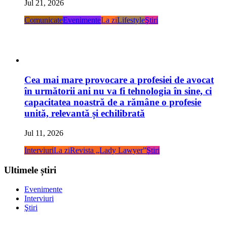
Jul 21, 2026
Comunicate
Evenimente
La zi
Lifestyle
Ştiri
Cea mai mare provocare a profesiei de avocat
în următorii ani nu va fi tehnologia în sine, ci
capacitatea noastră de a rămâne o profesie
unită, relevantă și echilibrată
Jul 11, 2026
Interviuri
La zi
Revista „Lady Lawyer”
Ştiri
Ultimele știri
Evenimente
Interviuri
Ştiri