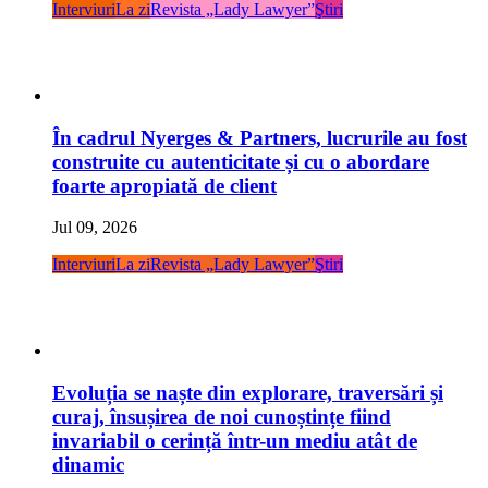
Interviuri
La zi
Revista „Lady Lawyer”
Ştiri
În cadrul Nyerges & Partners, lucrurile au fost
construite cu autenticitate și cu o abordare
foarte apropiată de client
Jul 09, 2026
Interviuri
La zi
Revista „Lady Lawyer”
Ştiri
Evoluția se naște din explorare, traversări și
curaj, însușirea de noi cunoștințe fiind
invariabil o cerință într-un mediu atât de
dinamic