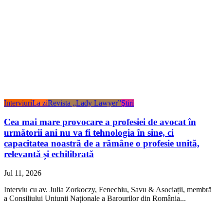
Interviuri
La zi
Revista „Lady Lawyer”
Ştiri
Cea mai mare provocare a profesiei de avocat în
următorii ani nu va fi tehnologia în sine, ci
capacitatea noastră de a rămâne o profesie unită,
relevantă și echilibrată
Jul 11, 2026
Interviu cu av. Julia Zorkoczy, Fenechiu, Savu & Asociații, membră
a Consiliului Uniunii Naționale a Barourilor din România...