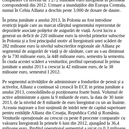
corespondentă din 2012. Urmare a inundațiilor din Europa Centrala,
numai în Cehia Allianz a deschis peste 3.000 de dosare de daune.
În prima jumătate a anului 2013, în Polonia au fost introduse
restricții legale care au marcat sfârșitul segmentului reprezentat de
depozitele asociate polițelor de asigurări de viață. Acest lucru a
generat un deficit de 220 milioane euro la nivelul primelor subscrise
în Polonia și a fost principalul motiv al înregistrarii unei scăderi de
282 milioane euro la nivelul subscrierilor regionale ale Allianz pe
segmentul de asigurări de viață și de sănătate, care au s-au diminuat
de la 730 milioane euro, la 448 milioane euro, semestru la semestru.
În ciuda acestei scăderi a veniturilor, profitul operațional în prima
jumătate a anului 2013 a crescut la 42 milioane euro, de la 38
milioane euro, semestrul I 2012.
Pe segmentul activităților de administrare a fondurilor de pensii și a
activelor, Allianz a continuat să crească în ECE in prima jumătate a
anului 2013, consolidându-și poziționarea foarte bună. Volumul de
active administrate a ajuns la 9 miliarde de euro, la data de 30 iunie
2013, de la nivelul de 8 miliarde de euro înregistrat cu un an înainte.
Aceasta majorare a fost susținută de intrări nete de capital superioare
pentru entitățile Allianz din Croația, Republica Cehă și România.
Veniturile operaționale au crescut cu peste 8 procente comparativ cu
valoarea înregistrată în primele 6 luni din 2012, ajungând la 36,4
milioane euro. Profitul operațional semestrial a urcat cu 0,3 milioane