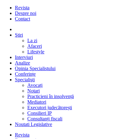
Revista
Despre noi
Contact
Ştiri
La zi
Afaceri
Lifestyle
Interviuri
Analize
Opinia Specialistului
Conferințe
Specialişti
Avocați
Notari
Practicieni în insolvență
Mediatori
Executori judecătorești
Consilieri IP
Consultanți fiscali
Noutati Legislative
Revista