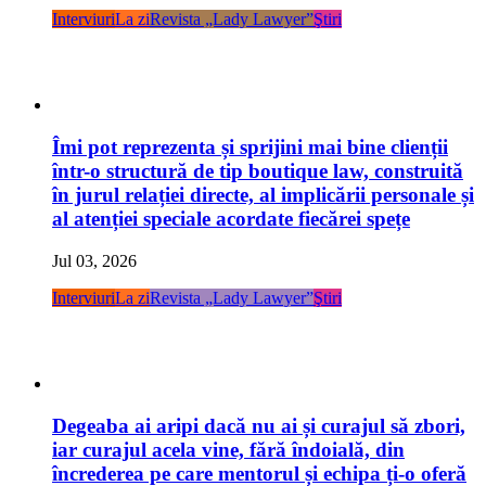
Interviuri
La zi
Revista „Lady Lawyer”
Ştiri
Îmi pot reprezenta și sprijini mai bine clienții
într-o structură de tip boutique law, construită
în jurul relației directe, al implicării personale și
al atenției speciale acordate fiecărei spețe
Jul 03, 2026
Interviuri
La zi
Revista „Lady Lawyer”
Ştiri
Degeaba ai aripi dacă nu ai și curajul să zbori,
iar curajul acela vine, fără îndoială, din
încrederea pe care mentorul și echipa ți-o oferă