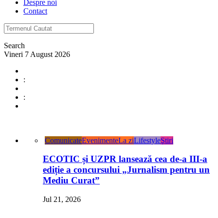
Despre noi
Contact
Search
Vineri 7 August 2026
:
:
Comunicate
Evenimente
La zi
Lifestyle
Ştiri
ECOTIC și UZPR lansează cea de-a III-a
ediție a concursului „Jurnalism pentru un
Mediu Curat”
Jul 21, 2026