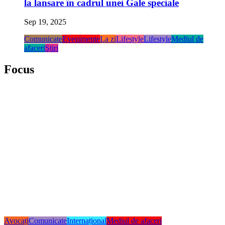
la lansare în cadrul unei Gale speciale
Sep 19, 2025
Comunicate
Evenimente
La zi
Lifestyle
Lifestyle
Mediul de
afaceri
Ştiri
Focus
Avocați
Comunicate
Internațional
Mediul de afaceri