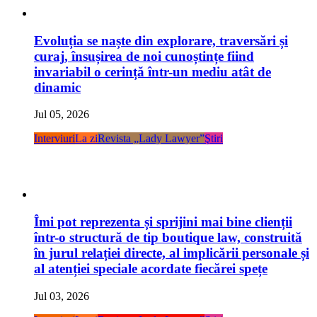
Evoluția se naște din explorare, traversări și
curaj, însușirea de noi cunoștințe fiind
invariabil o cerință într-un mediu atât de
dinamic
Jul 05, 2026
Interviuri
La zi
Revista „Lady Lawyer”
Ştiri
Îmi pot reprezenta și sprijini mai bine clienții
într-o structură de tip boutique law, construită
în jurul relației directe, al implicării personale și
al atenției speciale acordate fiecărei spețe
Jul 03, 2026