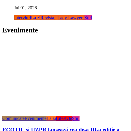
Jul 01, 2026
Interviuri
La zi
Revista „Lady Lawyer”
Ştiri
Evenimente
Comunicate
Evenimente
La zi
Lifestyle
Ştiri
ECOTIC și UZPR lansează cea de-a III-a ediție a