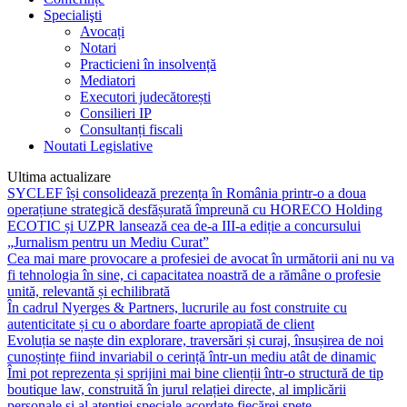
Specialişti
Avocați
Notari
Practicieni în insolvență
Mediatori
Executori judecătorești
Consilieri IP
Consultanți fiscali
Noutati Legislative
Ultima actualizare
SYCLEF își consolidează prezența în România printr-o a doua
operațiune strategică desfășurată împreună cu HORECO Holding
ECOTIC și UZPR lansează cea de-a III-a ediție a concursului
„Jurnalism pentru un Mediu Curat”
Cea mai mare provocare a profesiei de avocat în următorii ani nu va
fi tehnologia în sine, ci capacitatea noastră de a rămâne o profesie
unită, relevantă și echilibrată
În cadrul Nyerges & Partners, lucrurile au fost construite cu
autenticitate și cu o abordare foarte apropiată de client
Evoluția se naște din explorare, traversări și curaj, însușirea de noi
cunoștințe fiind invariabil o cerință într-un mediu atât de dinamic
Îmi pot reprezenta și sprijini mai bine clienții într-o structură de tip
boutique law, construită în jurul relației directe, al implicării
personale și al atenției speciale acordate fiecărei spețe