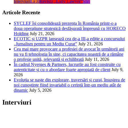
Interviuri
La zi
Revista „Lady Lawyer”
Ştiri
Articole Recente
SYCLEF își consolidează prezența în România printr-o a
doua operațiune strategică desfășurată împreună cu HORECO
Holding
July 21, 2026
ECOTIC și UZPR lansează cea de-a III-a ediție a concursului
„Jurnalism pentru un Mediu Curat”
July 21, 2026
Cea mai mare provocare a profesiei de avocat în următorii ani
nu va fi tehnologia în sine, ci capacitatea noastră de a rămâne
o profesie unită, relevantă și echilibrată
July 11, 2026
În cadrul Nyerges & Partners, lucrurile au fost construite cu
autenticitate și cu o abordare foarte apropiată de client
July 9,
2026
Evoluția se naște din explorare, traversări și curaj, însușirea de
noi cunoștințe fiind invariabil o cerință într-un mediu atât de
dinamic
July 5, 2026
Interviuri