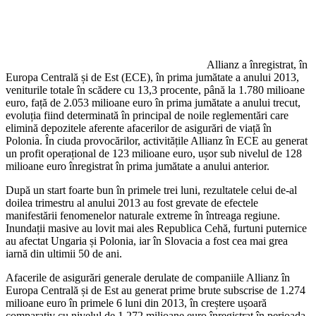
Allianz a înregistrat, în
Europa Centrală și de Est (ECE), în prima jumătate a anului 2013,
veniturile totale în scădere cu 13,3 procente, până la 1.780 milioane
euro, față de 2.053 milioane euro în prima jumătate a anului trecut,
evoluția fiind determinată în principal de noile reglementări care
elimină depozitele aferente afacerilor de asigurări de viață în
Polonia. În ciuda provocărilor, activitățile Allianz în ECE au generat
un profit operațional de 123 milioane euro, ușor sub nivelul de 128
milioane euro înregistrat în prima jumătate a anului anterior.
După un start foarte bun în primele trei luni, rezultatele celui de-al
doilea trimestru al anului 2013 au fost grevate de efectele
manifestării fenomenelor naturale extreme în întreaga regiune.
Inundații masive au lovit mai ales Republica Cehă, furtuni puternice
au afectat Ungaria și Polonia, iar în Slovacia a fost cea mai grea
iarnă din ultimii 50 de ani.
Afacerile de asigurări generale derulate de companiile Allianz în
Europa Centrală și de Est au generat prime brute subscrise de 1.274
milioane euro în primele 6 luni din 2013, în creștere ușoară
comparativ cu nivelul de 1.272 milioane euro înregistrat în perioada