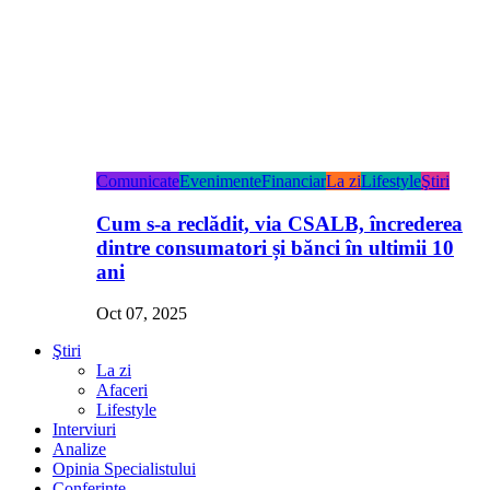
Comunicate
Evenimente
Financiar
La zi
Lifestyle
Ştiri
Cum s-a reclădit, via CSALB, încrederea
dintre consumatori și bănci în ultimii 10
ani
Oct 07, 2025
Ştiri
La zi
Afaceri
Lifestyle
Interviuri
Analize
Opinia Specialistului
Conferințe