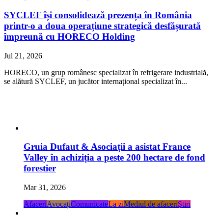
SYCLEF își consolidează prezența în România
printr-o a doua operațiune strategică desfășurată
împreună cu HORECO Holding
Jul 21, 2026
HORECO, un grup românesc specializat în refrigerare industrială,
se alătură SYCLEF, un jucător internațional specializat în...
Gruia Dufaut & Asociații a asistat France
Valley în achiziția a peste 200 hectare de fond
forestier
Mar 31, 2026
Afaceri
Avocați
Comunicate
La zi
Mediul de afaceri
Ştiri