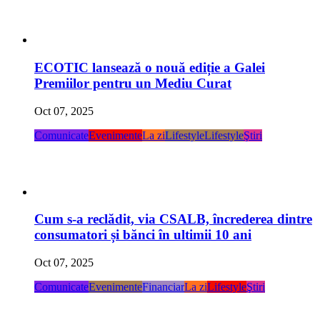
ECOTIC lansează o nouă ediție a Galei
Premiilor pentru un Mediu Curat
Oct 07, 2025
Comunicate
Evenimente
La zi
Lifestyle
Lifestyle
Ştiri
Cum s-a reclădit, via CSALB, încrederea dintre
consumatori și bănci în ultimii 10 ani
Oct 07, 2025
Comunicate
Evenimente
Financiar
La zi
Lifestyle
Ştiri