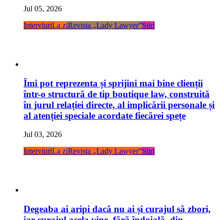
Jul 05, 2026
Interviuri
La zi
Revista „Lady Lawyer”
Ştiri
Îmi pot reprezenta și sprijini mai bine clienții
într-o structură de tip boutique law, construită
în jurul relației directe, al implicării personale și
al atenției speciale acordate fiecărei spețe
Jul 03, 2026
Interviuri
La zi
Revista „Lady Lawyer”
Ştiri
Degeaba ai aripi dacă nu ai și curajul să zbori,
iar curajul acela vine, fără îndoială, din