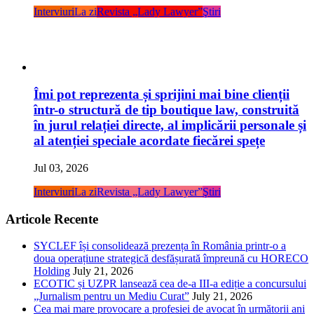
Interviuri
La zi
Revista „Lady Lawyer”
Ştiri
Îmi pot reprezenta și sprijini mai bine clienții
într-o structură de tip boutique law, construită
în jurul relației directe, al implicării personale și
al atenției speciale acordate fiecărei spețe
Jul 03, 2026
Interviuri
La zi
Revista „Lady Lawyer”
Ştiri
Articole Recente
SYCLEF își consolidează prezența în România printr-o a
doua operațiune strategică desfășurată împreună cu HORECO
Holding
July 21, 2026
ECOTIC și UZPR lansează cea de-a III-a ediție a concursului
„Jurnalism pentru un Mediu Curat”
July 21, 2026
Cea mai mare provocare a profesiei de avocat în următorii ani