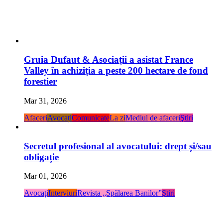
Gruia Dufaut & Asociații a asistat France
Valley în achiziția a peste 200 hectare de fond
forestier
Mar 31, 2026
Afaceri
Avocați
Comunicate
La zi
Mediul de afaceri
Ştiri
Secretul profesional al avocatului: drept și/sau
obligație
Mar 01, 2026
Avocați
Interviuri
Revista „Spălarea Banilor”
Ştiri