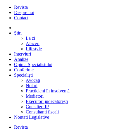
Revista
Despre noi
Contact
Ştiri
La zi
Afaceri
Lifestyle
Interviuri
Analize
Opinia Specialistului
Conferințe
Specialişti
Avocați
Notari
Practicieni în insolvență
Mediatori
Executori judecătorești
Consilieri IP
Consultanți fiscali
Noutati Legislative
Revista