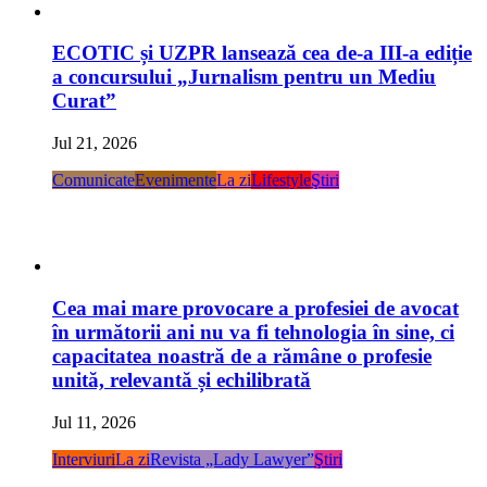
ECOTIC și UZPR lansează cea de-a III-a ediție
a concursului „Jurnalism pentru un Mediu
Curat”
Jul 21, 2026
Comunicate
Evenimente
La zi
Lifestyle
Ştiri
Cea mai mare provocare a profesiei de avocat
în următorii ani nu va fi tehnologia în sine, ci
capacitatea noastră de a rămâne o profesie
unită, relevantă și echilibrată
Jul 11, 2026
Interviuri
La zi
Revista „Lady Lawyer”
Ştiri