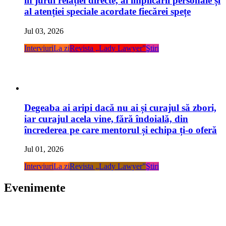
în jurul relației directe, al implicării personale și
al atenției speciale acordate fiecărei spețe
Jul 03, 2026
Interviuri
La zi
Revista „Lady Lawyer”
Ştiri
Degeaba ai aripi dacă nu ai și curajul să zbori,
iar curajul acela vine, fără îndoială, din
încrederea pe care mentorul și echipa ți-o oferă
Jul 01, 2026
Interviuri
La zi
Revista „Lady Lawyer”
Ştiri
Evenimente