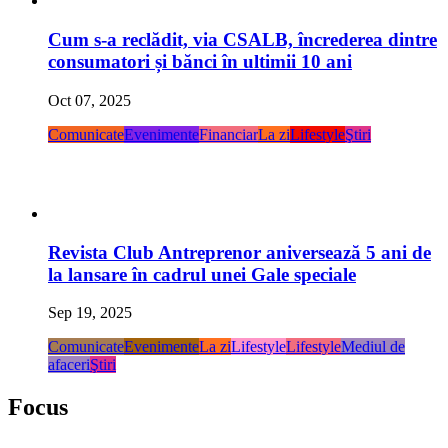
Cum s-a reclădit, via CSALB, încrederea dintre
consumatori și bănci în ultimii 10 ani
Oct 07, 2025
Comunicate
Evenimente
Financiar
La zi
Lifestyle
Ştiri
Revista Club Antreprenor aniversează 5 ani de
la lansare în cadrul unei Gale speciale
Sep 19, 2025
Comunicate
Evenimente
La zi
Lifestyle
Lifestyle
Mediul de
afaceri
Ştiri
Focus