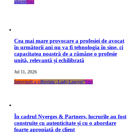
afaceri
Ştiri
Cea mai mare provocare a profesiei de avocat
în următorii ani nu va fi tehnologia în sine, ci
capacitatea noastră de a rămâne o profesie
unită, relevantă și echilibrată
Jul 11, 2026
Interviuri
La zi
Revista „Lady Lawyer”
Ştiri
În cadrul Nyerges & Partners, lucrurile au fost
construite cu autenticitate și cu o abordare
foarte apropiată de client