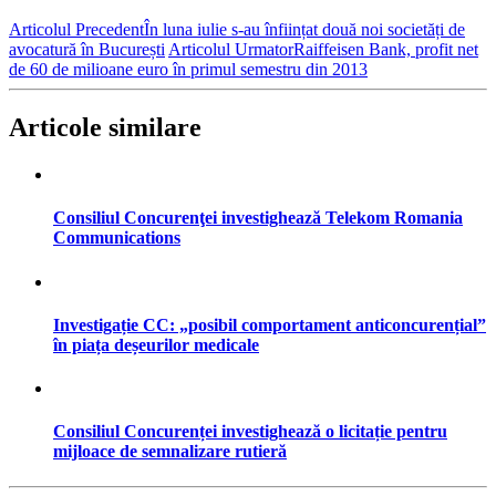
Articolul Precedent
În luna iulie s-au înființat două noi societăți de
avocatură în București
Articolul Urmator
Raiffeisen Bank, profit net
de 60 de milioane euro în primul semestru din 2013
Articole similare
Consiliul Concurenţei investighează Telekom Romania
Communications
Investigație CC: „posibil comportament anticoncurențial”
în piața deșeurilor medicale
Consiliul Concurenței investighează o licitație pentru
mijloace de semnalizare rutieră