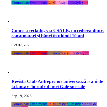
Comunicate
Evenimente
La zi
Lifestyle
Lifestyle
Ştiri
Cum s-a reclădit, via CSALB, încrederea dintre
consumatori și bănci în ultimii 10 ani
Oct 07, 2025
Comunicate
Evenimente
Financiar
La zi
Lifestyle
Ştiri
Revista Club Antreprenor aniversează 5 ani de
la lansare în cadrul unei Gale speciale
Sep 19, 2025
Comunicate
Evenimente
La zi
Lifestyle
Lifestyle
Mediul de