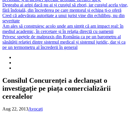
Degeaba ai aripi dacă nu ai și curajul să zbori, iar curajul acela vine,
fără îndoială, din încrederea pe care mentorul și echipa ți-o oferă
Cred că adevărata autoritate a unui jurist vine din echilibru, nu din
severitate
Am ales să construiesc acolo unde am simțit că am impact real: în
mediul academic, în cercetare și în relația directă cu oamenii
Privesc spețele de malpraxis din România ca pe un barometru al
sănătății relației dintre sistemul medical și sistemul juridic, dar și ca
pe un termometru al încrederii în general
Consilul Concurenței a declanșat o
investigație pe piața comercializării
cerealelor
Aug 22, 2013
Avocați