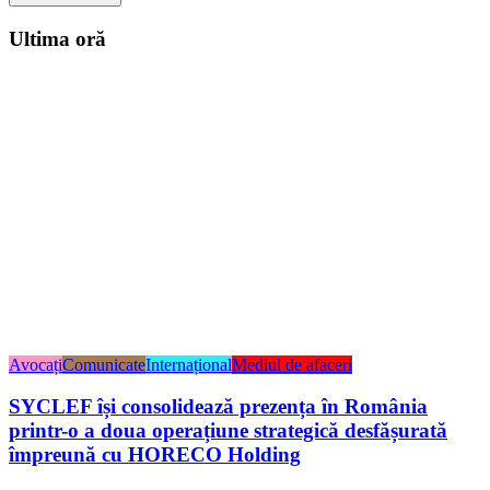
Ultima oră
Avocați
Comunicate
Internațional
Mediul de afaceri
SYCLEF își consolidează prezența în România
printr-o a doua operațiune strategică desfășurată
împreună cu HORECO Holding