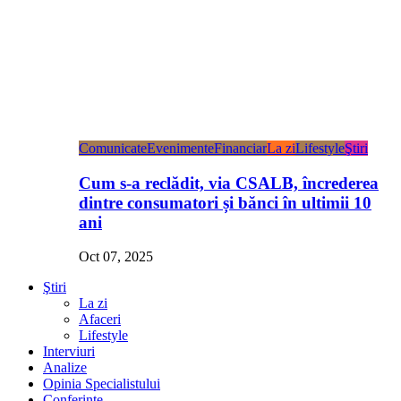
Comunicate
Evenimente
Financiar
La zi
Lifestyle
Ştiri
Cum s-a reclădit, via CSALB, încrederea
dintre consumatori și bănci în ultimii 10
ani
Oct 07, 2025
Ştiri
La zi
Afaceri
Lifestyle
Interviuri
Analize
Opinia Specialistului
Conferințe