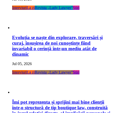
Interviuri
La zi
Revista „Lady Lawyer”
Ştiri
Evoluția se naște din explorare, traversări și
curaj, însușirea de noi cunoștințe fiind
invariabil o cerință într-un mediu atât de
dinamic
Jul 05, 2026
Interviuri
La zi
Revista „Lady Lawyer”
Ştiri
Îmi pot reprezenta și sprijini mai bine clienții
într-o structură de tip boutique law, construită