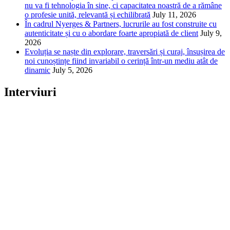
nu va fi tehnologia în sine, ci capacitatea noastră de a rămâne
o profesie unită, relevantă și echilibrată
July 11, 2026
În cadrul Nyerges & Partners, lucrurile au fost construite cu
autenticitate și cu o abordare foarte apropiată de client
July 9,
2026
Evoluția se naște din explorare, traversări și curaj, însușirea de
noi cunoștințe fiind invariabil o cerință într-un mediu atât de
dinamic
July 5, 2026
Interviuri