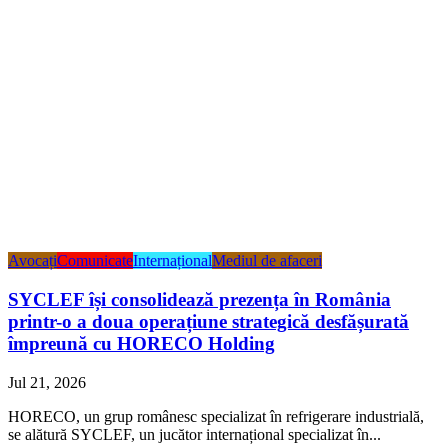
Avocați
Comunicate
Internațional
Mediul de afaceri
SYCLEF își consolidează prezența în România
printr-o a doua operațiune strategică desfășurată
împreună cu HORECO Holding
Jul 21, 2026
HORECO, un grup românesc specializat în refrigerare industrială,
se alătură SYCLEF, un jucător internațional specializat în...