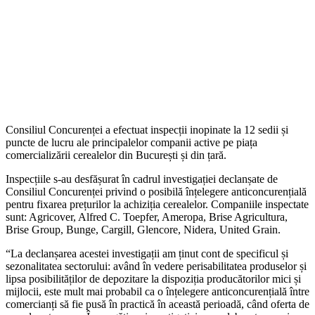
Consiliul Concurenței a efectuat inspecții inopinate la 12 sedii și
puncte de lucru ale principalelor companii active pe piața
comercializării cerealelor din București și din țară.
Inspecțiile s-au desfășurat în cadrul investigației declanșate de
Consiliul Concurenței privind o posibilă înțelegere anticoncurențială
pentru fixarea prețurilor la achiziția cerealelor. Companiile inspectate
sunt: Agricover, Alfred C. Toepfer, Ameropa, Brise Agricultura,
Brise Group, Bunge, Cargill, Glencore, Nidera, United Grain.
“La declanșarea acestei investigații am ținut cont de specificul și
sezonalitatea sectorului: având în vedere perisabilitatea produselor și
lipsa posibilităților de depozitare la dispoziția producătorilor mici și
mijlocii, este mult mai probabil ca o înțelegere anticoncurențială între
comercianți să fie pusă în practică în această perioadă, când oferta de