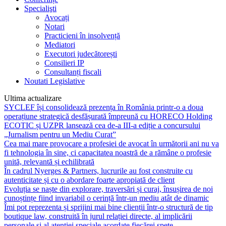
Specialişti
Avocați
Notari
Practicieni în insolvență
Mediatori
Executori judecătorești
Consilieri IP
Consultanți fiscali
Noutati Legislative
Ultima actualizare
SYCLEF își consolidează prezența în România printr-o a doua
operațiune strategică desfășurată împreună cu HORECO Holding
ECOTIC și UZPR lansează cea de-a III-a ediție a concursului
„Jurnalism pentru un Mediu Curat”
Cea mai mare provocare a profesiei de avocat în următorii ani nu va
fi tehnologia în sine, ci capacitatea noastră de a rămâne o profesie
unită, relevantă și echilibrată
În cadrul Nyerges & Partners, lucrurile au fost construite cu
autenticitate și cu o abordare foarte apropiată de client
Evoluția se naște din explorare, traversări și curaj, însușirea de noi
cunoștințe fiind invariabil o cerință într-un mediu atât de dinamic
Îmi pot reprezenta și sprijini mai bine clienții într-o structură de tip
boutique law, construită în jurul relației directe, al implicării
personale și al atenției speciale acordate fiecărei spețe