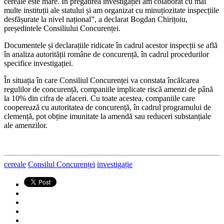
cereale este mare. În pregătirea investigației am colaborat cu mai
multe instituții ale statului și am organizat cu minuțiozitate inspecțiile
desfășurate la nivel național”, a declarat Bogdan Chirițoiu,
președintele Consiliului Concurenței.
Documentele și declarațiile ridicate în cadrul acestor inspecții se află
în analiza autorității române de concurență, în cadrul procedurilor
specifice investigației.
În situația în care Consiliul Concurenței va constata încălcarea
regulilor de concurență, companiile implicate riscă amenzi de până
la 10% din cifra de afaceri. Cu toate acestea, companiile care
cooperează cu autoritatea de concurență, în cadrul programului de
clemență, pot obține imunitate la amendă sau reduceri substanțiale
ale amenzilor.
cereale
Consilul Concurenței
investigație