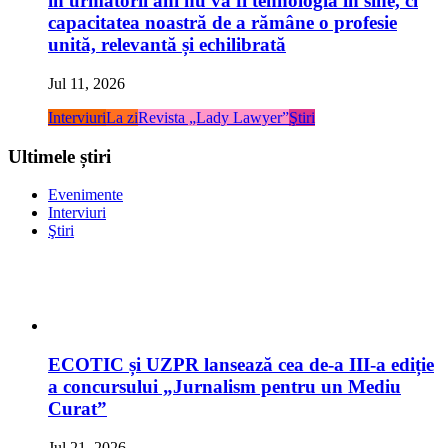
în următorii ani nu va fi tehnologia în sine, ci
capacitatea noastră de a rămâne o profesie
unită, relevantă și echilibrată
Jul 11, 2026
Interviuri
La zi
Revista „Lady Lawyer”
Ştiri
Ultimele știri
Evenimente
Interviuri
Ştiri
ECOTIC și UZPR lansează cea de-a III-a ediție
a concursului „Jurnalism pentru un Mediu
Curat”
Jul 21, 2026