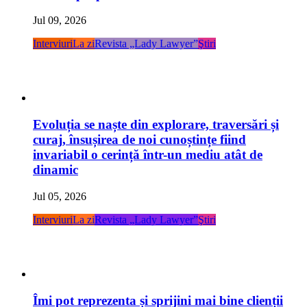
Jul 09, 2026
Interviuri
La zi
Revista „Lady Lawyer”
Ştiri
Evoluția se naște din explorare, traversări și
curaj, însușirea de noi cunoștințe fiind
invariabil o cerință într-un mediu atât de
dinamic
Jul 05, 2026
Interviuri
La zi
Revista „Lady Lawyer”
Ştiri
Îmi pot reprezenta și sprijini mai bine clienții