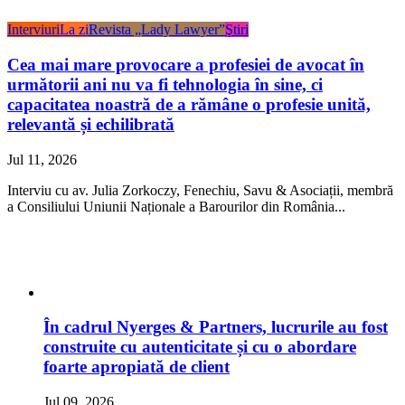
Interviuri
La zi
Revista „Lady Lawyer”
Ştiri
Cea mai mare provocare a profesiei de avocat în
următorii ani nu va fi tehnologia în sine, ci
capacitatea noastră de a rămâne o profesie unită,
relevantă și echilibrată
Jul 11, 2026
Interviu cu av. Julia Zorkoczy, Fenechiu, Savu & Asociații, membră
a Consiliului Uniunii Naționale a Barourilor din România...
În cadrul Nyerges & Partners, lucrurile au fost
construite cu autenticitate și cu o abordare
foarte apropiată de client
Jul 09, 2026