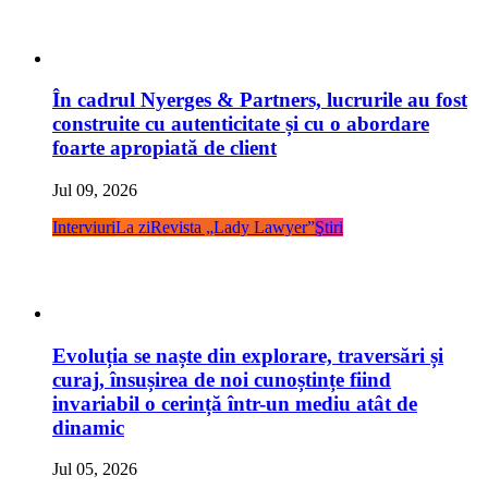
În cadrul Nyerges & Partners, lucrurile au fost
construite cu autenticitate și cu o abordare
foarte apropiată de client
Jul 09, 2026
Interviuri
La zi
Revista „Lady Lawyer”
Ştiri
Evoluția se naște din explorare, traversări și
curaj, însușirea de noi cunoștințe fiind
invariabil o cerință într-un mediu atât de
dinamic
Jul 05, 2026