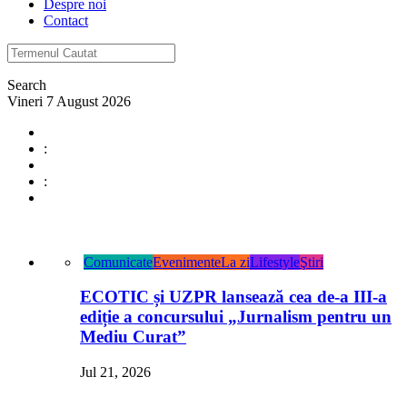
Despre noi
Contact
Search
Vineri 7 August 2026
:
:
Comunicate
Evenimente
La zi
Lifestyle
Ştiri
ECOTIC și UZPR lansează cea de-a III-a
ediție a concursului „Jurnalism pentru un
Mediu Curat”
Jul 21, 2026