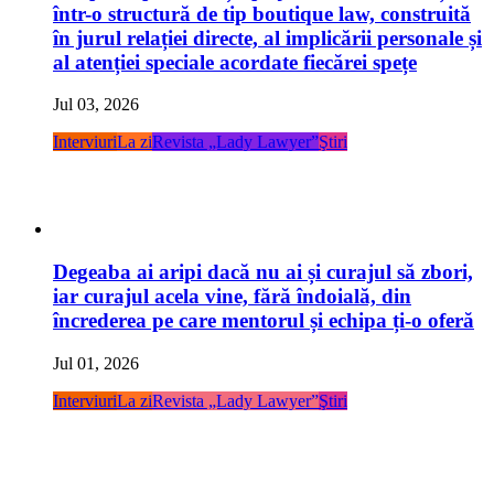
într-o structură de tip boutique law, construită
în jurul relației directe, al implicării personale și
al atenției speciale acordate fiecărei spețe
Jul 03, 2026
Interviuri
La zi
Revista „Lady Lawyer”
Ştiri
Degeaba ai aripi dacă nu ai și curajul să zbori,
iar curajul acela vine, fără îndoială, din
încrederea pe care mentorul și echipa ți-o oferă
Jul 01, 2026
Interviuri
La zi
Revista „Lady Lawyer”
Ştiri