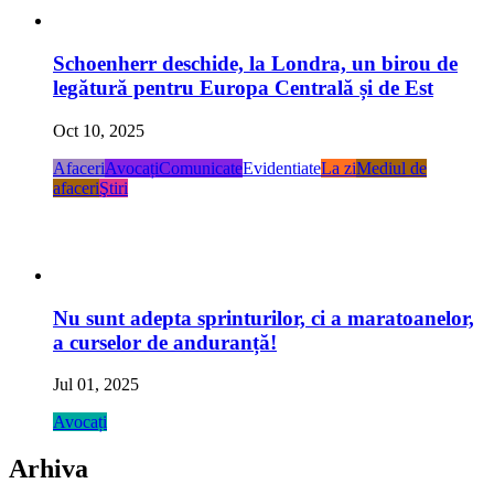
Schoenherr deschide, la Londra, un birou de
legătură pentru Europa Centrală și de Est
Oct 10, 2025
Afaceri
Avocați
Comunicate
Evidentiate
La zi
Mediul de
afaceri
Ştiri
Nu sunt adepta sprinturilor, ci a maratoanelor,
a curselor de anduranță!
Jul 01, 2025
Avocați
Arhiva