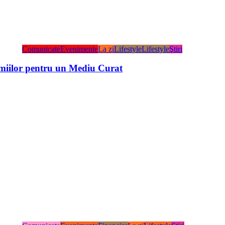
Comunicate
Evenimente
La zi
Lifestyle
Lifestyle
Ştiri
miilor pentru un Mediu Curat