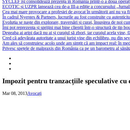
SYCLEF își consolidează prezența în România printr-o a doua opera
ECOTIC și UZPR lansează cea de-a III-a ediție a concursului „Jurna
Cea mai mare provocare a profesiei de avocat în următorii ani nu va fi t
În cadrul Nyerges & Partners, lucrurile au fost construite cu autenticita
Evoluția se naște din explorare, traversări și curaj, însușirea de noi cu
Îmi pot reprezenta și sprijini mai bine clienții într-o structură de tip bou
Degeaba ai aripi dacă nu ai și curajul să zbori, iar curajul acela vine, 
Cred că adevărata autoritate a unui jurist vine din echilibru, nu din sev
Am ales să construiesc acolo unde am simțit că am impact real: în mediu
Privesc spețele de malpraxis din România ca pe un barometru al sănătății
Impozit pentru tranzacțiile speculative cu d
Mar 08, 2013
Avocați