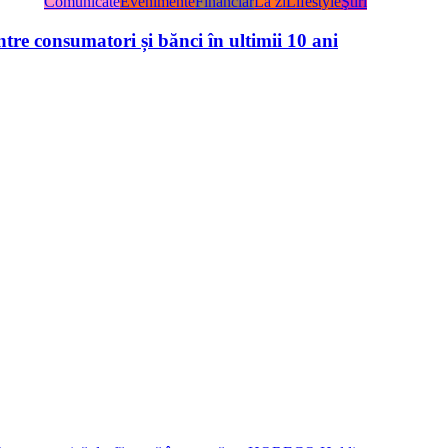
Comunicate
Evenimente
Financiar
La zi
Lifestyle
Ştiri
tre consumatori și bănci în ultimii 10 ani