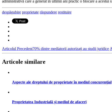
administrativă care a generat în ultimii ani practic o blocare a acestui si
despăgubire
proprietate
răspundere
restituire
Articolul Precedent
70% dintre mediatorii autorizați au studii juridice
A
Articole similare
Aspecte ale dreptului de proprietate în mediul concurenţial
Proprietatea Industrială și mediul de afaceri