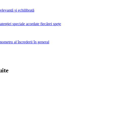
elevantă și echilibrată
 atenției speciale acordate fiecărei spețe
rmometru al încrederii în general
uite