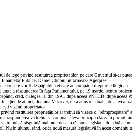
tul de lege privind restituirea proprietăților, pe care Guvernul și-ar p
rul Finanțelor Publice, Daniel Chițoiu, informează Agerpres.
ele cu care vor fi despăgubiți cei care au cumpărat drepturile litigioase.
a angaja răspunderea în fața Parlamentului, pe 19 martie, pentru proiectul
e începând, cred, cu legea 18 din 1991, după aceea PNȚCD, după aceea 
 Justiției de atunci, doamna Macovei, ne-a adus în situația de a avea foa
ești vizând proprietatea.
rivind restituirea proprietăților ar trebui să vizeze o “reîmprospătare” a 
ăspunderea va trebui să conțină câteva principii clare. În primul rând, pr
 va trebui să răspundă mai mult decât a răspuns legislația de până acum ne
bil. Nu în ultimul rând, orice nouă măsură legislativă în acest domeniu t