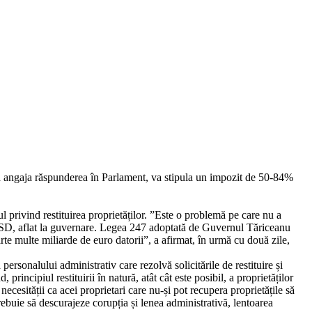
utea angaja răspunderea în Parlament, va stipula un impozit de 50-84%
 privind restituirea proprietăților. ”Este o problemă pe care nu a
PSD, aflat la guvernare. Legea 247 adoptată de Guvernul Tăriceanu
rte multe miliarde de euro datorii”, a afirmat, în urmă cu două zile,
personalului administrativ care rezolvă solicitările de restituire și
incipiul restituirii în natură, atât cât este posibil, a proprietăților
cesității ca acei proprietari care nu-și pot recupera proprietățile să
rebuie să descurajeze corupția și lenea administrativă, lentoarea