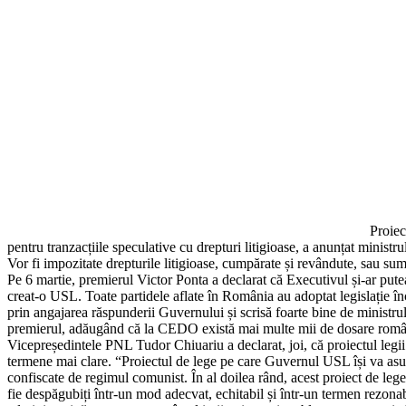
Proiec
pentru tranzacțiile speculative cu drepturi litigioase, a anunțat minist
Vor fi impozitate drepturile litigioase, cumpărate și revândute, sau sum
Pe 6 martie, premierul Victor Ponta a declarat că Executivul și-ar pute
creat-o USL. Toate partidele aflate în România au adoptat legislați
prin angajarea răspunderii Guvernului și scrisă foarte bine de ministrul
premierul, adăugând că la CEDO există mai multe mii de dosare român
Vicepreședintele PNL Tudor Chiuariu a declarat, joi, că proiectul legii p
termene mai clare. “Proiectul de lege pe care Guvernul USL își va asuma r
confiscate de regimul comunist. În al doilea rând, acest proiect de lege
fie despăgubiți într-un mod adecvat, echitabil și într-un termen rezona