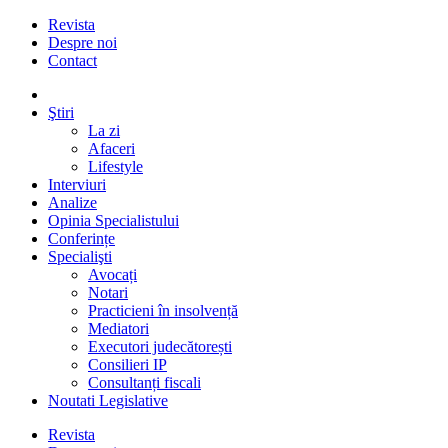
Revista
Despre noi
Contact
Ştiri
La zi
Afaceri
Lifestyle
Interviuri
Analize
Opinia Specialistului
Conferințe
Specialişti
Avocați
Notari
Practicieni în insolvență
Mediatori
Executori judecătorești
Consilieri IP
Consultanți fiscali
Noutati Legislative
Revista