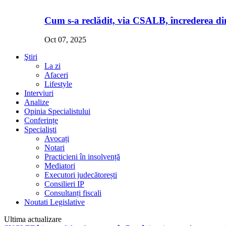
Cum s-a reclădit, via CSALB, încrederea din
Oct 07, 2025
Ştiri
La zi
Afaceri
Lifestyle
Interviuri
Analize
Opinia Specialistului
Conferințe
Specialişti
Avocați
Notari
Practicieni în insolvență
Mediatori
Executori judecătorești
Consilieri IP
Consultanți fiscali
Noutati Legislative
Ultima actualizare