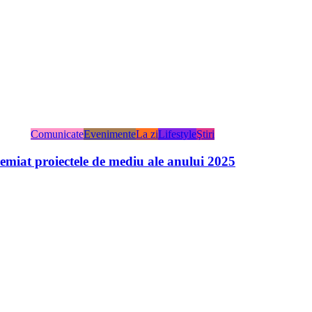
Comunicate
Evenimente
La zi
Lifestyle
Ştiri
miat proiectele de mediu ale anului 2025