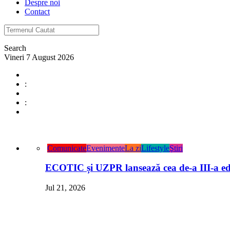
Despre noi
Contact
Search
Vineri 7 August 2026
:
:
Comunicate
Evenimente
La zi
Lifestyle
Ştiri
ECOTIC și UZPR lansează cea de-a III-a ed
Jul 21, 2026