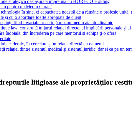
țiune strategică desfășurată împreună cu HORECO Holding
lism pentru un Mediu Curat”
ehnologia în sine, ci capacitatea noastră de a rămâne o profesie unită, r
te și cu o abordare foarte apropiată de client
noștințe fiind invariabil o cerință într-un mediu atât de dinamic
tique law, construită în jurul relației directe, al implicării personale și al
fără îndoială, din încrederea pe care mentorul și echipa ți-o oferă
eritate
l academic, în cercetare și în relația directă cu oamenii
 relației dintre sistemul medical și sistemul juridic, dar și ca pe un te
repturile litigioase ale proprietăților restit