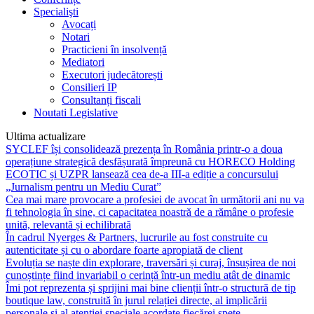
Specialişti
Avocați
Notari
Practicieni în insolvență
Mediatori
Executori judecătorești
Consilieri IP
Consultanți fiscali
Noutati Legislative
Ultima actualizare
SYCLEF își consolidează prezența în România printr-o a doua
operațiune strategică desfășurată împreună cu HORECO Holding
ECOTIC și UZPR lansează cea de-a III-a ediție a concursului
„Jurnalism pentru un Mediu Curat”
Cea mai mare provocare a profesiei de avocat în următorii ani nu va
fi tehnologia în sine, ci capacitatea noastră de a rămâne o profesie
unită, relevantă și echilibrată
În cadrul Nyerges & Partners, lucrurile au fost construite cu
autenticitate și cu o abordare foarte apropiată de client
Evoluția se naște din explorare, traversări și curaj, însușirea de noi
cunoștințe fiind invariabil o cerință într-un mediu atât de dinamic
Îmi pot reprezenta și sprijini mai bine clienții într-o structură de tip
boutique law, construită în jurul relației directe, al implicării
personale și al atenției speciale acordate fiecărei spețe