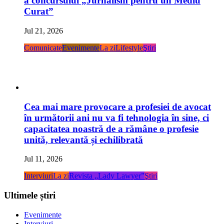
a concursului „Jurnalism pentru un Mediu
Curat”
Jul 21, 2026
Comunicate
Evenimente
La zi
Lifestyle
Ştiri
Cea mai mare provocare a profesiei de avocat
în următorii ani nu va fi tehnologia în sine, ci
capacitatea noastră de a rămâne o profesie
unită, relevantă și echilibrată
Jul 11, 2026
Interviuri
La zi
Revista „Lady Lawyer”
Ştiri
Ultimele știri
Evenimente
Interviuri