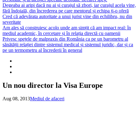
Degeaba ai aripi dacă nu ai și curajul să zbori, iar curajul acela vine,
fără îndoială, din încrederea pe care mentorul și echipa ți-o oferă
Cred că adevărata autoritate a unui jurist vine din echilibru, nu din
severitate
Am ales să construiesc acolo unde am simțit că am impact real: în
mediul academic, în cercetare și în relația directă cu oamenii
Privesc spețele de malpraxis din România ca pe un barometru al
sănătății relației dintre sistemul medical și sistemul juridic, dar și ca
pe un termometru al încrederii în general
Un nou director la Visa Europe
Aug 08, 2013
Mediul de afaceri