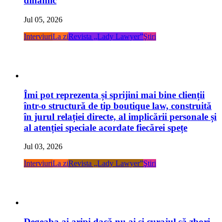
dinamic
Jul 05, 2026
Interviuri
La zi
Revista „Lady Lawyer”
Ştiri
Îmi pot reprezenta și sprijini mai bine clienții
într-o structură de tip boutique law, construită
în jurul relației directe, al implicării personale și
al atenției speciale acordate fiecărei spețe
Jul 03, 2026
Interviuri
La zi
Revista „Lady Lawyer”
Ştiri
Degeaba ai aripi dacă nu ai și curajul să zbori,