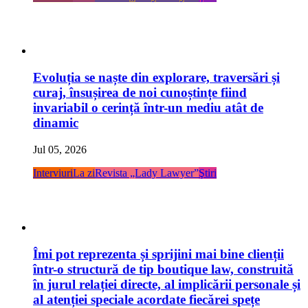
Evoluția se naște din explorare, traversări și
curaj, însușirea de noi cunoștințe fiind
invariabil o cerință într-un mediu atât de
dinamic
Jul 05, 2026
Interviuri
La zi
Revista „Lady Lawyer”
Ştiri
Îmi pot reprezenta și sprijini mai bine clienții
într-o structură de tip boutique law, construită
în jurul relației directe, al implicării personale și
al atenției speciale acordate fiecărei spețe