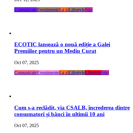
Comunicate
Evenimente
La zi
Lifestyle
Ştiri
ECOTIC lansează o nouă ediție a Galei
Premiilor pentru un Mediu Curat
Oct 07, 2025
Comunicate
Evenimente
La zi
Lifestyle
Lifestyle
Ştiri
Cum s-a reclădit, via CSALB, încrederea dintre
consumatori și bănci în ultimii 10 ani
Oct 07, 2025