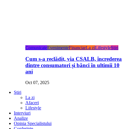
Comunicate
Evenimente
Financiar
La zi
Lifestyle
Ştiri
Cum s-a reclădit, via CSALB, încrederea
dintre consumatori și bănci în ultimii 10
ani
Oct 07, 2025
Ştiri
La zi
Afaceri
Lifestyle
Interviuri
Analize
Opinia Specialistului
Conferințe