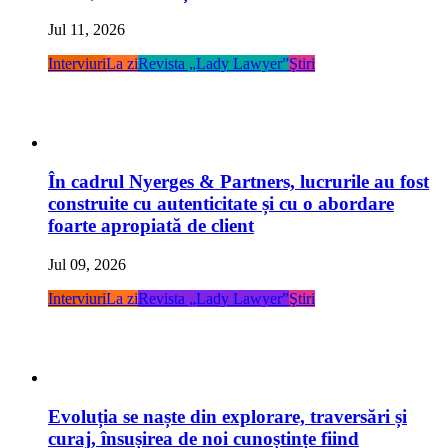
Jul 11, 2026
Interviuri
La zi
Revista „Lady Lawyer”
Ştiri
În cadrul Nyerges & Partners, lucrurile au fost
construite cu autenticitate și cu o abordare
foarte apropiată de client
Jul 09, 2026
Interviuri
La zi
Revista „Lady Lawyer”
Ştiri
Evoluția se naște din explorare, traversări și
curaj, însușirea de noi cunoștințe fiind