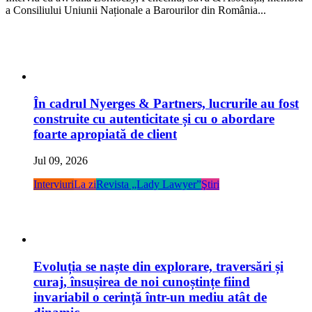
a Consiliului Uniunii Naționale a Barourilor din România...
În cadrul Nyerges & Partners, lucrurile au fost
construite cu autenticitate și cu o abordare
foarte apropiată de client
Jul 09, 2026
Interviuri
La zi
Revista „Lady Lawyer”
Ştiri
Evoluția se naște din explorare, traversări și
curaj, însușirea de noi cunoștințe fiind
invariabil o cerință într-un mediu atât de