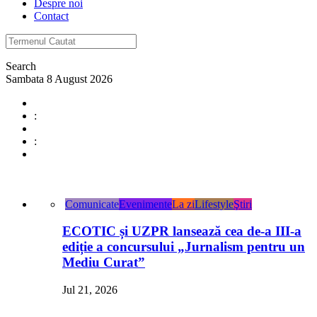
Despre noi
Contact
Search
Sambata 8 August 2026
:
:
Comunicate
Evenimente
La zi
Lifestyle
Ştiri
ECOTIC și UZPR lansează cea de-a III-a
ediție a concursului „Jurnalism pentru un
Mediu Curat”
Jul 21, 2026