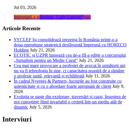
Jul 03, 2026
Interviuri
La zi
Revista „Lady Lawyer”
Ştiri
Articole Recente
SYCLEF își consolidează prezența în România printr-o a
doua operațiune strategică desfășurată împreună cu HORECO
Holding
July 21, 2026
ECOTIC și UZPR lansează cea de-a III-a ediție a concursului
„Jurnalism pentru un Mediu Curat”
July 21, 2026
Cea mai mare provocare a profesiei de avocat în următorii ani
nu va fi tehnologia în sine, ci capacitatea noastră de a rămâne
o profesie unită, relevantă și echilibrată
July 11, 2026
În cadrul Nyerges & Partners, lucrurile au fost construite cu
autenticitate și cu o abordare foarte apropiată de client
July 9,
2026
Evoluția se naște din explorare, traversări și curaj, însușirea de
noi cunoștințe fiind invariabil o cerință într-un mediu atât de
dinamic
July 5, 2026
Interviuri