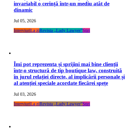
invariabil o cerință într-un mediu atât de
dinamic
Jul 05, 2026
Interviuri
La zi
Revista „Lady Lawyer”
Ştiri
Îmi pot reprezenta și sprijini mai bine clienții
într-o structură de tip boutique law, construită
în jurul relației directe, al implicării personale și
al atenției speciale acordate fiecărei spețe
Jul 03, 2026
Interviuri
La zi
Revista „Lady Lawyer”
Ştiri