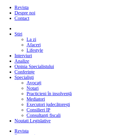
Revista
Despre noi
Contact
Ştiri
La zi
Afaceri
Lifestyle
Interviuri
Analize
Opinia Specialistului
Conferințe
Specialişti
Avocați
Notari
Practicieni în insolvență
Mediatori
Executori judecătorești
Consilieri IP
Consultanți fiscali
Noutati Legislative
Revista