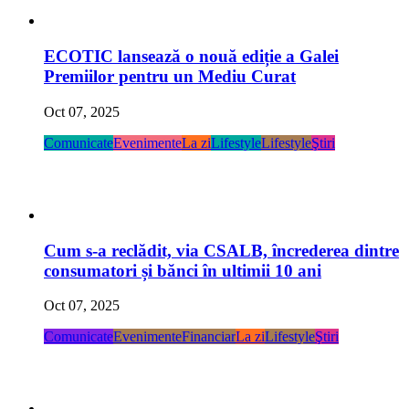
ECOTIC lansează o nouă ediție a Galei
Premiilor pentru un Mediu Curat
Oct 07, 2025
Comunicate
Evenimente
La zi
Lifestyle
Lifestyle
Ştiri
Cum s-a reclădit, via CSALB, încrederea dintre
consumatori și bănci în ultimii 10 ani
Oct 07, 2025
Comunicate
Evenimente
Financiar
La zi
Lifestyle
Ştiri