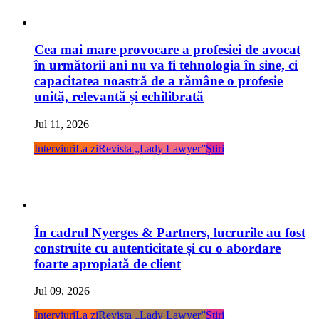
Cea mai mare provocare a profesiei de avocat
în următorii ani nu va fi tehnologia în sine, ci
capacitatea noastră de a rămâne o profesie
unită, relevantă și echilibrată
Jul 11, 2026
Interviuri
La zi
Revista „Lady Lawyer”
Ştiri
În cadrul Nyerges & Partners, lucrurile au fost
construite cu autenticitate și cu o abordare
foarte apropiată de client
Jul 09, 2026
Interviuri
La zi
Revista „Lady Lawyer”
Ştiri