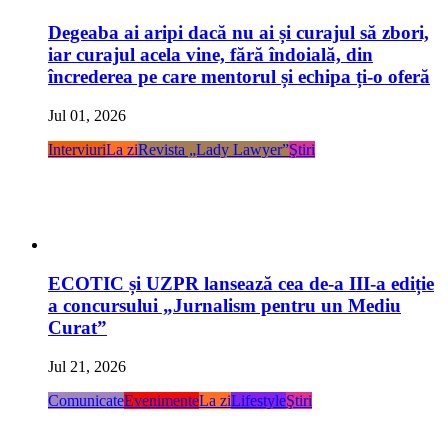
Degeaba ai aripi dacă nu ai și curajul să zbori,
iar curajul acela vine, fără îndoială, din
încrederea pe care mentorul și echipa ți-o oferă
Jul 01, 2026
Interviuri
La zi
Revista „Lady Lawyer”
Ştiri
ECOTIC și UZPR lansează cea de-a III-a ediție
a concursului „Jurnalism pentru un Mediu
Curat”
Jul 21, 2026
Comunicate
Evenimente
La zi
Lifestyle
Ştiri