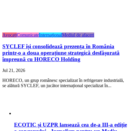
Avocați
Comunicate
Internațional
Mediul de afaceri
SYCLEF își consolidează prezența în România
printr-o a doua operațiune strategică desfășurată
împreună cu HORECO Holding
Jul 21, 2026
HORECO, un grup românesc specializat în refrigerare industrială,
se alătură SYCLEF, un jucător internațional specializat în...
ECOTIC și UZPR lansează cea de-a III-a ediție