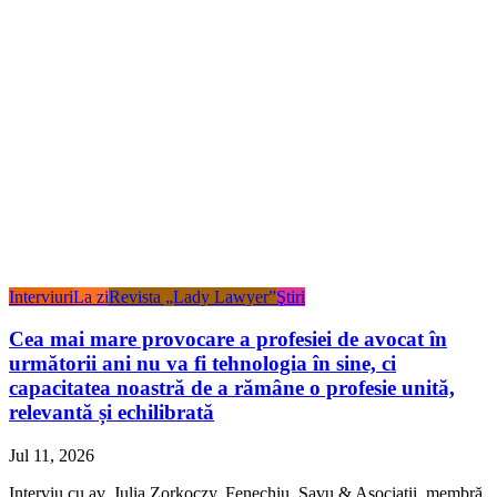
Interviuri
La zi
Revista „Lady Lawyer”
Ştiri
Cea mai mare provocare a profesiei de avocat în
următorii ani nu va fi tehnologia în sine, ci
capacitatea noastră de a rămâne o profesie unită,
relevantă și echilibrată
Jul 11, 2026
Interviu cu av. Julia Zorkoczy, Fenechiu, Savu & Asociații, membră