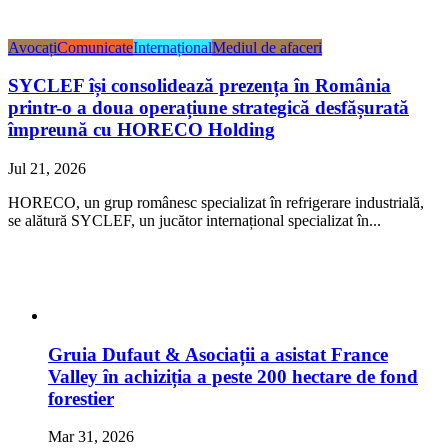
Avocați
Comunicate
Internațional
Mediul de afaceri
SYCLEF își consolidează prezența în România
printr-o a doua operațiune strategică desfășurată
împreună cu HORECO Holding
Jul 21, 2026
HORECO, un grup românesc specializat în refrigerare industrială,
se alătură SYCLEF, un jucător internațional specializat în...
Gruia Dufaut & Asociații a asistat France
Valley în achiziția a peste 200 hectare de fond
forestier
Mar 31, 2026