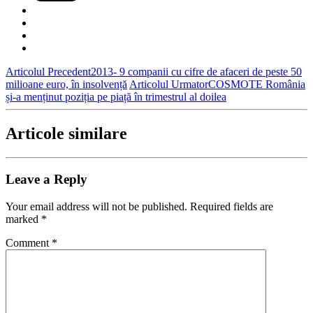
Articolul Precedent
2013- 9 companii cu cifre de afaceri de peste 50
milioane euro, în insolvență
Articolul Urmator
COSMOTE România
și-a menținut poziția pe piață în trimestrul al doilea
Articole similare
Leave a Reply
Your email address will not be published.
Required fields are
marked
*
Comment
*