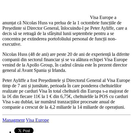
Visa Europe a
anunțat că Nicolas Huss va prelua de la 1 octombrie funcțiile de
Președinte si Director General, înlocuindu-l pe Peter Ayliffe, care a
decis să se retragă de la sfârșitul lunii septembrie pentru a se
concentra pe extinderea portofoliului personal de funcții non-
executive.
Nicolas Huss (48 de ani) are peste 20 de ani de experiență la diferite
companii din sectorul financiar și se va alătura echipei Visa Europe
venind de la Apollo Group, în cadrul căruia este în prezent director
general al Avant Spania și Irlanda.
Peter Ayliffe a fost Președintele și Directorul General al Visa Europe
timp de 7 ani și jumătate, perioada în care ponderea cheltuielilor
realizate pe carduri Visa în total cheltuieli din Europa s-a majorat de
la 1€ din fiecare 11€ la 1 € din 6,75€, cheltuielile la POS cu carduri
Visa s-au dublat, iar numărul tranzacțiilor procesate anual de
companie a crescut de la 4,2 miliarde la 14 miliarde de operațiuni.
Managment
Visa Europe