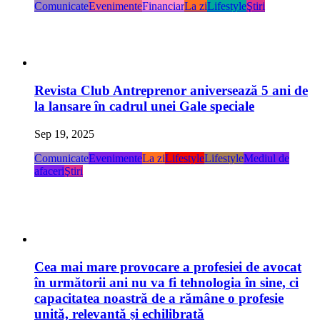
Comunicate
Evenimente
Financiar
La zi
Lifestyle
Ştiri
Revista Club Antreprenor aniversează 5 ani de
la lansare în cadrul unei Gale speciale
Sep 19, 2025
Comunicate
Evenimente
La zi
Lifestyle
Lifestyle
Mediul de
afaceri
Ştiri
Cea mai mare provocare a profesiei de avocat
în următorii ani nu va fi tehnologia în sine, ci
capacitatea noastră de a rămâne o profesie
unită, relevantă și echilibrată