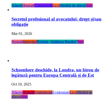
Afaceri
Avocați
Comunicate
La zi
Mediul de afaceri
Ştiri
Secretul profesional al avocatului: drept și/sau
obligație
Mar 01, 2026
Avocați
Interviuri
Revista „Spălarea Banilor”
Ştiri
Schoenherr deschide, la Londra, un birou de
legătură pentru Europa Centrală și de Est
Oct 10, 2025
Afaceri
Avocați
Comunicate
Evidentiate
La zi
Mediul de
afaceri
Ştiri