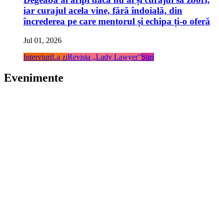
iar curajul acela vine, fără îndoială, din
încrederea pe care mentorul și echipa ți-o oferă
Jul 01, 2026
Interviuri
La zi
Revista „Lady Lawyer”
Ştiri
Evenimente