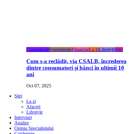
Comunicate
Evenimente
Financiar
La zi
Lifestyle
Ştiri
Cum s-a reclădit, via CSALB, încrederea
dintre consumatori și bănci în ultimii 10
ani
Oct 07, 2025
Ştiri
La zi
Afaceri
Lifestyle
Interviuri
Analize
Opinia Specialistului
Conferințe