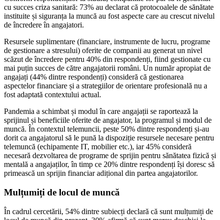
cu succes criza sanitară: 73% au declarat că protocoalele de sănătate
instituite și siguranța la muncă au fost aspecte care au crescut nivelul
de încredere în angajatori.
Resursele suplimentare (financiare, instrumente de lucru, programe
de gestionare a stresului) oferite de companii au generat un nivel
scăzut de încredere pentru 40% din respondenți, fiind gestionate cu
mai puțin succes de către angajatorii români. Un număr apropiat de
angajați (44% dintre respondenți) consideră că gestionarea
aspectelor financiare și a strategiilor de orientare profesională nu a
fost adaptată contextului actual.
Pandemia a schimbat și modul în care angajații se raportează la
sprijinul și beneficiile oferite de angajator, la programul și modul de
muncă. În contextul telemuncii, peste 50% dintre respondenți și-au
dorit ca angajatorul să le pună la dispoziție resursele necesare pentru
telemuncă (echipamente IT, mobilier etc.), iar 45% consideră
necesară dezvoltarea de programe de sprijin pentru sănătatea fizică și
mentală a angajaților, în timp ce 20% dintre respondenți își doresc să
primească un sprijin financiar adițional din partea angajatorilor.
Mulțumiți de locul de muncă
În cadrul cercetării, 54% dintre subiecți declară că sunt mulțumiți de