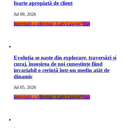
foarte apropiată de client
Jul 09, 2026
Interviuri
La zi
Revista „Lady Lawyer”
Ştiri
Evoluția se naște din explorare, traversări și
curaj, însușirea de noi cunoștințe fiind
invariabil o cerință într-un mediu atât de
dinamic
Jul 05, 2026
Interviuri
La zi
Revista „Lady Lawyer”
Ştiri