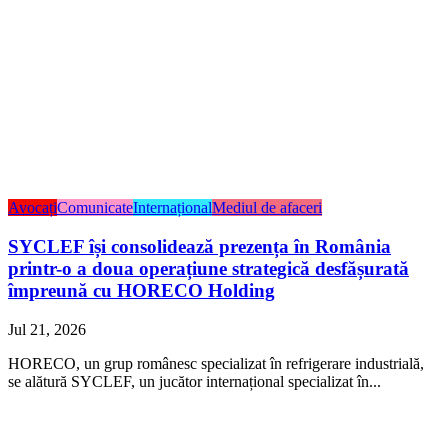
Avocați
Comunicate
Internațional
Mediul de afaceri
SYCLEF își consolidează prezența în România
printr-o a doua operațiune strategică desfășurată
împreună cu HORECO Holding
Jul 21, 2026
HORECO, un grup românesc specializat în refrigerare industrială,
se alătură SYCLEF, un jucător internațional specializat în...