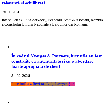
relevantă și echilibrată
Jul 11, 2026
Interviu cu av. Julia Zorkoczy, Fenechiu, Savu & Asociații, membră
a Consiliului Uniunii Naționale a Barourilor din România...
În cadrul Nyerges & Partners, lucrurile au fost
construite cu autenticitate și cu o abordare
foarte apropiată de client
Jul 09, 2026
Interviuri
La zi
Revista „Lady Lawyer”
Ştiri