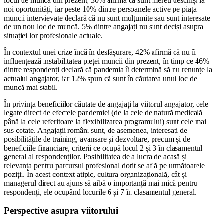
locul de muncă din prezent, 30% afirmă că sunt mereu deschiși la
noi oportunități, iar peste 10% dintre persoanele active pe piața
muncii intervievate declară că nu sunt mulțumite sau sunt interesate
de un nou loc de muncă. 5% dintre angajați nu sunt deciși asupra
situației lor profesionale actuale.
În contextul unei crize încă în desfășurare, 42% afirmă că nu îi
influențează instabilitatea pieței muncii din prezent, în timp ce 46%
dintre respondenți declară că pandemia îi determină să nu renunțe la
actualul angajator, iar 12% spun că sunt în căutarea unui loc de
muncă mai stabil.
În privința beneficiilor căutate de angajați la viitorul angajator, cele
legate direct de efectele pandemiei (de la cele de natură medicală
până la cele referitoare la flexibilizarea programului) sunt cele mai
sus cotate. Angajații români sunt, de asemenea, interesați de
posibilitățile de training, avansare și dezvoltare, precum și de
beneficiile financiare, criterii ce ocupă locul 2 și 3 în clasamentul
general al respondenților. Posibilitatea de a lucra de acasă și
relevanța pentru parcursul profesional dorit se află pe următoarele
poziții. În acest context atipic, cultura organizațională, cât și
managerul direct au ajuns să aibă o importanță mai mică pentru
respondenți, ele ocupând locurile 6 și 7 în clasamentul general.
Perspective asupra viitorului