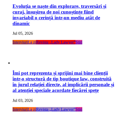
Evoluția se naște din explorare, traversări și
curaj, însușirea de noi cunoștințe fiind
invariabil o cerință într-un mediu atât de
dinamic
Jul 05, 2026
Interviuri
La zi
Revista „Lady Lawyer”
Ştiri
Îmi pot reprezenta și sprijini mai bine clienții
într-o structură de tip boutique law, construită
în jurul relației directe, al implicării personale și
al atenției speciale acordate fiecărei spețe
Jul 03, 2026
Interviuri
La zi
Revista „Lady Lawyer”
Ştiri