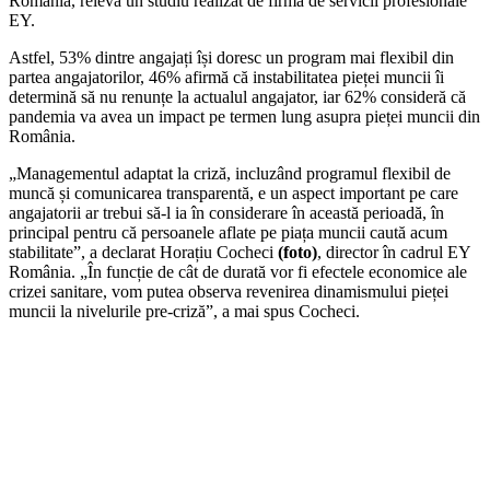
România, relevă un studiu realizat de firma de servicii profesionale
EY.
Astfel, 53% dintre angajați își doresc un program mai flexibil din
partea angajatorilor, 46% afirmă că instabilitatea pieței muncii îi
determină să nu renunțe la actualul angajator, iar 62% consideră că
pandemia va avea un impact pe termen lung asupra pieței muncii din
România.
„Managementul adaptat la criză, incluzând programul flexibil de
muncă și comunicarea transparentă, e un aspect important pe care
angajatorii ar trebui să-l ia în considerare în această perioadă, în
principal pentru că persoanele aflate pe piața muncii caută acum
stabilitate”, a declarat Horațiu Cocheci
(foto)
, director în cadrul EY
România. „În funcție de cât de durată vor fi efectele economice ale
crizei sanitare, vom putea observa revenirea dinamismului pieței
muncii la nivelurile pre-criză”, a mai spus Cocheci.