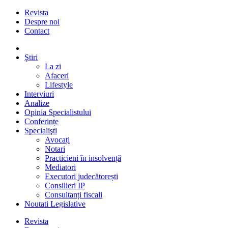
Revista
Despre noi
Contact
Ştiri
La zi
Afaceri
Lifestyle
Interviuri
Analize
Opinia Specialistului
Conferințe
Specialişti
Avocați
Notari
Practicieni în insolvență
Mediatori
Executori judecătorești
Consilieri IP
Consultanți fiscali
Noutati Legislative
Revista