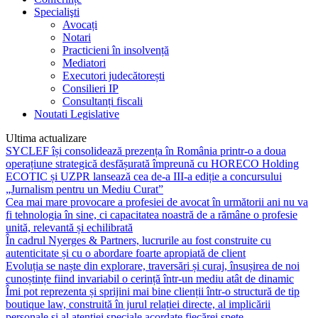
Specialişti
Avocați
Notari
Practicieni în insolvență
Mediatori
Executori judecătorești
Consilieri IP
Consultanți fiscali
Noutati Legislative
Ultima actualizare
SYCLEF își consolidează prezența în România printr-o a doua
operațiune strategică desfășurată împreună cu HORECO Holding
ECOTIC și UZPR lansează cea de-a III-a ediție a concursului
„Jurnalism pentru un Mediu Curat”
Cea mai mare provocare a profesiei de avocat în următorii ani nu va
fi tehnologia în sine, ci capacitatea noastră de a rămâne o profesie
unită, relevantă și echilibrată
În cadrul Nyerges & Partners, lucrurile au fost construite cu
autenticitate și cu o abordare foarte apropiată de client
Evoluția se naște din explorare, traversări și curaj, însușirea de noi
cunoștințe fiind invariabil o cerință într-un mediu atât de dinamic
Îmi pot reprezenta și sprijini mai bine clienții într-o structură de tip
boutique law, construită în jurul relației directe, al implicării
personale și al atenției speciale acordate fiecărei spețe