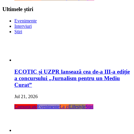
Ultimele știri
Evenimente
Interviuri
Ştiri
ECOTIC și UZPR lansează cea de-a III-a ediție
a concursului „Jurnalism pentru un Mediu
Curat”
Jul 21, 2026
Comunicate
Evenimente
La zi
Lifestyle
Ştiri