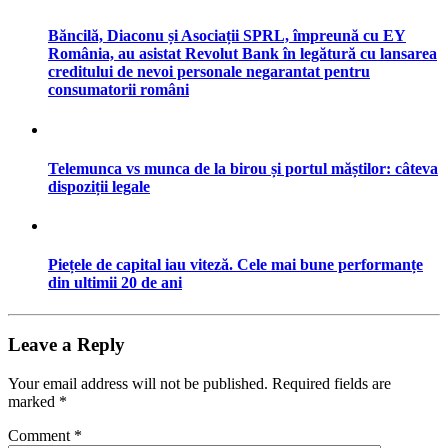
Băncilă, Diaconu și Asociații SPRL, împreună cu EY
România, au asistat Revolut Bank în legătură cu lansarea
creditului de nevoi personale negarantat pentru
consumatorii români
Telemunca vs munca de la birou și portul măștilor: câteva
dispoziții legale
Piețele de capital iau viteză. Cele mai bune performanțe
din ultimii 20 de ani
Leave a Reply
Your email address will not be published.
Required fields are
marked
*
Comment
*