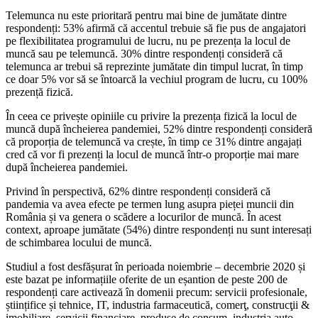
Telemunca nu este prioritară pentru mai bine de jumătate dintre
respondenți: 53% afirmă că accentul trebuie să fie pus de angajatori
pe flexibilitatea programului de lucru, nu pe prezența la locul de
muncă sau pe telemuncă. 30% dintre respondenți consideră că
telemunca ar trebui să reprezinte jumătate din timpul lucrat, în timp
ce doar 5% vor să se întoarcă la vechiul program de lucru, cu 100%
prezență fizică.
În ceea ce privește opiniile cu privire la prezența fizică la locul de
muncă după încheierea pandemiei, 52% dintre respondenți consideră
că proporția de telemuncă va crește, în timp ce 31% dintre angajați
cred că vor fi prezenți la locul de muncă într-o proporție mai mare
după încheierea pandemiei.
Privind în perspectivă, 62% dintre respondenți consideră că
pandemia va avea efecte pe termen lung asupra pieței muncii din
România și va genera o scădere a locurilor de muncă. În acest
context, aproape jumătate (54%) dintre respondenți nu sunt interesați
de schimbarea locului de muncă.
Studiul a fost desfășurat în perioada noiembrie – decembrie 2020 și
este bazat pe informațiile oferite de un eșantion de peste 200 de
respondenți care activează în domenii precum: servicii profesionale,
științifice și tehnice, IT, industria farmaceutică, comerţ, construcţii &
imobiliare, servicii financiare, produse de consum, industria auto,