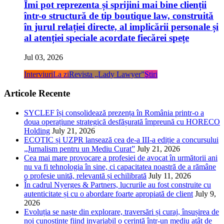
Îmi pot reprezenta și sprijini mai bine clienții
într-o structură de tip boutique law, construită
în jurul relației directe, al implicării personale și
al atenției speciale acordate fiecărei spețe
Jul 03, 2026
Interviuri
La zi
Revista „Lady Lawyer”
Ştiri
Articole Recente
SYCLEF își consolidează prezența în România printr-o a
doua operațiune strategică desfășurată împreună cu HORECO
Holding
July 21, 2026
ECOTIC și UZPR lansează cea de-a III-a ediție a concursului
„Jurnalism pentru un Mediu Curat”
July 21, 2026
Cea mai mare provocare a profesiei de avocat în următorii ani
nu va fi tehnologia în sine, ci capacitatea noastră de a rămâne
o profesie unită, relevantă și echilibrată
July 11, 2026
În cadrul Nyerges & Partners, lucrurile au fost construite cu
autenticitate și cu o abordare foarte apropiată de client
July 9,
2026
Evoluția se naște din explorare, traversări și curaj, însușirea de
noi cunoștințe fiind invariabil o cerință într-un mediu atât de