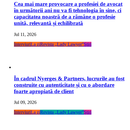
Cea mai mare provocare a profesiei de avocat
în următorii ani nu va fi tehnologia în sine, ci
capacitatea noastră de a rămâne o profesie
unită, relevantă și echilibrată
Jul 11, 2026
Interviuri
La zi
Revista „Lady Lawyer”
Ştiri
În cadrul Nyerges & Partners, lucrurile au fost
construite cu autenticitate și cu o abordare
foarte apropiată de client
Jul 09, 2026
Interviuri
La zi
Revista „Lady Lawyer”
Ştiri