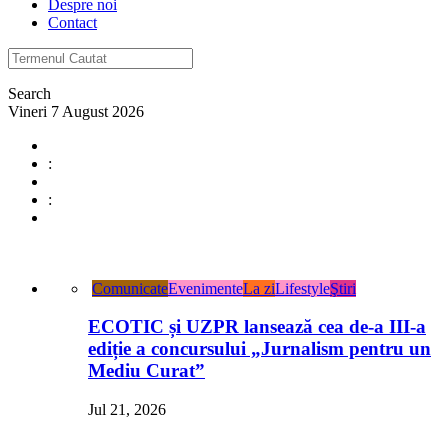
Despre noi
Contact
Search
Vineri 7 August 2026
:
:
Comunicate
Evenimente
La zi
Lifestyle
Ştiri
ECOTIC și UZPR lansează cea de-a III-a
ediție a concursului „Jurnalism pentru un
Mediu Curat”
Jul 21, 2026