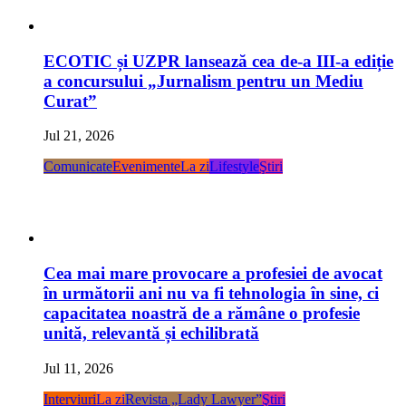
ECOTIC și UZPR lansează cea de-a III-a ediție
a concursului „Jurnalism pentru un Mediu
Curat”
Jul 21, 2026
Comunicate
Evenimente
La zi
Lifestyle
Ştiri
Cea mai mare provocare a profesiei de avocat
în următorii ani nu va fi tehnologia în sine, ci
capacitatea noastră de a rămâne o profesie
unită, relevantă și echilibrată
Jul 11, 2026
Interviuri
La zi
Revista „Lady Lawyer”
Ştiri