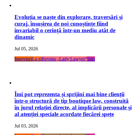
Evoluția se naște din explorare, traversări și
curaj, însușirea de noi cunoștințe fiind
invariabil o cerință într-un mediu atât de
dinamic
Jul 05, 2026
Interviuri
La zi
Revista „Lady Lawyer”
Ştiri
Îmi pot reprezenta și sprijini mai bine clienții
într-o structură de tip boutique law, construită
în jurul relației directe, al implicării personale și
al atenției speciale acordate fiecărei spețe
Jul 03, 2026