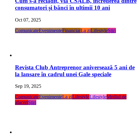
Cum s-a reclădit, via CSALB, încrederea dintre
consumatori și bănci în ultimii 10 ani
Oct 07, 2025
Comunicate
Evenimente
Financiar
La zi
Lifestyle
Ştiri
Revista Club Antreprenor aniversează 5 ani de
la lansare în cadrul unei Gale speciale
Sep 19, 2025
Comunicate
Evenimente
La zi
Lifestyle
Lifestyle
Mediul de
afaceri
Ştiri