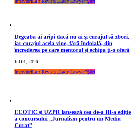
Interviuri
La zi
Revista „Lady Lawyer”
Ştiri
Degeaba ai aripi dacă nu ai și curajul să zbori,
iar curajul acela vine, fără îndoială, din
încrederea pe care mentorul și echipa ți-o oferă
Jul 01, 2026
Interviuri
La zi
Revista „Lady Lawyer”
Ştiri
ECOTIC și UZPR lansează cea de-a III-a ediție
a concursului „Jurnalism pentru un Mediu
Curat”