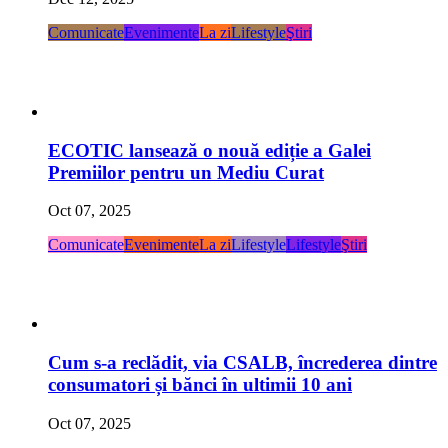
Comunicate
Evenimente
La zi
Lifestyle
Ştiri
ECOTIC lansează o nouă ediție a Galei
Premiilor pentru un Mediu Curat
Oct 07, 2025
Comunicate
Evenimente
La zi
Lifestyle
Lifestyle
Ştiri
Cum s-a reclădit, via CSALB, încrederea dintre
consumatori și bănci în ultimii 10 ani
Oct 07, 2025