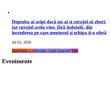
Degeaba ai aripi dacă nu ai și curajul să zbori,
iar curajul acela vine, fără îndoială, din
încrederea pe care mentorul și echipa ți-o oferă
Jul 01, 2026
Interviuri
La zi
Revista „Lady Lawyer”
Ştiri
Evenimente