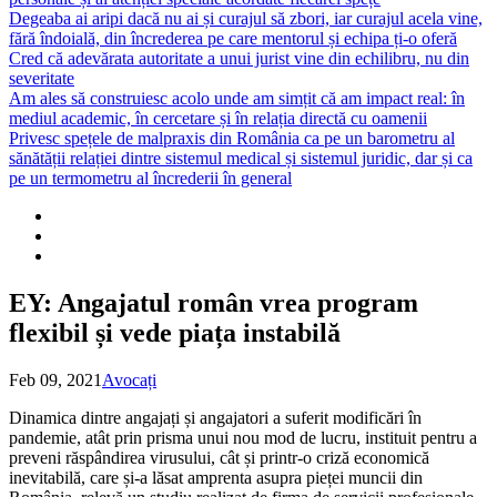
Degeaba ai aripi dacă nu ai și curajul să zbori, iar curajul acela vine,
fără îndoială, din încrederea pe care mentorul și echipa ți-o oferă
Cred că adevărata autoritate a unui jurist vine din echilibru, nu din
severitate
Am ales să construiesc acolo unde am simțit că am impact real: în
mediul academic, în cercetare și în relația directă cu oamenii
Privesc spețele de malpraxis din România ca pe un barometru al
sănătății relației dintre sistemul medical și sistemul juridic, dar și ca
pe un termometru al încrederii în general
EY: Angajatul român vrea program
flexibil și vede piața instabilă
Feb 09, 2021
Avocați
Dinamica dintre angajați și angajatori a suferit modificări în
pandemie, atât prin prisma unui nou mod de lucru, instituit pentru a
preveni răspândirea virusului, cât și printr-o criză economică
inevitabilă, care și-a lăsat amprenta asupra pieței muncii din