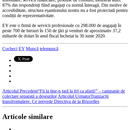
87% din respondenți fiind angajați cu normă întreagă. Din motive de
accesibilitate, structura eșantionului nostru nu a fost proiectată pentru
condiții de reprezentativitate.
EY este o firmă de servicii profesionale cu 298.000 de angajaţi în
peste 700 de birouri în 150 de ţări şi venituri de aproximativ 37,2
miliarde de dolari în anul fiscal încheiat la 30 iunie 2020.
Cocheci
EY
Muncă
telemuncă
Articolul Precedent
“Fii la tine-n țară la fel ca afară!” – campanie de
colectare separată a deșeurilor
Articolul Urmator
Tranzacții
transfrontaliere. Ce prevede Directiva de la Bruxelles
Articole similare