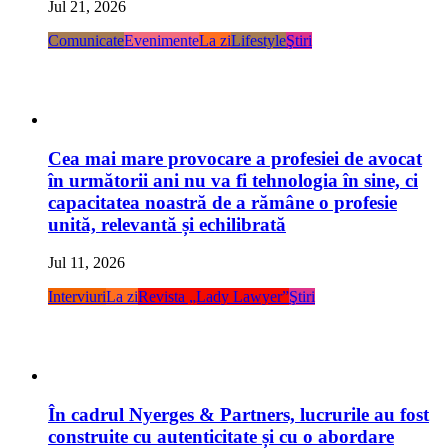
Jul 21, 2026
Comunicate
Evenimente
La zi
Lifestyle
Ştiri
Cea mai mare provocare a profesiei de avocat
în următorii ani nu va fi tehnologia în sine, ci
capacitatea noastră de a rămâne o profesie
unită, relevantă și echilibrată
Jul 11, 2026
Interviuri
La zi
Revista „Lady Lawyer”
Ştiri
În cadrul Nyerges & Partners, lucrurile au fost
construite cu autenticitate și cu o abordare