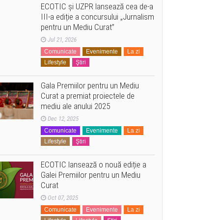
ECOTIC și UZPR lansează cea de-a
III-a ediție a concursului „Jurnalism
pentru un Mediu Curat”
Jul 21, 2026
Comunicate
Evenimente
La zi
Lifestyle
Ştiri
Gala Premiilor pentru un Mediu
Curat a premiat proiectele de
mediu ale anului 2025
Dec 12, 2025
Comunicate
Evenimente
La zi
Lifestyle
Ştiri
ECOTIC lansează o nouă ediție a
Galei Premiilor pentru un Mediu
Curat
Oct 07, 2025
Comunicate
Evenimente
La zi