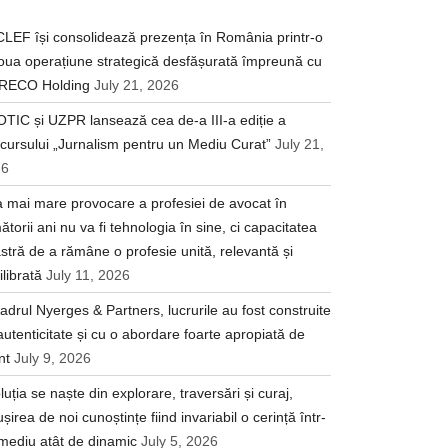
LEF își consolidează prezența în România printr-o
oua operațiune strategică desfășurată împreună cu
RECO Holding
July 21, 2026
TIC și UZPR lansează cea de-a III-a ediție a
cursului „Jurnalism pentru un Mediu Curat”
July 21,
26
 mai mare provocare a profesiei de avocat în
ătorii ani nu va fi tehnologia în sine, ci capacitatea
stră de a rămâne o profesie unită, relevantă și
ilibrată
July 11, 2026
cadrul Nyerges & Partners, lucrurile au fost construite
autenticitate și cu o abordare foarte apropiată de
nt
July 9, 2026
luția se naște din explorare, traversări și curaj,
ușirea de noi cunoștințe fiind invariabil o cerință într-
mediu atât de dinamic
July 5, 2026