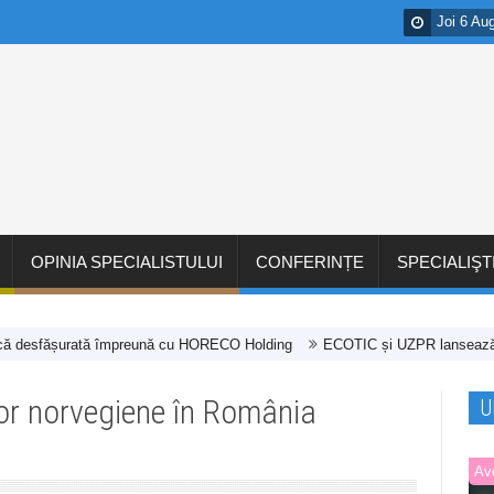
Joi 6 Au
OPINIA SPECIALISTULUI
CONFERINȚE
SPECIALIŞT
fășurată împreună cu HORECO Holding
ECOTIC și UZPR lansează cea de-a I
lor norvegiene în România
U
Av