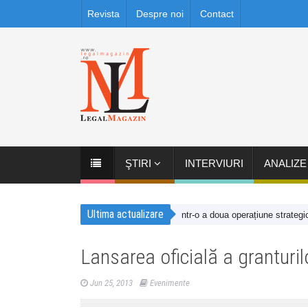
Revista
Despre noi
Contact
ŞTIRI
INTERVIURI
ANALIZE
Ultima actualizare
onsolidează prezența în România printr-o a doua operațiune strategică des
Lansarea oficială a granturi
Jun 25, 2013
Evenimente