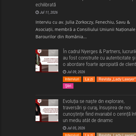
echilibrată
Jul 11, 2026
Interviu cu av. Julia Zorkoczy, Fenechiu, Savu &
Asociații, membră a Consiliului Uniunii Naționale
Barourilor din România...
În cadrul Nyerges & Partners, lucruril
au fost construite cu autenticitate și
o abordare foarte apropiată de client
Jul 09, 2026
Interviuri
La zi
Revista „Lady Lawyer”
Ştiri
Evoluția se naște din explorare,
traversări și curaj, însușirea de noi
cunoștințe fiind invariabil o cerință înt
un mediu atât de dinamic
Jul 05, 2026
Interviuri
La zi
Revista „Lady Lawyer”