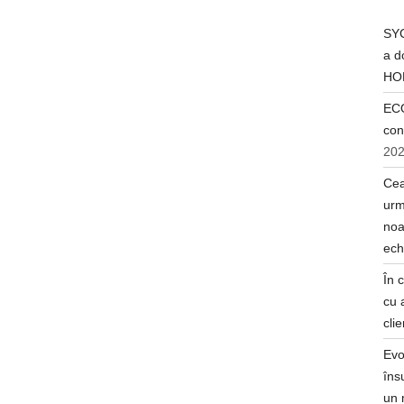
SYC
a d
HO
ECO
con
20
Cea
urm
noa
ech
În 
cu 
clie
Evo
îns
un 