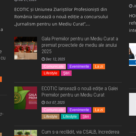
J
ECOTIC și Uniunea Ziariștilor Profesioniști din
HOR
România lansează o nouă ediție a concursului
ref
„Jurnalism pentru un Mediu Curat”,...
 a
int
Gala Premiilor pentru un Mediu Curat a
premiat proiectele de mediu ale anului
e
2025
 cu
Dec 12, 2025
Comunicate
Evenimente
La zi
Lifestyle
Ştiri
ECOTIC lansează o nouă ediție a Galei
Premiilor pentru un Mediu Curat
Oct 07, 2025
Comunicate
Evenimente
La zi
r-
Lifestyle
Lifestyle
Ştiri
Cum s-a reclădit, via CSALB, încrederea