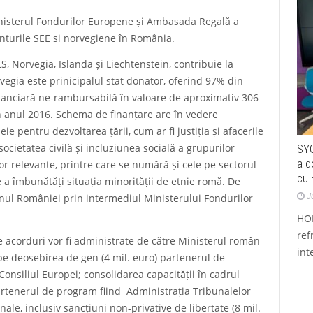
nisterul Fondurilor Europene și Ambasada Regală a
ranturile SEE si norvegiene în România.
S, Norvegia, Islanda și Liechtenstein, contribuie la
egia este prinicipalul stat donator, oferind 97% din
inanciară ne-rambursabilă în valoare de aproximativ 306
n anul 2016. Schema de finanțare are în vedere
ie pentru dezvoltarea țării, cum ar fi justiția și afacerile
societatea civilă și incluziunea socială a grupurilor
SYC
a d
 relevante, printre care se numără și cele pe sectorul
cu 
 de a îmbunătăți situația minorității de etnie romă. De
J
nul României prin intermediul Ministerului Fondurilor
HOR
ref
e acorduri vor fi administrate de către Ministerul român
int
 pe deosebirea de gen (4 mil. euro) partenerul de
Consiliul Europei; consolidarea capacității în cadrul
 partenerul de program fiind Administrația Tribunalelor
nale, inclusiv sancțiuni non-privative de libertate (8 mil.