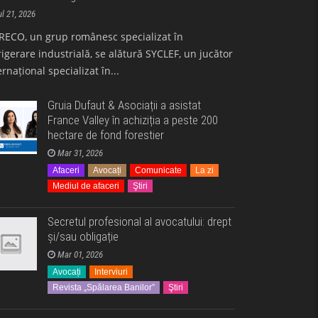
ul 21, 2026
ECO, un grup românesc specializat în
rigerare industrială, se alătură SYCLEF, un jucător
ernațional specializat în...
Gruia Dufaut & Asociații a asistat
France Valley în achiziția a peste 200
hectare de fond forestier
Mar 31, 2026
Afaceri
Avocați
Comunicate
La zi
Mediul de afaceri
Ştiri
Secretul profesional al avocatului: drept
și/sau obligație
Mar 01, 2026
Avocați
Interviuri
Revista „Spălarea Banilor”
Ştiri