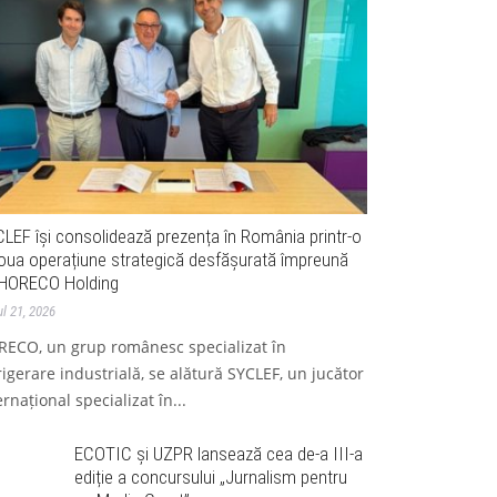
LEF își consolidează prezența în România printr-o
oua operațiune strategică desfășurată împreună
HORECO Holding
ul 21, 2026
ECO, un grup românesc specializat în
rigerare industrială, se alătură SYCLEF, un jucător
ernațional specializat în...
ECOTIC și UZPR lansează cea de-a III-a
ediție a concursului „Jurnalism pentru