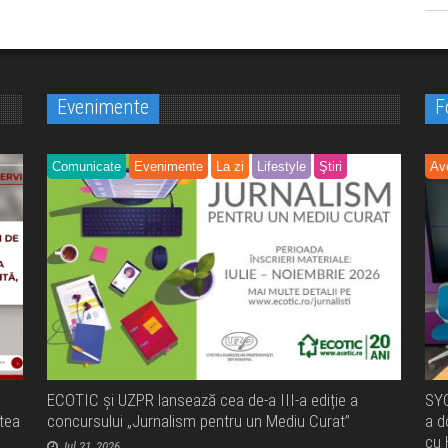
Evenimente
F
Comunicate
Evenimente
La zi
Lifestyle
Ştiri
Av
ECOTIC și UZPR lansează cea de-a III-a ediție a
SYC
atea
concursului „Jurnalism pentru un Mediu Curat”
a d
cu 
Jul 21, 2026