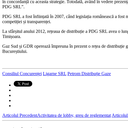
în concordanță cu aceasta strategie. Totodată, având în vedere prezen
PDG SRL”.
PDG SRL a fost înființată în 2007, când legislația românească a fost mod
competiției și transparenței.
La sfârșitul anului 2012, rețeaua de distribuție a PDG SRL avea o lungi
Timișoara.
Gaz Sud și GDR operează împreuna în prezent o rețea de distribuție gaz
Bucureștiului.
Consiliul Concurenței
Ligarne SRL
Petrom Distribuție Gaze
Articolul Precedent
Activitatea de lobby, greu de reglementat
Articolu