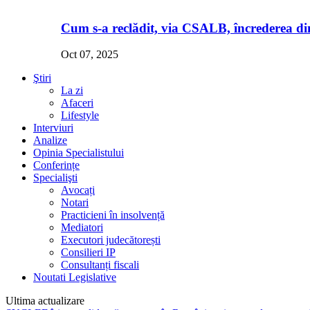
Cum s-a reclădit, via CSALB, încrederea din
Oct 07, 2025
Ştiri
La zi
Afaceri
Lifestyle
Interviuri
Analize
Opinia Specialistului
Conferințe
Specialişti
Avocați
Notari
Practicieni în insolvență
Mediatori
Executori judecătorești
Consilieri IP
Consultanți fiscali
Noutati Legislative
Ultima actualizare