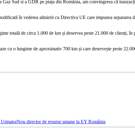
ța Gaz Sud si a GDR pe piața din România, am convingerea că tranzacția
ificată în vederea alinierii cu Directiva UE care impunea separarea distr
me totală de circa 1.000 de km și deservea peste 21.000 de clienți, în pr
e cu o lungime de aproximativ 700 km și care deservește peste 22.000 de
l Urmator
Nou director de resurse umane la EY România