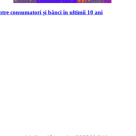
Comunicate
Evenimente
Financiar
La zi
Lifestyle
Ştiri
tre consumatori și bănci în ultimii 10 ani