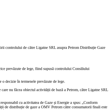
irii controlului de către Ligatne SRL asupra Petrom Distribuție Gaze
ce prevăzute de lege, fiind supusă controlului Consiliului
e o decizie în termenele prevăzute de lege.
are nu făcea obiectul activității de bază a Petrom, către Ligatne SRL
responsabil cu activitatea de Gaze și Energie a spus: „Conform
tății de distribuție de gaze a OMV Petrom către consumatorii finali este