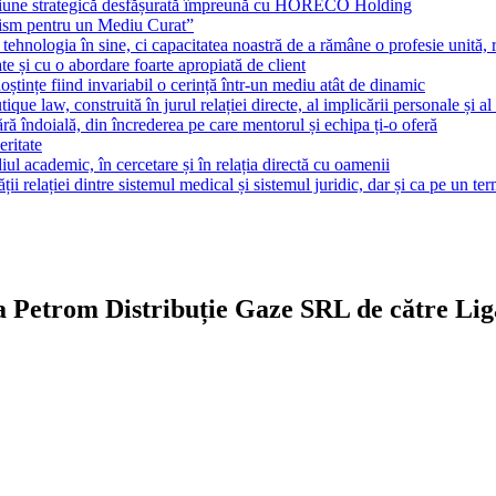
țiune strategică desfășurată împreună cu HORECO Holding
lism pentru un Mediu Curat”
ehnologia în sine, ci capacitatea noastră de a rămâne o profesie unită, r
te și cu o abordare foarte apropiată de client
noștințe fiind invariabil o cerință într-un mediu atât de dinamic
tique law, construită în jurul relației directe, al implicării personale și al
fără îndoială, din încrederea pe care mentorul și echipa ți-o oferă
eritate
l academic, în cercetare și în relația directă cu oamenii
 relației dintre sistemul medical și sistemul juridic, dar și ca pe un te
ea Petrom Distribuție Gaze SRL de către Li