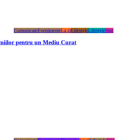
Comunicate
Evenimente
La zi
Lifestyle
Lifestyle
Ştiri
miilor pentru un Mediu Curat