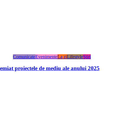
Comunicate
Evenimente
La zi
Lifestyle
Ştiri
miat proiectele de mediu ale anului 2025