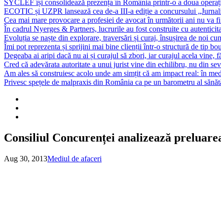
SYCLEF își consolidează prezența în România printr-o a doua opera
ECOTIC și UZPR lansează cea de-a III-a ediție a concursului „Jurna
Cea mai mare provocare a profesiei de avocat în următorii ani nu va fi t
În cadrul Nyerges & Partners, lucrurile au fost construite cu autenticita
Evoluția se naște din explorare, traversări și curaj, însușirea de noi cu
Îmi pot reprezenta și sprijini mai bine clienții într-o structură de tip bou
Degeaba ai aripi dacă nu ai și curajul să zbori, iar curajul acela vine, 
Cred că adevărata autoritate a unui jurist vine din echilibru, nu din sev
Am ales să construiesc acolo unde am simțit că am impact real: în mediu
Privesc spețele de malpraxis din România ca pe un barometru al sănătății
Consiliul Concurenței analizează preluar
Aug 30, 2013
Mediul de afaceri