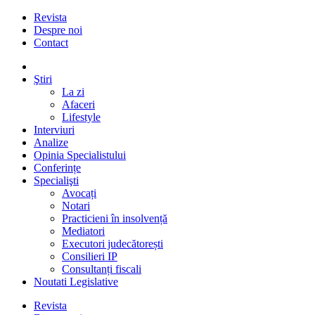
Revista
Despre noi
Contact
Ştiri
La zi
Afaceri
Lifestyle
Interviuri
Analize
Opinia Specialistului
Conferințe
Specialişti
Avocați
Notari
Practicieni în insolvență
Mediatori
Executori judecătorești
Consilieri IP
Consultanți fiscali
Noutati Legislative
Revista