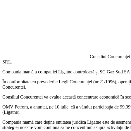
Consiliul Concurenței 
SRL.
Compania mamă a companiei Ligatne controlează și SC Gaz Sud SA 
În conformitate cu prevederile Legii Concurenței (nr.21/1996), operaț
Concurenței.
Consiliul Concurenței va evalua această concentrare economică în scopu
OMV Petrom, a anunțat, pe 10 iulie, că a vândut participația de 99,9
(Ligatne).
Compania mamă care deține entitatea juridica Ligatne este de asemen
strategiei noastre vom continua să ne concentrăm asupra activității de f