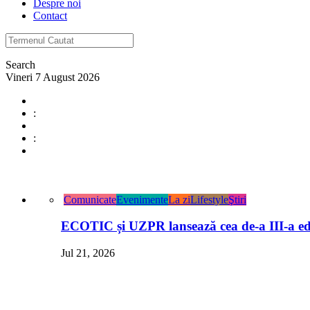
Despre noi
Contact
Search
Vineri 7 August 2026
:
:
Comunicate
Evenimente
La zi
Lifestyle
Ştiri
ECOTIC și UZPR lansează cea de-a III-a ed
Jul 21, 2026