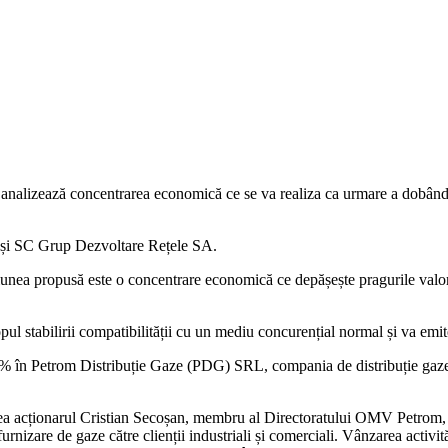
analizează concentrarea economică ce se va realiza ca urmare a dobând
și SC Grup Dezvoltare Rețele SA.
iunea propusă este o concentrare economică ce depășește pragurile valori
l stabilirii compatibilității cu un mediu concurențial normal și va emit
9% în Petrom Distribuție Gaze (PDG) SRL, compania de distribuție gaze c
ea acționarul Cristian Secoșan, membru al Directoratului OMV Petrom, 
urnizare de gaze către clienții industriali și comerciali. Vânzarea activi