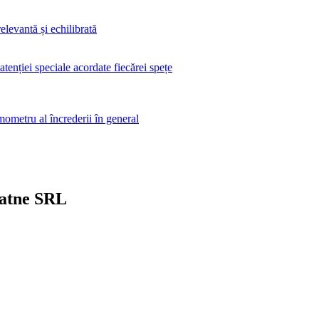
elevantă și echilibrată
 atenției speciale acordate fiecărei spețe
rmometru al încrederii în general
gatne SRL