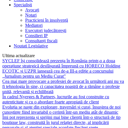
Specialişti
Avocați
Notari
Practicieni în insolvență
Mediatori
Executori judecătorești
Consilieri IP
Consultanți fiscali
Noutati Legislative
Ultima actualizare
SYCLEF își consolidează prezența în România printr-o a doua
operațiune strategică desfășurată împreună cu HORECO Holding
ECOTIC și UZPR lansează cea de-a III-a ediție a concursului
„Jurnalism pentru un Mediu Curat”
Cea mai mare provocare a profesiei de avocat în următorii ani nu va
fi tehnologia în sine, ci capacitatea noastră de a rămâne o profesie
unită, relevantă și echilibrată
În cadrul Nyerges & Partners, lucrurile au fost construite cu
autenticitate și cu o abordare foarte apropiată de client
Evoluția se naște din explorare, traversări și curaj, însușirea de noi
cunoștințe fiind invariabil o cerință într-un mediu atât de dinamic
Îmi pot reprezenta și sprijini mai bine clienții într-o structură de tip
boutique law, construită în jurul relației directe, al implicării
personale și al atenției speciale acordate fiecărei spețe