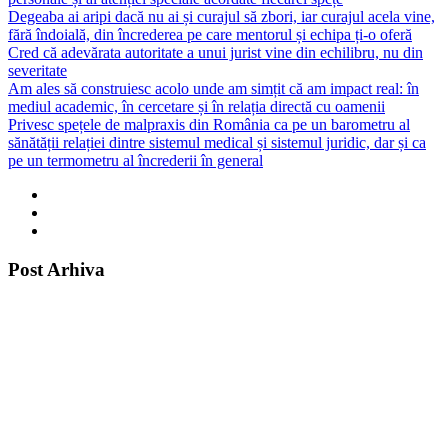
Degeaba ai aripi dacă nu ai și curajul să zbori, iar curajul acela vine,
fără îndoială, din încrederea pe care mentorul și echipa ți-o oferă
Cred că adevărata autoritate a unui jurist vine din echilibru, nu din
severitate
Am ales să construiesc acolo unde am simțit că am impact real: în
mediul academic, în cercetare și în relația directă cu oamenii
Privesc spețele de malpraxis din România ca pe un barometru al
sănătății relației dintre sistemul medical și sistemul juridic, dar și ca
pe un termometru al încrederii în general
Post Arhiva