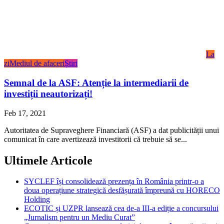
La
zi
Mediul de afaceri
Ştiri
Semnal de la ASF: Atenție la intermediarii de
investiții neautorizați!
Feb 17, 2021
Autoritatea de Supraveghere Financiară (ASF) a dat publicității unui
comunicat în care avertizează investitorii că trebuie să se...
Ultimele Articole
SYCLEF își consolidează prezența în România printr-o a
doua operațiune strategică desfășurată împreună cu HORECO
Holding
ECOTIC și UZPR lansează cea de-a III-a ediție a concursului
„Jurnalism pentru un Mediu Curat”