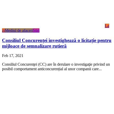
La
zi
Mediul de afaceri
Ştiri
Consiliul Concurenței investighează o licitație pentru
mijloace de semnalizare rutieră
Feb 17, 2021
Consiliul Concurenţei (CC) are în derulare o investigaţie privind un
posibil comportament anticoncurențial al unor companii care...