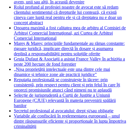
avem, unii sau alții, în această devenire
Rolul profund al profesiei noastre de avocat este să redam
clientului sentimentul că drepturile lui contează, că există
cineva care luptă real pentru ele și că dreptatea nu e doar un
concept abstract
Onoarea maximă a fost calitatea mea de arbitru al Comisiei de
Arbitraj Comercial Internaţional, azi Curtea de Arbitraj
Comercial Internațional
Mareș & Mareș: principiile fundamentale au rămas constante:
rigoare juridică, implicare directă în dosare și asumarea
deplină a responsabilității pentru soluțiile oferite
Gruia Dufaut & Asociații a asistat France Valley în achiziția a
peste 200 hectare de fond forestier
„Nișa proprietății intelectuale este una dintre cele mai
dinamice și tehnice zone ale practicii juridice”
Reputația profesională se construiește în tăcere: prin
consistență, prin respect pentru client și prin felul în care îți
onorezi promisiunile atunci când nimeni nu te aplaudă
Selecție de jurisprudență a Curții de Justiție a Uniunii
Europene (CJUE) relevantă în materia prevenirii spălării
banilor
Secretul profesional al avocatului: drept și/sau obligație
Variabile ale confiscării în reglementarea europeană – unul
dintre răspunsurile eficiente și proporționale în lupta împotriva
criminalității