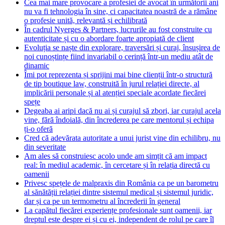
Cea mai mare provocare a profesiei de avocat în următorii ani
nu va fi tehnologia în sine, ci capacitatea noastră de a rămâne
o profesie unită, relevantă și echilibrată
În cadrul Nyerges & Partners, lucrurile au fost construite cu
autenticitate și cu o abordare foarte apropiată de client
Evoluția se naște din explorare, traversări și curaj, însușirea de
noi cunoștințe fiind invariabil o cerință într-un mediu atât de
dinamic
Îmi pot reprezenta și sprijini mai bine clienții într-o structură
de tip boutique law, construită în jurul relației directe, al
implicării personale și al atenției speciale acordate fiecărei
spețe
Degeaba ai aripi dacă nu ai și curajul să zbori, iar curajul acela
vine, fără îndoială, din încrederea pe care mentorul și echipa
ți-o oferă
Cred că adevărata autoritate a unui jurist vine din echilibru, nu
din severitate
Am ales să construiesc acolo unde am simțit că am impact
real: în mediul academic, în cercetare și în relația directă cu
oamenii
Privesc spețele de malpraxis din România ca pe un barometru
al sănătății relației dintre sistemul medical și sistemul juridic,
dar și ca pe un termometru al încrederii în general
La capătul fiecărei experiențe profesionale sunt oamenii, iar
dreptul este despre ei și cu ei, independent de rolul pe care îl