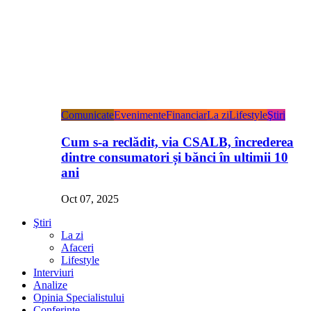
Comunicate
Evenimente
Financiar
La zi
Lifestyle
Ştiri
Cum s-a reclădit, via CSALB, încrederea
dintre consumatori și bănci în ultimii 10
ani
Oct 07, 2025
Ştiri
La zi
Afaceri
Lifestyle
Interviuri
Analize
Opinia Specialistului
Conferințe