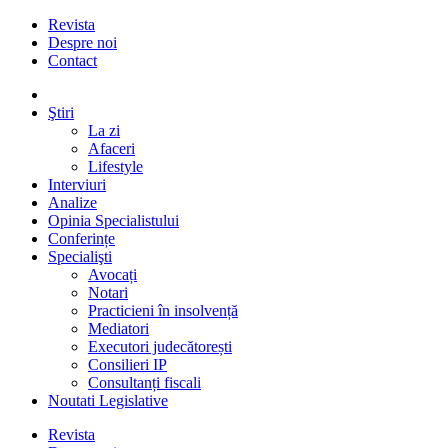
Revista
Despre noi
Contact
Ştiri
La zi
Afaceri
Lifestyle
Interviuri
Analize
Opinia Specialistului
Conferințe
Specialişti
Avocați
Notari
Practicieni în insolvență
Mediatori
Executori judecătorești
Consilieri IP
Consultanți fiscali
Noutati Legislative
Revista