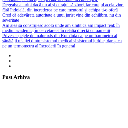
Degeaba ai aripi dacă nu ai și curajul să zbori, iar curajul acela vine,
fără îndoială, din încrederea pe care mentorul și echipa ți-o oferă
Cred că adevărata autoritate a unui jurist vine din echilibru, nu din
severitate
Am ales să construiesc acolo unde am simțit că am impact real: în
mediul academic, în cercetare și în relația directă cu oamenii
Privesc spețele de malpraxis din România ca pe un barometru al
sănătății relației dintre sistemul medical și sistemul juridic, dar și ca
pe un termometru al încrederii în general
Post Arhiva