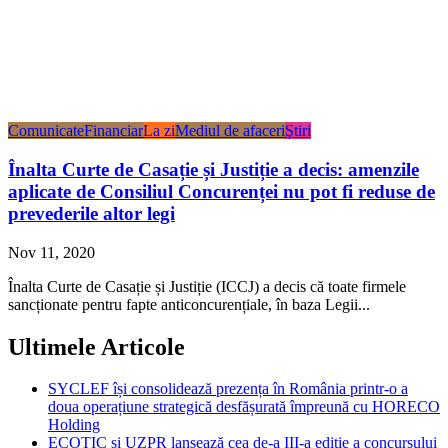
Comunicate
Financiar
La zi
Mediul de afaceri
Ştiri
Înalta Curte de Casație și Justiție a decis: amenzile
aplicate de Consiliul Concurenței nu pot fi reduse de
prevederile altor legi
Nov 11, 2020
Înalta Curte de Casație și Justiție (ICCJ) a decis că toate firmele
sancționate pentru fapte anticoncurențiale, în baza Legii...
Ultimele Articole
SYCLEF își consolidează prezența în România printr-o a
doua operațiune strategică desfășurată împreună cu HORECO
Holding
ECOTIC și UZPR lansează cea de-a III-a ediție a concursului