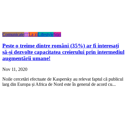
Comunicate
IT
La zi
Lifestyle
Ştiri
Peste o treime dintre români (35%) ar fi interesați
să-și dezvolte capacitatea creierului prin intermediul
augmentării umane!
Nov 11, 2020
Noile cercetări efectuate de Kaspersky au relevat faptul că publicul
larg din Europa și Africa de Nord este în general de acord cu...