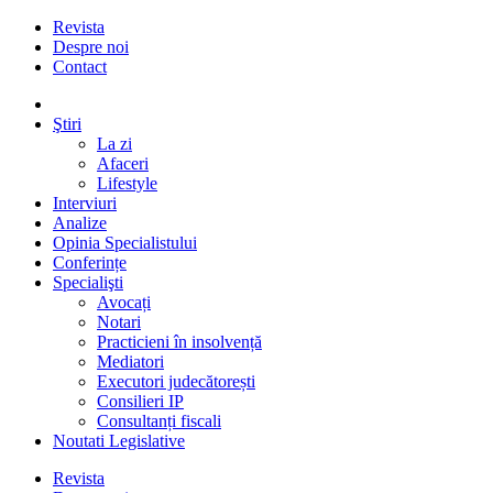
Revista
Despre noi
Contact
Ştiri
La zi
Afaceri
Lifestyle
Interviuri
Analize
Opinia Specialistului
Conferințe
Specialişti
Avocați
Notari
Practicieni în insolvență
Mediatori
Executori judecătorești
Consilieri IP
Consultanți fiscali
Noutati Legislative
Revista