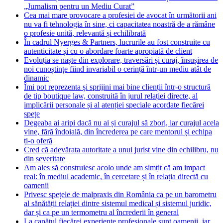
„Jurnalism pentru un Mediu Curat”
Cea mai mare provocare a profesiei de avocat în următorii ani
nu va fi tehnologia în sine, ci capacitatea noastră de a rămâne
o profesie unită, relevantă și echilibrată
În cadrul Nyerges & Partners, lucrurile au fost construite cu
autenticitate și cu o abordare foarte apropiată de client
Evoluția se naște din explorare, traversări și curaj, însușirea de
noi cunoștințe fiind invariabil o cerință într-un mediu atât de
dinamic
Îmi pot reprezenta și sprijini mai bine clienții într-o structură
de tip boutique law, construită în jurul relației directe, al
implicării personale și al atenției speciale acordate fiecărei
spețe
Degeaba ai aripi dacă nu ai și curajul să zbori, iar curajul acela
vine, fără îndoială, din încrederea pe care mentorul și echipa
ți-o oferă
Cred că adevărata autoritate a unui jurist vine din echilibru, nu
din severitate
Am ales să construiesc acolo unde am simțit că am impact
real: în mediul academic, în cercetare și în relația directă cu
oamenii
Privesc spețele de malpraxis din România ca pe un barometru
al sănătății relației dintre sistemul medical și sistemul juridic,
dar și ca pe un termometru al încrederii în general
La capătul fiecărei experiențe profesionale sunt oamenii, iar