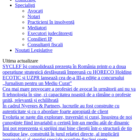
Specialişti
Avocați
Notari
Practicieni în insolvență
Mediatori
Executori judecătorești
Consilieri IP
Consultanți fiscali
Noutati Legislative
Ultima actualizare
SYCLEF își consolidează prezența în România printr-o a doua
operațiune strategică desfășurată împreună cu HORECO Holding
ECOTIC și UZPR lansează cea de-a III-a ediție a concursului
„Jurnalism pentru un Mediu Curat”
Cea mai mare provocare a profesiei de avocat în următorii ani nu va
fi tehnologia în sine, ci capacitatea noastră de a rămâne o profesie
unită, relevantă și echilibrată
În cadrul Nyerges & Partners, lucrurile au fost construite cu
autenticitate și cu o abordare foarte apropiată de client
Evoluția se naște din explorare, traversări și curaj, însușirea de noi
cunoștințe fiind invariabil o cerință într-un mediu atât de dinamic
Îmi pot reprezenta și sprijini mai bine clienții într-o structură de tip
boutique law, construită în jurul relației directe, al implicării
personale și al atenției speciale acordate fiecărei spețe