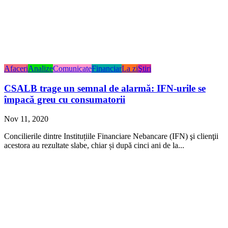
Afaceri
Analize
Comunicate
Financiar
La zi
Ştiri
CSALB trage un semnal de alarmă: IFN-urile se
împacă greu cu consumatorii
Nov 11, 2020
Concilierile dintre Instituțiile Financiare Nebancare (IFN) şi clienţii
acestora au rezultate slabe, chiar și după cinci ani de la...