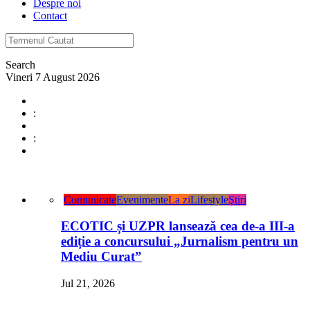
Despre noi
Contact
Search
Vineri 7 August 2026
:
:
Comunicate
Evenimente
La zi
Lifestyle
Ştiri
ECOTIC și UZPR lansează cea de-a III-a
ediție a concursului „Jurnalism pentru un
Mediu Curat”
Jul 21, 2026