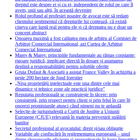
dreptul este despre ei și cu ei, independent de rolul pe care îl
avem, unii sau alții, în această devenire
Rolul profund al profesiei noastre de avocat este să redam
clientului sentimentul că drepturile lui contează, că există
cineva care luptă real pentru ele și că dreptatea nu e doar un
concept abstract
Onoarea maximă a fost calitatea mea de arbitru al Comisiei de
Arbitraj Comercial Internaţional, azi Curtea de Arbitraj
Comercial Internațional
Mareș & Mareș: principiile fundamentale au rămas constante:
rigoare juridică, implicare directă în dosare și asumarea
deplină a responsabilității pentru soluțiile oferite
Gruia Dufaut & Asociații a asistat France Valley în achiziția a
peste 200 hectare de fond forestier
„Nișa proprietății intelectuale este una dintre cele mai
dinamice și tehnice zone ale practicii juridice”
Reputația profesională se construiește în tăcere: prin
consistență, prin respect pentru client și prin felul în care îți
onorezi promisiunile atunci când nimeni nu te aplaudă
Selecție de jurisprudență a Curții de Justiție a Uniunii
Europene (CJUE) relevantă în materia prevenirii spălării
banilor
Secretul profesional al avocatului: drept și/sau obligație
Variabile ale confiscării în reglementarea europeană – unul
dintre răspunsurile eficiente și proporționale în lupta împotriva