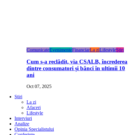
Comunicate
Evenimente
Financiar
La zi
Lifestyle
Ştiri
Cum s-a reclădit, via CSALB, încrederea
dintre consumatori și bănci în ultimii 10
ani
Oct 07, 2025
Ştiri
La zi
Afaceri
Lifestyle
Interviuri
Analize
Opinia Specialistului
Conferințe