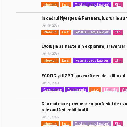
Interviuri
La zi
Revista „Lady Lawyer”
Ştiri
În cadrul Nyerges & Partners, lucrurile au
Jul 09, 2026
Interviuri
La zi
Revista „Lady Lawyer”
Ştiri
Evoluția se naște din explorare, traversări
Jul 05, 2026
Interviuri
La zi
Revista „Lady Lawyer”
Ştiri
ECOTIC și UZPR lansează cea de-a III-a ed
Jul 21, 2026
Comunicate
Evenimente
La zi
Lifestyle
Ştir
Cea mai mare provocare a profesiei de avoc
relevantă și echilibrată
Jul 11, 2026
Interviuri
La zi
Revista „Lady Lawyer”
Ştiri