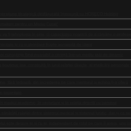
operațiune strategică desfășurată împreună cu HORECO Holding
urnalism pentru un Mediu Curat”
va fi tehnologia în sine, ci capacitatea noastră de a rămâne o profesie 
ticitate și cu o abordare foarte apropiată de client
noi cunoștințe fiind invariabil o cerință într-un mediu atât de dinamic
ip boutique law, construită în jurul relației directe, al implicării personale
vine, fără îndoială, din încrederea pe care mentorul și echipa ți-o oferă
in severitate
n mediul academic, în cercetare și în relația directă cu oamenii
ătății relației dintre sistemul medical și sistemul juridic, dar și ca p
ul este despre ei și cu ei, independent de rolul pe care îl avem, unii sa