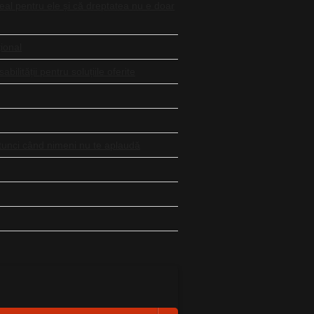
real pentru ele și că dreptatea nu e doar
ional
lității pentru soluțiile oferite
 atunci când nimeni nu te aplaudă