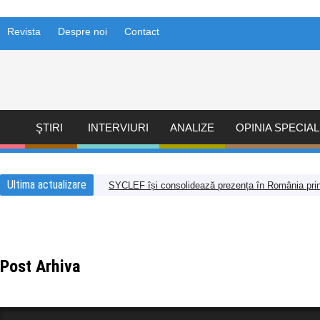
Revista
Despre noi
Contact
ŞTIRI
INTERVIURI
ANALIZE
OPINIA SPECIAL
Ultima actualizare
SYCLEF își consolidează prezența în România prin
Post Arhiva
Afaceri
Analize
Comunicate
Financiar
Mediul de afaceri
Ştiri