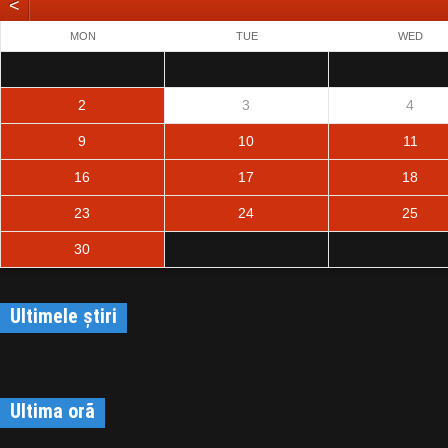
<
MON
TUE
WED
2
3
4
9
10
11
16
17
18
23
24
25
30
Ultimele știri
Ultima orã