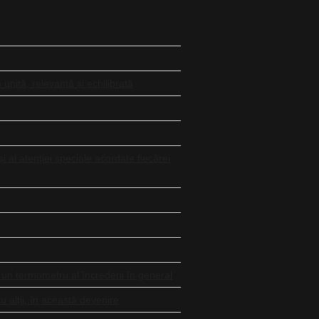
unită, relevantă și echilibrată
 și al atenției speciale acordate fiecărei
e un termometru al încrederii în general
u alții, în această devenire