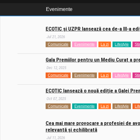
Evenimente
ECOTIC și UZPR lansează cea de-a III-a ed
Jul 21, 2026
Comunicate
Evenimente
La zi
Lifestyle
Ştir
Gala Premiilor pentru un Mediu Curat a pr
Dec 12, 2025
Comunicate
Evenimente
La zi
Lifestyle
Ştir
ECOTIC lansează o nouă ediție a Galei Pre
Oct 07, 2025
Comunicate
Evenimente
La zi
Lifestyle
Lif
Cea mai mare provocare a profesiei de avoc
relevantă și echilibrată
Jul 11, 2026