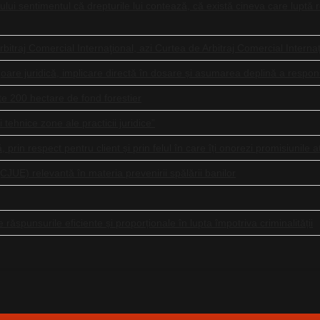
lui sentimentul că drepturile lui contează, că există cineva care luptă 
itraj Comercial Internaţional, azi Curtea de Arbitraj Comercial Internaț
e juridică, implicare directă în dosare și asumarea deplină a responsabi
ste 200 hectare de fond forestier
 tehnice zone ale practicii juridice”
 prin respect pentru client și prin felul în care îți onorezi promisiunile
(CJUE) relevantă în materia prevenirii spălării banilor
răspunsurile eficiente și proporționale în lupta împotriva criminalității