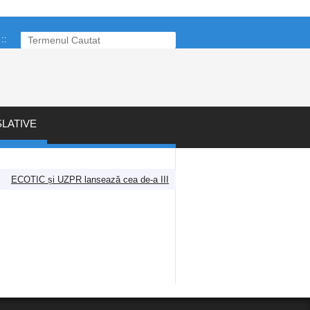
:
:
SLATIVE
ECOTIC și UZPR lansează cea de-a III-a ediție a concursului „Jurnalism p
Ştiri