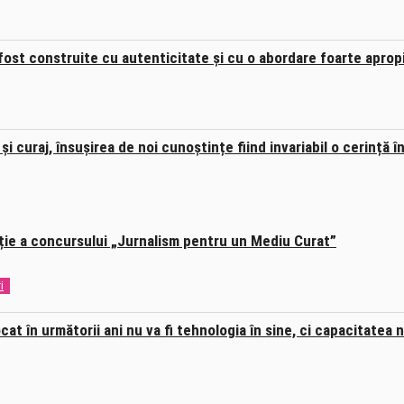
 fost construite cu autenticitate și cu o abordare foarte aprop
 și curaj, însușirea de noi cunoștințe fiind invariabil o cerință
iție a concursului „Jurnalism pentru un Mediu Curat”
i
at în următorii ani nu va fi tehnologia în sine, ci capacitatea 