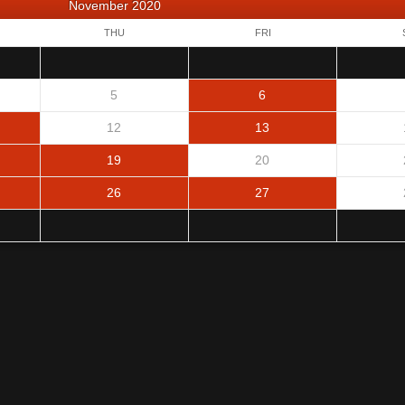
November 2020
THU
FRI
5
6
12
13
19
20
26
27