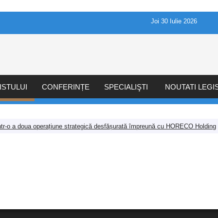
Joi 30 Iulie 2026
ISTULUI
CONFERINȚE
SPECIALIŞTI
NOUTATI LEGI
tr-o a doua operațiune strategică desfășurată împreună cu HORECO Holding
Afaceri
Comunicate
IT
La zi
Mediul de afaceri