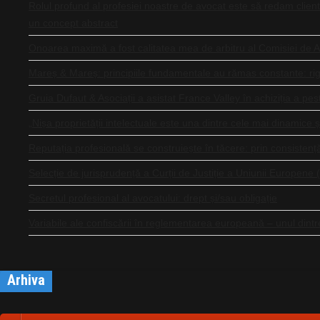
Rolul profund al profesiei noastre de avocat este să redam clientu
un concept abstract
Onoarea maximă a fost calitatea mea de arbitru al Comisiei de Arb
Mareș & Mareș: principiile fundamentale au rămas constante: rigoar
Gruia Dufaut & Asociații a asistat France Valley în achiziția a pe
„Nișa proprietății intelectuale este una dintre cele mai dinamice și
Reputația profesională se construiește în tăcere: prin consistență,
Selecție de jurisprudență a Curții de Justiție a Uniunii Europene 
Secretul profesional al avocatului: drept și/sau obligație
Variabile ale confiscării în reglementarea europeană – unul dintre 
Arhiva