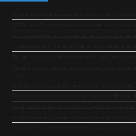
SYCLEF își consolidează prezența în România printr-o a doua 
ECOTIC și UZPR lansează cea de-a III-a ediție a concursului „J
Cea mai mare provocare a profesiei de avocat în următorii ani nu 
În cadrul Nyerges & Partners, lucrurile au fost construite cu auten
Evoluția se naște din explorare, traversări și curaj, însușirea de 
Îmi pot reprezenta și sprijini mai bine clienții într-o structură de t
spețe
Degeaba ai aripi dacă nu ai și curajul să zbori, iar curajul acela 
Cred că adevărata autoritate a unui jurist vine din echilibru, nu d
Am ales să construiesc acolo unde am simțit că am impact real: î
Privesc spețele de malpraxis din România ca pe un barometru al săn
La capătul fiecărei experiențe profesionale sunt oamenii, iar drept