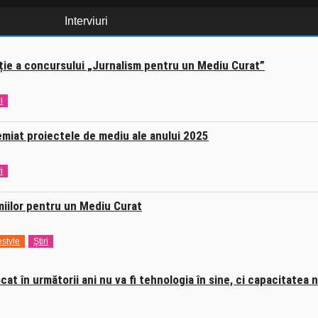
Interviuri
iție a concursului „Jurnalism pentru un Mediu Curat”
i
emiat proiectele de mediu ale anului 2025
i
miilor pentru un Mediu Curat
estyle
Ştiri
at în următorii ani nu va fi tehnologia în sine, ci capacitatea 