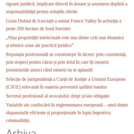
rigoare juridică, implicare directă în dosare și asumarea deplină a
responsabilității pentru soluțiile oferite
Gruia Dufaut & Asociații a asistat France Valley în achiziția a
peste 200 hectare de fond forestier
„Nișa proprietății intelectuale este una dintre cele mai dinamice
și tehnice zone ale practicii juridice”
Reputația profesională se construiește în tăcere: prin consistență,
prin respect pentru client și prin felul în care îți onorezi
promisiunile atunci când nimeni nu te aplaudă
Selecție de jurisprudență a Curții de Justiție a Uniunii Europene
(CJUE) relevantă în materia prevenirii spălării banilor
Secretul profesional al avocatului: drept și/sau obligație
Variabile ale confiscării în reglementarea europeană – unul dintre
răspunsurile eficiente și proporționale în lupta împotriva
criminalității
Arhiva