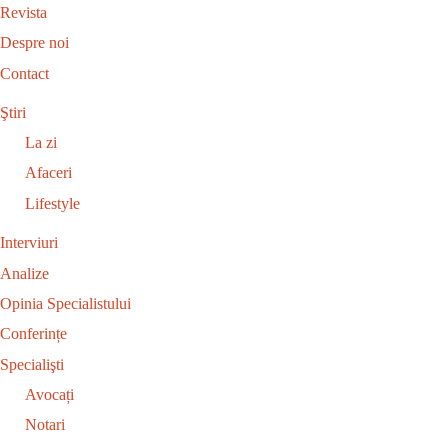
Revista
Despre noi
Contact
Ştiri
La zi
Afaceri
Lifestyle
Interviuri
Analize
Opinia Specialistului
Conferințe
Specialişti
Avocați
Notari