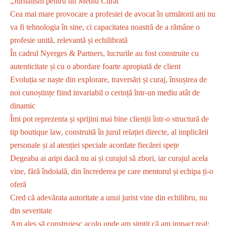
„Jurnalism pentru un Mediu Curat”
Cea mai mare provocare a profesiei de avocat în următorii ani nu
va fi tehnologia în sine, ci capacitatea noastră de a rămâne o
profesie unită, relevantă și echilibrată
În cadrul Nyerges & Partners, lucrurile au fost construite cu
autenticitate și cu o abordare foarte apropiată de client
Evoluția se naște din explorare, traversări și curaj, însușirea de
noi cunoștințe fiind invariabil o cerință într-un mediu atât de
dinamic
Îmi pot reprezenta și sprijini mai bine clienții într-o structură de
tip boutique law, construită în jurul relației directe, al implicării
personale și al atenției speciale acordate fiecărei spețe
Degeaba ai aripi dacă nu ai și curajul să zbori, iar curajul acela
vine, fără îndoială, din încrederea pe care mentorul și echipa ți-o
oferă
Cred că adevărata autoritate a unui jurist vine din echilibru, nu
din severitate
Am ales să construiesc acolo unde am simțit că am impact real: