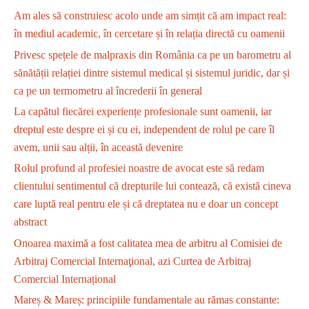
Am ales să construiesc acolo unde am simțit că am impact real:
în mediul academic, în cercetare și în relația directă cu oamenii
Privesc spețele de malpraxis din România ca pe un barometru al
sănătății relației dintre sistemul medical și sistemul juridic, dar și
ca pe un termometru al încrederii în general
La capătul fiecărei experiențe profesionale sunt oamenii, iar
dreptul este despre ei și cu ei, independent de rolul pe care îl
avem, unii sau alții, în această devenire
Rolul profund al profesiei noastre de avocat este să redam
clientului sentimentul că drepturile lui contează, că există cineva
care luptă real pentru ele și că dreptatea nu e doar un concept
abstract
Onoarea maximă a fost calitatea mea de arbitru al Comisiei de
Arbitraj Comercial Internaţional, azi Curtea de Arbitraj
Comercial Internațional
Mareș & Mareș: principiile fundamentale au rămas constante: