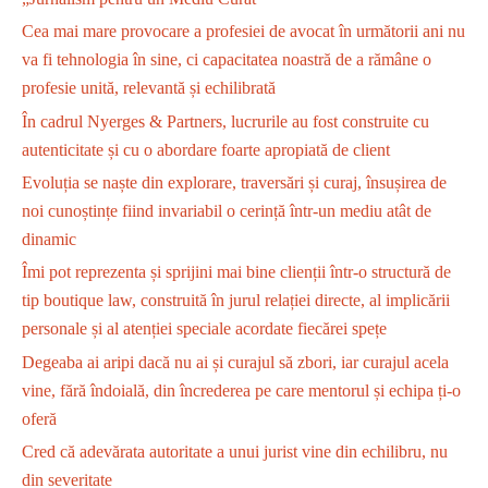
Cea mai mare provocare a profesiei de avocat în următorii ani nu
va fi tehnologia în sine, ci capacitatea noastră de a rămâne o
profesie unită, relevantă și echilibrată
În cadrul Nyerges & Partners, lucrurile au fost construite cu
autenticitate și cu o abordare foarte apropiată de client
Evoluția se naște din explorare, traversări și curaj, însușirea de
noi cunoștințe fiind invariabil o cerință într-un mediu atât de
dinamic
Îmi pot reprezenta și sprijini mai bine clienții într-o structură de
tip boutique law, construită în jurul relației directe, al implicării
personale și al atenției speciale acordate fiecărei spețe
Degeaba ai aripi dacă nu ai și curajul să zbori, iar curajul acela
vine, fără îndoială, din încrederea pe care mentorul și echipa ți-o
oferă
Cred că adevărata autoritate a unui jurist vine din echilibru, nu
din severitate