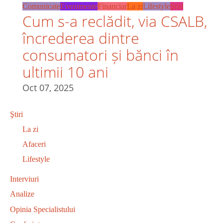
Comunicate
Evenimente
Financiar
La zi
Lifestyle
Ştiri
Cum s-a reclădit, via CSALB,
încrederea dintre
consumatori și bănci în
ultimii 10 ani
Oct 07, 2025
Ştiri
La zi
Afaceri
Lifestyle
Interviuri
Analize
Opinia Specialistului