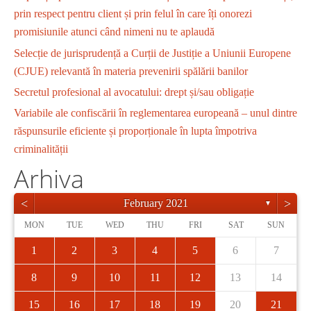
prin respect pentru client și prin felul în care îți onorezi
promisiunile atunci când nimeni nu te aplaudă
Selecție de jurisprudență a Curții de Justiție a Uniunii Europene
(CJUE) relevantă în materia prevenirii spălării banilor
Secretul profesional al avocatului: drept și/sau obligație
Variabile ale confiscării în reglementarea europeană – unul dintre
răspunsurile eficiente și proporționale în lupta împotriva
criminalității
Arhiva
<
>
February 2021
▼
MON
TUE
WED
THU
FRI
SAT
SUN
1
2
3
4
5
6
7
8
9
10
11
12
13
14
15
16
17
18
19
20
21