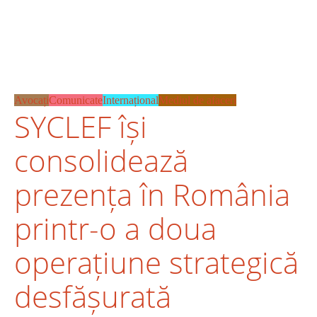
Avocați
Comunicate
Internațional
Mediul de afaceri
SYCLEF își
consolidează
prezența în România
printr-o a doua
operațiune strategică
desfășurată