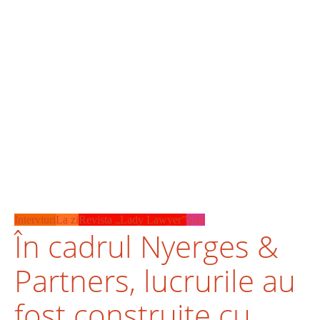
Interviuri
La zi
Revista „Lady Lawyer”
Ştiri
În cadrul Nyerges &
Partners, lucrurile au
fost construite cu