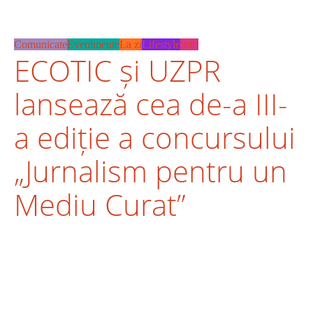
Comunicate
Evenimente
La zi
Lifestyle
Ştiri
ECOTIC și UZPR
lansează cea de-a III-
a ediție a concursului
„Jurnalism pentru un
Mediu Curat”