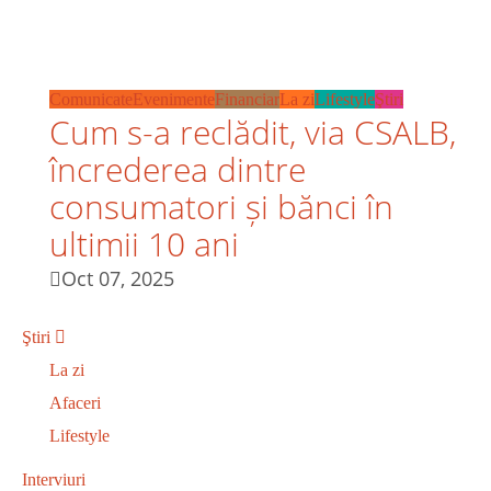
Comunicate
Evenimente
Financiar
La zi
Lifestyle
Ştiri
Cum s-a reclădit, via CSALB,
încrederea dintre
consumatori și bănci în
ultimii 10 ani
Oct 07, 2025
Ştiri
La zi
Afaceri
Lifestyle
Interviuri