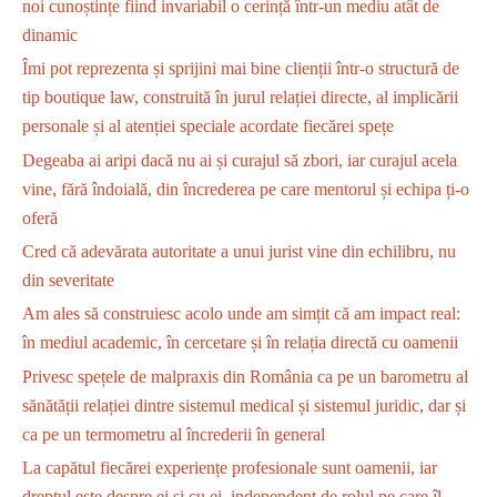
noi cunoștințe fiind invariabil o cerință într-un mediu atât de
dinamic
Îmi pot reprezenta și sprijini mai bine clienții într-o structură de
tip boutique law, construită în jurul relației directe, al implicării
personale și al atenției speciale acordate fiecărei spețe
Degeaba ai aripi dacă nu ai și curajul să zbori, iar curajul acela
vine, fără îndoială, din încrederea pe care mentorul și echipa ți-o
oferă
Cred că adevărata autoritate a unui jurist vine din echilibru, nu
din severitate
Am ales să construiesc acolo unde am simțit că am impact real:
în mediul academic, în cercetare și în relația directă cu oamenii
Privesc spețele de malpraxis din România ca pe un barometru al
sănătății relației dintre sistemul medical și sistemul juridic, dar și
ca pe un termometru al încrederii în general
La capătul fiecărei experiențe profesionale sunt oamenii, iar
dreptul este despre ei și cu ei, independent de rolul pe care îl