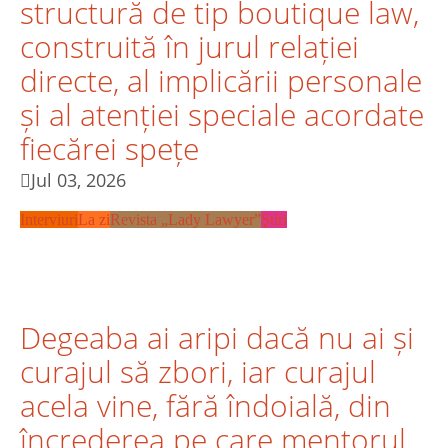
structură de tip boutique law,
construită în jurul relației
directe, al implicării personale
și al atenției speciale acordate
fiecărei spețe
Jul 03, 2026
Interviuri
La zi
Revista „Lady Lawyer”
Ştiri
Degeaba ai aripi dacă nu ai și
curajul să zbori, iar curajul
acela vine, fără îndoială, din
încrederea pe care mentorul