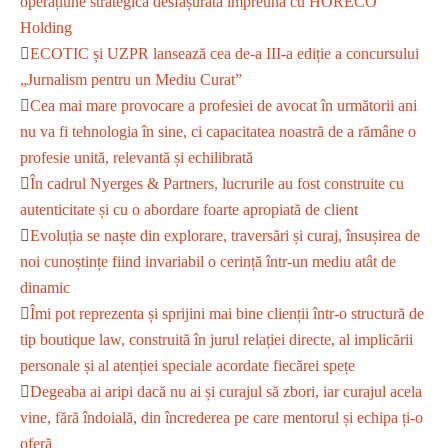
operațiune strategică desfășurată împreună cu HORECO
Holding
ECOTIC și UZPR lansează cea de-a III-a ediție a concursului
„Jurnalism pentru un Mediu Curat”
Cea mai mare provocare a profesiei de avocat în următorii ani
nu va fi tehnologia în sine, ci capacitatea noastră de a rămâne o
profesie unită, relevantă și echilibrată
În cadrul Nyerges & Partners, lucrurile au fost construite cu
autenticitate și cu o abordare foarte apropiată de client
Evoluția se naște din explorare, traversări și curaj, însușirea de
noi cunoștințe fiind invariabil o cerință într-un mediu atât de
dinamic
Îmi pot reprezenta și sprijini mai bine clienții într-o structură de
tip boutique law, construită în jurul relației directe, al implicării
personale și al atenției speciale acordate fiecărei spețe
Degeaba ai aripi dacă nu ai și curajul să zbori, iar curajul acela
vine, fără îndoială, din încrederea pe care mentorul și echipa ți-o
oferă