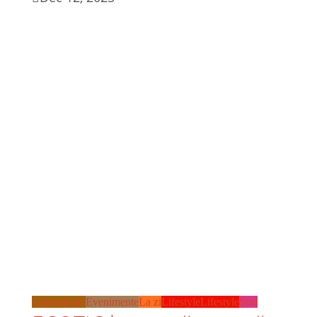
Comunicate
Evenimente
La zi
Lifestyle
Lifestyle
Ştiri