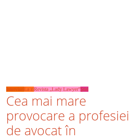
Interviuri
La zi
Revista „Lady Lawyer”
Ştiri
Cea mai mare
provocare a profesiei
de avocat în