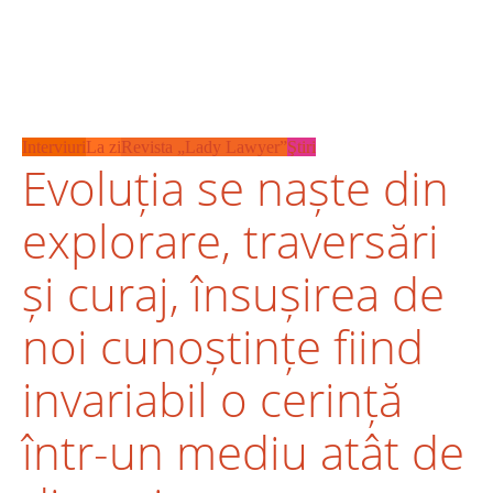
Interviuri
La zi
Revista „Lady Lawyer”
Ştiri
Evoluția se naște din
explorare, traversări
și curaj, însușirea de
noi cunoștințe fiind
invariabil o cerință
într-un mediu atât de