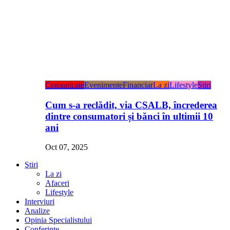
Comunicate
Evenimente
Financiar
La zi
Lifestyle
Ştiri
Cum s-a reclădit, via CSALB, încrederea
dintre consumatori și bănci în ultimii 10
ani
Oct 07, 2025
Ştiri
La zi
Afaceri
Lifestyle
Interviuri
Analize
Opinia Specialistului
Conferințe