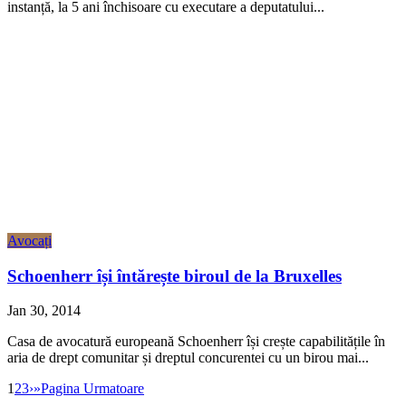
instanță, la 5 ani închisoare cu executare a deputatului...
Avocați
Schoenherr își întărește biroul de la Bruxelles
Jan 30, 2014
Casa de avocatură europeană Schoenherr își crește capabilitățile în
aria de drept comunitar și dreptul concurentei cu un birou mai...
1
2
3
›
»
Pagina Urmatoare