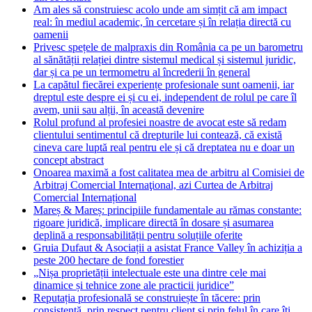
Am ales să construiesc acolo unde am simțit că am impact
real: în mediul academic, în cercetare și în relația directă cu
oamenii
Privesc spețele de malpraxis din România ca pe un barometru
al sănătății relației dintre sistemul medical și sistemul juridic,
dar și ca pe un termometru al încrederii în general
La capătul fiecărei experiențe profesionale sunt oamenii, iar
dreptul este despre ei și cu ei, independent de rolul pe care îl
avem, unii sau alții, în această devenire
Rolul profund al profesiei noastre de avocat este să redam
clientului sentimentul că drepturile lui contează, că există
cineva care luptă real pentru ele și că dreptatea nu e doar un
concept abstract
Onoarea maximă a fost calitatea mea de arbitru al Comisiei de
Arbitraj Comercial Internaţional, azi Curtea de Arbitraj
Comercial Internațional
Mareș & Mareș: principiile fundamentale au rămas constante:
rigoare juridică, implicare directă în dosare și asumarea
deplină a responsabilității pentru soluțiile oferite
Gruia Dufaut & Asociații a asistat France Valley în achiziția a
peste 200 hectare de fond forestier
„Nișa proprietății intelectuale este una dintre cele mai
dinamice și tehnice zone ale practicii juridice”
Reputația profesională se construiește în tăcere: prin
consistență, prin respect pentru client și prin felul în care îți