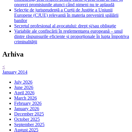
onorezi promisiunile atunci când nimeni nu te aplaudă
Selecție de jurisprudență a Curții de Justiție a Uniunii
Europene (CJUE) relevantă în materia prevenirii spălării
banilor
Secretul profesional al avocatului: drept și/sau obligație
Variabile ale confiscării în reglementarea europeană – unul
dintre răspunsurile eficiente și proporționale în lupta împotriva
criminalității
Arhiva
<
January 2014
July 2026
June 2026
April 2026
March 2026
February 2026
January 2026
December 2025
October 2025
September 2025
August 2025