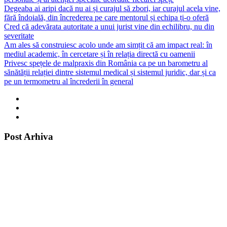
Degeaba ai aripi dacă nu ai și curajul să zbori, iar curajul acela vine,
fără îndoială, din încrederea pe care mentorul și echipa ți-o oferă
Cred că adevărata autoritate a unui jurist vine din echilibru, nu din
severitate
Am ales să construiesc acolo unde am simțit că am impact real: în
mediul academic, în cercetare și în relația directă cu oamenii
Privesc spețele de malpraxis din România ca pe un barometru al
sănătății relației dintre sistemul medical și sistemul juridic, dar și ca
pe un termometru al încrederii în general
Post Arhiva