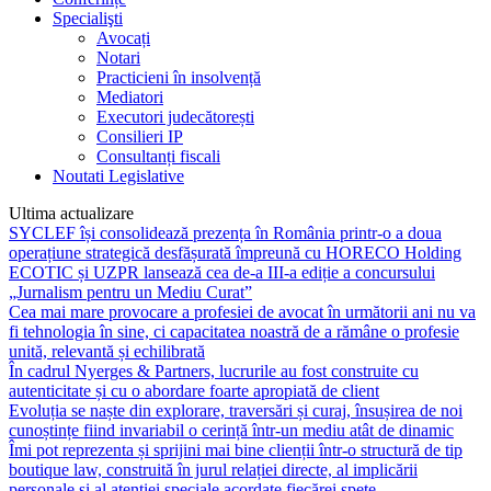
Specialişti
Avocați
Notari
Practicieni în insolvență
Mediatori
Executori judecătorești
Consilieri IP
Consultanți fiscali
Noutati Legislative
Ultima actualizare
SYCLEF își consolidează prezența în România printr-o a doua
operațiune strategică desfășurată împreună cu HORECO Holding
ECOTIC și UZPR lansează cea de-a III-a ediție a concursului
„Jurnalism pentru un Mediu Curat”
Cea mai mare provocare a profesiei de avocat în următorii ani nu va
fi tehnologia în sine, ci capacitatea noastră de a rămâne o profesie
unită, relevantă și echilibrată
În cadrul Nyerges & Partners, lucrurile au fost construite cu
autenticitate și cu o abordare foarte apropiată de client
Evoluția se naște din explorare, traversări și curaj, însușirea de noi
cunoștințe fiind invariabil o cerință într-un mediu atât de dinamic
Îmi pot reprezenta și sprijini mai bine clienții într-o structură de tip
boutique law, construită în jurul relației directe, al implicării
personale și al atenției speciale acordate fiecărei spețe