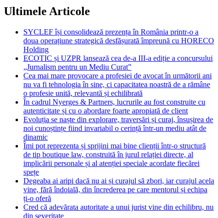
Ultimele Articole
SYCLEF își consolidează prezența în România printr-o a
doua operațiune strategică desfășurată împreună cu HORECO
Holding
ECOTIC și UZPR lansează cea de-a III-a ediție a concursului
„Jurnalism pentru un Mediu Curat”
Cea mai mare provocare a profesiei de avocat în următorii ani
nu va fi tehnologia în sine, ci capacitatea noastră de a rămâne
o profesie unită, relevantă și echilibrată
În cadrul Nyerges & Partners, lucrurile au fost construite cu
autenticitate și cu o abordare foarte apropiată de client
Evoluția se naște din explorare, traversări și curaj, însușirea de
noi cunoștințe fiind invariabil o cerință într-un mediu atât de
dinamic
Îmi pot reprezenta și sprijini mai bine clienții într-o structură
de tip boutique law, construită în jurul relației directe, al
implicării personale și al atenției speciale acordate fiecărei
spețe
Degeaba ai aripi dacă nu ai și curajul să zbori, iar curajul acela
vine, fără îndoială, din încrederea pe care mentorul și echipa
ți-o oferă
Cred că adevărata autoritate a unui jurist vine din echilibru, nu
din severitate