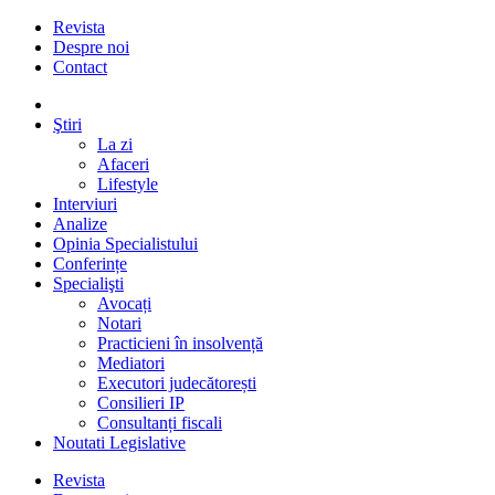
Revista
Despre noi
Contact
Ştiri
La zi
Afaceri
Lifestyle
Interviuri
Analize
Opinia Specialistului
Conferințe
Specialişti
Avocați
Notari
Practicieni în insolvență
Mediatori
Executori judecătorești
Consilieri IP
Consultanți fiscali
Noutati Legislative
Revista