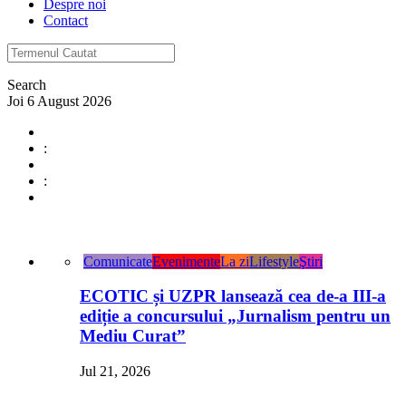
Despre noi
Contact
Search
Joi 6 August 2026
:
:
Comunicate
Evenimente
La zi
Lifestyle
Ştiri
ECOTIC și UZPR lansează cea de-a III-a
ediție a concursului „Jurnalism pentru un
Mediu Curat”
Jul 21, 2026