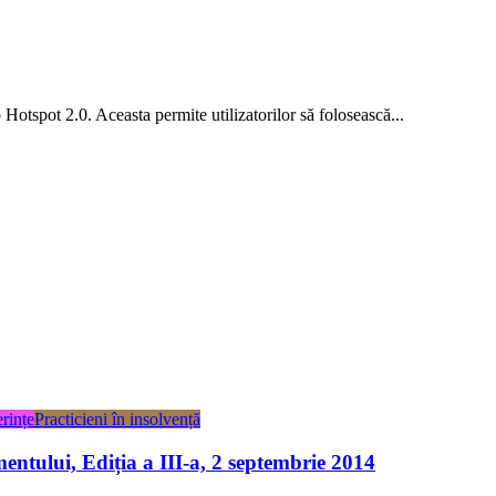
Hotspot 2.0. Aceasta permite utilizatorilor să folosească...
rințe
Practicieni în insolvență
ntului, Ediția a III-a, 2 septembrie 2014