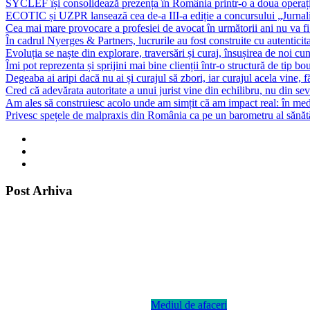
SYCLEF își consolidează prezența în România printr-o a doua opera
ECOTIC și UZPR lansează cea de-a III-a ediție a concursului „Jurna
Cea mai mare provocare a profesiei de avocat în următorii ani nu va fi t
În cadrul Nyerges & Partners, lucrurile au fost construite cu autenticita
Evoluția se naște din explorare, traversări și curaj, însușirea de noi cu
Îmi pot reprezenta și sprijini mai bine clienții într-o structură de tip bou
Degeaba ai aripi dacă nu ai și curajul să zbori, iar curajul acela vine, 
Cred că adevărata autoritate a unui jurist vine din echilibru, nu din sev
Am ales să construiesc acolo unde am simțit că am impact real: în mediu
Privesc spețele de malpraxis din România ca pe un barometru al sănătății
Post Arhiva
Mediul de afaceri