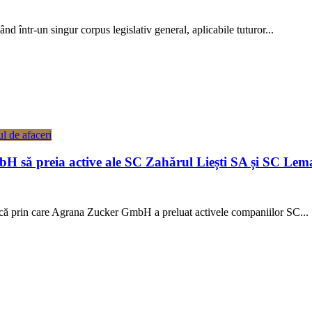
d într-un singur corpus legislativ general, aplicabile tuturor...
l de afaceri
H să preia active ale SC Zahărul Liești SA și SC Lema
ică prin care Agrana Zucker GmbH a preluat activele companiilor SC...