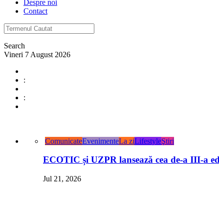
Despre noi
Contact
Search
Vineri 7 August 2026
:
:
Comunicate
Evenimente
La zi
Lifestyle
Ştiri
ECOTIC și UZPR lansează cea de-a III-a ed
Jul 21, 2026