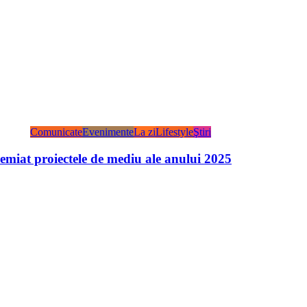
Comunicate
Evenimente
La zi
Lifestyle
Ştiri
miat proiectele de mediu ale anului 2025