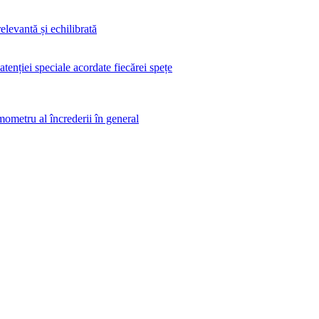
elevantă și echilibrată
 atenției speciale acordate fiecărei spețe
rmometru al încrederii în general