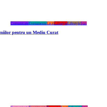
Comunicate
Evenimente
La zi
Lifestyle
Lifestyle
Ştiri
miilor pentru un Mediu Curat