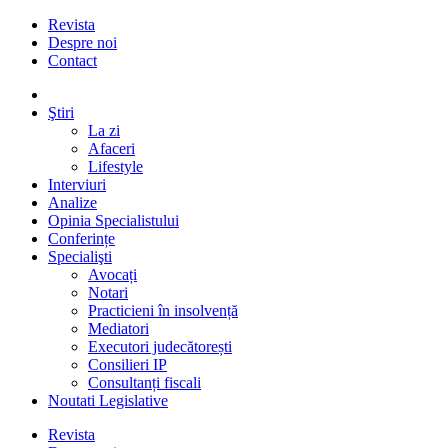
Revista
Despre noi
Contact
Ştiri
La zi
Afaceri
Lifestyle
Interviuri
Analize
Opinia Specialistului
Conferințe
Specialişti
Avocați
Notari
Practicieni în insolvență
Mediatori
Executori judecătorești
Consilieri IP
Consultanți fiscali
Noutati Legislative
Revista