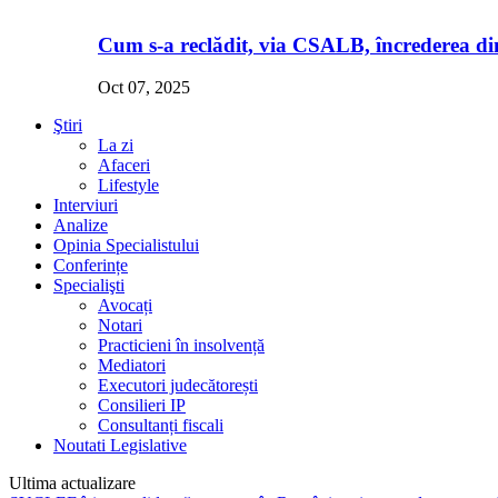
Cum s-a reclădit, via CSALB, încrederea din
Oct 07, 2025
Ştiri
La zi
Afaceri
Lifestyle
Interviuri
Analize
Opinia Specialistului
Conferințe
Specialişti
Avocați
Notari
Practicieni în insolvență
Mediatori
Executori judecătorești
Consilieri IP
Consultanți fiscali
Noutati Legislative
Ultima actualizare