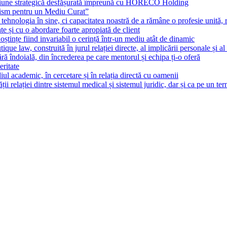
țiune strategică desfășurată împreună cu HORECO Holding
lism pentru un Mediu Curat”
ehnologia în sine, ci capacitatea noastră de a rămâne o profesie unită, r
te și cu o abordare foarte apropiată de client
noștințe fiind invariabil o cerință într-un mediu atât de dinamic
tique law, construită în jurul relației directe, al implicării personale și al
fără îndoială, din încrederea pe care mentorul și echipa ți-o oferă
eritate
l academic, în cercetare și în relația directă cu oamenii
 relației dintre sistemul medical și sistemul juridic, dar și ca pe un te