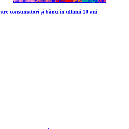
Comunicate
Evenimente
Financiar
La zi
Lifestyle
Ştiri
tre consumatori și bănci în ultimii 10 ani