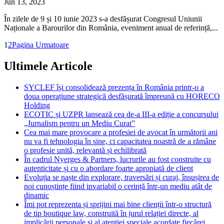
Jun 13, 2023
În zilele de 9 și 10 iunie 2023 s-a desfășurat Congresul Uniunii
Naționale a Barourilor din România, eveniment anual de referință,...
1
2
Pagina Urmatoare
Ultimele Articole
SYCLEF își consolidează prezența în România printr-o a
doua operațiune strategică desfășurată împreună cu HORECO
Holding
ECOTIC și UZPR lansează cea de-a III-a ediție a concursului
„Jurnalism pentru un Mediu Curat”
Cea mai mare provocare a profesiei de avocat în următorii ani
nu va fi tehnologia în sine, ci capacitatea noastră de a rămâne
o profesie unită, relevantă și echilibrată
În cadrul Nyerges & Partners, lucrurile au fost construite cu
autenticitate și cu o abordare foarte apropiată de client
Evoluția se naște din explorare, traversări și curaj, însușirea de
noi cunoștințe fiind invariabil o cerință într-un mediu atât de
dinamic
Îmi pot reprezenta și sprijini mai bine clienții într-o structură
de tip boutique law, construită în jurul relației directe, al
implicării personale și al atenției speciale acordate fiecărei