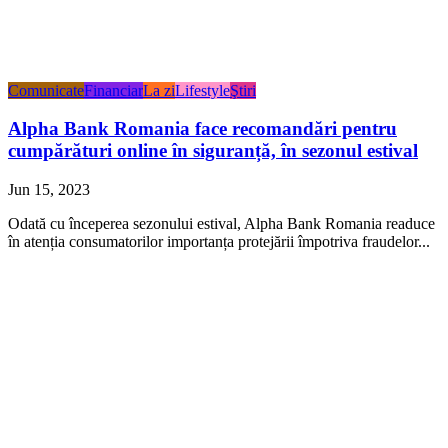
Comunicate
Financiar
La zi
Lifestyle
Ştiri
Alpha Bank Romania face recomandări pentru
cumpărături online în siguranță, în sezonul estival
Jun 15, 2023
Odată cu începerea sezonului estival, Alpha Bank Romania readuce
în atenția consumatorilor importanța protejării împotriva fraudelor...