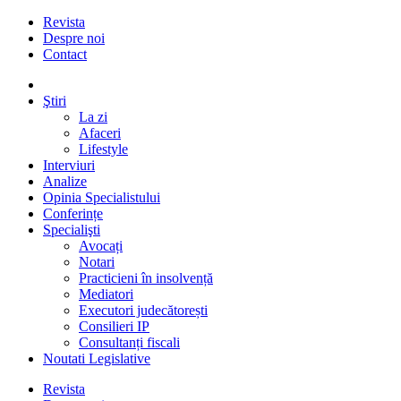
Revista
Despre noi
Contact
Ştiri
La zi
Afaceri
Lifestyle
Interviuri
Analize
Opinia Specialistului
Conferințe
Specialişti
Avocați
Notari
Practicieni în insolvență
Mediatori
Executori judecătorești
Consilieri IP
Consultanți fiscali
Noutati Legislative
Revista