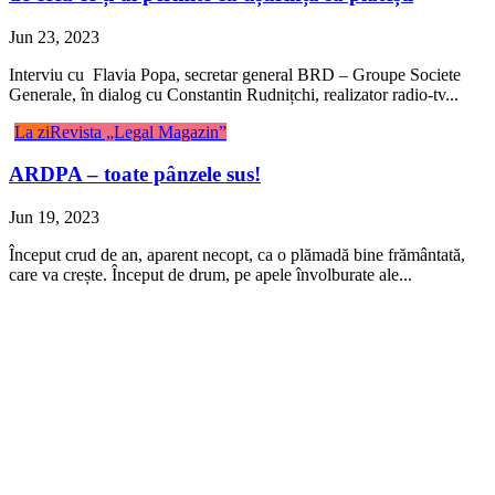
Jun 23, 2023
Interviu cu Flavia Popa, secretar general BRD – Groupe Societe
Generale, în dialog cu Constantin Rudnițchi, realizator radio-tv...
La zi
Revista „Legal Magazin”
ARDPA – toate pânzele sus!
Jun 19, 2023
Început crud de an, aparent necopt, ca o plămadă bine frământată,
care va crește. Început de drum, pe apele învolburate ale...