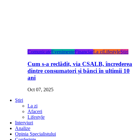
Comunicate
Evenimente
Financiar
La zi
Lifestyle
Ştiri
Cum s-a reclădit, via CSALB, încrederea
dintre consumatori și bănci în ultimii 10
ani
Oct 07, 2025
Ştiri
La zi
Afaceri
Lifestyle
Interviuri
Analize
Opinia Specialistului
Conferințe