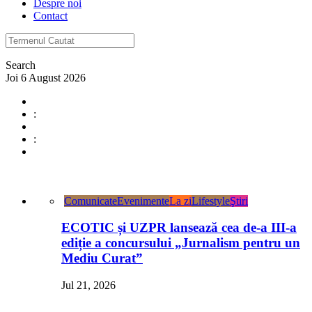
Despre noi
Contact
Search
Joi 6 August 2026
:
:
Comunicate
Evenimente
La zi
Lifestyle
Ştiri
ECOTIC și UZPR lansează cea de-a III-a
ediție a concursului „Jurnalism pentru un
Mediu Curat”
Jul 21, 2026