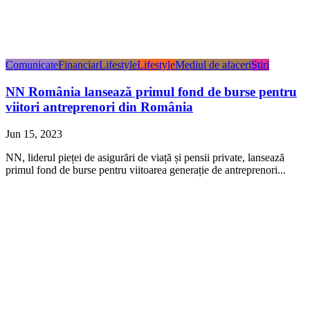
Comunicate
Financiar
Lifestyle
Lifestyle
Mediul de afaceri
Ştiri
NN România lansează primul fond de burse pentru
viitori antreprenori din România
Jun 15, 2023
NN, liderul pieței de asigurări de viață și pensii private, lansează
primul fond de burse pentru viitoarea generație de antreprenori...