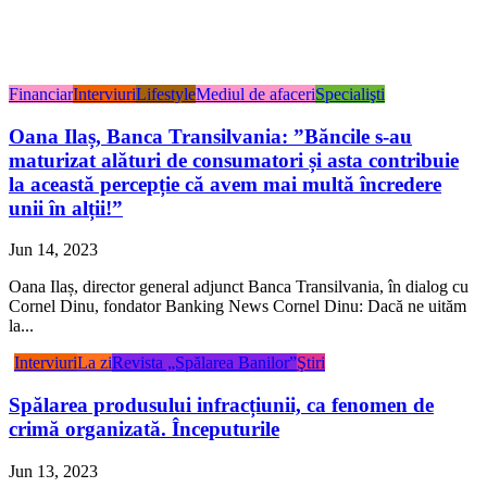
Financiar
Interviuri
Lifestyle
Mediul de afaceri
Specialişti
Oana Ilaș, Banca Transilvania: ”Băncile s-au
maturizat alături de consumatori și asta contribuie
la această percepție că avem mai multă încredere
unii în alții!”
Jun 14, 2023
Oana Ilaș, director general adjunct Banca Transilvania, în dialog cu
Cornel Dinu, fondator Banking News Cornel Dinu: Dacă ne uităm
la...
Interviuri
La zi
Revista „Spălarea Banilor”
Ştiri
Spălarea produsului infracțiunii, ca fenomen de
crimă organizată. Începuturile
Jun 13, 2023