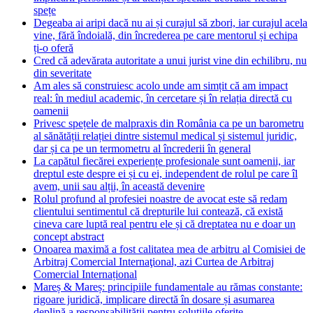
spețe
Degeaba ai aripi dacă nu ai și curajul să zbori, iar curajul acela
vine, fără îndoială, din încrederea pe care mentorul și echipa
ți-o oferă
Cred că adevărata autoritate a unui jurist vine din echilibru, nu
din severitate
Am ales să construiesc acolo unde am simțit că am impact
real: în mediul academic, în cercetare și în relația directă cu
oamenii
Privesc spețele de malpraxis din România ca pe un barometru
al sănătății relației dintre sistemul medical și sistemul juridic,
dar și ca pe un termometru al încrederii în general
La capătul fiecărei experiențe profesionale sunt oamenii, iar
dreptul este despre ei și cu ei, independent de rolul pe care îl
avem, unii sau alții, în această devenire
Rolul profund al profesiei noastre de avocat este să redam
clientului sentimentul că drepturile lui contează, că există
cineva care luptă real pentru ele și că dreptatea nu e doar un
concept abstract
Onoarea maximă a fost calitatea mea de arbitru al Comisiei de
Arbitraj Comercial Internaţional, azi Curtea de Arbitraj
Comercial Internațional
Mareș & Mareș: principiile fundamentale au rămas constante:
rigoare juridică, implicare directă în dosare și asumarea
deplină a responsabilității pentru soluțiile oferite