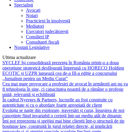
Specialişti
Avocați
Notari
Practicieni în insolvență
Mediatori
Executori judecătorești
Consilieri IP
Consultanți fiscali
Noutati Legislative
Ultima actualizare
SYCLEF își consolidează prezența în România printr-o a doua
operațiune strategică desfășurată împreună cu HORECO Holding
ECOTIC și UZPR lansează cea de-a III-a ediție a concursului
„Jurnalism pentru un Mediu Curat”
Cea mai mare provocare a profesiei de avocat în următorii ani nu va
fi tehnologia în sine, ci capacitatea noastră de a rămâne o profesie
unită, relevantă și echilibrată
În cadrul Nyerges & Partners, lucrurile au fost construite cu
autenticitate și cu o abordare foarte apropiată de client
Evoluția se naște din explorare, traversări și curaj, însușirea de noi
cunoștințe fiind invariabil o cerință într-un mediu atât de dinamic
Îmi pot reprezenta și sprijini mai bine clienții într-o structură de tip
boutique law, construită în jurul relației directe, al implicării
personale și al atenției speciale acordate fiecărei spețe