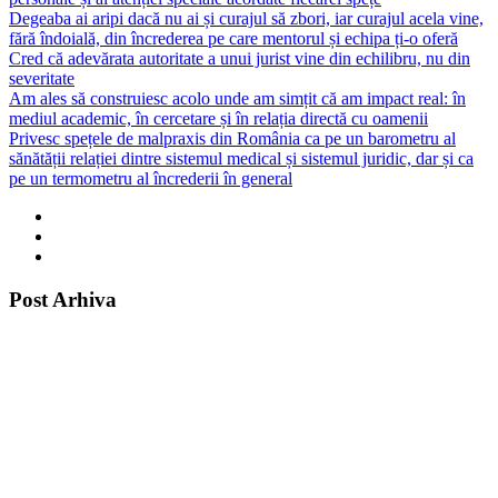
Degeaba ai aripi dacă nu ai și curajul să zbori, iar curajul acela vine,
fără îndoială, din încrederea pe care mentorul și echipa ți-o oferă
Cred că adevărata autoritate a unui jurist vine din echilibru, nu din
severitate
Am ales să construiesc acolo unde am simțit că am impact real: în
mediul academic, în cercetare și în relația directă cu oamenii
Privesc spețele de malpraxis din România ca pe un barometru al
sănătății relației dintre sistemul medical și sistemul juridic, dar și ca
pe un termometru al încrederii în general
Post Arhiva