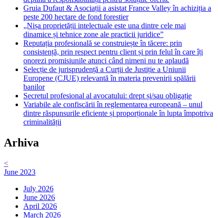
Gruia Dufaut & Asociații a asistat France Valley în achiziția a
peste 200 hectare de fond forestier
„Nișa proprietății intelectuale este una dintre cele mai
dinamice și tehnice zone ale practicii juridice”
Reputația profesională se construiește în tăcere: prin
consistență, prin respect pentru client și prin felul în care îți
onorezi promisiunile atunci când nimeni nu te aplaudă
Selecție de jurisprudență a Curții de Justiție a Uniunii
Europene (CJUE) relevantă în materia prevenirii spălării
banilor
Secretul profesional al avocatului: drept și/sau obligație
Variabile ale confiscării în reglementarea europeană – unul
dintre răspunsurile eficiente și proporționale în lupta împotriva
criminalității
Arhiva
<
June 2023
July 2026
June 2026
April 2026
March 2026