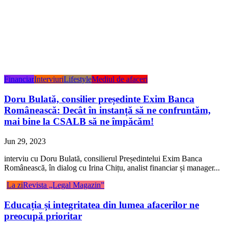
Financiar
Interviuri
Lifestyle
Mediul de afaceri
Doru Bulată, consilier președinte Exim Banca
Românească: Decât în instanță să ne confruntăm,
mai bine la CSALB să ne împăcăm!
Jun 29, 2023
interviu cu Doru Bulată, consilierul Președintelui Exim Banca
Românească, în dialog cu Irina Chițu, analist financiar și manager...
La zi
Revista „Legal Magazin”
Educația și integritatea din lumea afacerilor ne
preocupă prioritar