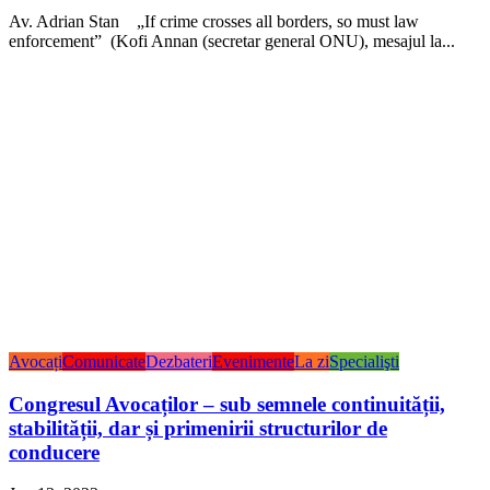
Av. Adrian Stan „If crime crosses all borders, so must law
enforcement” (Kofi Annan (secretar general ONU), mesajul la...
Avocați
Comunicate
Dezbateri
Evenimente
La zi
Specialişti
Congresul Avocaților – sub semnele continuității,
stabilității, dar și primenirii structurilor de
conducere