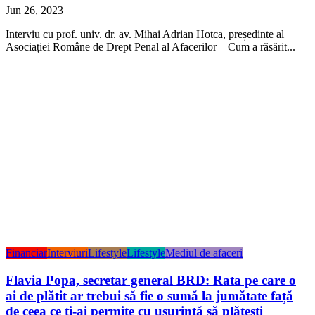
Jun 26, 2023
Interviu cu prof. univ. dr. av. Mihai Adrian Hotca, președinte al
Asociației Române de Drept Penal al Afacerilor Cum a răsărit...
Financiar
Interviuri
Lifestyle
Lifestyle
Mediul de afaceri
Flavia Popa, secretar general BRD: Rata pe care o
ai de plătit ar trebui să fie o sumă la jumătate față
de ceea ce ți-ai permite cu ușurință să plătești