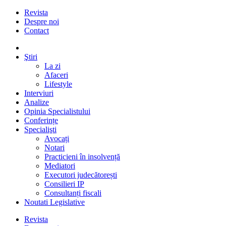
Revista
Despre noi
Contact
Ştiri
La zi
Afaceri
Lifestyle
Interviuri
Analize
Opinia Specialistului
Conferințe
Specialişti
Avocați
Notari
Practicieni în insolvență
Mediatori
Executori judecătorești
Consilieri IP
Consultanți fiscali
Noutati Legislative
Revista