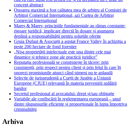
concept abstract
Onoarea maximă a fost calitatea mea de arbitru al Comisiei de
Arbitraj Comercial Internaţional, azi Curtea de Arbitraj
Comercial Internațional
Mareș & Mareș: principiile fundamentale au rămas constante:
rigoare juridică, implicare directă în dosare și asumarea
deplină a responsabilității pentru soluțiile oferite
Gruia Dufaut & Asociații a asistat France Valley în achiziția a
peste 200 hectare de fond forestier
„Nișa proprietății intelectuale este una dintre cele mai
dinamice și tehnice zone ale practicii juridice”
Reputația profesională se construiește în tăcere: prin
consistență, prin respect pentru client și prin felul în care îți
onorezi promisiunile atunci când nimeni nu te aplaudă
Selecție de jurisprudență a Curții de Justiție a Uniunii
Europene (CJUE) relevantă în materia prevenirii spălării
banilor
Secretul profesional al avocatului: drept și/sau obligație
Variabile ale confiscării în reglementarea europeană – unul
dintre răspunsurile eficiente și proporționale în lupta împotriva
criminalității
Arhiva