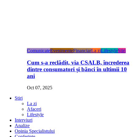
Comunicate
Evenimente
Financiar
La zi
Lifestyle
Ştiri
Cum s-a reclădit, via CSALB, încrederea
dintre consumatori și bănci în ultimii 10
ani
Oct 07, 2025
Ştiri
La zi
Afaceri
Lifestyle
Interviuri
Analize
Opinia Specialistului
Conferințe