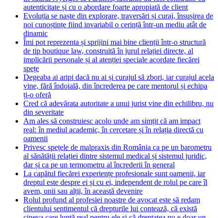
autenticitate și cu o abordare foarte apropiată de client
Evoluția se naște din explorare, traversări și curaj, însușirea de
noi cunoștințe fiind invariabil o cerință într-un mediu atât de
dinamic
Îmi pot reprezenta și sprijini mai bine clienții într-o structură
de tip boutique law, construită în jurul relației directe, al
implicării personale și al atenției speciale acordate fiecărei
spețe
Degeaba ai aripi dacă nu ai și curajul să zbori, iar curajul acela
vine, fără îndoială, din încrederea pe care mentorul și echipa
ți-o oferă
Cred că adevărata autoritate a unui jurist vine din echilibru, nu
din severitate
Am ales să construiesc acolo unde am simțit că am impact
real: în mediul academic, în cercetare și în relația directă cu
oamenii
Privesc spețele de malpraxis din România ca pe un barometru
al sănătății relației dintre sistemul medical și sistemul juridic,
dar și ca pe un termometru al încrederii în general
La capătul fiecărei experiențe profesionale sunt oamenii, iar
dreptul este despre ei și cu ei, independent de rolul pe care îl
avem, unii sau alții, în această devenire
Rolul profund al profesiei noastre de avocat este să redam
clientului sentimentul că drepturile lui contează, că există
cineva care luptă real pentru ele și că dreptatea nu e doar un