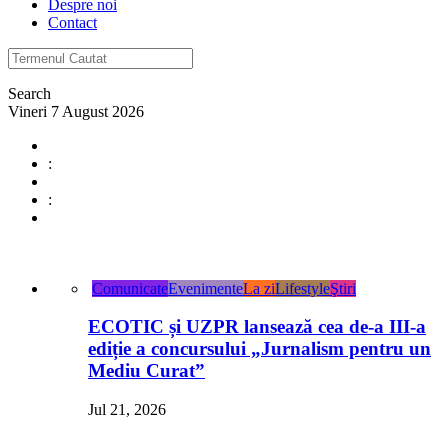
Despre noi
Contact
Search
Vineri 7 August 2026
:
:
Comunicate
Evenimente
La zi
Lifestyle
Ştiri
ECOTIC și UZPR lansează cea de-a III-a
ediție a concursului „Jurnalism pentru un
Mediu Curat”
Jul 21, 2026