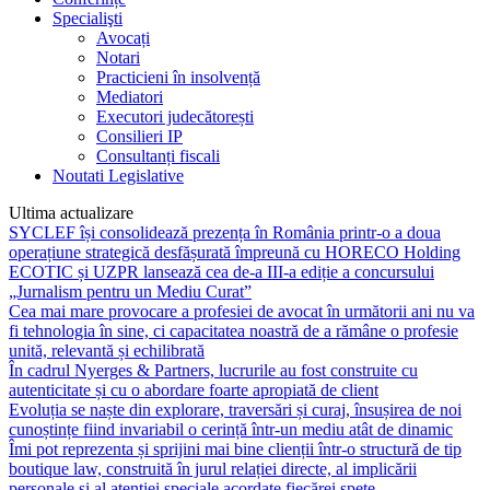
Specialişti
Avocați
Notari
Practicieni în insolvență
Mediatori
Executori judecătorești
Consilieri IP
Consultanți fiscali
Noutati Legislative
Ultima actualizare
SYCLEF își consolidează prezența în România printr-o a doua
operațiune strategică desfășurată împreună cu HORECO Holding
ECOTIC și UZPR lansează cea de-a III-a ediție a concursului
„Jurnalism pentru un Mediu Curat”
Cea mai mare provocare a profesiei de avocat în următorii ani nu va
fi tehnologia în sine, ci capacitatea noastră de a rămâne o profesie
unită, relevantă și echilibrată
În cadrul Nyerges & Partners, lucrurile au fost construite cu
autenticitate și cu o abordare foarte apropiată de client
Evoluția se naște din explorare, traversări și curaj, însușirea de noi
cunoștințe fiind invariabil o cerință într-un mediu atât de dinamic
Îmi pot reprezenta și sprijini mai bine clienții într-o structură de tip
boutique law, construită în jurul relației directe, al implicării
personale și al atenției speciale acordate fiecărei spețe