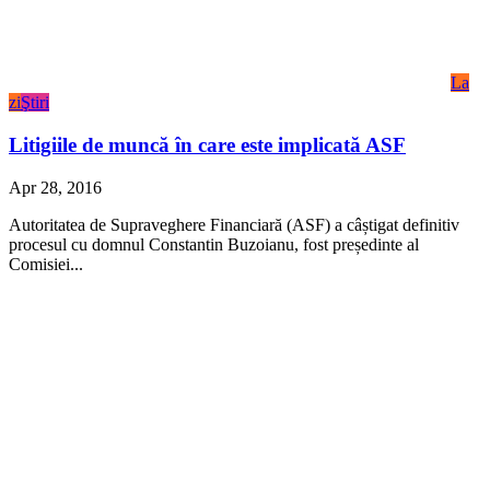
La
zi
Ştiri
Litigiile de muncă în care este implicată ASF
Apr 28, 2016
Autoritatea de Supraveghere Financiară (ASF) a câștigat definitiv
procesul cu domnul Constantin Buzoianu, fost președinte al
Comisiei...