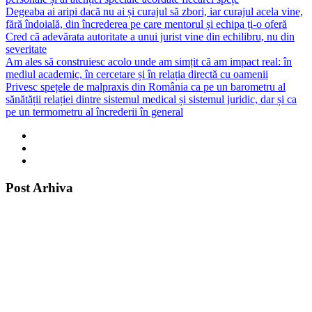
Degeaba ai aripi dacă nu ai și curajul să zbori, iar curajul acela vine,
fără îndoială, din încrederea pe care mentorul și echipa ți-o oferă
Cred că adevărata autoritate a unui jurist vine din echilibru, nu din
severitate
Am ales să construiesc acolo unde am simțit că am impact real: în
mediul academic, în cercetare și în relația directă cu oamenii
Privesc spețele de malpraxis din România ca pe un barometru al
sănătății relației dintre sistemul medical și sistemul juridic, dar și ca
pe un termometru al încrederii în general
Post Arhiva