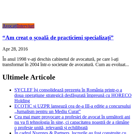
Avocați
Interviuri
“Am creat o școală de practicieni specializați”
Apr 28, 2016
În anul 1998 v-ați deschis cabinetul de avocatură, pe care l-ați
transformat în 2004 într-o societate de avocatură. Cum au evoluat...
Ultimele Articole
SYCLEF își consolidează prezența în România printr-o a
doua operațiune strategică desfășurată împreună cu HORECO
Holding
ECOTIC și UZPR lansează cea de-a III-a ediție a concursului
„Jurnalism pentru un Mediu Curat”
Cea mai mare provocare a profesiei de avocat în următorii ani
nu va fi tehnologia în sine, ci capacitatea noastră de a rămâne
o profesie unită, relevantă și echilibrată
În cadrul Nyerges & Partners, lucrurile au fost construite cu