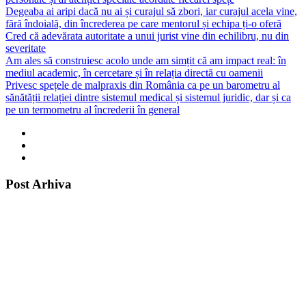
Degeaba ai aripi dacă nu ai și curajul să zbori, iar curajul acela vine,
fără îndoială, din încrederea pe care mentorul și echipa ți-o oferă
Cred că adevărata autoritate a unui jurist vine din echilibru, nu din
severitate
Am ales să construiesc acolo unde am simțit că am impact real: în
mediul academic, în cercetare și în relația directă cu oamenii
Privesc spețele de malpraxis din România ca pe un barometru al
sănătății relației dintre sistemul medical și sistemul juridic, dar și ca
pe un termometru al încrederii în general
Post Arhiva