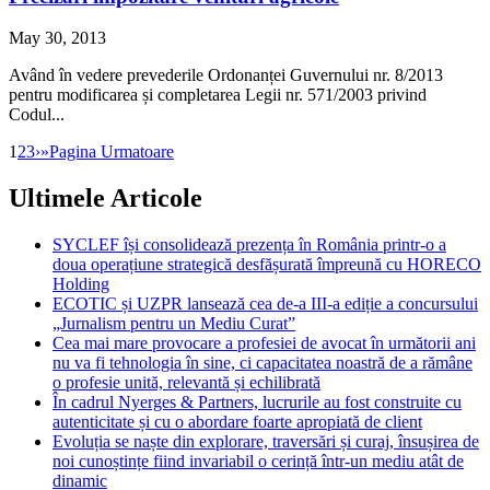
May 30, 2013
Având în vedere prevederile Ordonanței Guvernului nr. 8/2013
pentru modificarea și completarea Legii nr. 571/2003 privind
Codul...
1
2
3
›
»
Pagina Urmatoare
Ultimele Articole
SYCLEF își consolidează prezența în România printr-o a
doua operațiune strategică desfășurată împreună cu HORECO
Holding
ECOTIC și UZPR lansează cea de-a III-a ediție a concursului
„Jurnalism pentru un Mediu Curat”
Cea mai mare provocare a profesiei de avocat în următorii ani
nu va fi tehnologia în sine, ci capacitatea noastră de a rămâne
o profesie unită, relevantă și echilibrată
În cadrul Nyerges & Partners, lucrurile au fost construite cu
autenticitate și cu o abordare foarte apropiată de client
Evoluția se naște din explorare, traversări și curaj, însușirea de
noi cunoștințe fiind invariabil o cerință într-un mediu atât de
dinamic