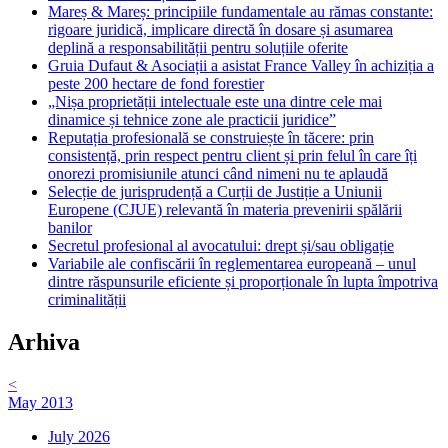
Mareș & Mareș: principiile fundamentale au rămas constante:
rigoare juridică, implicare directă în dosare și asumarea
deplină a responsabilității pentru soluțiile oferite
Gruia Dufaut & Asociații a asistat France Valley în achiziția a
peste 200 hectare de fond forestier
„Nișa proprietății intelectuale este una dintre cele mai
dinamice și tehnice zone ale practicii juridice”
Reputația profesională se construiește în tăcere: prin
consistență, prin respect pentru client și prin felul în care îți
onorezi promisiunile atunci când nimeni nu te aplaudă
Selecție de jurisprudență a Curții de Justiție a Uniunii
Europene (CJUE) relevantă în materia prevenirii spălării
banilor
Secretul profesional al avocatului: drept și/sau obligație
Variabile ale confiscării în reglementarea europeană – unul
dintre răspunsurile eficiente și proporționale în lupta împotriva
criminalității
Arhiva
<
May 2013
July 2026