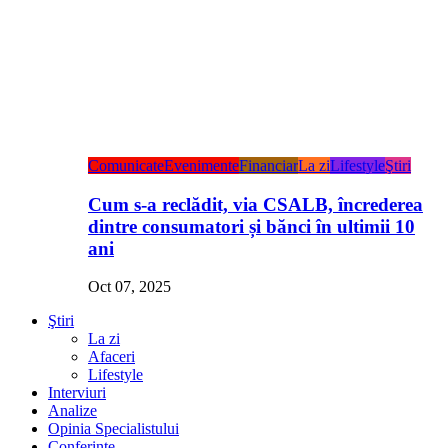
Comunicate
Evenimente
Financiar
La zi
Lifestyle
Ştiri
Cum s-a reclădit, via CSALB, încrederea
dintre consumatori și bănci în ultimii 10
ani
Oct 07, 2025
Ştiri
La zi
Afaceri
Lifestyle
Interviuri
Analize
Opinia Specialistului
Conferințe