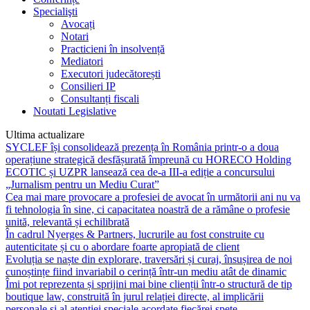
Specialişti
Avocați
Notari
Practicieni în insolvență
Mediatori
Executori judecătorești
Consilieri IP
Consultanți fiscali
Noutati Legislative
Ultima actualizare
SYCLEF își consolidează prezența în România printr-o a doua
operațiune strategică desfășurată împreună cu HORECO Holding
ECOTIC și UZPR lansează cea de-a III-a ediție a concursului
„Jurnalism pentru un Mediu Curat”
Cea mai mare provocare a profesiei de avocat în următorii ani nu va
fi tehnologia în sine, ci capacitatea noastră de a rămâne o profesie
unită, relevantă și echilibrată
În cadrul Nyerges & Partners, lucrurile au fost construite cu
autenticitate și cu o abordare foarte apropiată de client
Evoluția se naște din explorare, traversări și curaj, însușirea de noi
cunoștințe fiind invariabil o cerință într-un mediu atât de dinamic
Îmi pot reprezenta și sprijini mai bine clienții într-o structură de tip
boutique law, construită în jurul relației directe, al implicării
personale și al atenției speciale acordate fiecărei spețe