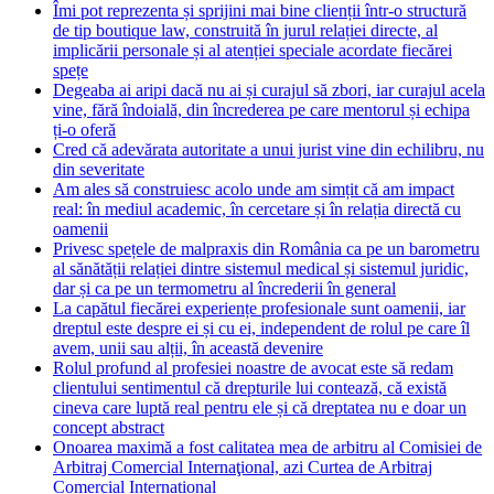
Îmi pot reprezenta și sprijini mai bine clienții într-o structură
de tip boutique law, construită în jurul relației directe, al
implicării personale și al atenției speciale acordate fiecărei
spețe
Degeaba ai aripi dacă nu ai și curajul să zbori, iar curajul acela
vine, fără îndoială, din încrederea pe care mentorul și echipa
ți-o oferă
Cred că adevărata autoritate a unui jurist vine din echilibru, nu
din severitate
Am ales să construiesc acolo unde am simțit că am impact
real: în mediul academic, în cercetare și în relația directă cu
oamenii
Privesc spețele de malpraxis din România ca pe un barometru
al sănătății relației dintre sistemul medical și sistemul juridic,
dar și ca pe un termometru al încrederii în general
La capătul fiecărei experiențe profesionale sunt oamenii, iar
dreptul este despre ei și cu ei, independent de rolul pe care îl
avem, unii sau alții, în această devenire
Rolul profund al profesiei noastre de avocat este să redam
clientului sentimentul că drepturile lui contează, că există
cineva care luptă real pentru ele și că dreptatea nu e doar un
concept abstract
Onoarea maximă a fost calitatea mea de arbitru al Comisiei de
Arbitraj Comercial Internaţional, azi Curtea de Arbitraj
Comercial Internațional