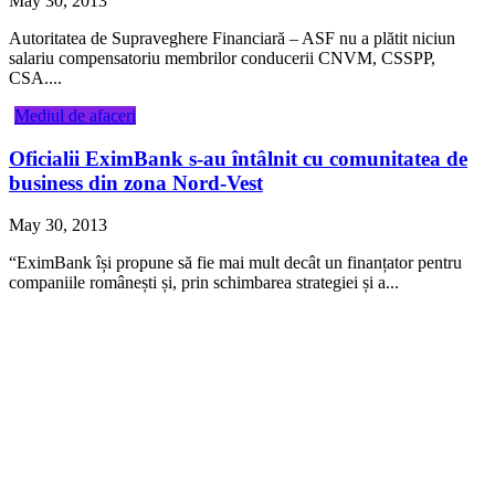
May 30, 2013
Autoritatea de Supraveghere Financiară – ASF nu a plătit niciun
salariu compensatoriu membrilor conducerii CNVM, CSSPP,
CSA....
Mediul de afaceri
Oficialii EximBank s-au întâlnit cu comunitatea de
business din zona Nord-Vest
May 30, 2013
“EximBank își propune să fie mai mult decât un finanțator pentru
companiile românești și, prin schimbarea strategiei și a...