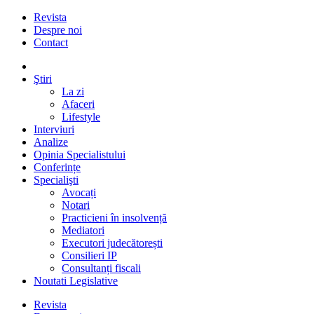
Revista
Despre noi
Contact
Ştiri
La zi
Afaceri
Lifestyle
Interviuri
Analize
Opinia Specialistului
Conferințe
Specialişti
Avocați
Notari
Practicieni în insolvență
Mediatori
Executori judecătorești
Consilieri IP
Consultanți fiscali
Noutati Legislative
Revista