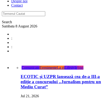
Despre noi
Contact
Search
Sambata 8 August 2026
:
:
Comunicate
Evenimente
La zi
Lifestyle
Ştiri
ECOTIC și UZPR lansează cea de-a III-a
ediție a concursului „Jurnalism pentru un
Mediu Curat”
Jul 21, 2026