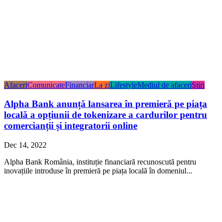
Afaceri
Comunicate
Financiar
La zi
Lifestyle
Mediul de afaceri
Ştiri
Alpha Bank anunță lansarea în premieră pe piața
locală a opțiunii de tokenizare a cardurilor pentru
comercianții și integratorii online
Dec 14, 2022
Alpha Bank România, instituție financiară recunoscută pentru
inovațiile introduse în premieră pe piața locală în domeniul...