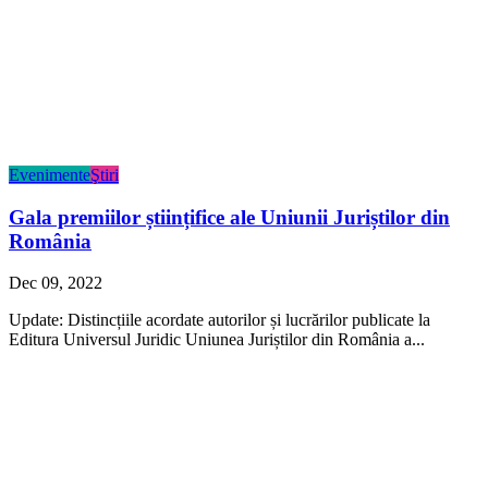
Evenimente
Ştiri
Gala premiilor științifice ale Uniunii Juriștilor din
România
Dec 09, 2022
Update: Distincțiile acordate autorilor și lucrărilor publicate la
Editura Universul Juridic Uniunea Juriștilor din România a...