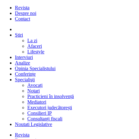
Revista
Despre noi
Contact
Ştiri
La zi
Afaceri
Lifestyle
Interviuri
Analize
Opinia Specialistului
Conferințe
Specialişti
Avocați
Notari
Practicieni în insolvență
Mediatori
Executori judecătorești
Consilieri IP
Consultanți fiscali
Noutati Legislative
Revista