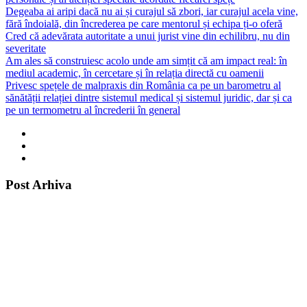
Degeaba ai aripi dacă nu ai și curajul să zbori, iar curajul acela vine,
fără îndoială, din încrederea pe care mentorul și echipa ți-o oferă
Cred că adevărata autoritate a unui jurist vine din echilibru, nu din
severitate
Am ales să construiesc acolo unde am simțit că am impact real: în
mediul academic, în cercetare și în relația directă cu oamenii
Privesc spețele de malpraxis din România ca pe un barometru al
sănătății relației dintre sistemul medical și sistemul juridic, dar și ca
pe un termometru al încrederii în general
Post Arhiva