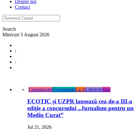
Despre noi
Contact
Search
Miercuri 5 August 2026
:
:
Comunicate
Evenimente
La zi
Lifestyle
Ştiri
ECOTIC și UZPR lansează cea de-a III-a
ediție a concursului „Jurnalism pentru un
Mediu Curat”
Jul 21, 2026