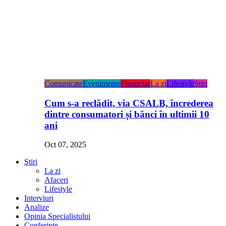
Comunicate
Evenimente
Financiar
La zi
Lifestyle
Ştiri
Cum s-a reclădit, via CSALB, încrederea
dintre consumatori și bănci în ultimii 10
ani
Oct 07, 2025
Ştiri
La zi
Afaceri
Lifestyle
Interviuri
Analize
Opinia Specialistului
Conferințe