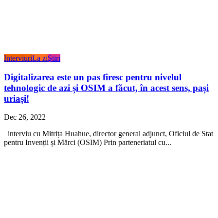
Interviuri
La zi
Ştiri
Digitalizarea este un pas firesc pentru nivelul
tehnologic de azi și OSIM a făcut, în acest sens, pași
uriași!
Dec 26, 2022
interviu cu Mitrița Huahue, director general adjunct, Oficiul de Stat
pentru Invenții și Mărci (OSIM) Prin parteneriatul cu...