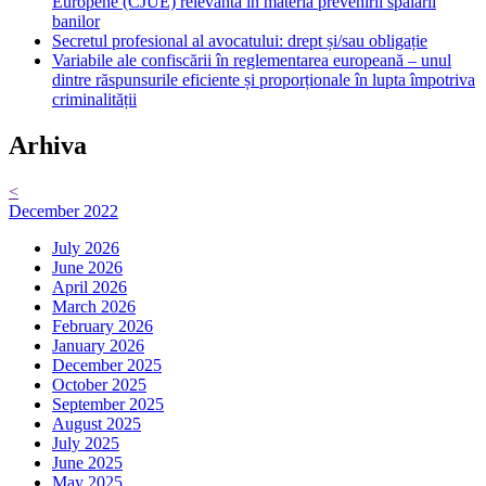
Europene (CJUE) relevantă în materia prevenirii spălării
banilor
Secretul profesional al avocatului: drept și/sau obligație
Variabile ale confiscării în reglementarea europeană – unul
dintre răspunsurile eficiente și proporționale în lupta împotriva
criminalității
Arhiva
<
December 2022
July 2026
June 2026
April 2026
March 2026
February 2026
January 2026
December 2025
October 2025
September 2025
August 2025
July 2025
June 2025
May 2025