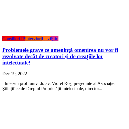
Consilieri IP
Interviuri
La zi
Ştiri
Problemele grave ce amenință omenirea nu vor fi
rezolvate decât de creatori și de creațiile lor
intelectuale!
Dec 19, 2022
Interviu prof. univ. dr. av. Viorel Roș, președinte al Asociației
Științifice de Dreptul Proprietății Intelectuale, director...