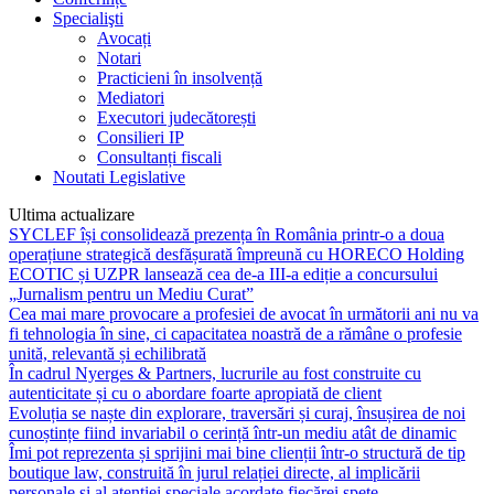
Specialişti
Avocați
Notari
Practicieni în insolvență
Mediatori
Executori judecătorești
Consilieri IP
Consultanți fiscali
Noutati Legislative
Ultima actualizare
SYCLEF își consolidează prezența în România printr-o a doua
operațiune strategică desfășurată împreună cu HORECO Holding
ECOTIC și UZPR lansează cea de-a III-a ediție a concursului
„Jurnalism pentru un Mediu Curat”
Cea mai mare provocare a profesiei de avocat în următorii ani nu va
fi tehnologia în sine, ci capacitatea noastră de a rămâne o profesie
unită, relevantă și echilibrată
În cadrul Nyerges & Partners, lucrurile au fost construite cu
autenticitate și cu o abordare foarte apropiată de client
Evoluția se naște din explorare, traversări și curaj, însușirea de noi
cunoștințe fiind invariabil o cerință într-un mediu atât de dinamic
Îmi pot reprezenta și sprijini mai bine clienții într-o structură de tip
boutique law, construită în jurul relației directe, al implicării
personale și al atenției speciale acordate fiecărei spețe