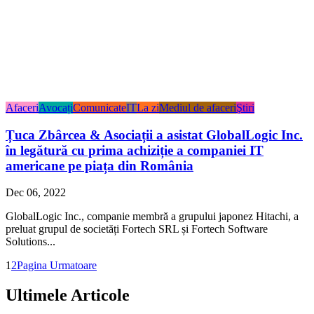
Afaceri
Avocați
Comunicate
IT
La zi
Mediul de afaceri
Ştiri
Țuca Zbârcea & Asociații a asistat GlobalLogic Inc.
în legătură cu prima achiziție a companiei IT
americane pe piața din România
Dec 06, 2022
GlobalLogic Inc., companie membră a grupului japonez Hitachi, a
preluat grupul de societăți Fortech SRL și Fortech Software
Solutions...
1
2
Pagina Urmatoare
Ultimele Articole