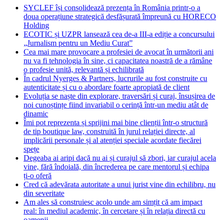
SYCLEF își consolidează prezența în România printr-o a
doua operațiune strategică desfășurată împreună cu HORECO
Holding
ECOTIC și UZPR lansează cea de-a III-a ediție a concursului
„Jurnalism pentru un Mediu Curat”
Cea mai mare provocare a profesiei de avocat în următorii ani
nu va fi tehnologia în sine, ci capacitatea noastră de a rămâne
o profesie unită, relevantă și echilibrată
În cadrul Nyerges & Partners, lucrurile au fost construite cu
autenticitate și cu o abordare foarte apropiată de client
Evoluția se naște din explorare, traversări și curaj, însușirea de
noi cunoștințe fiind invariabil o cerință într-un mediu atât de
dinamic
Îmi pot reprezenta și sprijini mai bine clienții într-o structură
de tip boutique law, construită în jurul relației directe, al
implicării personale și al atenției speciale acordate fiecărei
spețe
Degeaba ai aripi dacă nu ai și curajul să zbori, iar curajul acela
vine, fără îndoială, din încrederea pe care mentorul și echipa
ți-o oferă
Cred că adevărata autoritate a unui jurist vine din echilibru, nu
din severitate
Am ales să construiesc acolo unde am simțit că am impact
real: în mediul academic, în cercetare și în relația directă cu
oamenii