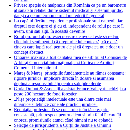
Privesc spețele de malpraxis din România ca pe un barometru
al sănătății relației dintre sistemul medical și sistemul juridic,
dar și ca pe un termometru al încrederii în general
La capătul fiecărei experiențe profesionale sunt oamenii, iar
dreptul este despre ei și cu ei, independent de rolul pe care îl
avem, unii sau alții, în această devenire
Rolul profund al profesiei noastre de avocat este să redam
clientului sentimentul că drepturile lui contează, că există
cineva care luptă real pentru ele și că dreptatea nu e doar un
concept abstract
Onoarea maximă a fost calitatea mea de arbitru al Comisiei de
Arbitraj Comercial Internaţional, azi Curtea de Arbitraj
Comercial Internațional
Mareș & Mareș: principiile fundamentale au rămas constante:
rigoare juridică, implicare directă în dosare și asumarea
deplină a responsabilității pentru soluțiile oferite
Gruia Dufaut & Asociații a asistat France Valley în achiziția a
peste 200 hectare de fond forestier
„Nișa proprietății intelectuale este una dintre cele mai
dinamice și tehnice zone ale practicii juridice”
Reputația profesională se construiește în tăcere: prin
consistență, prin respect pentru client și prin felul în care îți
onorezi promisiunile atunci când nimeni nu te aplaudă
Selecție de jurisprudență a Curții de Justiție a Uniunii