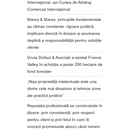
Internaţional, azi Curtea de Arbitraj
Comercial Internațional
Mareș & Mareș: principiile fundamentale
au rămas constante: rigoare juridică,
implicare directă în dosare și asumarea
deplină a responsabilității pentru soluțiile
oferite
Gruia Dufaut & Asociații a asistat France
Valley în achiziția a peste 200 hectare de
fond forestier
„Nișa proprietății intelectuale este una
dintre cele mai dinamice și tehnice zone
ale practicii juridice”
Reputația profesională se construiește în
tăcere: prin consistență, prin respect
pentru client și prin felul în care îți
onorezi promisiunile atunci când nimeni