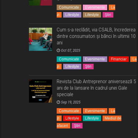
Comunicate
Evenimente
La
zi
Lifestyle
Lifestyle
Ştiri
Cum s-a reclădit, via CSALB, încrederea
dintre consumatori și bănci în ultimii 10
ani
Oct 07, 2025
Comunicate
Evenimente
Financiar
La
zi
Lifestyle
Ştiri
Revista Club Antreprenor aniversează 5
ani de la lansare în cadrul unei Gale
speciale
Sep 19, 2025
Comunicate
Evenimente
La
zi
Lifestyle
Lifestyle
Mediul de
afaceri
Ştiri