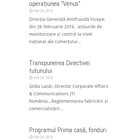
operațiunea ”Venus”
Feb 24, 2016
Direcția Generală Antifraudă începe,
din 26 februarie 2016, acțiunile de
monitorizare și control la nivel
național ale comerțului...
Opinia specialistului
Transpunerea Directivei
tutunului
Feb 24, 2016
Gilda Lazăr, Director Corporate Affairs
& Communications JTI
România, „Reglementarea fabricării și
comercializării...
La zi
Ştiri
Programul Prima casă, fonduri
Feb 24, 2016