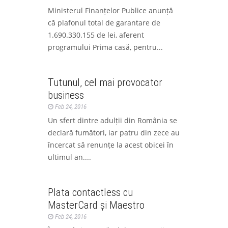
Ministerul Finanțelor Publice anunță
că plafonul total de garantare de
1.690.330.155 de lei, aferent
programului Prima casă, pentru...
Analize
Tutunul, cel mai provocator
business
Feb 24, 2016
Un sfert dintre adulții din România se
declară fumători, iar patru din zece au
încercat să renunțe la acest obicei în
ultimul an....
La zi
Ştiri
Plata contactless cu
MasterCard și Maestro
Feb 24, 2016