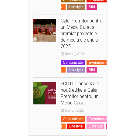
zi
Lifestyle
Ştiri
Gala Premiilor pentru
un Mediu Curat a
premiat proiectele
de mediu ale anului
2025
Dec 12, 2025
Comunicate
Evenimente
La
zi
Lifestyle
Ştiri
ECOTIC lansează o
nouă ediție a Galei
Premiilor pentru un
Mediu Curat
Oct 07, 2025
Comunicate
Evenimente
La
zi
Lifestyle
Lifestyle
Ştiri