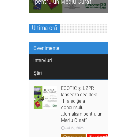
pentru un Mediu Curat”
relevantă
Ultima orã
Evenimente
Interviuri
Ştiri
ECOTIC și UZPR
lansează cea de-a
III-a ediție a
concursului
„Jurnalism pentru un
Mediu Curat”
Jul 21, 2026
Comunicate
Evenimente
La