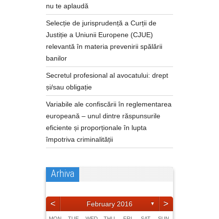
nu te aplaudă
Selecție de jurisprudență a Curții de
Justiție a Uniunii Europene (CJUE)
relevantă în materia prevenirii spălării
banilor
Secretul profesional al avocatului: drept
și/sau obligație
Variabile ale confiscării în reglementarea
europeană – unul dintre răspunsurile
eficiente și proporționale în lupta
împotriva criminalității
Arhiva
<
>
February 2016
▼
MON
TUE
WED
THU
FRI
SAT
SUN