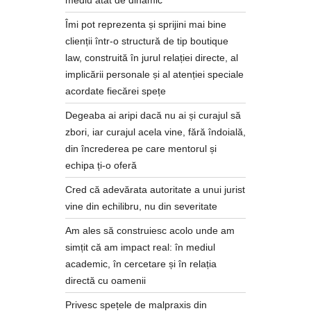
Îmi pot reprezenta și sprijini mai bine
clienții într-o structură de tip boutique
law, construită în jurul relației directe, al
implicării personale și al atenției speciale
acordate fiecărei spețe
Degeaba ai aripi dacă nu ai și curajul să
zbori, iar curajul acela vine, fără îndoială,
din încrederea pe care mentorul și
echipa ți-o oferă
Cred că adevărata autoritate a unui jurist
vine din echilibru, nu din severitate
Am ales să construiesc acolo unde am
simțit că am impact real: în mediul
academic, în cercetare și în relația
directă cu oamenii
Privesc spețele de malpraxis din