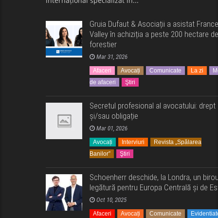
internațional specializat în...
Gruia Dufaut & Asociații a asistat Franc
Valley în achiziția a peste 200 hectare d
forestier
Mar 31, 2026
Afaceri
Avocați
Comunicate
La zi
M
de afaceri
Ştiri
Secretul profesional al avocatului: drept
și/sau obligație
Mar 01, 2026
Avocați
Interviuri
Revista „Spălarea
Banilor”
Ştiri
Schoenherr deschide, la Londra, un biro
legătură pentru Europa Centrală și de Es
Oct 10, 2025
Afaceri
Avocați
Comunicate
Evidentiat