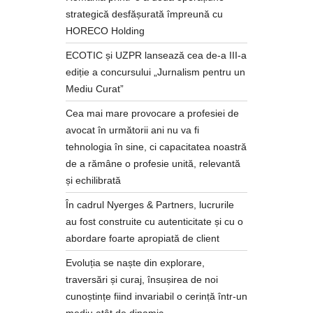
strategică desfășurată împreună cu
HORECO Holding
ECOTIC și UZPR lansează cea de-a III-a
ediție a concursului „Jurnalism pentru un
Mediu Curat”
Cea mai mare provocare a profesiei de
avocat în următorii ani nu va fi
tehnologia în sine, ci capacitatea noastră
de a rămâne o profesie unită, relevantă
și echilibrată
În cadrul Nyerges & Partners, lucrurile
au fost construite cu autenticitate și cu o
abordare foarte apropiată de client
Evoluția se naște din explorare,
traversări și curaj, însușirea de noi
cunoștințe fiind invariabil o cerință într-un
mediu atât de dinamic