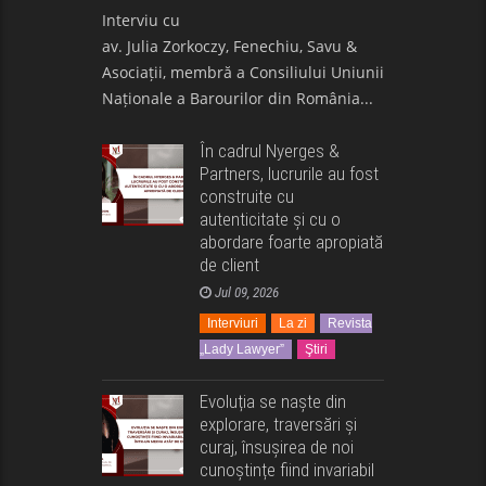
Interviu cu
av. Julia Zorkoczy, Fenechiu, Savu &
Asociații, membră a Consiliului Uniunii
Naționale a Barourilor din România...
În cadrul Nyerges &
Partners, lucrurile au fost
construite cu
autenticitate și cu o
abordare foarte apropiată
de client
Jul 09, 2026
Interviuri
La zi
Revista
„Lady Lawyer”
Ştiri
Evoluția se naște din
explorare, traversări și
curaj, însușirea de noi
cunoștințe fiind invariabil