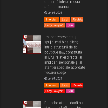
o cerință într-un mediu
atât de dinamic
Jul 05, 2026
Interviuri
La zi
Revista
„Lady Lawyer”
Ştiri
Îmi pot reprezenta și
sprijini mai bine clienții
într-o structură de tip
boutique law, construită
în jurul relației directe, al
implicării personale și al
atenției speciale acordate
fiecărei spețe
Jul 03, 2026
Interviuri
La zi
Revista
„Lady Lawyer”
Ştiri
Degeaba ai aripi dacă nu
ai și curajul să zbori, iar