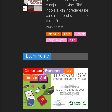
curajul acela vine, fără
îndoială, din încrederea pe
care mentorul și echipa ți-
o oferă
Jul 01, 2026
Interviuri
La zi
Revista
„Lady Lawyer”
Ştiri
Evenimente
Comunicate
Evenimente
La zi
Lifestyle
Ştiri