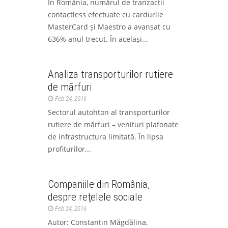
În România, numărul de tranzacții
contactless efectuate cu cardurile
MasterCard și Maestro a avansat cu
636% anul trecut. În același...
La zi
Ştiri
Analiza transporturilor rutiere
de mărfuri
Feb 24, 2016
Sectorul autohton al transporturilor
rutiere de mărfuri – venituri plafonate
de infrastructura limitată. În lipsa
profiturilor...
Analize
Companiile din România,
despre reţelele sociale
Feb 24, 2016
Autor: Constantin Măgdălina,