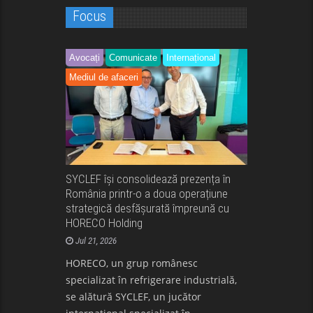
Focus
Avocați
Comunicate
Internațional
Mediul de afaceri
SYCLEF își consolidează prezența în
România printr-o a doua operațiune
strategică desfășurată împreună cu
HORECO Holding
Jul 21, 2026
HORECO, un grup românesc
specializat în refrigerare industrială,
se alătură SYCLEF, un jucător