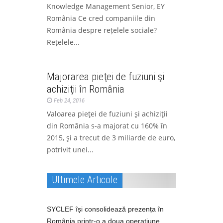
Knowledge Management Senior, EY
România Ce cred companiile din
România despre rețelele sociale?
Rețelele...
La zi
Ştiri
Majorarea pieţei de fuziuni şi
achiziţii în România
Feb 24, 2016
Valoarea pieţei de fuziuni şi achiziţii
din România s-a majorat cu 160% în
2015, şi a trecut de 3 miliarde de euro,
potrivit unei...
Ultimele Articole
SYCLEF își consolidează prezența în
România printr-o a doua operațiune