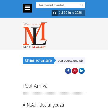
Joi 30 Iulie 2026
Ultima actualizare
prezența în România printr-o a doua operațiune strategică desfășurată îm
Post Arhiva
La zi
Ştiri
A.N.A.F. declanșează