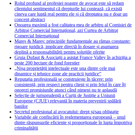
Rolul profund al profesiei noastre de avocat este să redam
clientului sentimentul că drepturile lui contează, că există
cineva care luptă real pentru ele și că dreptatea nu e doar un
concept abstract
Onoarea maximă a fost calitatea mea de arbitru al Comisiei de
Arbitraj Comercial Internaţional, azi Curtea de Arbitraj
Comercial Internațional
Mareș & Mareș: principiile fundamentale au rămas constante:
rigoare juridică, implicare directă în dosare și asumarea
deplină a responsabilității pentru soluțiile oferite
Gruia Dufaut & Asociații a asistat France Valley în achiziția a
peste 200 hectare de fond forestier
„Nișa proprietății intelectuale este una dintre cele mai
dinamice și tehnice zone ale practicii juridice”
Reputația profesională se construiește în tăcere: prin
consistență, prin respect pentru client și prin felul în care îți
onorezi promisiunile atunci când nimeni nu te aplaudă
Selecție de jurisprudență a Curții de Justiție a Uniunii
Europene (CJUE) relevantă în materia prevenirii spălării
banilor
Secretul profesional al avocatului: drept și/sau obligație
Variabile ale confiscării în reglementarea europeană – unul
dintre răspunsurile eficiente și proporționale în lupta împotriva
criminalității