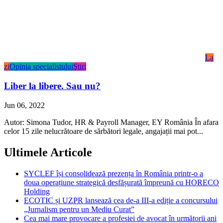
La
zi
Opinia specialistului
Ştiri
Liber la libere. Sau nu?
Jun 06, 2022
Autor: Simona Tudor, HR & Payroll Manager, EY România În afara
celor 15 zile nelucrătoare de sărbători legale, angajații mai pot...
Ultimele Articole
SYCLEF își consolidează prezența în România printr-o a
doua operațiune strategică desfășurată împreună cu HORECO
Holding
ECOTIC și UZPR lansează cea de-a III-a ediție a concursului
„Jurnalism pentru un Mediu Curat”
Cea mai mare provocare a profesiei de avocat în următorii ani