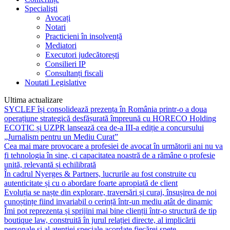
Specialişti
Avocați
Notari
Practicieni în insolvență
Mediatori
Executori judecătorești
Consilieri IP
Consultanți fiscali
Noutati Legislative
Ultima actualizare
SYCLEF își consolidează prezența în România printr-o a doua
operațiune strategică desfășurată împreună cu HORECO Holding
ECOTIC și UZPR lansează cea de-a III-a ediție a concursului
„Jurnalism pentru un Mediu Curat”
Cea mai mare provocare a profesiei de avocat în următorii ani nu va
fi tehnologia în sine, ci capacitatea noastră de a rămâne o profesie
unită, relevantă și echilibrată
În cadrul Nyerges & Partners, lucrurile au fost construite cu
autenticitate și cu o abordare foarte apropiată de client
Evoluția se naște din explorare, traversări și curaj, însușirea de noi
cunoștințe fiind invariabil o cerință într-un mediu atât de dinamic
Îmi pot reprezenta și sprijini mai bine clienții într-o structură de tip
boutique law, construită în jurul relației directe, al implicării
personale și al atenției speciale acordate fiecărei spețe