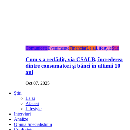
Comunicate
Evenimente
Financiar
La zi
Lifestyle
Ştiri
Cum s-a reclădit, via CSALB, încrederea
dintre consumatori și bănci în ultimii 10
ani
Oct 07, 2025
Ştiri
La zi
Afaceri
Lifestyle
Interviuri
Analize
Opinia Specialistului
Conferințe