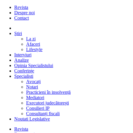
Revista
Despre noi
Contact
Ştiri
La zi
Afaceri
Lifestyle
Interviuri
Analize
Opinia Specialistului
Conferințe
Specialişti
Avocați
Notari
Practicieni în insolvență
Mediatori
Executori judecătorești
Consilieri IP
Consultanți fiscali
Noutati Legislative
Revista