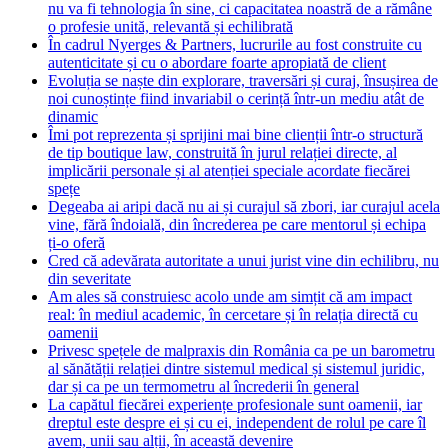
nu va fi tehnologia în sine, ci capacitatea noastră de a rămâne
o profesie unită, relevantă și echilibrată
În cadrul Nyerges & Partners, lucrurile au fost construite cu
autenticitate și cu o abordare foarte apropiată de client
Evoluția se naște din explorare, traversări și curaj, însușirea de
noi cunoștințe fiind invariabil o cerință într-un mediu atât de
dinamic
Îmi pot reprezenta și sprijini mai bine clienții într-o structură
de tip boutique law, construită în jurul relației directe, al
implicării personale și al atenției speciale acordate fiecărei
spețe
Degeaba ai aripi dacă nu ai și curajul să zbori, iar curajul acela
vine, fără îndoială, din încrederea pe care mentorul și echipa
ți-o oferă
Cred că adevărata autoritate a unui jurist vine din echilibru, nu
din severitate
Am ales să construiesc acolo unde am simțit că am impact
real: în mediul academic, în cercetare și în relația directă cu
oamenii
Privesc spețele de malpraxis din România ca pe un barometru
al sănătății relației dintre sistemul medical și sistemul juridic,
dar și ca pe un termometru al încrederii în general
La capătul fiecărei experiențe profesionale sunt oamenii, iar
dreptul este despre ei și cu ei, independent de rolul pe care îl
avem, unii sau alții, în această devenire