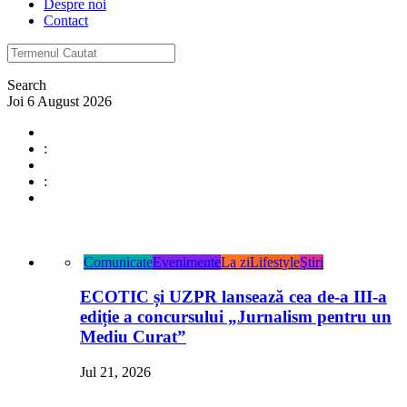
Despre noi
Contact
Search
Joi 6 August 2026
:
:
Comunicate
Evenimente
La zi
Lifestyle
Ştiri
ECOTIC și UZPR lansează cea de-a III-a
ediție a concursului „Jurnalism pentru un
Mediu Curat”
Jul 21, 2026