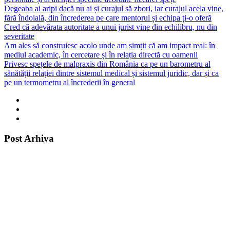
Degeaba ai aripi dacă nu ai și curajul să zbori, iar curajul acela vine,
fără îndoială, din încrederea pe care mentorul și echipa ți-o oferă
Cred că adevărata autoritate a unui jurist vine din echilibru, nu din
severitate
Am ales să construiesc acolo unde am simțit că am impact real: în
mediul academic, în cercetare și în relația directă cu oamenii
Privesc spețele de malpraxis din România ca pe un barometru al
sănătății relației dintre sistemul medical și sistemul juridic, dar și ca
pe un termometru al încrederii în general
Post Arhiva