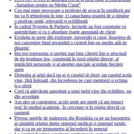
„Jurnalism pentru un Mediu Curat”
Cea mai mare provocare a profesiei de avocat în următorii ani
nu va fi tehnologia în sine, ci capacitatea noastră de a rămâne
o profesie unită, relevantă și echilibrată
În cadrul Nyerges & Partners, lucrurile au fost construite cu
autenticitate și cu o abordare foarte apropiată de client
Evoluția se naște din explorare, traversări și curaj, însușirea de
noi cunoștințe fiind invariabil o cerință într-un mediu atât de
dinamic
Îmi pot reprezenta și sprijini mai bine clienții într-o structură
de tip boutique law, construită în jurul relației directe, al
implicării personale și al atenției speciale acordate fiecărei
spețe
Degeaba ai aripi dacă nu ai și curajul să zbori, iar curajul acela
vine, fără îndoială, din încrederea pe care mentorul și echipa
ți-o oferă
Cred că adevărata autoritate a unui jurist vine din echilibru, nu
din severitate
Am ales să construiesc acolo unde am simțit că am impact
real: în mediul academic, în cercetare și în relația directă cu
oamenii
Privesc spețele de malpraxis din România ca pe un barometru
al sănătății relației dintre sistemul medical și sistemul juridic,
dar și ca pe un termometru al încrederii în general