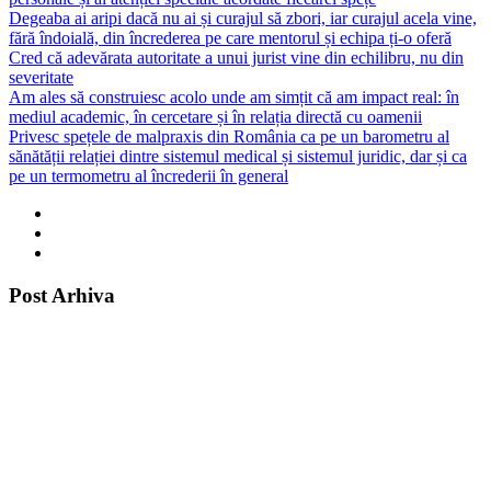
Degeaba ai aripi dacă nu ai și curajul să zbori, iar curajul acela vine,
fără îndoială, din încrederea pe care mentorul și echipa ți-o oferă
Cred că adevărata autoritate a unui jurist vine din echilibru, nu din
severitate
Am ales să construiesc acolo unde am simțit că am impact real: în
mediul academic, în cercetare și în relația directă cu oamenii
Privesc spețele de malpraxis din România ca pe un barometru al
sănătății relației dintre sistemul medical și sistemul juridic, dar și ca
pe un termometru al încrederii în general
Post Arhiva