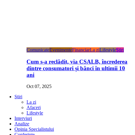
Comunicate
Evenimente
Financiar
La zi
Lifestyle
Ştiri
Cum s-a reclădit, via CSALB, încrederea
dintre consumatori și bănci în ultimii 10
ani
Oct 07, 2025
Ştiri
La zi
Afaceri
Lifestyle
Interviuri
Analize
Opinia Specialistului
Conferințe