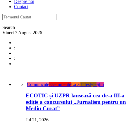
Despre noi
Contact
Search
Vineri 7 August 2026
:
:
Comunicate
Evenimente
La zi
Lifestyle
Ştiri
ECOTIC și UZPR lansează cea de-a III-a
ediție a concursului „Jurnalism pentru un
Mediu Curat”
Jul 21, 2026