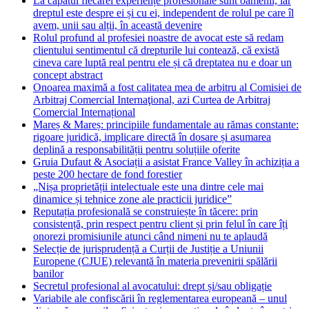
La capătul fiecărei experiențe profesionale sunt oamenii, iar
dreptul este despre ei și cu ei, independent de rolul pe care îl
avem, unii sau alții, în această devenire
Rolul profund al profesiei noastre de avocat este să redam
clientului sentimentul că drepturile lui contează, că există
cineva care luptă real pentru ele și că dreptatea nu e doar un
concept abstract
Onoarea maximă a fost calitatea mea de arbitru al Comisiei de
Arbitraj Comercial Internaţional, azi Curtea de Arbitraj
Comercial Internațional
Mareș & Mareș: principiile fundamentale au rămas constante:
rigoare juridică, implicare directă în dosare și asumarea
deplină a responsabilității pentru soluțiile oferite
Gruia Dufaut & Asociații a asistat France Valley în achiziția a
peste 200 hectare de fond forestier
„Nișa proprietății intelectuale este una dintre cele mai
dinamice și tehnice zone ale practicii juridice”
Reputația profesională se construiește în tăcere: prin
consistență, prin respect pentru client și prin felul în care îți
onorezi promisiunile atunci când nimeni nu te aplaudă
Selecție de jurisprudență a Curții de Justiție a Uniunii
Europene (CJUE) relevantă în materia prevenirii spălării
banilor
Secretul profesional al avocatului: drept și/sau obligație
Variabile ale confiscării în reglementarea europeană – unul