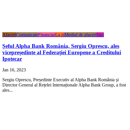
Afaceri
Comunicate
Financiar
La zi
Mediul de afaceri
Ştiri
Șeful Alpha Bank România, Sergiu Oprescu, ales
vicepreședinte al Federației Europene a Creditului
Ipotecar
Jan 16, 2023
Sergiu Oprescu, Președinte Executiv al Alpha Bank România și
Director General al Rețelei Internaționale Alpha Bank Group, a fost
ales...