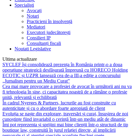
Specialişti
Avocați
Notari
Practicieni în insolvență
Mediatori
Executori judecătorești
Consilieri IP
Consultanți fiscali
Noutati Legislative
Ultima actualizare
SYCLEF își consolidează prezența în România printr-o a doua
operațiune strategică desfășurată împreună cu HORECO Holding
ECOTIC și UZPR lansează cea de-a III-a ediție a concursului
„Jurnalism pentru un Mediu Curat”
Cea mai mare provocare a profesiei de avocat în următorii ani nu va
fi tehnologia în sine, ci capacitatea noastră de a rămâne o profesie
unită, relevantă și echilibrată
În cadrul Nyerges & Partners, lucrurile au fost construite cu
autenticitate și cu o abordare foarte apropiată de client
Evoluția se naște din explorare, traversări și curaj, însușirea de noi
cunoștințe fiind invariabil o cerință într-un mediu atât de dinamic
Îmi pot reprezenta și sprijini mai bine clienții într-o structură de tip
boutique law, construită în jurul relației directe, al implicării
personale și al atenției speciale acordate fiecărei spețe