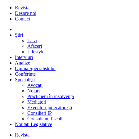
Revista
Despre noi
Contact
Ştiri
La zi
Afaceri
Lifestyle
Interviuri
Analize
Opinia Specialistului
Conferințe
Specialişti
Avocați
Notari
Practicieni în insolvență
Mediatori
Executori judecătorești
Consilieri IP
Consultanți fiscali
Noutati Legislative
Revista