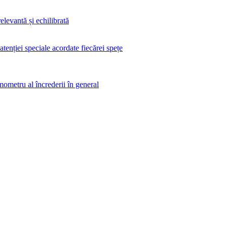
elevantă și echilibrată
 atenției speciale acordate fiecărei spețe
rmometru al încrederii în general