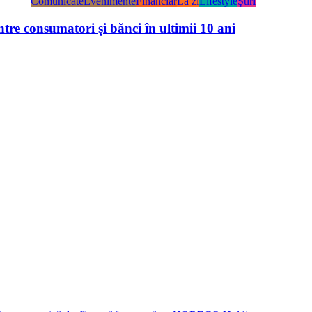
Comunicate
Evenimente
Financiar
La zi
Lifestyle
Ştiri
tre consumatori și bănci în ultimii 10 ani