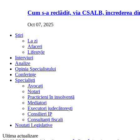
Cum s-a reclădit, via CSALB, încrederea din
Oct 07, 2025
Ştiri
La zi
Afaceri
Lifestyle
Interviuri
Analize
Opinia Specialistului
Conferințe
Specialişti
Avocați
Notari
Practicieni în insolvență
Mediatori
Executori judecătorești
Consilieri IP
Consultanți fiscali
Noutati Legislative
Ultima actualizare