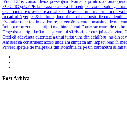
SYCLEF își consolidează prezența în România printr-o a doua opera
ECOTIC și UZPR lansează cea de-a III-a ediție a concursului „Jurna
Cea mai mare provocare a profesiei de avocat în următorii ani nu va fi t
În cadrul Nyerges & Partners, lucrurile au fost construite cu autenticita
Evoluția se naște din explorare, traversări și curaj, însușirea de noi cu
Îmi pot reprezenta și sprijini mai bine clienții într-o structură de tip bou
Degeaba ai aripi dacă nu ai și curajul să zbori, iar curajul acela vine, 
Cred că adevărata autoritate a unui jurist vine din echilibru, nu din sev
Am ales să construiesc acolo unde am simțit că am impact real: în mediu
Privesc spețele de malpraxis din România ca pe un barometru al sănătății
Post Arhiva