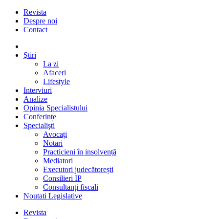
Revista
Despre noi
Contact
Ştiri
La zi
Afaceri
Lifestyle
Interviuri
Analize
Opinia Specialistului
Conferințe
Specialişti
Avocați
Notari
Practicieni în insolvență
Mediatori
Executori judecătorești
Consilieri IP
Consultanți fiscali
Noutati Legislative
Revista