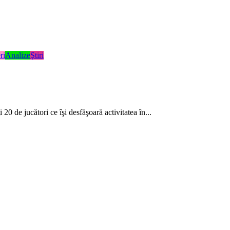
ri
Analize
Ştiri
0 de jucători ce îşi desfăşoară activitatea în...