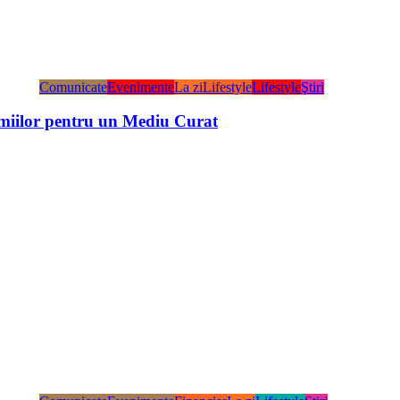
Comunicate
Evenimente
La zi
Lifestyle
Lifestyle
Ştiri
miilor pentru un Mediu Curat