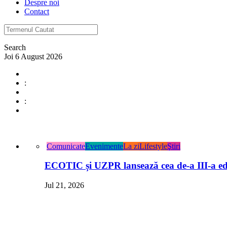
Despre noi
Contact
Search
Joi 6 August 2026
:
:
Comunicate
Evenimente
La zi
Lifestyle
Ştiri
ECOTIC și UZPR lansează cea de-a III-a ed
Jul 21, 2026