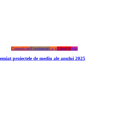
Comunicate
Evenimente
La zi
Lifestyle
Ştiri
miat proiectele de mediu ale anului 2025