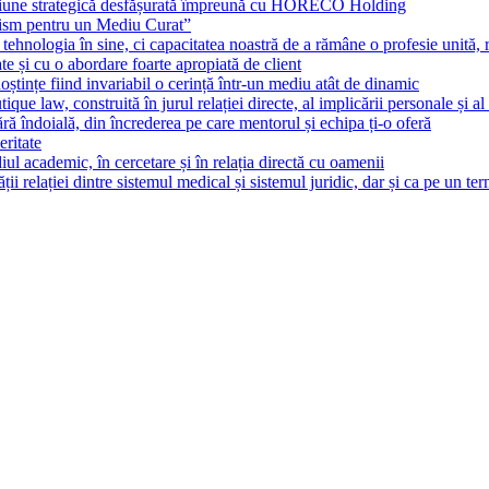
țiune strategică desfășurată împreună cu HORECO Holding
lism pentru un Mediu Curat”
ehnologia în sine, ci capacitatea noastră de a rămâne o profesie unită, r
te și cu o abordare foarte apropiată de client
noștințe fiind invariabil o cerință într-un mediu atât de dinamic
tique law, construită în jurul relației directe, al implicării personale și al
fără îndoială, din încrederea pe care mentorul și echipa ți-o oferă
eritate
l academic, în cercetare și în relația directă cu oamenii
 relației dintre sistemul medical și sistemul juridic, dar și ca pe un te