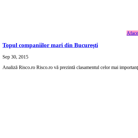
Aface
Topul companiilor mari din Bucureşti
Sep 30, 2015
Analiză Risco.ro Risco.ro vă prezintă clasamentul celor mai importanţi 2