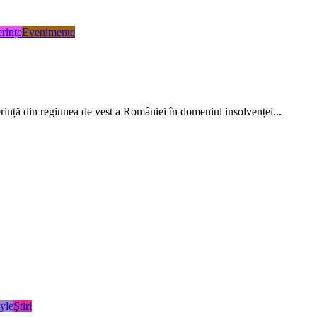
rințe
Evenimente
ință din regiunea de vest a României în domeniul insolvenței...
tyle
Ştiri