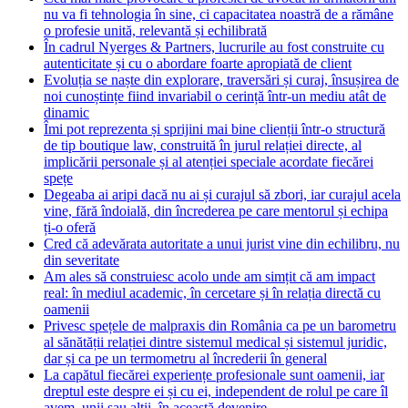
nu va fi tehnologia în sine, ci capacitatea noastră de a rămâne
o profesie unită, relevantă și echilibrată
În cadrul Nyerges & Partners, lucrurile au fost construite cu
autenticitate și cu o abordare foarte apropiată de client
Evoluția se naște din explorare, traversări și curaj, însușirea de
noi cunoștințe fiind invariabil o cerință într-un mediu atât de
dinamic
Îmi pot reprezenta și sprijini mai bine clienții într-o structură
de tip boutique law, construită în jurul relației directe, al
implicării personale și al atenției speciale acordate fiecărei
spețe
Degeaba ai aripi dacă nu ai și curajul să zbori, iar curajul acela
vine, fără îndoială, din încrederea pe care mentorul și echipa
ți-o oferă
Cred că adevărata autoritate a unui jurist vine din echilibru, nu
din severitate
Am ales să construiesc acolo unde am simțit că am impact
real: în mediul academic, în cercetare și în relația directă cu
oamenii
Privesc spețele de malpraxis din România ca pe un barometru
al sănătății relației dintre sistemul medical și sistemul juridic,
dar și ca pe un termometru al încrederii în general
La capătul fiecărei experiențe profesionale sunt oamenii, iar
dreptul este despre ei și cu ei, independent de rolul pe care îl
avem, unii sau alții, în această devenire