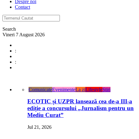
Despre noi
Contact
Search
Vineri 7 August 2026
:
:
Comunicate
Evenimente
La zi
Lifestyle
Ştiri
ECOTIC și UZPR lansează cea de-a III-a
ediție a concursului „Jurnalism pentru un
Mediu Curat”
Jul 21, 2026