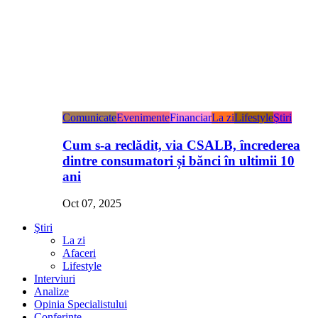
Comunicate
Evenimente
Financiar
La zi
Lifestyle
Ştiri
Cum s-a reclădit, via CSALB, încrederea
dintre consumatori și bănci în ultimii 10
ani
Oct 07, 2025
Ştiri
La zi
Afaceri
Lifestyle
Interviuri
Analize
Opinia Specialistului
Conferințe