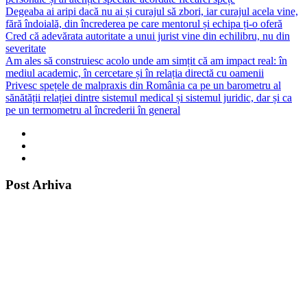
Degeaba ai aripi dacă nu ai și curajul să zbori, iar curajul acela vine,
fără îndoială, din încrederea pe care mentorul și echipa ți-o oferă
Cred că adevărata autoritate a unui jurist vine din echilibru, nu din
severitate
Am ales să construiesc acolo unde am simțit că am impact real: în
mediul academic, în cercetare și în relația directă cu oamenii
Privesc spețele de malpraxis din România ca pe un barometru al
sănătății relației dintre sistemul medical și sistemul juridic, dar și ca
pe un termometru al încrederii în general
Post Arhiva