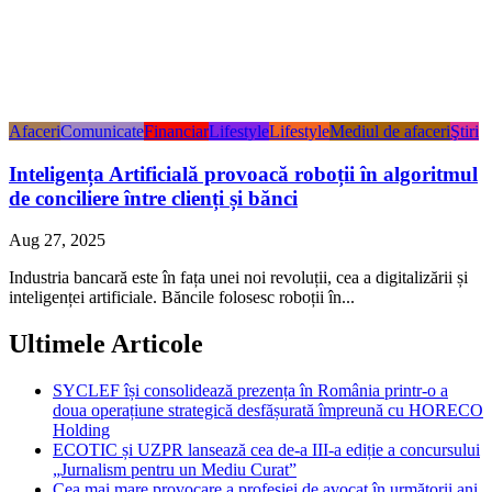
Afaceri
Comunicate
Financiar
Lifestyle
Lifestyle
Mediul de afaceri
Ştiri
Inteligența Artificială provoacă roboții în algoritmul
de conciliere între clienți și bănci
Aug 27, 2025
Industria bancară este în fața unei noi revoluții, cea a digitalizării și
inteligenței artificiale. Băncile folosesc roboții în...
Ultimele Articole
SYCLEF își consolidează prezența în România printr-o a
doua operațiune strategică desfășurată împreună cu HORECO
Holding
ECOTIC și UZPR lansează cea de-a III-a ediție a concursului
„Jurnalism pentru un Mediu Curat”
Cea mai mare provocare a profesiei de avocat în următorii ani