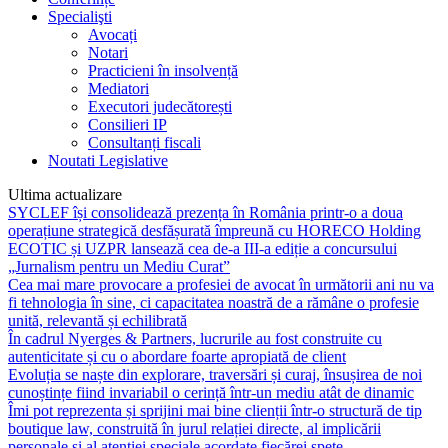
Specialişti
Avocați
Notari
Practicieni în insolvență
Mediatori
Executori judecătorești
Consilieri IP
Consultanți fiscali
Noutati Legislative
Ultima actualizare
SYCLEF își consolidează prezența în România printr-o a doua
operațiune strategică desfășurată împreună cu HORECO Holding
ECOTIC și UZPR lansează cea de-a III-a ediție a concursului
„Jurnalism pentru un Mediu Curat”
Cea mai mare provocare a profesiei de avocat în următorii ani nu va
fi tehnologia în sine, ci capacitatea noastră de a rămâne o profesie
unită, relevantă și echilibrată
În cadrul Nyerges & Partners, lucrurile au fost construite cu
autenticitate și cu o abordare foarte apropiată de client
Evoluția se naște din explorare, traversări și curaj, însușirea de noi
cunoștințe fiind invariabil o cerință într-un mediu atât de dinamic
Îmi pot reprezenta și sprijini mai bine clienții într-o structură de tip
boutique law, construită în jurul relației directe, al implicării
personale și al atenției speciale acordate fiecărei spețe