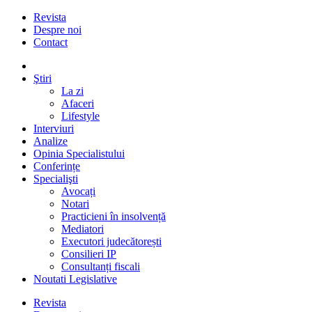
Revista
Despre noi
Contact
Ştiri
La zi
Afaceri
Lifestyle
Interviuri
Analize
Opinia Specialistului
Conferințe
Specialişti
Avocați
Notari
Practicieni în insolvență
Mediatori
Executori judecătorești
Consilieri IP
Consultanți fiscali
Noutati Legislative
Revista