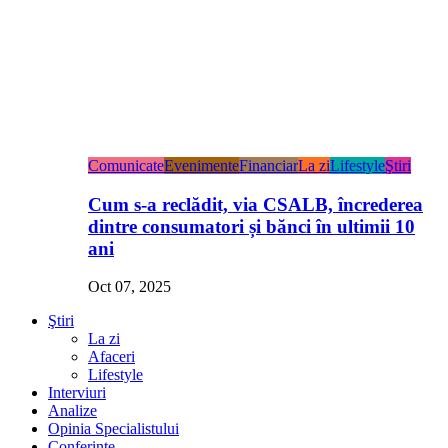
Comunicate
Evenimente
Financiar
La zi
Lifestyle
Ştiri
Cum s-a reclădit, via CSALB, încrederea
dintre consumatori și bănci în ultimii 10
ani
Oct 07, 2025
Ştiri
La zi
Afaceri
Lifestyle
Interviuri
Analize
Opinia Specialistului
Conferințe