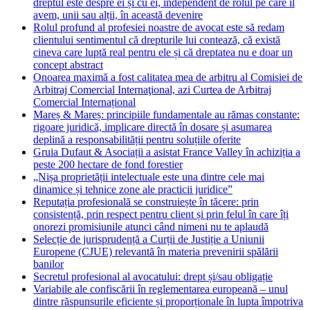
dreptul este despre ei și cu ei, independent de rolul pe care îl
avem, unii sau alții, în această devenire
Rolul profund al profesiei noastre de avocat este să redam
clientului sentimentul că drepturile lui contează, că există
cineva care luptă real pentru ele și că dreptatea nu e doar un
concept abstract
Onoarea maximă a fost calitatea mea de arbitru al Comisiei de
Arbitraj Comercial Internaţional, azi Curtea de Arbitraj
Comercial Internațional
Mareș & Mareș: principiile fundamentale au rămas constante:
rigoare juridică, implicare directă în dosare și asumarea
deplină a responsabilității pentru soluțiile oferite
Gruia Dufaut & Asociații a asistat France Valley în achiziția a
peste 200 hectare de fond forestier
„Nișa proprietății intelectuale este una dintre cele mai
dinamice și tehnice zone ale practicii juridice”
Reputația profesională se construiește în tăcere: prin
consistență, prin respect pentru client și prin felul în care îți
onorezi promisiunile atunci când nimeni nu te aplaudă
Selecție de jurisprudență a Curții de Justiție a Uniunii
Europene (CJUE) relevantă în materia prevenirii spălării
banilor
Secretul profesional al avocatului: drept și/sau obligație
Variabile ale confiscării în reglementarea europeană – unul
dintre răspunsurile eficiente și proporționale în lupta împotriva