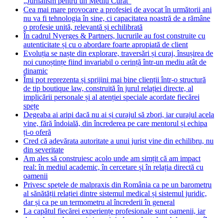
„Jurnalism pentru un Mediu Curat”
Cea mai mare provocare a profesiei de avocat în următorii ani
nu va fi tehnologia în sine, ci capacitatea noastră de a rămâne
o profesie unită, relevantă și echilibrată
În cadrul Nyerges & Partners, lucrurile au fost construite cu
autenticitate și cu o abordare foarte apropiată de client
Evoluția se naște din explorare, traversări și curaj, însușirea de
noi cunoștințe fiind invariabil o cerință într-un mediu atât de
dinamic
Îmi pot reprezenta și sprijini mai bine clienții într-o structură
de tip boutique law, construită în jurul relației directe, al
implicării personale și al atenției speciale acordate fiecărei
spețe
Degeaba ai aripi dacă nu ai și curajul să zbori, iar curajul acela
vine, fără îndoială, din încrederea pe care mentorul și echipa
ți-o oferă
Cred că adevărata autoritate a unui jurist vine din echilibru, nu
din severitate
Am ales să construiesc acolo unde am simțit că am impact
real: în mediul academic, în cercetare și în relația directă cu
oamenii
Privesc spețele de malpraxis din România ca pe un barometru
al sănătății relației dintre sistemul medical și sistemul juridic,
dar și ca pe un termometru al încrederii în general
La capătul fiecărei experiențe profesionale sunt oamenii, iar