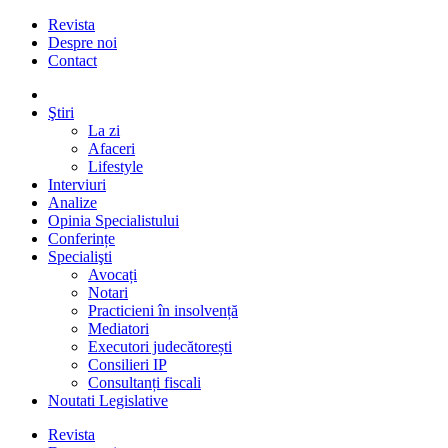
Revista
Despre noi
Contact
Ştiri
La zi
Afaceri
Lifestyle
Interviuri
Analize
Opinia Specialistului
Conferințe
Specialişti
Avocați
Notari
Practicieni în insolvență
Mediatori
Executori judecătorești
Consilieri IP
Consultanți fiscali
Noutati Legislative
Revista