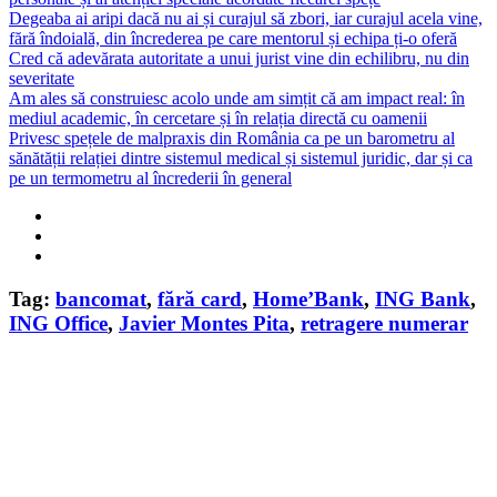
Degeaba ai aripi dacă nu ai și curajul să zbori, iar curajul acela vine,
fără îndoială, din încrederea pe care mentorul și echipa ți-o oferă
Cred că adevărata autoritate a unui jurist vine din echilibru, nu din
severitate
Am ales să construiesc acolo unde am simțit că am impact real: în
mediul academic, în cercetare și în relația directă cu oamenii
Privesc spețele de malpraxis din România ca pe un barometru al
sănătății relației dintre sistemul medical și sistemul juridic, dar și ca
pe un termometru al încrederii în general
Tag:
bancomat
,
fără card
,
Home’Bank
,
ING Bank
,
ING Office
,
Javier Montes Pita
,
retragere numerar