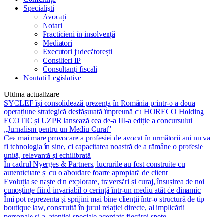
Specialişti
Avocați
Notari
Practicieni în insolvență
Mediatori
Executori judecătorești
Consilieri IP
Consultanți fiscali
Noutati Legislative
Ultima actualizare
SYCLEF își consolidează prezența în România printr-o a doua
operațiune strategică desfășurată împreună cu HORECO Holding
ECOTIC și UZPR lansează cea de-a III-a ediție a concursului
„Jurnalism pentru un Mediu Curat”
Cea mai mare provocare a profesiei de avocat în următorii ani nu va
fi tehnologia în sine, ci capacitatea noastră de a rămâne o profesie
unită, relevantă și echilibrată
În cadrul Nyerges & Partners, lucrurile au fost construite cu
autenticitate și cu o abordare foarte apropiată de client
Evoluția se naște din explorare, traversări și curaj, însușirea de noi
cunoștințe fiind invariabil o cerință într-un mediu atât de dinamic
Îmi pot reprezenta și sprijini mai bine clienții într-o structură de tip
boutique law, construită în jurul relației directe, al implicării
personale și al atenției speciale acordate fiecărei spețe