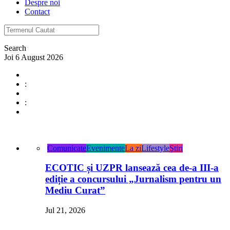
Despre noi
Contact
Search
Joi 6 August 2026
:
:
Comunicate
Evenimente
La zi
Lifestyle
Ştiri
ECOTIC și UZPR lansează cea de-a III-a
ediție a concursului „Jurnalism pentru un
Mediu Curat”
Jul 21, 2026