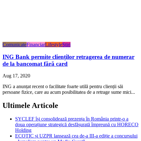
Comunicate
Financiar
Lifestyle
Ştiri
ING Bank permite clienților retragerea de numerar
de la bancomat fără card
Aug 17, 2020
ING a anunțat recent o facilitate foarte utilă pentru clienții săi
persoane fizice, care au acum posibilitatea de a retrage sume mici...
Ultimele Articole
SYCLEF își consolidează prezența în România printr-o a
doua operațiune strategică desfășurată împreună cu HORECO
Holding
ECOTIC și UZPR lansează cea de-a III-a ediție a concursului