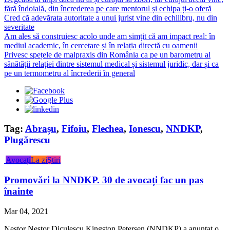
Cred că adevărata autoritate a unui jurist vine din echilibru, nu din
severitate
Am ales să construiesc acolo unde am simțit că am impact real: în
mediul academic, în cercetare și în relația directă cu oamenii
Privesc spețele de malpraxis din România ca pe un barometru al
sănătății relației dintre sistemul medical și sistemul juridic, dar și ca
pe un termometru al încrederii în general
Tag:
Abrașu
,
Fifoiu
,
Flechea
,
Ionescu
,
NNDKP
,
Plugărescu
Avocați
La zi
Ştiri
Promovări la NNDKP. 30 de avocați fac un pas
înainte
Mar 04, 2021
Nestor Nestor Diculescu Kingston Petersen (NNDKP) a anunțat o
serie de promovări aferente anului 2021, în cadrul echipei sale.