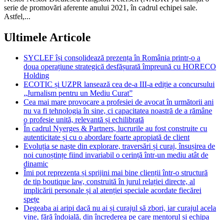
Astfel,...
Ultimele Articole
SYCLEF își consolidează prezența în România printr-o a
doua operațiune strategică desfășurată împreună cu HORECO
Holding
ECOTIC și UZPR lansează cea de-a III-a ediție a concursului
„Jurnalism pentru un Mediu Curat”
Cea mai mare provocare a profesiei de avocat în următorii ani
nu va fi tehnologia în sine, ci capacitatea noastră de a rămâne
o profesie unită, relevantă și echilibrată
În cadrul Nyerges & Partners, lucrurile au fost construite cu
autenticitate și cu o abordare foarte apropiată de client
Evoluția se naște din explorare, traversări și curaj, însușirea de
noi cunoștințe fiind invariabil o cerință într-un mediu atât de
dinamic
Îmi pot reprezenta și sprijini mai bine clienții într-o structură
de tip boutique law, construită în jurul relației directe, al
implicării personale și al atenției speciale acordate fiecărei
spețe
Degeaba ai aripi dacă nu ai și curajul să zbori, iar curajul acela
vine, fără îndoială, din încrederea pe care mentorul și echipa
ți-o oferă