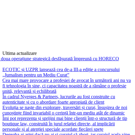
Ultima actualizare
perațiune strategică desfășurată împreună cu HORECO Holding
ECOTIC și UZPR lansează cea de-a III-a ediție a concursului
„Jurnalism pentru un Mediu Curat”
Cea mai mare provocare a profesiei de avocat în următorii ani nu va
fi tehnologia în sine, ci capacitatea noastră de a rămâne o profesie
unită, relevantă și echilibrată
În cadrul Nyerges & Partners, lucrurile au fost construite cu
autenticitate și cu o abordare foarte apropiată de client
Evoluția se naște din explorare, traversări și curaj, însușirea de noi
cunoștințe fiind invariabil o cerință într-un mediu atât de dinamic
Îmi pot reprezenta și sprijini mai bine clienții într-o structură de tip
boutique law, construită în jurul relației directe, al implicării
personale și al atenției speciale acordate fiecărei spețe
Degeaba ai aripi dacă nu ai și curajul să zbori, iar curajul acela vine,
fără îndoială, din încrederea pe care mentorul și echipa ți-o oferă