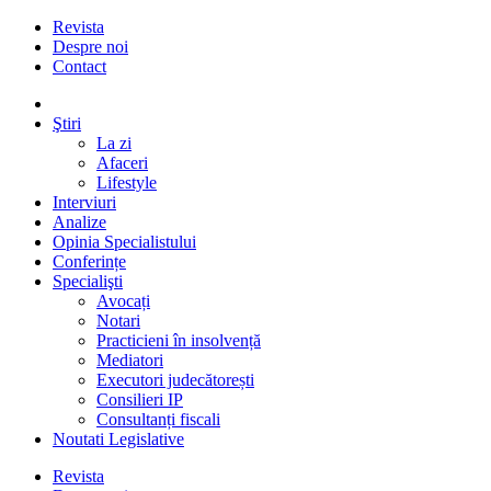
Revista
Despre noi
Contact
Ştiri
La zi
Afaceri
Lifestyle
Interviuri
Analize
Opinia Specialistului
Conferințe
Specialişti
Avocați
Notari
Practicieni în insolvență
Mediatori
Executori judecătorești
Consilieri IP
Consultanți fiscali
Noutati Legislative
Revista