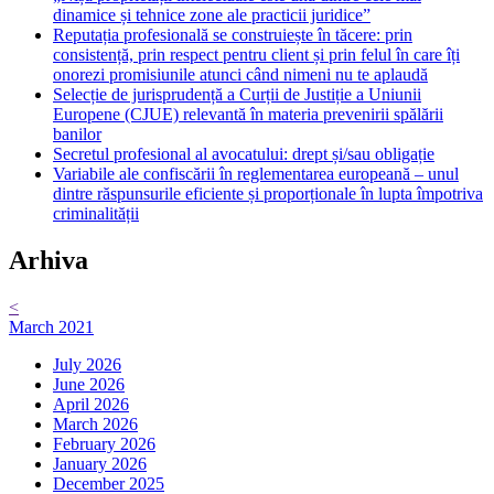
Reputația profesională se construiește în tăcere: prin
consistență, prin respect pentru client și prin felul în care îți
onorezi promisiunile atunci când nimeni nu te aplaudă
Selecție de jurisprudență a Curții de Justiție a Uniunii
Europene (CJUE) relevantă în materia prevenirii spălării
banilor
Secretul profesional al avocatului: drept și/sau obligație
Variabile ale confiscării în reglementarea europeană – unul
dintre răspunsurile eficiente și proporționale în lupta împotriva
criminalității
Arhiva
<
March 2021
July 2026
June 2026
April 2026
March 2026
February 2026
January 2026
December 2025
October 2025