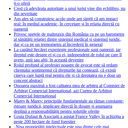
Cred că adevărata autoritate a unui jurist vine din echilibru, nu
din severitate
Am ales să construiesc acolo unde am simțit că am impact
real: în mediul academic, în cercetare și în relația directă cu
oamenii
Privesc spețele de malpraxis din România ca pe un barometru
al sănătății relației dintre sistemul medical și sistemul juridic,
dar și ca pe un termometru al încrederii în general
La capătul fiecărei experiențe profesionale sunt oamenii, iar
dreptul este despre ei și cu ei, independent de rolul pe care îl
avem, unii sau alții, în această devenire
Rolul profund al profesiei noastre de avocat este să redam
clientului sentimentul că drepturile lui contează, că există
cineva care luptă real pentru ele și că dreptatea nu e doar un
concept abstract
Onoarea maximă a fost calitatea mea de arbitru al Comisiei de
Arbitraj Comercial Internaţional, azi Curtea de Arbitraj
Comercial Internațional
Mareș & Mareș: principiile fundamentale au rămas constante:
rigoare juridică, implicare directă în dosare și asumarea
deplină a responsabilității pentru soluțiile oferite
Gruia Dufaut & Asociații a asistat France Valley în achiziția a
peste 200 hectare de fond forestier
„Nișa proprietății intelectuale este una dintre cele mai
dinamice și tehnice zone ale practicii juridice”