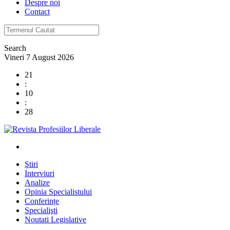
Despre noi
Contact
Search
Vineri 7 August 2026
21
:
10
:
29
Ştiri
Interviuri
Analize
Opinia Specialistului
Conferințe
Specialişti
Noutati Legislative