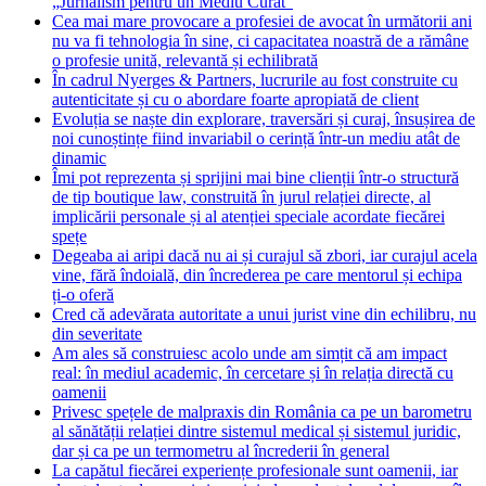
„Jurnalism pentru un Mediu Curat”
Cea mai mare provocare a profesiei de avocat în următorii ani
nu va fi tehnologia în sine, ci capacitatea noastră de a rămâne
o profesie unită, relevantă și echilibrată
În cadrul Nyerges & Partners, lucrurile au fost construite cu
autenticitate și cu o abordare foarte apropiată de client
Evoluția se naște din explorare, traversări și curaj, însușirea de
noi cunoștințe fiind invariabil o cerință într-un mediu atât de
dinamic
Îmi pot reprezenta și sprijini mai bine clienții într-o structură
de tip boutique law, construită în jurul relației directe, al
implicării personale și al atenției speciale acordate fiecărei
spețe
Degeaba ai aripi dacă nu ai și curajul să zbori, iar curajul acela
vine, fără îndoială, din încrederea pe care mentorul și echipa
ți-o oferă
Cred că adevărata autoritate a unui jurist vine din echilibru, nu
din severitate
Am ales să construiesc acolo unde am simțit că am impact
real: în mediul academic, în cercetare și în relația directă cu
oamenii
Privesc spețele de malpraxis din România ca pe un barometru
al sănătății relației dintre sistemul medical și sistemul juridic,
dar și ca pe un termometru al încrederii în general
La capătul fiecărei experiențe profesionale sunt oamenii, iar