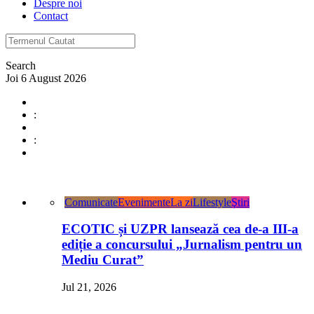
Despre noi
Contact
Search
Joi 6 August 2026
:
:
Comunicate
Evenimente
La zi
Lifestyle
Ştiri
ECOTIC și UZPR lansează cea de-a III-a
ediție a concursului „Jurnalism pentru un
Mediu Curat”
Jul 21, 2026