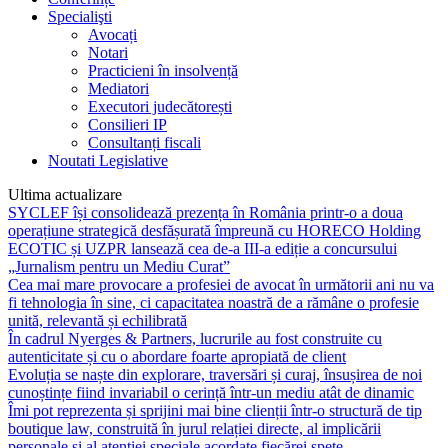
Specialişti
Avocați
Notari
Practicieni în insolvență
Mediatori
Executori judecătorești
Consilieri IP
Consultanți fiscali
Noutati Legislative
Ultima actualizare
SYCLEF își consolidează prezența în România printr-o a doua
operațiune strategică desfășurată împreună cu HORECO Holding
ECOTIC și UZPR lansează cea de-a III-a ediție a concursului
„Jurnalism pentru un Mediu Curat”
Cea mai mare provocare a profesiei de avocat în următorii ani nu va
fi tehnologia în sine, ci capacitatea noastră de a rămâne o profesie
unită, relevantă și echilibrată
În cadrul Nyerges & Partners, lucrurile au fost construite cu
autenticitate și cu o abordare foarte apropiată de client
Evoluția se naște din explorare, traversări și curaj, însușirea de noi
cunoștințe fiind invariabil o cerință într-un mediu atât de dinamic
Îmi pot reprezenta și sprijini mai bine clienții într-o structură de tip
boutique law, construită în jurul relației directe, al implicării
personale și al atenției speciale acordate fiecărei spețe