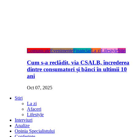
Comunicate
Evenimente
Financiar
La zi
Lifestyle
Ştiri
Cum s-a reclădit, via CSALB, încrederea
dintre consumatori și bănci în ultimii 10
ani
Oct 07, 2025
Ştiri
La zi
Afaceri
Lifestyle
Interviuri
Analize
Opinia Specialistului
Conferințe