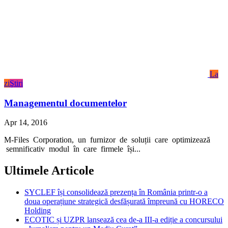
La
zi
Ştiri
Managementul documentelor
Apr 14, 2016
M-Files Corporation, un furnizor de soluții care optimizează
semnificativ modul în care firmele își...
Ultimele Articole
SYCLEF își consolidează prezența în România printr-o a
doua operațiune strategică desfășurată împreună cu HORECO
Holding
ECOTIC și UZPR lansează cea de-a III-a ediție a concursului