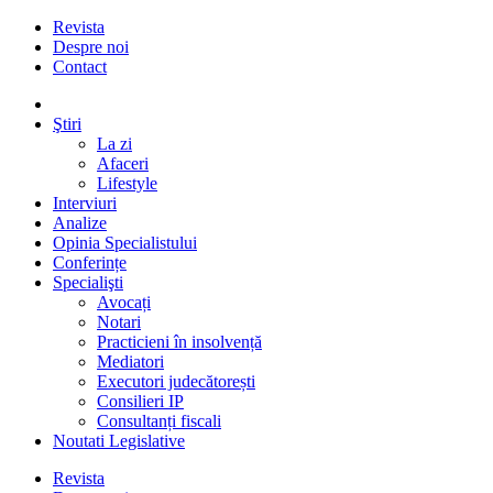
Revista
Despre noi
Contact
Ştiri
La zi
Afaceri
Lifestyle
Interviuri
Analize
Opinia Specialistului
Conferințe
Specialişti
Avocați
Notari
Practicieni în insolvență
Mediatori
Executori judecătorești
Consilieri IP
Consultanți fiscali
Noutati Legislative
Revista