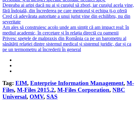
Degeaba ai aripi dacă nu ai și curajul să zbori, iar curajul acela vine,
fără îndoială, din încrederea pe care mentorul și echipa ți-o oferă
Cred că adevărata autoritate a unui jurist vine din echilibru, nu din
severitate
Am ales să construiesc acolo unde am simțit că am impact real: în
mediul academic, în cercetare și în relația directă cu oamenii
Privesc spețele de malpraxis din România ca pe un barometru al
sănătății relației dintre sistemul medical și sistemul juridic, dar și ca
pe un termometru al încrederii în general
Tag:
EIM
,
Enterprise Information Management
,
M-
Files
,
M-Files 2015.2
,
M-Files Corporation
,
NBC
Universal
,
OMV
,
SAS