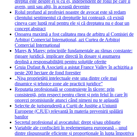
dreptul este despre ei și cu ei, independent de rolul pe care îl
avem, unii sau alții, în această devenire
Rolul profund al profesiei noastre de avocat este să redam
clientului sentimentul că drepturile lui contează, că există
cineva care luptă real pentru ele și că dreptatea nu e doar un
concept abstract
Onoarea maximă a fost calitatea mea de arbitru al Comisiei de
Arbitraj Comercial Internaţional, azi Curtea de Arbitraj
Comercial Internațional
Mareș & Mareș: principiile fundamentale au rămas constante:
rigoare juridică, implicare directă în dosare și asumarea
deplină a responsabilității pentru soluțiile oferite
Gruia Dufaut & Asociații a asistat France Valley în achiziția a
peste 200 hectare de fond forestier
„Nișa proprietății intelectuale este una dintre cele mai
dinamice și tehnice zone ale practicii juridice”
Reputația profesională se construiește în tăcere: prin
consistență, prin respect pentru client și prin felul în care îți
onorezi promisiunile atunci când nimeni nu te aplaudă
Selecție de jurisprudență a Curții de Justiție a Uniunii
Europene (CJUE) relevantă în materia prevenirii spălării
banilor
Secretul profesional al avocatului: drept și/sau obligație
Variabile ale confiscării în reglementarea europeană – unul
dintre răspunsurile eficiente și proporționale în lupta împotriva