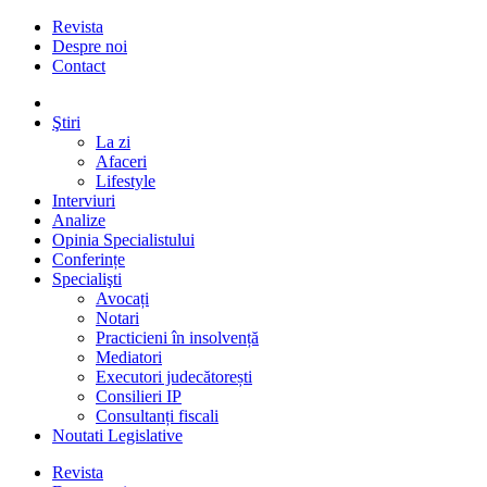
Revista
Despre noi
Contact
Ştiri
La zi
Afaceri
Lifestyle
Interviuri
Analize
Opinia Specialistului
Conferințe
Specialişti
Avocați
Notari
Practicieni în insolvență
Mediatori
Executori judecătorești
Consilieri IP
Consultanți fiscali
Noutati Legislative
Revista