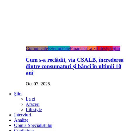
Comunicate
Evenimente
Financiar
La zi
Lifestyle
Ştiri
Cum s-a reclădit, via CSALB, încrederea
dintre consumatori și bănci în ultimii 10
ani
Oct 07, 2025
Ştiri
La zi
Afaceri
Lifestyle
Interviuri
Analize
Opinia Specialistului
Conferințe