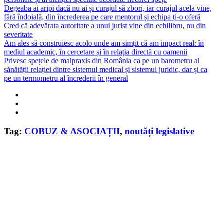
Degeaba ai aripi dacă nu ai și curajul să zbori, iar curajul acela vine,
fără îndoială, din încrederea pe care mentorul și echipa ți-o oferă
Cred că adevărata autoritate a unui jurist vine din echilibru, nu din
severitate
Am ales să construiesc acolo unde am simțit că am impact real: în
mediul academic, în cercetare și în relația directă cu oamenii
Privesc spețele de malpraxis din România ca pe un barometru al
sănătății relației dintre sistemul medical și sistemul juridic, dar și ca
pe un termometru al încrederii în general
Tag:
COBUZ & ASOCIAȚII
,
noutăți legislative