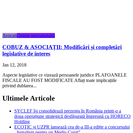
Avocați
Opinia specialistului
COBUZ & ASOCIAȚII: Modificări și completări
legislative de interes
Jan 12, 2018
Aspecte legislative ce vizează persoanele juridice PLAFOANELE
FISCALE AU FOST MODIFICATE Aflați toate implicațiile
privind dublarea...
Ultimele Articole
SYCLEF își consolidează prezența în România printr-o a
doua operațiune strategică desfășurată împreună cu HORECO
Holding
ECOTIC și UZPR lansează cea de-a III-a ediție a concursului
„Jurnalism pentru un Mediu Curat”