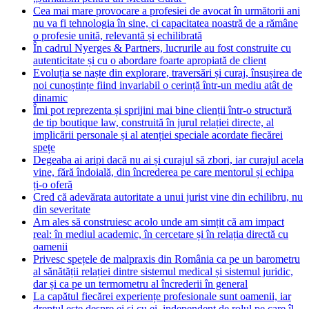
Cea mai mare provocare a profesiei de avocat în următorii ani
nu va fi tehnologia în sine, ci capacitatea noastră de a rămâne
o profesie unită, relevantă și echilibrată
În cadrul Nyerges & Partners, lucrurile au fost construite cu
autenticitate și cu o abordare foarte apropiată de client
Evoluția se naște din explorare, traversări și curaj, însușirea de
noi cunoștințe fiind invariabil o cerință într-un mediu atât de
dinamic
Îmi pot reprezenta și sprijini mai bine clienții într-o structură
de tip boutique law, construită în jurul relației directe, al
implicării personale și al atenției speciale acordate fiecărei
spețe
Degeaba ai aripi dacă nu ai și curajul să zbori, iar curajul acela
vine, fără îndoială, din încrederea pe care mentorul și echipa
ți-o oferă
Cred că adevărata autoritate a unui jurist vine din echilibru, nu
din severitate
Am ales să construiesc acolo unde am simțit că am impact
real: în mediul academic, în cercetare și în relația directă cu
oamenii
Privesc spețele de malpraxis din România ca pe un barometru
al sănătății relației dintre sistemul medical și sistemul juridic,
dar și ca pe un termometru al încrederii în general
La capătul fiecărei experiențe profesionale sunt oamenii, iar
dreptul este despre ei și cu ei, independent de rolul pe care îl