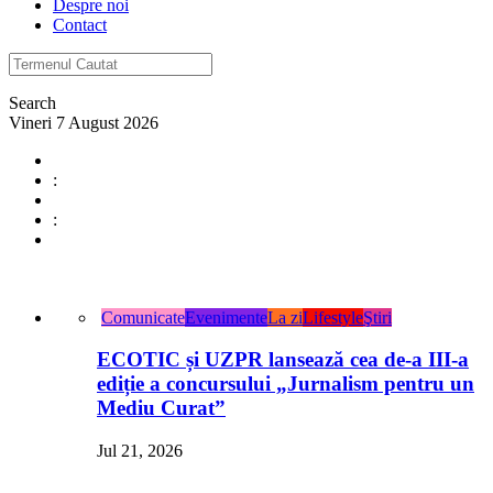
Despre noi
Contact
Search
Vineri 7 August 2026
:
:
Comunicate
Evenimente
La zi
Lifestyle
Ştiri
ECOTIC și UZPR lansează cea de-a III-a
ediție a concursului „Jurnalism pentru un
Mediu Curat”
Jul 21, 2026