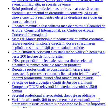
avem, unii sau alții, în această devenire
Rolul profund al profesiei noastre de avocat este să redam
clientului sentimentul că drepturile lui contează, că există
cineva care luptă real pentru ele și că dreptatea nu e doar un
concept abstract
Onoarea maximă a fost calitatea mea de arbitru al Comisiei de
Arbitraj Comercial Internaţional, azi Curtea de Arbitraj
Comercial Internațional
Mareș & Mareș: principiile fundamentale au rămas constante:
rigoare juridică, implicare directă în dosare și asumarea
deplină a responsabilității pentru soluțiile oferite
Gruia Dufaut & Asociații a asistat France Valley în achiziția a
peste 200 hectare de fond forestier
„Nișa proprietății intelectuale este una dintre cele mai
dinamice și tehnice zone ale practicii juridice”
Reputația profesională se construiește în tăcere: prin
consistență, prin respect pentru client și prin felul în care îți
onorezi promisiunile atunci când nimeni nu te aplaudă
Selecție de jurisprudență a Curții de Justiție a Uniunii
Europene (CJUE) relevantă în materia prevenirii spălării
banilor
Secretul profesional al avocatului: drept și/sau obligație
Variabile ale confiscării în reglementarea europeană – unul
dintre răspunsurile eficiente și proporționale în lupta împotriva