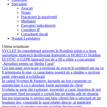
Specialişti
Avocați
Notari
Practicieni în insolvență
Mediatori
Executori judecătorești
Consilieri IP
Consultanți fiscali
Noutati Legislative
Ultima actualizare
SYCLEF își consolidează prezența în România printr-o a doua
operațiune strategică desfășurată împreună cu HORECO Holding
ECOTIC și UZPR lansează cea de-a III-a ediție a concursului
„Jurnalism pentru un Mediu Curat”
Cea mai mare provocare a profesiei de avocat în următorii ani nu va
fi tehnologia în sine, ci capacitatea noastră de a rămâne o profesie
unită, relevantă și echilibrată
În cadrul Nyerges & Partners, lucrurile au fost construite cu
autenticitate și cu o abordare foarte apropiată de client
Evoluția se naște din explorare, traversări și curaj, însușirea de noi
cunoștințe fiind invariabil o cerință într-un mediu atât de dinamic
Îmi pot reprezenta și sprijini mai bine clienții într-o structură de tip
boutique law, construită în jurul relației directe, al implicării
personale și al atenției speciale acordate fiecărei spețe