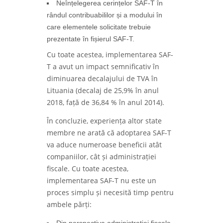
Neînțelegerea cerințelor SAF-T în
rândul contribuabililor și a modului în
care elementele solicitate trebuie
prezentate în fișierul SAF-T.
Cu toate acestea, implementarea SAF-
T a avut un impact semnificativ în
diminuarea decalajului de TVA în
Lituania (decalaj de 25,9% în anul
2018, față de 36,84 % în anul 2014).
În concluzie, experiența altor state
membre ne arată că adoptarea SAF-T
va aduce numeroase beneficii atât
companiilor, cât și administrației
fiscale. Cu toate acestea,
implementarea SAF-T nu este un
proces simplu și necesită timp pentru
ambele părți:
Din perspectiva administrației fiscale,