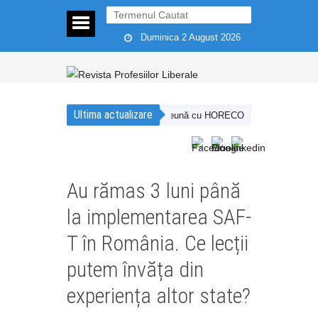
Duminica 2 August 2026
Ultima actualizare
țiune strategică desfășurată împreună cu HORECO Holding
ECOTIC și UZPR
Au rămas 3 luni până
la implementarea SAF-
T în România. Ce lecții
putem învăța din
experiența altor state?