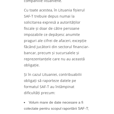
companiile lituaniene.
Cu toate acestea, în Lituania fișierul
SAF-T trebuie depus numai la
solicitarea expresă a autorităților
fiscale și doar de către persoane
impozabile ce depășesc anumite
praguri ale cifrei de afaceri, excepție
făcând jucătorii din sectorul financiar-
bancar, precum și sucursalele și
reprezentanțele care nu au această
obligație.
Și în cazul Lituaniei, contribuabilii
obligați să raporteze datele pe
formatul SAF-T au întâmpinat
dificultăți precum:
Volum mare de date necesare a fi
colectate pentru scopul raportării SAF-T;