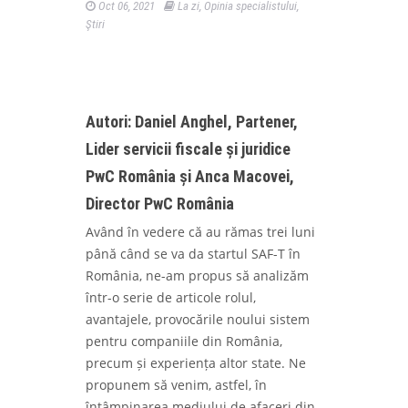
Oct 06, 2021
La zi
,
Opinia specialistului
,
Ştiri
Autori: Daniel Anghel, Partener,
Lider servicii fiscale și juridice
PwC România și Anca Macovei,
Director PwC România
Având în vedere că au rămas trei luni
până când se va da startul SAF-T în
România, ne-am propus să analizăm
într-o serie de articole rolul,
avantajele, provocările noului sistem
pentru companiile din România,
precum și experiența altor state. Ne
propunem să venim, astfel, în
întâmpinarea mediului de afaceri din