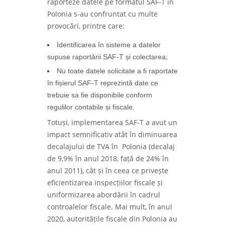
raporteze datele pe formatul SAF-T în
Polonia s-au confruntat cu multe
provocări, printre care:
Identificarea în sisteme a datelor
supuse raportării SAF-T și colectarea;
Nu toate datele solicitate a fi raportate
în fișierul SAF-T reprezintă date ce
trebuie sa fie disponibile conform
regulilor contabile și fiscale.
Totuși, implementarea SAF-T a avut un
impact semnificativ atât în diminuarea
decalajului de TVA în Polonia (decalaj
de 9,9% în anul 2018, față de 24% în
anul 2011), cât și în ceea ce privește
eficientizarea inspecțiilor fiscale și
uniformizarea abordării în cadrul
controalelor fiscale. Mai mult, în anul
2020, autoritățile fiscale din Polonia au