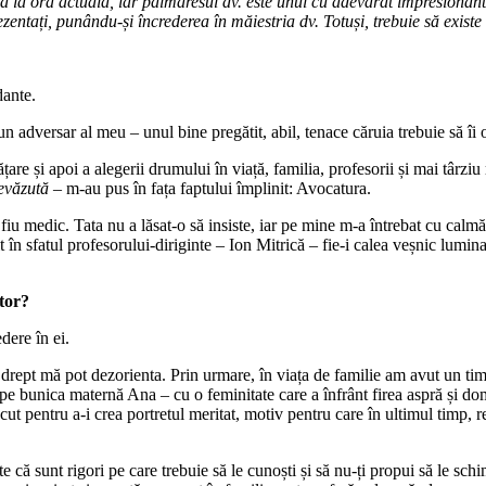
ia la ora actuală, iar palmaresul dv. este unul cu adevărat impresionant
rezentați, punându-și încrederea în măiestria dv. Totuși, trebuie să existe
dante.
n adversar al meu – unul bine pregătit, abil, tenace căruia trebuie să î
ățare și apoi a alegerii drumului în viață, familia, profesorii și mai târz
evăzută
– m-au pus în fața faptului împlinit: Avocatura.
iu medic. Tata nu a lăsat-o să insiste, iar pe mine m-a întrebat cu calmă 
 în sfatul profesorului-diriginte – Ion Mitrică – fie-i calea veșnic lumi
tor?
dere în ei.
um drept mă pot dezorienta. Prin urmare, în viața de familie am avut un
face, pe bunica maternă Ana – cu o feminitate care a înfrânt firea aspră și
ut pentru a-i crea portretul meritat, motiv pentru care în ultimul timp
e că sunt rigori pe care trebuie să le cunoști și să nu-ți propui să le sch