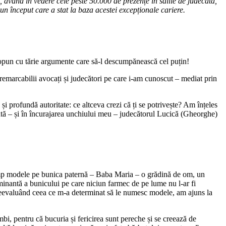
, având în vedere cele peste 50.000 de prezențe în sălile de judecată,
 un început care a stat la baza acestei excepționale cariere.
i opun cu tărie argumente care să-l descumpănească cel puțin!
iu remarcabilii avocați și judecători pe care i-am cunoscut – mediat prin
și profundă autoritate: ce altceva crezi că ți se potrivește? Am înțeles
nată – și în încurajarea unchiului meu – judecătorul Lucică (Gheorghe)
 timp modele pe bunica paternă – Baba Maria – o grădină de om, un
 dominantă a bunicului pe care niciun farmec de pe lume nu l-ar fi
, reevaluând ceea ce m-a determinat să le numesc modele, am ajuns la
imbi, pentru că bucuria și fericirea sunt pereche și se creează de