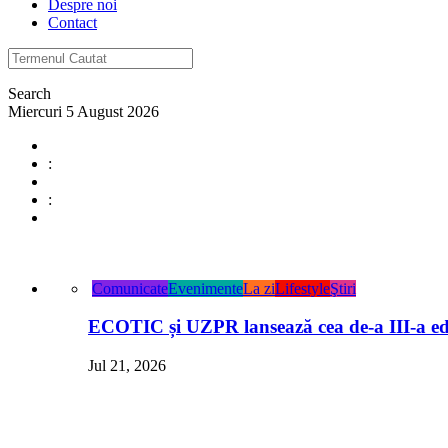
Despre noi
Contact
Search
Miercuri 5 August 2026
:
:
Comunicate
Evenimente
La zi
Lifestyle
Ştiri
ECOTIC și UZPR lansează cea de-a III-a ed
Jul 21, 2026