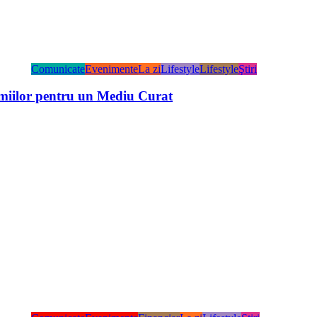
Comunicate
Evenimente
La zi
Lifestyle
Lifestyle
Ştiri
miilor pentru un Mediu Curat