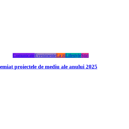
Comunicate
Evenimente
La zi
Lifestyle
Ştiri
miat proiectele de mediu ale anului 2025