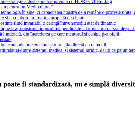
țiune strategică desfășurată împreună cu HORECO Holding
lism pentru un Mediu Curat”
ehnologia în sine, ci capacitatea noastră de a rămâne o profesie unită, r
te și cu o abordare foarte apropiată de client
noștințe fiind invariabil o cerință într-un mediu atât de dinamic
tique law, construită în jurul relației directe, al implicării personale și al
fără îndoială, din încrederea pe care mentorul și echipa ți-o oferă
eritate
l academic, în cercetare și în relația directă cu oamenii
 relației dintre sistemul medical și sistemul juridic, dar și ca pe un te
nu poate fi standardizată, nu e simplă diver