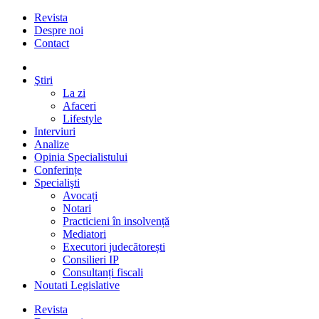
Revista
Despre noi
Contact
Ştiri
La zi
Afaceri
Lifestyle
Interviuri
Analize
Opinia Specialistului
Conferințe
Specialişti
Avocați
Notari
Practicieni în insolvență
Mediatori
Executori judecătorești
Consilieri IP
Consultanți fiscali
Noutati Legislative
Revista