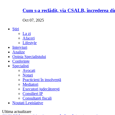
Cum s-a reclădit, via CSALB, încrederea din
Oct 07, 2025
Ştiri
La zi
Afaceri
Lifestyle
Interviuri
Analize
Opinia Specialistului
Conferințe
Specialişti
Avocați
Notari
Practicieni în insolvență
Mediatori
Executori judecătorești
Consilieri IP
Consultanți fiscali
Noutati Legislative
Ultima actualizare