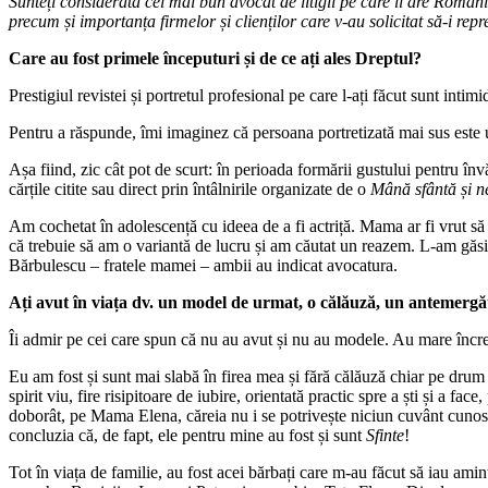
Sunteți considerată cel mai bun avocat de litigii pe care îl are Român
precum și importanța firmelor și clienților care v-au solicitat să-i rep
Care au fost primele începuturi și de ce ați ales Dreptul?
Prestigiul revistei și portretul profesional pe care l-ați făcut sunt intimi
Pentru a răspunde, îmi imaginez că persoana portretizată mai sus este u
Așa fiind, zic cât pot de scurt: în perioada formării gustului pentru înv
cărțile citite sau direct prin întâlnirile organizate de o
Mână sfântă și n
Am cochetat în adolescență cu ideea de a fi actriță. Mama ar fi vrut să f
că trebuie să am o variantă de lucru și am căutat un reazem. L-am găsit
Bărbulescu – fratele mamei – ambii au indicat avocatura.
Ați avut în viața dv. un model de urmat, o călăuză, un antemergă
Îi admir pe cei care spun că nu au avut și nu au modele. Au mare încre
Eu am fost și sunt mai slabă în firea mea și fără călăuză chiar pe dr
spirit viu, fire risipitoare de iubire, orientată practic spre a ști și a 
doborât, pe Mama Elena, căreia nu i se potrivește niciun cuvânt cunosc
concluzia că, de fapt, ele pentru mine au fost și sunt
Sfinte
!
Tot în viața de familie, au fost acei bărbați care m-au făcut să iau amint