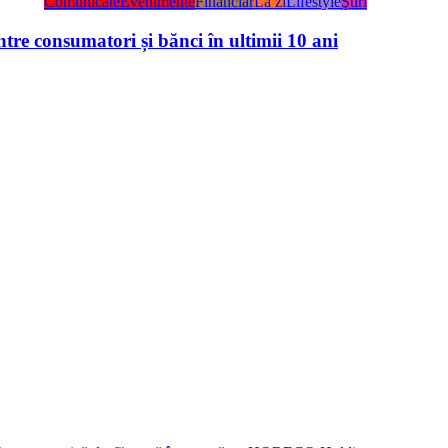
Comunicate
Evenimente
Financiar
La zi
Lifestyle
Ştiri
tre consumatori și bănci în ultimii 10 ani