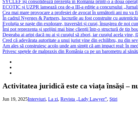
SYCLEF își consolidează prezența în România printr-o a doua opera
ECOTIC și UZPR lansează cea de-a III-a ediție a concursului „Jurna
Cea mai mare provocare a profesiei de avocat în următorii ani nu va fi t
În cadrul Nyerges & Partners, lucrurile au fost construite cu autenticita
Evoluția se naște din explorare, traversări și curaj, însușirea de noi cu
Îmi pot reprezenta și sprijini mai bine clienții într-o structură de tip bou
Degeaba ai aripi dacă nu ai și curajul să zbori, iar curajul acela vine, 
Cred că adevărata autoritate a unui jurist vine din echilibru, nu din sev
Am ales să construiesc acolo unde am simțit că am impact real: în mediu
Privesc spețele de malpraxis din România ca pe un barometru al sănătății
Activitatea juridică este ca viața însăși – 
Jun 19, 2025
Interviuri
,
La zi
,
Revista „Lady Lawyer”
,
Ştiri