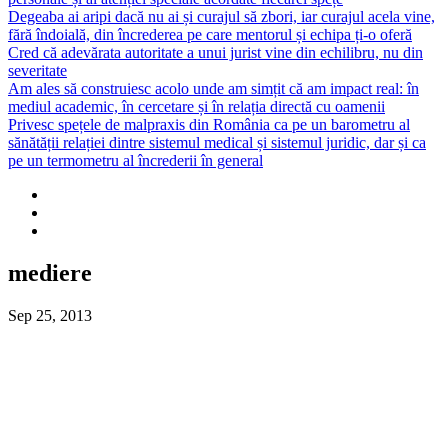
Degeaba ai aripi dacă nu ai și curajul să zbori, iar curajul acela vine,
fără îndoială, din încrederea pe care mentorul și echipa ți-o oferă
Cred că adevărata autoritate a unui jurist vine din echilibru, nu din
severitate
Am ales să construiesc acolo unde am simțit că am impact real: în
mediul academic, în cercetare și în relația directă cu oamenii
Privesc spețele de malpraxis din România ca pe un barometru al
sănătății relației dintre sistemul medical și sistemul juridic, dar și ca
pe un termometru al încrederii în general
mediere
Sep 25, 2013