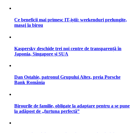
Ce beneficii mai primesc IT-iștii: weekenduri prelungite,
masaj la birou
Kaspersky deschide trei noi centre de transparență în
Japonia, Singapore și SUA
Dan Ostahie, patronul Grupului Altex, preia Porsche
Bank România
Birourile de familie, obligate la adaptare pentru a se pune
la adăpost de „furtuna perfectă”