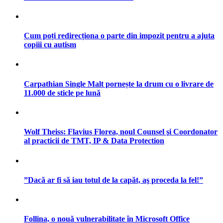
Cum poți redirecționa o parte din impozit pentru a ajuta
copiii cu autism
Carpathian Single Malt pornește la drum cu o livrare de
11.000 de sticle pe lună
Wolf Theiss: Flavius Florea, noul Counsel şi Coordonator
al practicii de TMT, IP & Data Protection
”Dacă ar fi să iau totul de la capăt, aş proceda la fel!”
Follina, o nouă vulnerabilitate în Microsoft Office