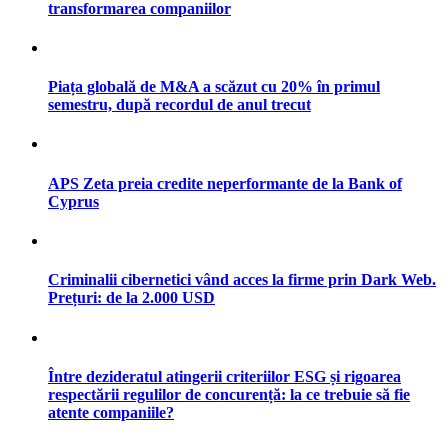
transformarea companiilor
Piața globală de M&A a scăzut cu 20% în primul
semestru, după recordul de anul trecut
APS Zeta preia credite neperformante de la Bank of
Cyprus
Criminalii cibernetici vând acces la firme prin Dark Web.
Prețuri: de la 2.000 USD
Între dezideratul atingerii criteriilor ESG și rigoarea
respectării regulilor de concurență: la ce trebuie să fie
atente companiile?