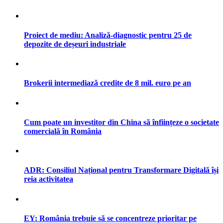
Proiect de mediu: Analiză-diagnostic pentru 25 de
depozite de deșeuri industriale
Brokerii intermediază credite de 8 mil. euro pe an
Cum poate un investitor din China să înființeze o societate
comercială în România
ADR: Consiliul Național pentru Transformare Digitală își
reia activitatea
EY: România trebuie să se concentreze prioritar pe