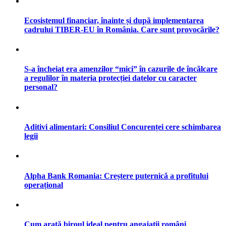
Ecosistemul financiar, înainte și după implementarea
cadrului TIBER-EU în România. Care sunt provocările?
S-a încheiat era amenzilor “mici” în cazurile de încălcare
a regulilor în materia protecției datelor cu caracter
personal?
Aditivi alimentari: Consiliul Concurenței cere schimbarea
legii
Alpha Bank Romania: Creștere puternică a profitului
operațional
Cum arată biroul ideal pentru angajații români