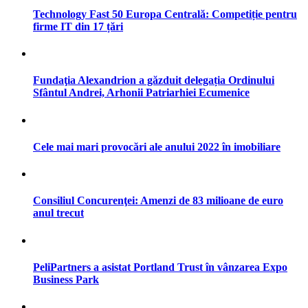
Technology Fast 50 Europa Centrală: Competiție pentru
firme IT din 17 țări
Fundaţia Alexandrion a găzduit delegația Ordinului
Sfântul Andrei, Arhonii Patriarhiei Ecumenice
Cele mai mari provocări ale anului 2022 în imobiliare
Consiliul Concurenţei: Amenzi de 83 milioane de euro
anul trecut
PeliPartners a asistat Portland Trust în vânzarea Expo
Business Park