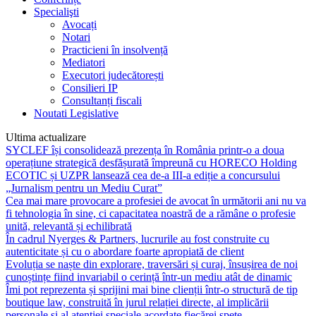
Specialişti
Avocați
Notari
Practicieni în insolvență
Mediatori
Executori judecătorești
Consilieri IP
Consultanți fiscali
Noutati Legislative
Ultima actualizare
SYCLEF își consolidează prezența în România printr-o a doua
operațiune strategică desfășurată împreună cu HORECO Holding
ECOTIC și UZPR lansează cea de-a III-a ediție a concursului
„Jurnalism pentru un Mediu Curat”
Cea mai mare provocare a profesiei de avocat în următorii ani nu va
fi tehnologia în sine, ci capacitatea noastră de a rămâne o profesie
unită, relevantă și echilibrată
În cadrul Nyerges & Partners, lucrurile au fost construite cu
autenticitate și cu o abordare foarte apropiată de client
Evoluția se naște din explorare, traversări și curaj, însușirea de noi
cunoștințe fiind invariabil o cerință într-un mediu atât de dinamic
Îmi pot reprezenta și sprijini mai bine clienții într-o structură de tip
boutique law, construită în jurul relației directe, al implicării
personale și al atenției speciale acordate fiecărei spețe