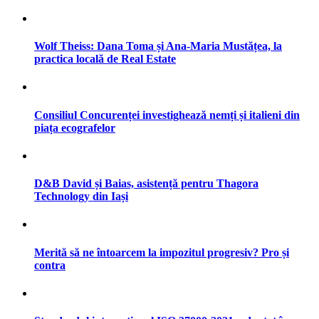
Wolf Theiss: Dana Toma și Ana-Maria Mustățea, la
practica locală de Real Estate
Consiliul Concurenței investighează nemți și italieni din
piața ecografelor
D&B David și Baias, asistență pentru Thagora
Technology din Iași
Merită să ne întoarcem la impozitul progresiv? Pro și
contra