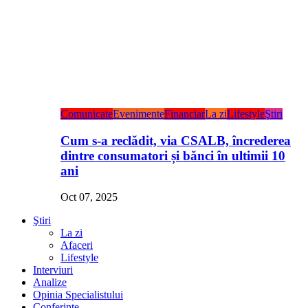
Comunicate
Evenimente
Financiar
La zi
Lifestyle
Ştiri
Cum s-a reclădit, via CSALB, încrederea
dintre consumatori și bănci în ultimii 10
ani
Oct 07, 2025
Ştiri
La zi
Afaceri
Lifestyle
Interviuri
Analize
Opinia Specialistului
Conferințe