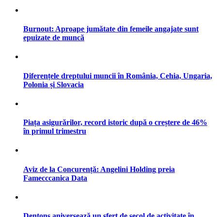
Burnout: Aproape jumătate din femeile angajate sunt
epuizate de muncă
Diferențele dreptului muncii în România, Cehia, Ungaria,
Polonia și Slovacia
Piața asigurărilor, record istoric după o creștere de 46%
în primul trimestru
Aviz de la Concurență: Angelini Holding preia
Famecccanica Data
Dentons aniversează un sfert de secol de activitate în