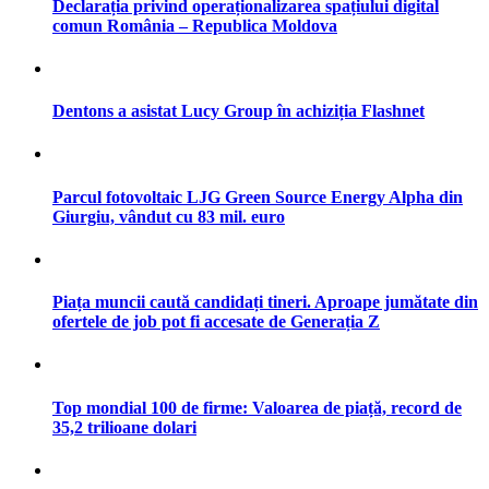
Declarația privind operaționalizarea spațiului digital
comun România – Republica Moldova
Dentons a asistat Lucy Group în achiziția Flashnet
Parcul fotovoltaic LJG Green Source Energy Alpha din
Giurgiu, vândut cu 83 mil. euro
Piața muncii caută candidați tineri. Aproape jumătate din
ofertele de job pot fi accesate de Generația Z
Top mondial 100 de firme: Valoarea de piață, record de
35,2 trilioane dolari