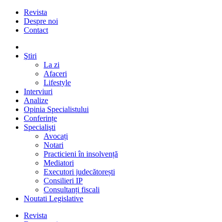
Revista
Despre noi
Contact
Ştiri
La zi
Afaceri
Lifestyle
Interviuri
Analize
Opinia Specialistului
Conferințe
Specialişti
Avocați
Notari
Practicieni în insolvență
Mediatori
Executori judecătorești
Consilieri IP
Consultanți fiscali
Noutati Legislative
Revista