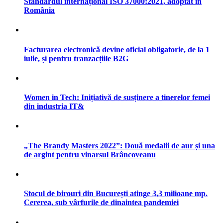
Standardul internațional ISO 37000:2021, adoptat în
România
Facturarea electronică devine oficial obligatorie, de la 1
iulie, și pentru tranzacțiile B2G
Women in Tech: Inițiativă de susținere a tinerelor femei
din industria IT&
„The Brandy Masters 2022”: Două medalii de aur și una
de argint pentru vinarsul Brâncoveanu
Stocul de birouri din București atinge 3,3 milioane mp.
Cererea, sub vârfurile de dinaintea pandemiei