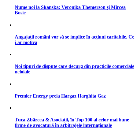
Nume noi la Skanska: Veronika Themerson și Mircea
Bosie
Angajații români vor să se implice în acțiuni caritabile. Ce
i-ar motiva
Noi tipuri de dispute care decurg din practicile comerciale
neloiale
Premier Energy preia Hargaz Harghita Gaz
Țuca Zbârcea & Asociații, în Top 100 al celor mai bune
firme de avocatură în arbitrajele internaționale