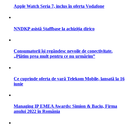
Apple Watch Seria 7, inclus în oferta Vodafone
NNDKP asistă Staffbase la achiziția dirico
Consumatorii îşi regândesc nevoile de conectivitate.
„Plătim prea mult pentru ce nu urmărim”
Ce cuprinde oferta de vară Telekom Mobile, lansată la 16
iunie
Managing IP EMEA Awards: Simion & Baciu, Firma
anului 2022 în România