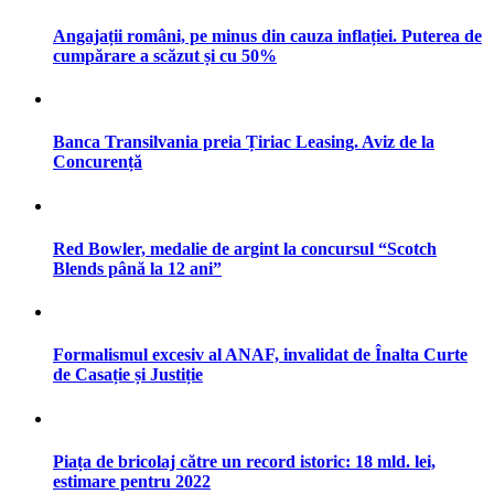
Angajații români, pe minus din cauza inflației. Puterea de
cumpărare a scăzut și cu 50%
Banca Transilvania preia Țiriac Leasing. Aviz de la
Concurență
Red Bowler, medalie de argint la concursul “Scotch
Blends până la 12 ani”
Formalismul excesiv al ANAF, invalidat de Înalta Curte
de Casație și Justiție
Piața de bricolaj către un record istoric: 18 mld. lei,
estimare pentru 2022