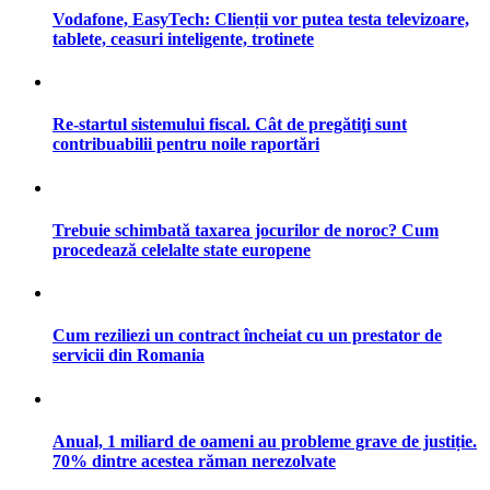
Vodafone, EasyTech: Clienții vor putea testa televizoare,
tablete, ceasuri inteligente, trotinete
Re-startul sistemului fiscal. Cât de pregătiţi sunt
contribuabilii pentru noile raportări
Trebuie schimbată taxarea jocurilor de noroc? Cum
procedează celelalte state europene
Cum reziliezi un contract încheiat cu un prestator de
servicii din Romania
Anual, 1 miliard de oameni au probleme grave de justiție.
70% dintre acestea răman nerezolvate