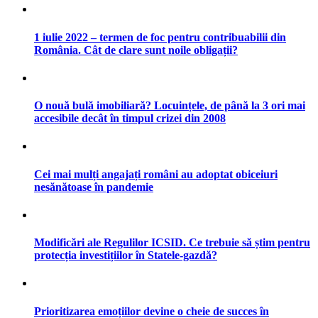
1 iulie 2022 – termen de foc pentru contribuabilii din
România. Cât de clare sunt noile obligații?
O nouă bulă imobiliară? Locuințele, de până la 3 ori mai
accesibile decât în timpul crizei din 2008
Cei mai mulți angajați români au adoptat obiceiuri
nesănătoase în pandemie
Modificări ale Regulilor ICSID. Ce trebuie să știm pentru
protecția investițiilor în Statele-gazdă?
Prioritizarea emoțiilor devine o cheie de succes în