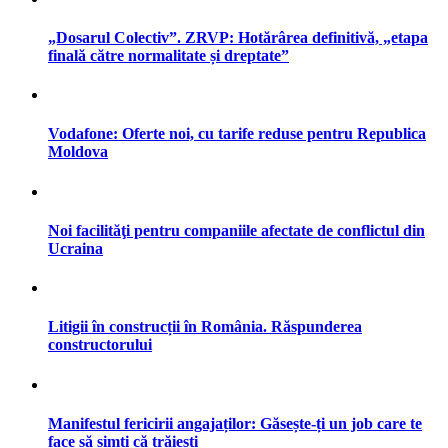
„Dosarul Colectiv”. ZRVP: Hotărârea definitivă, „etapa
finală către normalitate și dreptate”
Vodafone: Oferte noi, cu tarife reduse pentru Republica
Moldova
Noi facilităţi pentru companiile afectate de conflictul din
Ucraina
Litigii în construcții în România. Răspunderea
constructorului
Manifestul fericirii angajaților: Găsește-ți un job care te
face să simți că trăiești