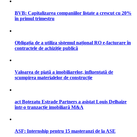
BVB: Capitalizarea companiilor listate a crescut cu 20%
în primul trimestru
Obligația de a utiliza sistemul național RO e-facturare în
contractele de achiziție publică
Valoarea de piață a imobiliarelor, influențată de
scumpirea materialelor de construcție
act Botezatu Estrade Partners a asistat Louis Delhaize
într-o tranzacție imobiliară M&A
ASF: Internship pentru 15 masteranzi de la ASE