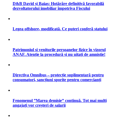
D&B David și Baias: Hotărâre definitivă favorabilă
dezvoltatorului imobiliar împotriva Fiscului
Legea offshore, modificată. Ce puteri conferă statului
Patrimoniul si veniturile persoanelor fizice în vizorul
ANAF. Atenție la procedură și nu uitați de amnistie!
Directiva Omnibus – protecție suplimentară pentru
consumatori, sancțiuni sporite pentru comercianți
Fenomenul ”Marea demisie” continuă. Tot mai mulți
angajați vor creșteri de salarii