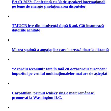
BArD 2022: Conferință cu 30 de speakeri internaționali
pe teme de energie și soluționarea disputelor
TMUCB iese din insolvență după 8 ani. Cât însumează
datoriile achitate
Marea spaimă a angajaților care lucrează doar la distanță
”Acordul secolului” față în față cu dezacordul european:
impozitul pe venitul multinaționalelor mai are de așteptat
Carpathian, primul whisky single malt românesc,
promovat la Washington D.C.