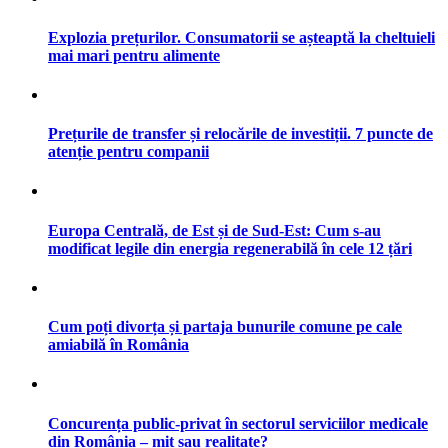
Explozia prețurilor. Consumatorii se așteaptă la cheltuieli
mai mari pentru alimente
Prețurile de transfer și relocările de investiții. 7 puncte de
atenție pentru companii
Europa Centrală, de Est și de Sud-Est: Cum s-au
modificat legile din energia regenerabilă în cele 12 țări
Cum poți divorța și partaja bunurile comune pe cale
amiabilă în România
Concurența public-privat în sectorul serviciilor medicale
din România – mit sau realitate?