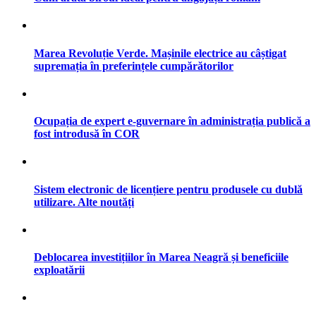
Marea Revoluție Verde. Mașinile electrice au câștigat
supremația în preferințele cumpărătorilor
Ocupația de expert e-guvernare în administrația publică a
fost introdusă în COR
Sistem electronic de licențiere pentru produsele cu dublă
utilizare. Alte noutăți
Deblocarea investițiilor în Marea Neagră și beneficiile
exploatării