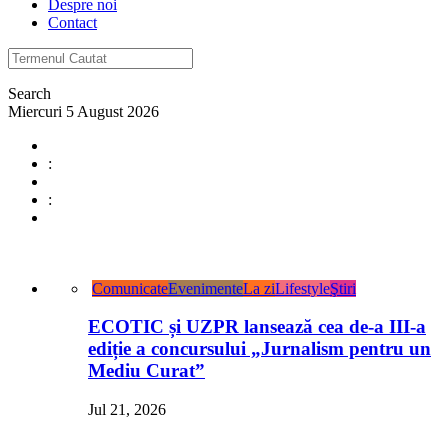
Despre noi
Contact
Search
Miercuri 5 August 2026
:
:
Comunicate
Evenimente
La zi
Lifestyle
Ştiri
ECOTIC și UZPR lansează cea de-a III-a
ediție a concursului „Jurnalism pentru un
Mediu Curat”
Jul 21, 2026