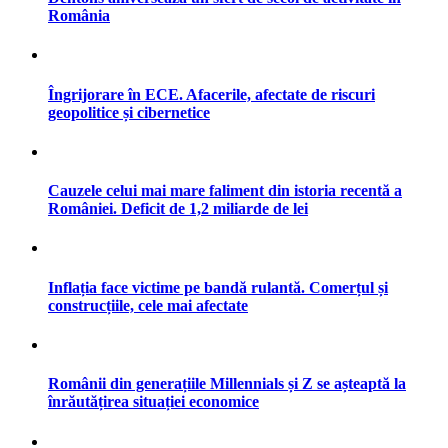
România
Îngrijorare în ECE. Afacerile, afectate de riscuri
geopolitice și cibernetice
Cauzele celui mai mare faliment din istoria recentă a
României. Deficit de 1,2 miliarde de lei
Inflația face victime pe bandă rulantă. Comerțul și
construcțiile, cele mai afectate
Românii din generațiile Millennials și Z se așteaptă la
înrăutățirea situației economice