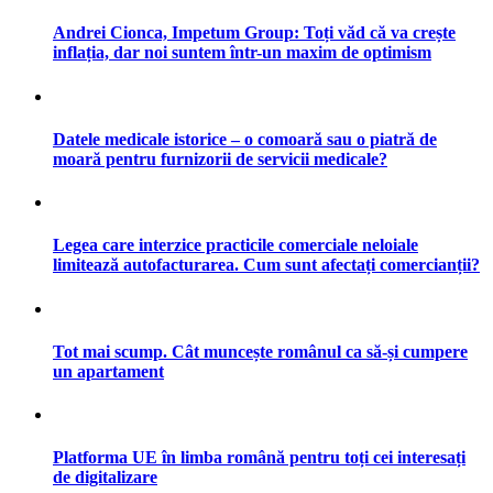
Andrei Cionca, Impetum Group: Toți văd că va crește
inflația, dar noi suntem într-un maxim de optimism
Datele medicale istorice – o comoară sau o piatră de
moară pentru furnizorii de servicii medicale?
Legea care interzice practicile comerciale neloiale
limitează autofacturarea. Cum sunt afectați comercianții?
Tot mai scump. Cât muncește românul ca să-și cumpere
un apartament
Platforma UE în limba română pentru toți cei interesați
de digitalizare