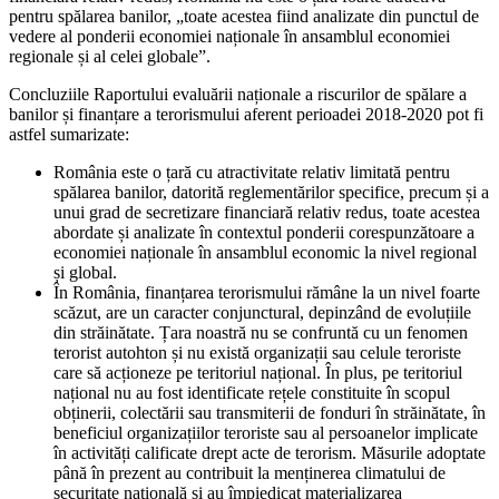
pentru spălarea banilor, „toate acestea fiind analizate din punctul de
vedere al ponderii economiei naționale în ansamblul economiei
regionale și al celei globale”.
Concluziile Raportului evaluării naționale a riscurilor de spălare a
banilor și finanțare a terorismului aferent perioadei 2018-2020 pot fi
astfel sumarizate:
România este o țară cu atractivitate relativ limitată pentru
spălarea banilor, datorită reglementărilor specifice, precum și a
unui grad de secretizare financiară relativ redus, toate acestea
abordate și analizate în contextul ponderii corespunzătoare a
economiei naționale în ansamblul economic la nivel regional
și global.
În România, finanțarea terorismului rămâne la un nivel foarte
scăzut, are un caracter conjunctural, depinzând de evoluțiile
din străinătate. Țara noastră nu se confruntă cu un fenomen
terorist autohton și nu există organizații sau celule teroriste
care să acționeze pe teritoriul național. În plus, pe teritoriul
național nu au fost identificate rețele constituite în scopul
obținerii, colectării sau transmiterii de fonduri în străinătate, în
beneficiul organizațiilor teroriste sau al persoanelor implicate
în activități calificate drept acte de terorism. Măsurile adoptate
până în prezent au contribuit la menținerea climatului de
securitate națională și au împiedicat materializarea