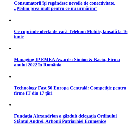
Consumatorii îşi regândesc nevoile de conectivitate.
„Plătim prea mult pentru ce nu urmărim”
Ce cuprinde oferta de vară Telekom Mobile, lansată la 16
iunie
Managing IP EMEA Awards: Simion & Baciu, Firma
anului 2022 în România
Technology Fast 50 Europa Centrală: Competiție pentru
firme IT din 17 țări
Fundaţia Alexandrion a găzduit delegația Ordinului
Sfântul Andrei, Arhonii Patriarhiei Ecumenice