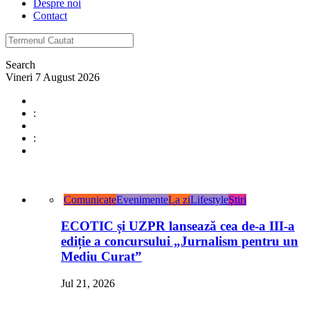
Despre noi
Contact
Search
Vineri 7 August 2026
:
:
Comunicate
Evenimente
La zi
Lifestyle
Ştiri
ECOTIC și UZPR lansează cea de-a III-a
ediție a concursului „Jurnalism pentru un
Mediu Curat”
Jul 21, 2026