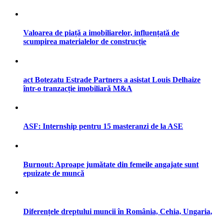
Valoarea de piață a imobiliarelor, influențată de
scumpirea materialelor de construcție
act Botezatu Estrade Partners a asistat Louis Delhaize
într-o tranzacție imobiliară M&A
ASF: Internship pentru 15 masteranzi de la ASE
Burnout: Aproape jumătate din femeile angajate sunt
epuizate de muncă
Diferențele dreptului muncii în România, Cehia, Ungaria,