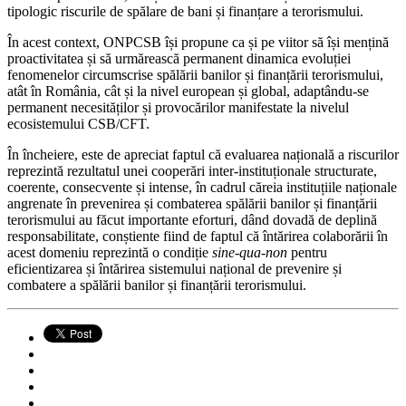
tipologic riscurile de spălare de bani și finanțare a terorismului.
În acest context, ONPCSB își propune ca și pe viitor să își mențină
proactivitatea și să urmărească permanent dinamica evoluției
fenomenelor circumscrise spălării banilor și finanțării terorismului,
atât în România, cât și la nivel european și global, adaptându-se
permanent necesităților și provocărilor manifestate la nivelul
ecosistemului CSB/CFT.
În încheiere, este de apreciat faptul că evaluarea națională a riscurilor
reprezintă rezultatul unei cooperări inter-instituționale structurate,
coerente, consecvente și intense, în cadrul căreia instituțiile naționale
angrenate în prevenirea și combaterea spălării banilor și finanțării
terorismului au făcut importante eforturi, dând dovadă de deplină
responsabilitate, conștiente fiind de faptul că întărirea colaborării în
acest domeniu reprezintă o condiție
sine-qua-non
pentru
eficientizarea și întărirea sistemului național de prevenire și
combatere a spălării banilor și finanțării terorismului.