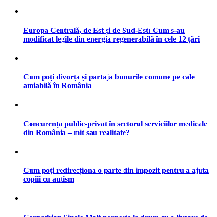
Europa Centrală, de Est și de Sud-Est: Cum s-au
modificat legile din energia regenerabilă în cele 12 țări
Cum poți divorța și partaja bunurile comune pe cale
amiabilă în România
Concurența public-privat în sectorul serviciilor medicale
din România – mit sau realitate?
Cum poți redirecționa o parte din impozit pentru a ajuta
copiii cu autism