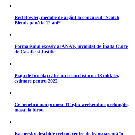
Red Bowler, medalie de argint la concursul “Scotch
Blends până la 12 ani”
Formalismul excesiv al ANAF, invalidat de Înalta Curte
de Casație și Justiție
Piața de bricolaj către un record istoric: 18 mld. lei,
estimare pentru 2022
Ce beneficii mai primesc IT-iștii: weekenduri prelungite,
masaj la birou
Kaspersky deschide trei noi centre de transparență în