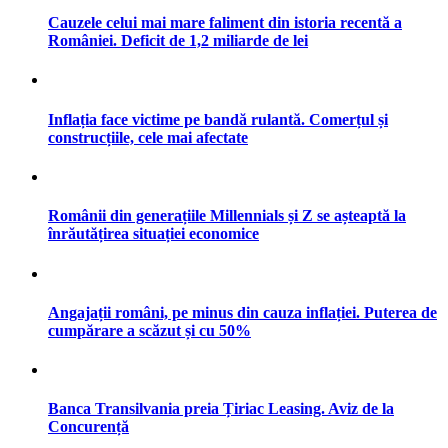
Cauzele celui mai mare faliment din istoria recentă a
României. Deficit de 1,2 miliarde de lei
Inflația face victime pe bandă rulantă. Comerțul și
construcțiile, cele mai afectate
Românii din generațiile Millennials și Z se așteaptă la
înrăutățirea situației economice
Angajații români, pe minus din cauza inflației. Puterea de
cumpărare a scăzut și cu 50%
Banca Transilvania preia Țiriac Leasing. Aviz de la
Concurență