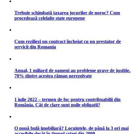
Trebuie schimbată taxarea jocurilor de noroc? Cum
procedează celelalte state europene
Cum reziliezi un contract încheiat cu un prestator de
servicii din Romania
Anual, 1 miliard de oameni au probleme grave de justiție.
70% dintre acestea răman nerezolvate
1 iulie 2022 – termen de foc pentru contribuabilii din
România. Cât de clare sunt noile obligații?
O nouă bulă imobiliară? Locuințele, de până la 3 ori mai
accesibile decât în timpul crizei din 2008