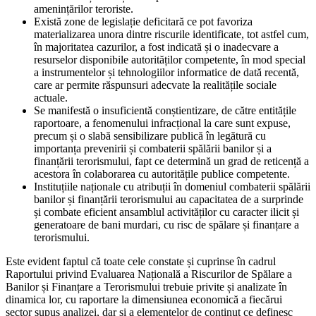
amenințărilor teroriste.
Există zone de legislație deficitară ce pot favoriza
materializarea unora dintre riscurile identificate, tot astfel cum,
în majoritatea cazurilor, a fost indicată și o inadecvare a
resurselor disponibile autorităților competente, în mod special
a instrumentelor și tehnologiilor informatice de dată recentă,
care ar permite răspunsuri adecvate la realitățile sociale
actuale.
Se manifestă o insuficientă conștientizare, de către entitățile
raportoare, a fenomenului infracțional la care sunt expuse,
precum și o slabă sensibilizare publică în legătură cu
importanța prevenirii și combaterii spălării banilor și a
finanțării terorismului, fapt ce determină un grad de reticență a
acestora în colaborarea cu autoritățile publice competente.
Instituțiile naționale cu atribuții în domeniul combaterii spălării
banilor și finanțării terorismului au capacitatea de a surprinde
și combate eficient ansamblul activităților cu caracter ilicit și
generatoare de bani murdari, cu risc de spălare și finanțare a
terorismului.
Este evident faptul că toate cele constate și cuprinse în cadrul
Raportului privind Evaluarea Națională a Riscurilor de Spălare a
Banilor și Finanțare a Terorismului trebuie privite și analizate în
dinamica lor, cu raportare la dimensiunea economică a fiecărui
sector supus analizei, dar și a elementelor de conținut ce definesc