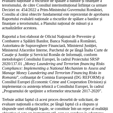
evaluării naționale a riscurilor de spălare a banilor și finanțare a
terorismului, de către Consiliul interinstituțional înființat ca urmare
Deciziei nr. 454/2022 a Prim-Ministrului Guvernului României,
Consiliu al cărui obiectiv fundamental este reprezentat de
aprobarea
Raportului evaluării naționale a riscurilor de spălare a banilor și
finanțare a terorismului, a Planului național de măsuri și a
actualizărilor acestora.
Raportul a fost elaborat de Oficiul Naţional de Prevenire şi
Combatere a Spălării Banilor, Banca Națională a României,
Autoritatea de Supraveghere Financiară, Ministerul Justiției,
Ministerul Afacerilor Interne, Parchetul de pe lângă Înalta Curte de
Casație și Justiție și Serviciul Român de Informații, conform
metodologiei Consiliului Europei, în cadrul Proiectului SRSP
2020/137.01 „
Money Laundering and Terrorism financing Risks
Compliance: Implementing a National Mechanism to Assess and
Manage Money Laundering and Terrorism Financing Risks in
Romania
”, cofinanțat de Comisia Europeană (DG REFORM) și
Consiliul Europei (Economic Crime and Cooperation Division) și
implementat cu asistența tehnică a Consiliului Europei, în cadrul
„Programului de sprijinire a reformelor structurale 2017-2020”.
Trebuie arătat faptul că acest proces deosebit de solicitant, de
evaluare națională a riscurilor, pe lângă faptul că a răspuns și
răspunde unei obligații legale, se constituie într-un reper al realității