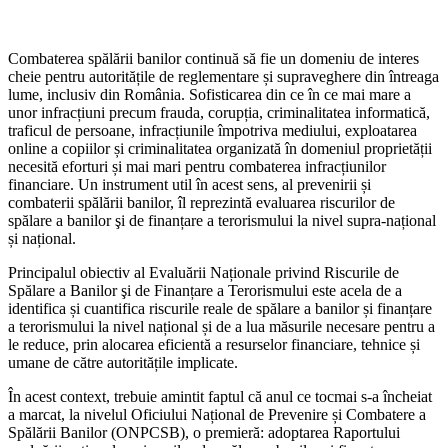
Combaterea spălării banilor continuă să fie un domeniu de interes
cheie pentru autoritățile de reglementare și supraveghere din întreaga
lume, inclusiv din România. Sofisticarea din ce în ce mai mare a
unor infracțiuni precum frauda, corupția, criminalitatea informatică,
traficul de persoane, infracțiunile împotriva mediului, exploatarea
online a copiilor și criminalitatea organizată în domeniul proprietății
necesită eforturi și mai mari pentru combaterea infracțiunilor
financiare. Un instrument util în acest sens, al prevenirii și
combaterii spălării banilor, îl reprezintă evaluarea riscurilor de
spălare a banilor şi de finanțare a terorismului la nivel supra-național
și național.
Principalul obiectiv al Evaluării Naționale privind Riscurile de
Spălare a Banilor şi de Finanțare a Terorismului este acela de a
identifica și cuantifica riscurile reale de spălare a banilor și finanțare
a terorismului la nivel național și de a lua măsurile necesare pentru a
le reduce, prin alocarea eficientă a resurselor financiare, tehnice și
umane de către autoritățile implicate.
În acest context, trebuie amintit faptul că anul ce tocmai s-a încheiat
a marcat, la nivelul Oficiului Național de Prevenire și Combatere a
Spălării Banilor (ONPCSB), o premieră: adoptarea Raportului