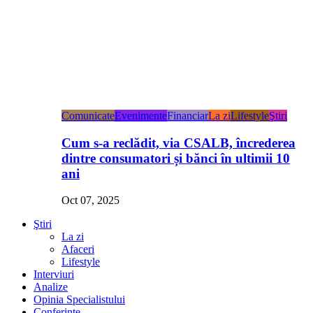
Comunicate
Evenimente
Financiar
La zi
Lifestyle
Ştiri
Cum s-a reclădit, via CSALB, încrederea
dintre consumatori și bănci în ultimii 10
ani
Oct 07, 2025
Ştiri
La zi
Afaceri
Lifestyle
Interviuri
Analize
Opinia Specialistului
Conferințe