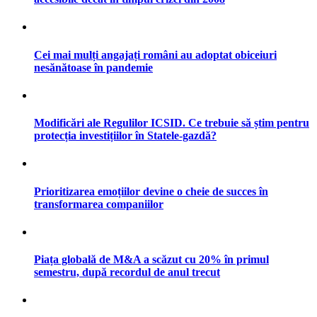
Cei mai mulți angajați români au adoptat obiceiuri
nesănătoase în pandemie
Modificări ale Regulilor ICSID. Ce trebuie să știm pentru
protecția investițiilor în Statele-gazdă?
Prioritizarea emoțiilor devine o cheie de succes în
transformarea companiilor
Piața globală de M&A a scăzut cu 20% în primul
semestru, după recordul de anul trecut