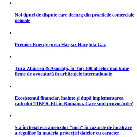
Noi tipuri de dispute care decurg din practicile comerciale
neloiale
Premier Energy preia Hargaz Harghita Gaz
Țuca Zbârcea & Asociații, în Top 100 al celor mai bune
firme de avocatură în arbitrajele internaționale
Ecosistemul financiar, înainte și după implementarea
cadrului TIBER-EU în România. Care sunt provocările?
S-a încheiat era amenzilor “mici” în cazurile de încălcare
a regulilor în materia protecției datelor cu caracter