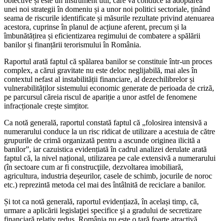
obiective și este un instrument util, care va conduce la adoptarea
unei noi strategii în domeniu și a unor noi politici sectoriale, ținând
seama de riscurile identificate și măsurile rezultate privind atenuarea
acestora, cuprinse în planul de acțiune aferent, precum și la
îmbunătățirea și eficientizarea regimului de combatere a spălării
banilor și finanțării terorismului în România.
Raportul arată faptul că spălarea banilor se constituie într-un proces
complex, a cărui gravitate nu este deloc neglijabilă, mai ales în
contextul nefast al instabilității financiare, al dezechilibrelor și
vulnerabilităților sistemului economic generate de perioada de crizã,
pe parcursul cãreia riscul de apariție a unor astfel de fenomene
infracționale crește simțitor.
Ca notă generală, raportul constată faptul că „folosirea intensivă a
numerarului conduce la un risc ridicat de utilizare a acestuia de către
grupurile de crimă organizată pentru a ascunde originea ilicită a
banilor”, iar cazuistica evidențiată în cadrul analizei derulate arată
faptul că, la nivel național, utilizarea pe cale extensivă a numerarului
(în sectoare cum ar fi construcţiile, dezvoltarea imobiliară,
agricultura, industria deșeurilor, casele de schimb, jocurile de noroc
etc.) reprezintă metoda cel mai des întâlnită de reciclare a banilor.
Și tot ca notă generală, raportul evidențiază, în același timp, că,
urmare a aplicării legislaţiei specifice şi a gradului de secretizare
financiară relativ redus, România nu este o țară foarte atractivă