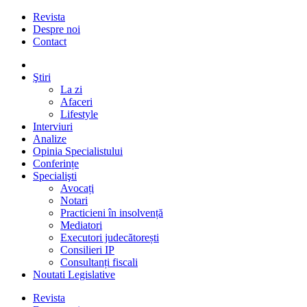
Revista
Despre noi
Contact
Ştiri
La zi
Afaceri
Lifestyle
Interviuri
Analize
Opinia Specialistului
Conferințe
Specialişti
Avocați
Notari
Practicieni în insolvență
Mediatori
Executori judecătorești
Consilieri IP
Consultanți fiscali
Noutati Legislative
Revista