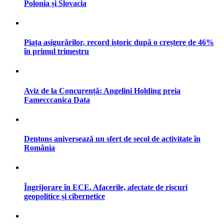
Polonia și Slovacia
Piața asigurărilor, record istoric după o creștere de 46%
în primul trimestru
Aviz de la Concurență: Angelini Holding preia
Famecccanica Data
Dentons aniversează un sfert de secol de activitate în
România
Îngrijorare în ECE. Afacerile, afectate de riscuri
geopolitice și cibernetice