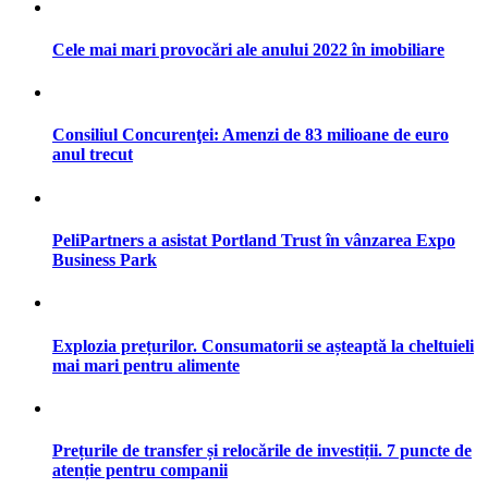
Cele mai mari provocări ale anului 2022 în imobiliare
Consiliul Concurenţei: Amenzi de 83 milioane de euro
anul trecut
PeliPartners a asistat Portland Trust în vânzarea Expo
Business Park
Explozia prețurilor. Consumatorii se așteaptă la cheltuieli
mai mari pentru alimente
Prețurile de transfer și relocările de investiții. 7 puncte de
atenție pentru companii