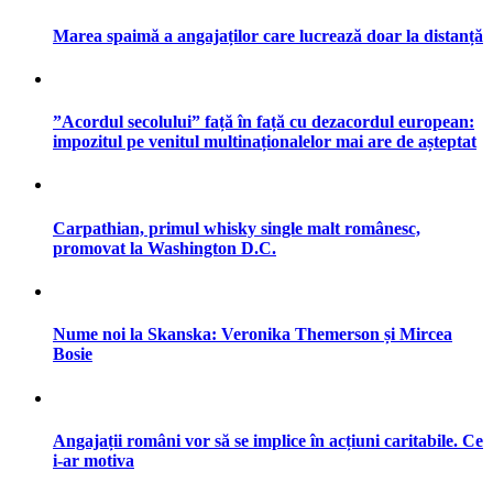
Marea spaimă a angajaților care lucrează doar la distanță
”Acordul secolului” față în față cu dezacordul european:
impozitul pe venitul multinaționalelor mai are de așteptat
Carpathian, primul whisky single malt românesc,
promovat la Washington D.C.
Nume noi la Skanska: Veronika Themerson și Mircea
Bosie
Angajații români vor să se implice în acțiuni caritabile. Ce
i-ar motiva