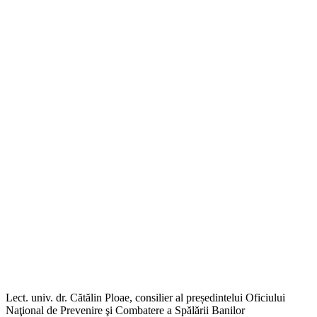
L
ect. univ. dr. Cătălin
Ploae
, consilier al președintelui Oficiului
Naţional de Prevenire şi Combatere a Spălării Banilor