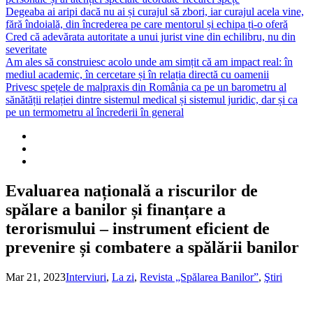
Degeaba ai aripi dacă nu ai și curajul să zbori, iar curajul acela vine,
fără îndoială, din încrederea pe care mentorul și echipa ți-o oferă
Cred că adevărata autoritate a unui jurist vine din echilibru, nu din
severitate
Am ales să construiesc acolo unde am simțit că am impact real: în
mediul academic, în cercetare și în relația directă cu oamenii
Privesc spețele de malpraxis din România ca pe un barometru al
sănătății relației dintre sistemul medical și sistemul juridic, dar și ca
pe un termometru al încrederii în general
Evaluarea națională a riscurilor de
spălare a banilor și finanțare a
terorismului – instrument eficient de
prevenire și combatere a spălării banilor
Mar 21, 2023
Interviuri
,
La zi
,
Revista „Spălarea Banilor”
,
Ştiri