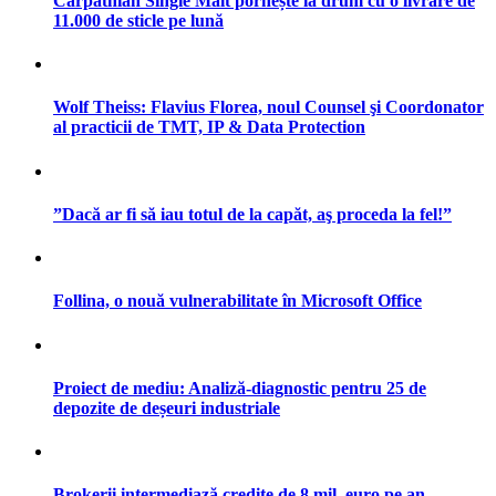
Carpathian Single Malt pornește la drum cu o livrare de
11.000 de sticle pe lună
Wolf Theiss: Flavius Florea, noul Counsel şi Coordonator
al practicii de TMT, IP & Data Protection
”Dacă ar fi să iau totul de la capăt, aş proceda la fel!”
Follina, o nouă vulnerabilitate în Microsoft Office
Proiect de mediu: Analiză-diagnostic pentru 25 de
depozite de deșeuri industriale
Brokerii intermediază credite de 8 mil. euro pe an