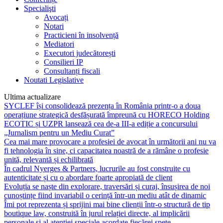
Specialişti
Avocați
Notari
Practicieni în insolvență
Mediatori
Executori judecătorești
Consilieri IP
Consultanți fiscali
Noutati Legislative
Ultima actualizare
SYCLEF își consolidează prezența în România printr-o a doua
operațiune strategică desfășurată împreună cu HORECO Holding
ECOTIC și UZPR lansează cea de-a III-a ediție a concursului
„Jurnalism pentru un Mediu Curat”
Cea mai mare provocare a profesiei de avocat în următorii ani nu va
fi tehnologia în sine, ci capacitatea noastră de a rămâne o profesie
unită, relevantă și echilibrată
În cadrul Nyerges & Partners, lucrurile au fost construite cu
autenticitate și cu o abordare foarte apropiată de client
Evoluția se naște din explorare, traversări și curaj, însușirea de noi
cunoștințe fiind invariabil o cerință într-un mediu atât de dinamic
Îmi pot reprezenta și sprijini mai bine clienții într-o structură de tip
boutique law, construită în jurul relației directe, al implicării
personale și al atenției speciale acordate fiecărei spețe