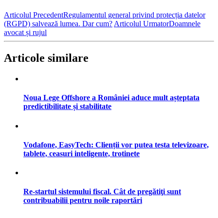
Articolul Precedent
Regulamentul general privind protecția datelor
(RGPD) salvează lumea. Dar cum?
Articolul Urmator
Doamnele
avocat și rujul
Articole similare
Noua Lege Offshore a României aduce mult așteptata
predictibilitate și stabilitate
Vodafone, EasyTech: Clienții vor putea testa televizoare,
tablete, ceasuri inteligente, trotinete
Re-startul sistemului fiscal. Cât de pregătiţi sunt
contribuabilii pentru noile raportări