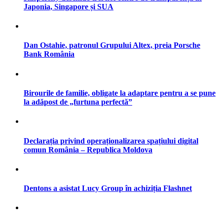
Japonia, Singapore și SUA
Dan Ostahie, patronul Grupului Altex, preia Porsche
Bank România
Birourile de familie, obligate la adaptare pentru a se pune
la adăpost de „furtuna perfectă”
Declarația privind operaționalizarea spațiului digital
comun România – Republica Moldova
Dentons a asistat Lucy Group în achiziția Flashnet